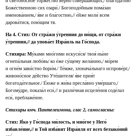
и светоно́сное торжество́ ве́рно соверша́ющих,/ благода́тию
Боже́ственною сих озари́./ Богоподо́бным пома́зан
именова́нием,/ я́ве и бла́гостию,// е́йже моли́ всем
дарова́тися, пою́щим тя.
На 4. Стих: От стра́жи у́тренния до но́щи, от стра́жи
у́тренния,// да упова́ет Изра́иль на Го́спода.
Стихира: М
у́ками мно́гими искуси́ся/ твоя́ ны́не
огнепа́льная любо́вь/ ко е́же су́щему жела́нию,/ мо́рем
и огне́м зави́стно бори́м./ Те́мже, злонача́льнаго испрове́рг,/
живоно́сное де́йство Уте́шителя/ я́ве прия́т
богатода́тельное./ Е́юже и жи́ва пресла́вно уме́ршаго,/
Богому́дре, показа́л еси́,// и разли́чная исцеле́ния соде́лал
еси́, преблаже́нне.
Стихиры вмч. Пантелеимона, глас 2, самогласны:
Стих: Я́ко у Го́спода ми́лость, и мно́гое у Него́
избавле́ние,// и Той изба́вит Изра́иля от всех беззако́ний