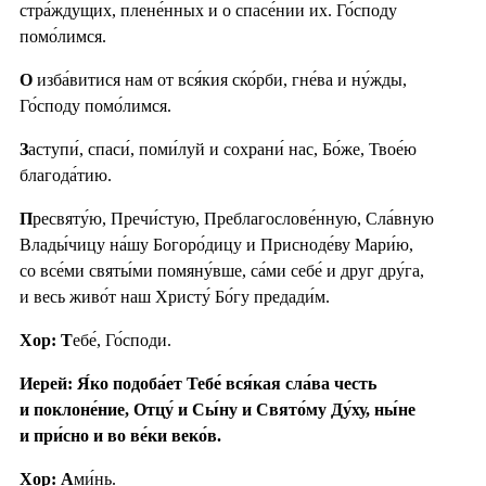
стра́ждущих, плене́нных и о спасе́нии их. Го́споду
помо́лимся.
О
изба́витися нам от вся́кия ско́рби, гне́ва и ну́жды,
Го́споду помо́лимся.
З
аступи́, спаси́, поми́луй и сохрани́ нас, Бо́же, Твое́ю
благода́тию.
П
ресвяту́ю, Пречи́стую, Преблагослове́нную, Сла́вную
Влады́чицу на́шу Богоро́дицу и Присноде́ву Мари́ю,
со все́ми святы́ми помяну́вше, са́ми себе́ и друг дру́га,
и весь живо́т наш Христу́ Бо́гу предади́м.
Хор: Т
ебе́, Го́споди.
Иерей: Я́ко подоба́ет Тебе́ вся́кая сла́ва честь
и поклоне́ние, Отцу́ и Сы́ну и Свято́му Ду́ху, ны́не
и при́сно и во ве́ки веко́в.
Хор: А
ми́нь.