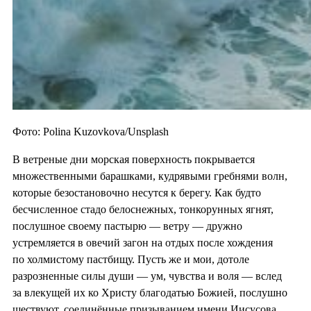
Фото: Polina Kuzovkova/Unsplash
В ветреные дни морская поверхность покрывается
множественными барашками, кудрявыми гребнями волн,
которые безостановочно несутся к берегу. Как будто
бесчисленное стадо белоснежных, тонкорунных ягнят,
послушное своему пастырю — ветру — дружно
устремляется в овечий загон на отдых после хождения
по холмистому пастбищу. Пусть же и мои, дотоле
разрозненные силы души — ум, чувства и воля — вслед
за влекущей их ко Христу благодатью Божией, послушно
шествуют, соединённые призыванием имени Иисусова...