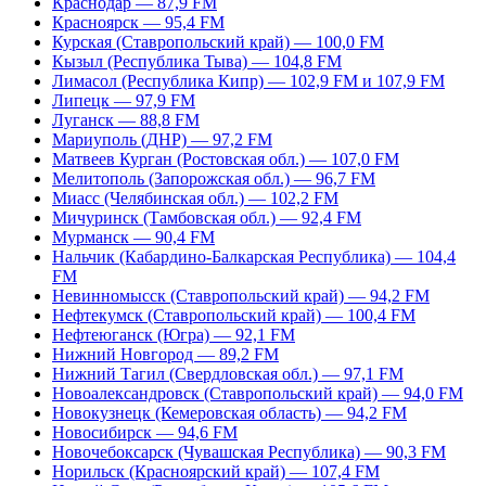
Краснодар — 87,9 FM
Красноярск — 95,4 FM
Курская (Ставропольский край) — 100,0 FM
Кызыл (Республика Тыва) — 104,8 FM
Лимасол (Республика Кипр) — 102,9 FM и 107,9 FM
Липецк — 97,9 FM
Луганск — 88,8 FM
Мариуполь (ДНР) — 97,2 FM
Матвеев Курган (Ростовская обл.) — 107,0 FM
Мелитополь (Запорожская обл.) — 96,7 FM
Миасс (Челябинская обл.) — 102,2 FM
Мичуринск (Тамбовская обл.) — 92,4 FM
Мурманск — 90,4 FM
Нальчик (Кабардино-Балкарская Республика) — 104,4
FM
Невинномысск (Ставропольский край) — 94,2 FM
Нефтекумск (Ставропольский край) — 100,4 FM
Нефтеюганск (Югра) — 92,1 FM
Нижний Новгород — 89,2 FM
Нижний Тагил (Свердловская обл.) — 97,1 FM
Новоалександровск (Ставропольский край) — 94,0 FM
Новокузнецк (Кемеровская область) — 94,2 FM
Новосибирск — 94,6 FM
Новочебоксарск (Чувашская Республика) — 90,3 FM
Норильск (Красноярский край) — 107,4 FM