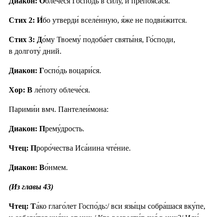
Диакон: О
блече́ся Госпо́дь в си́лу, и препоя́сася.
Стих 2:
И́
бо утверди́ вселе́нную, я́же не подви́жится.
Стих 3:
Д
о́му Твоему́ подоба́ет святы́ня, Го́споди,
в долготу́ дний.
Диакон: Г
оспо́дь воцари́ся.
Хор: В
ле́поту облече́ся.
Парими́и вмч. Пантелеи́мона:
Диакон: П
рему́дрость.
Чтец: П
роро́чества Иса́иина чте́ние.
Диакон: В
о́нмем.
(Из главы 43)
Чтец: Т
а́ко глаго́лет Госпо́дь:/ вси язы́цы собра́шася вку́пе,