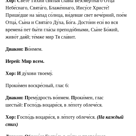
Хор: С
ве́те Ти́хий святы́я сла́вы Безсме́ртнаго Отца́
Небе́снаго, Свята́го, Блаже́ннаго, Иису́се Христе́!
Прише́дше на за́пад со́лнца, ви́девше свет вече́рний, пое́м
Отца́, Сы́на и Свята́го Ду́ха, Бо́га. Досто́ин еси́ во вся
времена́ пет бы́ти гла́сы преподо́бными, Сы́не Бо́жий,
живо́т дая́й; те́мже мир Тя сла́вит.
Диакон: В
о́нмем.
Иерей: Мир всем.
Хор: И
ду́хови твоему́.
Проки́мен воскре́сный, глас 6:
Диакон: П
рему́дрость во́нмем.
П
роки́мен, глас
шесты́й:
Г
оспо́дь воцари́ся, в ле́поту облече́ся.
Хор: Г
оспо́дь воцари́ся, в ле́поту облече́ся.
(На каждый
стих)