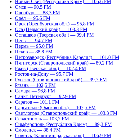
Новый Свет (Республика Крым) — 105,6 FM
Омск — 90,5 FM
Оренбург — 88,3 FM
Орёл — 95,6 FM
Орск (Оренбургская обл.) — 95,8 FM
Оса (Пермский край) — 103,3 FM
Осташков (Тверская обл.) — 99,4 FM
Пенза — 94,7 FM
Пермь — 95,0 FM
Псков — 88,8 FM
Петрозаводск (Республика Карелия) — 101,0 FM
Пятигорск (Ставропольский край) — 89,2 FM
Ржев (Тверская обл.) — 102,4 FM
Ростов-на-Дону — 95,7 FM
Русское (Ставропольский край) — 99,7 FM
Рязань — 102,5 FM
Самара — 96,8 FM
Санкт-Петербург — 92,9 FM
Саратов — 101,1 FM
Саргатское (Омская обл.) — 107,5 FM
Светлоград (Ставропольский край) — 103,3 FM
Севастополь — 103,7 FM
Симферополь (Республика Крым) — 89,3 FM
Смоленск — 88,4 FM
Советск (Калининградская обл.) — 106,9 FM