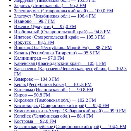
Жердевка (Тамбовская обл.) — 103,3 FM
Задонск (Липецкая обл.) — 95,2 FM
Зеленокумск (Ставропольский край) — 100,0 FM
Златоуст (Челябинская обл.) — 106,4 FM
Иваново — 99,7 FM
Ижевск (Удмуртия) — 97,0 FM
Изобильный (Ставропольский край) — 94,8 FM
Ипатово (Ставропольский край) — 105,3 FM
Иркутск — 88,5 FM
Йошкар-Ола (Республика Марий Эл) — 88,7 FM
Казань (Республика Татарстан) — 95,5 FM
Калининград — 97,0 FM
Каневская (Краснодарский край) — 105,1 FM
Карачаевск (Карачаево-Черкесская республика) — 102,3
FM
Кемерово — 104,3 FM
Керчь (Республика Крым) — 101,8 FM
Кинешма (Ивановская обл.) — 90,8 FM
Киров — 90,8 FM
Кирсанов (Тамбовская обл.) — 102,2 FM
Кисловодск (Ставропольский край) — 95,0 FM
Комсомольск-на-Амуре (Хабаровский край) — 99,9 FM
Копейск (Челябинская обл.) — 88,4 FM
Кострома — 92,0 FM
Красногвардейское (Ставропольский край) — 104,5 FM