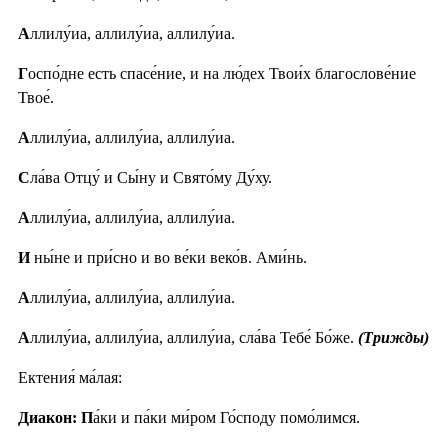
А
ллилу́иа, аллилу́иа, аллилу́иа.
Г
оспо́дне есть спасе́ние, и на лю́дех Твои́х благослове́ние
Твое́.
А
ллилу́иа, аллилу́иа, аллилу́иа.
С
ла́ва Отцу́ и Сы́ну и Свято́му Ду́ху.
А
ллилу́иа, аллилу́иа, аллилу́иа.
И
ны́не и при́сно и во ве́ки веко́в. Ами́нь.
А
ллилу́иа, аллилу́иа, аллилу́иа.
А
ллилу́иа, аллилу́иа, аллилу́иа, сла́ва Тебе́ Бо́же.
(Трижды)
Ектения́ ма́лая:
Диакон: П
а́ки и па́ки ми́ром Го́споду помо́лимся.