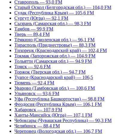
Ставрополь — 93,0 FM
Старый Оскол (Белгородская обл.) — 104,0 FM
Судак (Республика Крым) — 105,6 FM
Сургут (Югра) — 92,1 FM
Сызрань (Самарская обл.) — 98,3 FM
Тамбов — 99,9 FM
Тверь — 89,4 FM
Тёмкино (Смоленская обл.) — 96,1 FM
Тирасполь (Приднестровье) — 88,3 FM
Тихорецк (Краснодарский край) — 102,4 FM
Токмак (Запорожская обл.) — 104,9 FM
Тольятти (Самарская обл.) — 94,9 FM
Томск — 92,6 FM
Торжок (Тверская обл.) — 94,7 FM
Туапсе (Краснодарский край) — 106,5
Тюмень — 92,4 FM
Уварово (Тамбовская обл.) — 100,6 FM
Ульяновск — 93,6 FM
Уфа (Республика Башкортостан) — 98,8 FM
Феодосия (Республика Крым) — 106,1 FM
Хабаровск — 107,9 FM
Ханты-Мансийск (Югра) — 107,1 FM
Чебоксары (Чувашская Республика) — 90,3 FM
Челябинск — 88,4 FM
Череповец (Вологодская обл.) — 106,7 FM