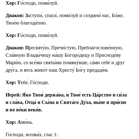
Хор: Г
о́споди, поми́луй.
Диакон: З
аступи́, спаси́, поми́луй и сохрани́ нас, Бо́же,
Твое́ю благода́тию.
Хор: Г
о́споди, поми́луй.
Диакон: П
ресвяту́ю, Пречи́стую, Преблагослове́нную,
Сла́вную Влады́чицу на́шу Богоро́дицу и Присноде́ву
Мари́ю, со все́ми святы́ми помяну́вше, са́ми себе́ и друг
дру́га, и весь живо́т наш Христу́ Бо́гу предади́м.
Хор: Т
ебе́, Го́споди.
Иерей: Я́ко Твоя́ держа́ва, и Твое́ есть Ца́рство и си́ла
и сла́ва, Отца́ и Сы́на и Свята́го Ду́ха, ны́не и при́сно
и во ве́ки веко́в.
Хор: А
ми́нь.
Го́споди, воззва́х, глас 1: