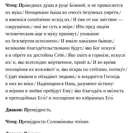
Чтец: П
ра́ведных ду́ши в руце́ Бо́жией, и не прико́снется
их му́ка./ Непщева́ни бы́ша во очесе́х безу́мных умре́ти,/
и вмени́ся озлобле́ние исхо́д их./ И е́же от нас ше́ствие —
сокруше́ние,/ они́ же суть в ми́ре./ И́бо пред лице́м
челове́ческим а́ще и му́ку прии́мут,/ упова́ние
их безсме́ртия испо́лнено./ И вма́ле нака́зани бы́вше,/
вели́кими благоде́тельствовани бу́дут,/ я́ко Бог искуси́
я и обре́те их досто́йны Себе́./ Я́ко зла́то в горни́ле, искуси́
их/ и, я́ко всепло́дие же́ртвенное, прия́т я./ И во вре́мя
посеще́ния их возсия́ют/ и, я́ко и́скры по сте́блию, потеку́т./
Су́дят язы́ком и облада́ют людьми́,/ и воцари́тся Госпо́дь
в них во ве́ки./ Наде́ющиися Нань, разуме́ют и́стину/
и ве́рнии в любви́ пребу́дут Ему́;/ я́ко благода́ть и ми́лость
в преподо́бных Его́// и посеще́ние во избра́нных Его́.
Диакон: П
рему́дрость.
Чтец: П
рему́дрости Соломо́новы чте́ние.