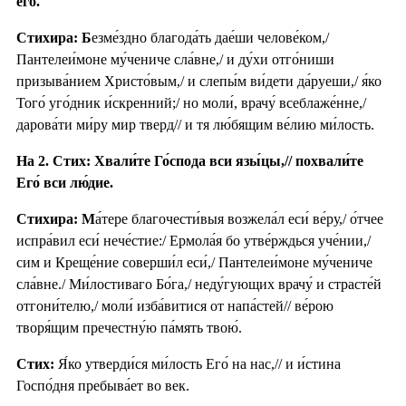
его́.
Стихира: Б
езме́здно благода́ть дае́ши челове́ком,/
Пантелеи́моне му́чениче сла́вне,/ и ду́хи отго́ниши
призыва́нием Христо́вым,/ и слепы́м ви́дети да́руеши,/ я́ко
Того́ уго́дник и́скренний;/ но моли́, врачу́ всеблаже́нне,/
дарова́ти ми́ру мир тверд// и тя лю́бящим ве́лию ми́лость.
На 2. Стих: Хвали́те Го́спода вси язы́цы,// похвали́те
Его́ вси лю́дие.
Стихира: М
а́тере благочести́выя возжела́л еси́ ве́ру,/ о́тчее
испра́вил еси́ нече́стие:/ Ермола́я бо утве́рждься уче́нии,/
сим и Креще́ние соверши́л еси́,/ Пантелеи́моне му́чениче
сла́вне./ Ми́лостиваго Бо́га,/ неду́гующих врачу́ и страсте́й
отгони́телю,/ моли́ изба́витися от напа́стей// ве́рою
творя́щим пречестну́ю па́мять твою́.
Стих:
Я́ко утверди́ся ми́лость Его́ на нас,// и и́стина
Госпо́дня пребыва́ет во век.