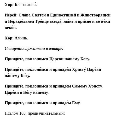
Хор: Б
лагослови́.
Иерей: Сла́ва Святе́й и Единосу́щней и Животворя́щей
и Неразде́льней Тро́ице всегда́, ны́не и при́сно и во ве́ки
веко́в.
Хор: А
ми́нь.
Священнослужители в алтаре:
Прииди́те, поклони́мся Царе́ви на́шему Бо́гу.
Прииди́те, поклони́мся и припаде́м Христу́ Царе́ви
на́шему Бо́гу.
Прииди́те, поклони́мся и припаде́м Самому́ Христу́,
Царе́ви и Бо́гу на́шему.
Прииди́те, поклони́мся и припаде́м Ему́.
Псало́м 103, предначина́тельный: