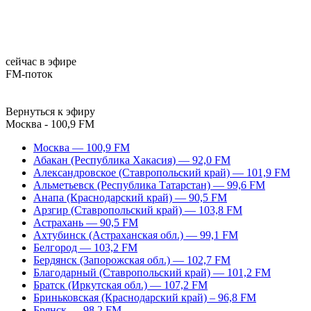
сейчас в эфире
FM-поток
Вернуться к эфиру
Москва - 100,9 FM
Москва — 100,9 FM
Абакан (Республика Хакасия) — 92,0 FM
Александровское (Ставропольский край) — 101,9 FM
Альметьевск (Республика Татарстан) — 99,6 FM
Анапа (Краснодарский край) — 90,5 FM
Арзгир (Ставропольский край) — 103,8 FM
Астрахань — 90,5 FM
Ахтубинск (Астраханская обл.) — 99,1 FM
Белгород — 103,2 FM
Бердянск (Запорожская обл.) — 102,7 FM
Благодарный (Ставропольский край) — 101,2 FM
Братск (Иркутская обл.) — 107,2 FM
Бриньковская (Краснодарский край) – 96,8 FM
Брянск — 98,2 FM