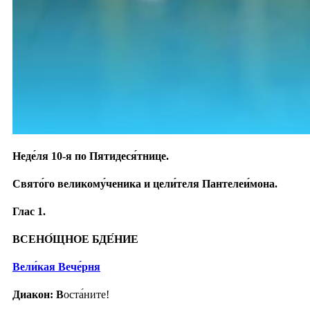
Неде́ля 10-я по Пятидеся́тнице.
Свято́го великому́ченика и цели́теля Пантелеи́мона.
Глас 1.
ВСЕНО́ЩНОЕ БДЕ́НИЕ
Вели́кая Вече́рня
Диакон: В
оста́ните!