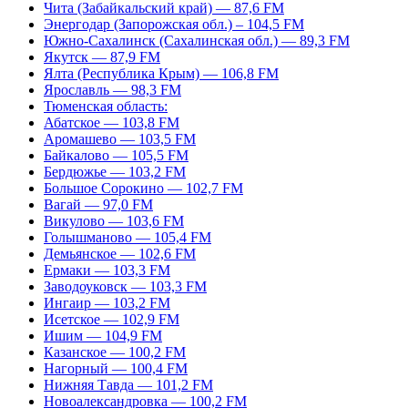
Чита (Забайкальский край) — 87,6 FM
Энергодар (Запорожская обл.) – 104,5 FM
Южно-Сахалинск (Сахалинская обл.) — 89,3 FM
Якутск — 87,9 FM
Ялта (Республика Крым) — 106,8 FM
Ярославль — 98,3 FM
Тюменская область:
Абатское — 103,8 FM
Аромашево — 103,5 FM
Байкалово — 105,5 FM
Бердюжье — 103,2 FM
Большое Сорокино — 102,7 FM
Вагай — 97,0 FM
Викулово — 103,6 FM
Голышманово — 105,4 FM
Демьянское — 102,6 FM
Ермаки — 103,3 FM
Заводоуковск — 103,3 FM
Ингаир — 103,2 FM
Исетское — 102,9 FM
Ишим — 104,9 FM
Казанское — 100,2 FM
Нагорный — 100,4 FM
Нижняя Тавда — 101,2 FM
Новоалександровка — 100,2 FM