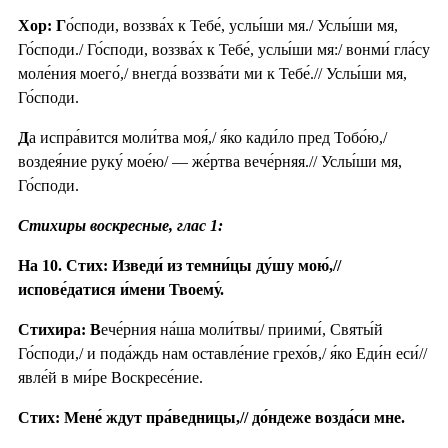
Хор: Г
о́споди, воззва́х к Тебе́, услы́ши мя./ Услы́ши мя,
Го́споди./ Го́споди, воззва́х к Тебе́, услы́ши мя:/ вонми́ гла́су
моле́ния моего́,/ внегда́ воззва́ти ми к Тебе́.// Услы́ши мя,
Го́споди.
Д
а испра́вится моли́тва моя́,/ я́ко кади́ло пред Тобо́ю,/
воздея́ние руку́ мое́ю/ — же́ртва вече́рняя.// Услы́ши мя,
Го́споди.
Стихиры воскресные, глас 1:
На 10. Стих: Изведи́ из темни́цы ду́шу мою́,//
испове́датися и́мени Твоему́.
Стихира: В
ече́рния на́ша моли́твы/ приими́, Святы́й
Го́споди,/ и пода́ждь нам оставле́ние грехо́в,/ я́ко Еди́н еси́//
явле́й в ми́ре Воскресе́ние.
Стих: Мене́ ждут пра́ведницы,// до́ндеже возда́си мне.