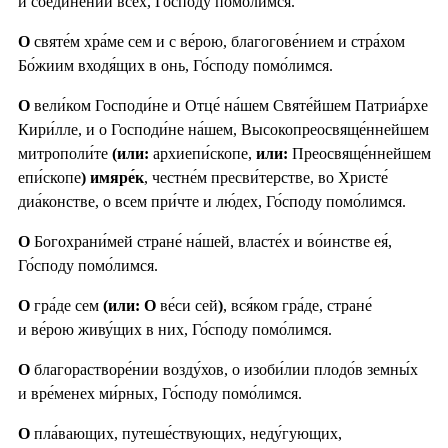
и соедине́нии всех, Го́споду помо́лимся.
О
святе́м хра́ме сем и с ве́рою, благогове́нием и стра́хом
Бо́жиим входя́щих в онь, Го́споду помо́лимся.
О
вели́ком Господи́не и Отце́ на́шем Святе́йшем Патриа́рхе
Кири́лле, и о Господи́не на́шем, Высокопреосвяще́ннейшем
митрополи́те
(или:
архиепи́скопе,
или:
Преосвяще́ннейшем
епи́скопе
) имяре́к
, честне́м пресви́терстве, во Христе́
диа́констве, о всем при́чте и лю́дех, Го́споду помо́лимся.
О
Богохрани́мей стране́ на́шей, власте́х и во́инстве ея́,
Го́споду помо́лимся.
О
гра́де сем
(или: О
ве́си сей
)
, вся́ком гра́де, стране́
и ве́рою живу́щих в них, Го́споду помо́лимся.
О
благорастворе́нии возду́хов, о изоби́лии плодо́в земны́х
и вре́менех ми́рных, Го́споду помо́лимся.
О
пла́вающих, путеше́ствующих, неду́гующих,