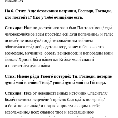
свы́ше...»:
На 6. Стих: А́ще беззако́ния на́зриши, Го́споди, Го́споди,
кто постои́т?// Я́ко у Тебе́ очище́ние есть.
Стихира:
И́
же по достоя́нию/ зван быв Пантелеи́мон,/ егда́
человеколю́бное всем просте́рл еси́ душ попече́ние,/ и теле́с
исцеле́ние показу́я,/ тогда́ тезоиме́нным зва́нием
обогати́лся еси́,/ доброде́тели воздая́ние/ и благоче́стия
возме́здие, му́чениче, обре́т,/ венцено́сец и непобеди́м во́ин
я́влься/ Христа́ Бо́га на́шего.// Его́же моли́ спасти́
и просвети́ти ду́ши на́ша.
Стих: И́мене ра́ди Твоего́ потерпе́х Тя, Го́споди, потерпе́
душа́ моя́ в сло́во Твое́,// упова́ душа́ моя́ на Го́спода.
Стихира:
И́
же от невеще́ственных исто́чник Спаси́теля/
Боже́ственных исцеле́ний при́сно благода́ть почерпа́я,/
и бога́тно излива́я,/ и подава́я приступа́ющим к тебе́,
всеблаже́нне,/ всех сла́вное твое́ и всесвяще́нное/