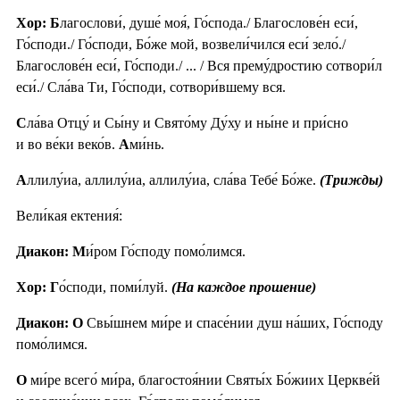
Хор: Б
лагослови́, душе́ моя́, Го́спода./ Благослове́н еси́,
Го́споди./ Го́споди, Бо́же мой, возвели́чился еси́ зело́./
Благослове́н еси́, Го́споди./ ... / Вся прему́дростию сотвори́л
еси́./ Сла́ва Ти, Го́споди, сотвори́вшему вся.
С
ла́ва Отцу́ и Сы́ну и Свято́му Ду́ху и ны́не и при́сно
и во ве́ки веко́в.
А
ми́нь.
А
ллилу́иа, аллилу́иа, аллилу́иа, сла́ва Тебе́ Бо́же.
(Трижды)
Вели́кая ектения́:
Диакон: М
и́ром Го́споду помо́лимся.
Хор: Г
о́споди, поми́луй.
(На каждое прошение)
Диакон: О
Свы́шнем ми́ре и спасе́нии душ на́ших, Го́споду
помо́лимся.
О
ми́ре всего́ ми́ра, благостоя́нии Святы́х Бо́жиих Церкве́й