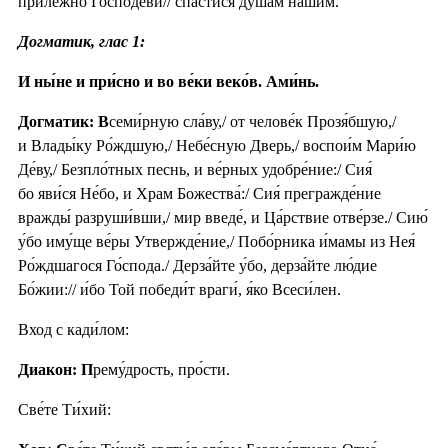
приле́жно Го́сподеви// спасти́ся душа́м на́шим.
Догматик, глас 1:
И ны́не и при́сно и во ве́ки веко́в. Ами́нь.
Догматик: В
семи́рную сла́ву,/ от челове́к Прозя́бшую,/
и Влады́ку Ро́ждшую,/ Небе́сную Дверь,/ воспои́м Мари́ю
Де́ву,/ Безпло́тных песнь, и ве́рных удобре́ние:/ Сия́
бо яви́ся Не́бо, и Храм Божества́:/ Сия́ прегражде́ние
вражды́ разруши́вши,/ мир введе́, и Ца́рствие отве́рзе./ Сию́
у́бо иму́ще ве́ры Утвержде́ние,/ Побо́рника и́мамы из Нея́
Ро́ждшагося Го́спода./ Дерза́йте у́бо, дерза́йте лю́дие
Бо́жии:// и́бо Той победи́т враги́, я́ко Всеси́лен.
Вход с кади́лом:
Диакон: П
рему́дрость, про́сти.
Све́те Ти́хий: