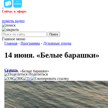
Сейчас в эфире:
помочь радио
Поиск
Главное меню
Главная
›
Программы
›
Духовные этюды
14 июня. «Белые барашки»
Скачать
14 июня. «Белые барашки»
Поделиться