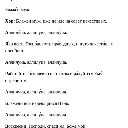
Блаже́н муж:
Хор: Б
лаже́н муж, и́же не и́де на сове́т нечести́вых.
А
ллилу́иа, аллилу́иа, аллилу́иа.
Я́
ко весть Госпо́дь путь пра́ведных, и путь нечести́вых
поги́бнет.
А
ллилу́иа, аллилу́иа, аллилу́иа.
Р
або́тайте Го́сподеви со стра́хом и ра́дуйтеся Ему́
с тре́петом.
А
ллилу́иа, аллилу́иа, аллилу́иа.
Б
лаже́ни вси наде́ющиися Нань.
А
ллилу́иа, аллилу́иа, аллилу́иа.
В
оскресни́, Го́споди, спаси́ мя, Бо́же мой.