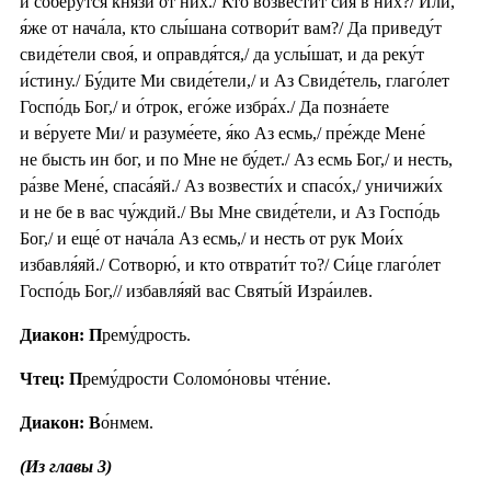
и соберу́тся кня́зи от них./ Кто возвести́т сия́ в них?/ Или́,
я́же от нача́ла, кто слы́шана сотвори́т вам?/ Да приведу́т
свиде́тели своя́, и оправдя́тся,/ да услы́шат, и да реку́т
и́стину./ Бу́дите Ми свиде́тели,/ и Аз Свиде́тель, глаго́лет
Госпо́дь Бог,/ и о́трок, его́же избра́х./ Да позна́ете
и ве́руете Ми/ и разуме́ете, я́ко Аз есмь,/ пре́жде Мене́
не бысть ин бог, и по Мне не бу́дет./ Аз есмь Бог,/ и несть,
ра́зве Мене́, спаса́яй./ Аз возвести́х и спасо́х,/ уничижи́х
и не бе в вас чу́ждий./ Вы Мне свиде́тели, и Аз Госпо́дь
Бог,/ и еще́ от нача́ла Аз есмь,/ и несть от рук Мои́х
избавля́яй./ Сотворю́, и кто отврати́т то?/ Си́це глаго́лет
Госпо́дь Бог,// избавля́яй вас Святы́й Изра́илев.
Диакон: П
рему́дрость.
Чтец: П
рему́дрости Соломо́новы чте́ние.
Диакон: В
о́нмем.
(Из главы 3)