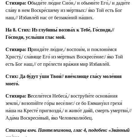
Стихира: О
быди́те лю́дие Сио́н,/ и обыми́те Его́,/ и дади́те
сла́ву в нем Воскре́сшему из ме́ртвых:/ я́ко Той есть Бог
наш,// Избавле́й нас от беззако́ний на́ших.
На 8. Стих: Из глубины́ воззва́х к Тебе́, Го́споди,//
Го́споди, услы́ши глас мой.
Стихира: П
рииди́те лю́дие,/ воспои́м, и поклони́мся
Христу́,/ сла́вяще Его́ из ме́ртвых Воскресе́ние:/ я́ко Той
есть Бог наш,// от пре́лести вра́жия мир Избавле́й.
Стих: Да бу́дут у́ши Твои́// вне́млюще гла́су моле́ния
моего́.
Стихира: В
есели́теся Небеса́,/ воструби́те основа́ния
земли́,/ возопи́йте го́ры весе́лие:/ се бо Емману́ил грехи́
на́ша на Кресте́ пригвозди́,/ и живо́т дая́й, смерть умертви́,//
Ада́ма Воскреси́вый, я́ко Человеколю́бец.
Стихиры вмч. Пантелеимона, глас 4, подобен: «Зва́нный