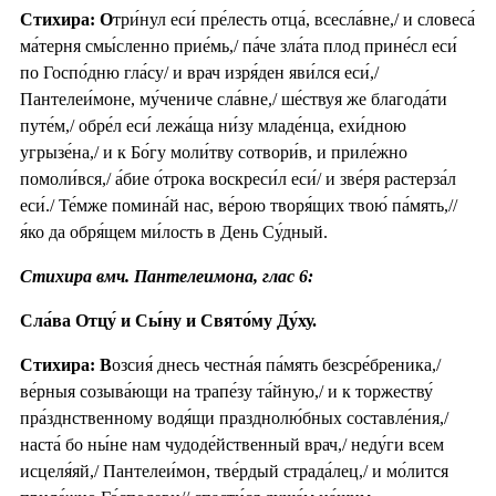
Стихира: О
три́нул еси́ пре́лесть отца́, всесла́вне,/ и словеса́
ма́терня смы́сленно прие́мь,/ па́че зла́та плод прине́сл еси́
по Госпо́дню гла́су/ и врач изря́ден яви́лся еси́,/
Пантелеи́моне, му́чениче сла́вне,/ ше́ствуя же благода́ти
путе́м,/ обре́л еси́ лежа́ща ни́зу младе́нца, ехи́дною
угрызе́на,/ и к Бо́гу моли́тву сотвори́в, и приле́жно
помоли́вся,/ а́бие о́трока воскреси́л еси́/ и зве́ря растерза́л
еси́./ Те́мже помина́й нас, ве́рою творя́щих твою́ па́мять,//
я́ко да обря́щем ми́лость в День Су́дный.
Стихира вмч. Пантелеимона, глас 6:
Сла́ва Отцу́ и Сы́ну и Свято́му Ду́ху.
Стихира: В
озсия́ днесь честна́я па́мять безсре́бреника,/
ве́рныя созыва́ющи на трапе́зу та́йную,/ и к торжеству́
пра́зднственному водя́щи празднолю́бных составле́ния,/
наста́ бо ны́не нам чудоде́йственный врач,/ неду́ги всем
исцеля́яй,/ Пантелеи́мон, тве́рдый страда́лец,/ и мо́лится