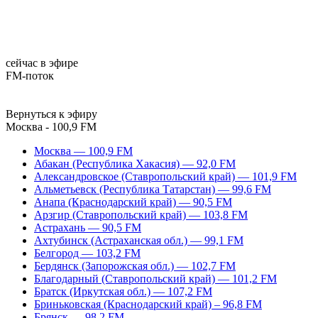
сейчас в эфире
FM-поток
Вернуться к эфиру
Москва - 100,9 FM
Москва — 100,9 FM
Абакан (Республика Хакасия) — 92,0 FM
Александровское (Ставропольский край) — 101,9 FM
Альметьевск (Республика Татарстан) — 99,6 FM
Анапа (Краснодарский край) — 90,5 FM
Арзгир (Ставропольский край) — 103,8 FM
Астрахань — 90,5 FM
Ахтубинск (Астраханская обл.) — 99,1 FM
Белгород — 103,2 FM
Бердянск (Запорожская обл.) — 102,7 FM
Благодарный (Ставропольский край) — 101,2 FM
Братск (Иркутская обл.) — 107,2 FM
Бриньковская (Краснодарский край) – 96,8 FM
Брянск — 98,2 FM