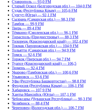
Ставрополь — 93,0 FM
Старый Оскол (Белгородская обл.) — 104,0 FM
Судак (Республика Крым) — 105,6 FM
Сургут (Югра) — 92,1 FM
Сызрань (Самарская обл.) — 98,3 FM
Тамбов — 99,9 FM
Тверь — 89,4 FM
Тёмкино (Смоленская обл.) — 96,1 FM
Тирасполь (Приднестровье) — 88,3 FM
Тихорецк (Краснодарский край) — 102,4 FM
Токмак (Запорожская обл.) — 104,9 FM
Тольятти (Самарская обл.) — 94,9 FM
Томск — 92,6 FM
Торжок (Тверская обл.) — 94,7 FM
Туапсе (Краснодарский край) — 106,5
Тюмень — 92,4 FM
Уварово (Тамбовская обл.) — 100,6 FM
Ульяновск — 93,6 FM
Уфа (Республика Башкортостан) — 98,8 FM
Феодосия (Республика Крым) — 106,1 FM
Хабаровск — 107,9 FM
Ханты-Мансийск (Югра) — 107,1 FM
Чебоксары (Чувашская Республика) — 90,3 FM
Челябинск — 88,4 FM
Череповец (Вологодская обл.) — 106,7 FM