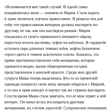
«Вспоминается мне такой случай. В одной семье
воцерковилась жена — назовем ее Мария. Стала ходить
в храм, молиться, изучать православие. И решила она для
себя, что православная женщина должна выглядеть по-
другому, не так, как она выглядела раньше. Мария
отказалась от своего привычного внешнего образа,
перестала носить костюмы, туфли на каблуках. В гардеробе
остались пара длинных темных юбок, кофты балахоном
серого цвета и темное аскетичное платье. Казалось, это
прямо противопоставление себя женщинам, которые
одеваются модно, вызов общепринятым сегодня
представлением о женской красоте. Среди жен друзей
супруга Маша теперь выделялась. Кто-то из приятелей
однажды попросил свою жену меньше общаться с Марией,
а то она в храм поведет и научит так же странно выглядеть.
Спустя время Маша стала замечать, что ее муж теряет к ней
интерес. Он начал вслух восхищаться другими
женщинами, их стилем, красотой. Супружеские отношения