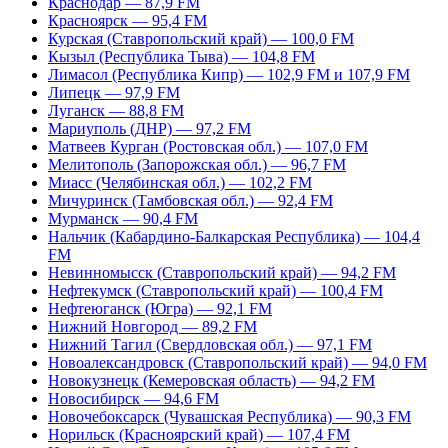
Краснодар — 87,9 FM
Красноярск — 95,4 FM
Курская (Ставропольский край) — 100,0 FM
Кызыл (Республика Тыва) — 104,8 FM
Лимасол (Республика Кипр) — 102,9 FM и 107,9 FM
Липецк — 97,9 FM
Луганск — 88,8 FM
Мариуполь (ДНР) — 97,2 FM
Матвеев Курган (Ростовская обл.) — 107,0 FM
Мелитополь (Запорожская обл.) — 96,7 FM
Миасс (Челябинская обл.) — 102,2 FM
Мичуринск (Тамбовская обл.) — 92,4 FM
Мурманск — 90,4 FM
Нальчик (Кабардино-Балкарская Республика) — 104,4
FM
Невинномысск (Ставропольский край) — 94,2 FM
Нефтекумск (Ставропольский край) — 100,4 FM
Нефтеюганск (Югра) — 92,1 FM
Нижний Новгород — 89,2 FM
Нижний Тагил (Свердловская обл.) — 97,1 FM
Новоалександровск (Ставропольский край) — 94,0 FM
Новокузнецк (Кемеровская область) — 94,2 FM
Новосибирск — 94,6 FM
Новочебоксарск (Чувашская Республика) — 90,3 FM
Норильск (Красноярский край) — 107,4 FM