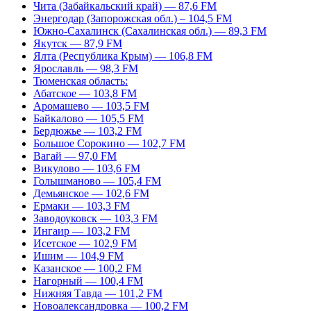
Чита (Забайкальский край) — 87,6 FM
Энергодар (Запорожская обл.) – 104,5 FM
Южно-Сахалинск (Сахалинская обл.) — 89,3 FM
Якутск — 87,9 FM
Ялта (Республика Крым) — 106,8 FM
Ярославль — 98,3 FM
Тюменская область:
Абатское — 103,8 FM
Аромашево — 103,5 FM
Байкалово — 105,5 FM
Бердюжье — 103,2 FM
Большое Сорокино — 102,7 FM
Вагай — 97,0 FM
Викулово — 103,6 FM
Голышманово — 105,4 FM
Демьянское — 102,6 FM
Ермаки — 103,3 FM
Заводоуковск — 103,3 FM
Ингаир — 103,2 FM
Исетское — 102,9 FM
Ишим — 104,9 FM
Казанское — 100,2 FM
Нагорный — 100,4 FM
Нижняя Тавда — 101,2 FM
Новоалександровка — 100,2 FM