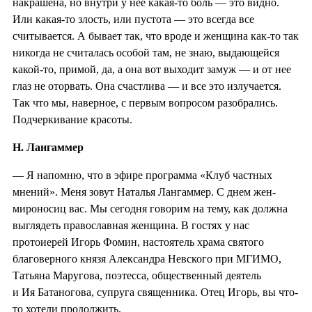
накрашена, но внутри у нее какая-то боль — это видно.
Или какая-то злость, или пустота — это всегда все
считывается. А бывает так, что вроде и женщина как-то так
никогда не считалась особой там, не знаю, выдающейся
какой-то, примой, да, а она вот выходит замуж — и от нее
глаз не оторвать. Она счастлива — и все это излучается.
Так что мы, наверное, с первым вопросом разобрались.
Подчеркивание красоты.
Н. Лангаммер
— Я напомню, что в эфире программа «Клуб частных
мнений». Меня зовут Наталья Лангаммер. С днем жен-
мироносиц вас. Мы сегодня говорим на тему, как должна
выглядеть православная женщина. В гостях у нас
протоиерей Игорь Фомин, настоятель храма святого
благоверного князя Александра Невского при МГИМО,
Татьяна Маругова, поэтесса, общественный деятель
и Ия Батаногова, супруга священника. Отец Игорь, вы что-
то хотели продолжить.