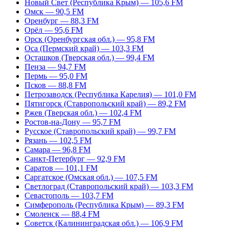
Новый Свет (Республика Крым) — 105,6 FM
Омск — 90,5 FM
Оренбург — 88,3 FM
Орёл — 95,6 FM
Орск (Оренбургская обл.) — 95,8 FM
Оса (Пермский край) — 103,3 FM
Осташков (Тверская обл.) — 99,4 FM
Пенза — 94,7 FM
Пермь — 95,0 FM
Псков — 88,8 FM
Петрозаводск (Республика Карелия) — 101,0 FM
Пятигорск (Ставропольский край) — 89,2 FM
Ржев (Тверская обл.) — 102,4 FM
Ростов-на-Дону — 95,7 FM
Русское (Ставропольский край) — 99,7 FM
Рязань — 102,5 FM
Самара — 96,8 FM
Санкт-Петербург — 92,9 FM
Саратов — 101,1 FM
Саргатское (Омская обл.) — 107,5 FM
Светлоград (Ставропольский край) — 103,3 FM
Севастополь — 103,7 FM
Симферополь (Республика Крым) — 89,3 FM
Смоленск — 88,4 FM
Советск (Калининградская обл.) — 106,9 FM