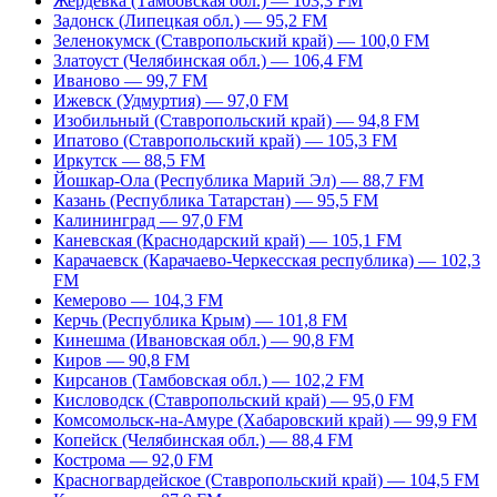
Жердевка (Тамбовская обл.) — 103,3 FM
Задонск (Липецкая обл.) — 95,2 FM
Зеленокумск (Ставропольский край) — 100,0 FM
Златоуст (Челябинская обл.) — 106,4 FM
Иваново — 99,7 FM
Ижевск (Удмуртия) — 97,0 FM
Изобильный (Ставропольский край) — 94,8 FM
Ипатово (Ставропольский край) — 105,3 FM
Иркутск — 88,5 FM
Йошкар-Ола (Республика Марий Эл) — 88,7 FM
Казань (Республика Татарстан) — 95,5 FM
Калининград — 97,0 FM
Каневская (Краснодарский край) — 105,1 FM
Карачаевск (Карачаево-Черкесская республика) — 102,3
FM
Кемерово — 104,3 FM
Керчь (Республика Крым) — 101,8 FM
Кинешма (Ивановская обл.) — 90,8 FM
Киров — 90,8 FM
Кирсанов (Тамбовская обл.) — 102,2 FM
Кисловодск (Ставропольский край) — 95,0 FM
Комсомольск-на-Амуре (Хабаровский край) — 99,9 FM
Копейск (Челябинская обл.) — 88,4 FM
Кострома — 92,0 FM
Красногвардейское (Ставропольский край) — 104,5 FM