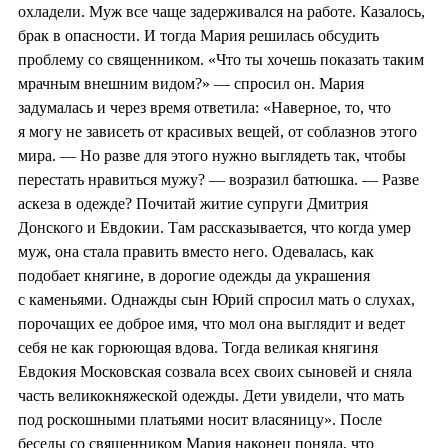
охладели. Муж все чаще задерживался на работе. Казалось,
брак в опасности. И тогда Мария решилась обсудить
проблему со священником. «Что ты хочешь показать таким
мрачным внешним видом?» — спросил он. Мария
задумалась и через время ответила: «Наверное, то, что
я могу не зависеть от красивых вещей, от соблазнов этого
мира. — Но разве для этого нужно выглядеть так, чтобы
перестать нравиться мужу? — возразил батюшка. — Разве
аскеза в одежде? Почитай житие супруги Дмитрия
Донского и Евдокии. Там рассказывается, что когда умер
муж, она стала править вместо него. Одевалась, как
подобает княгине, в дорогие одежды да украшения
с каменьями. Однажды сын Юрий спросил мать о слухах,
порочащих ее доброе имя, что мол она выглядит и ведет
себя не как горюющая вдова. Тогда великая княгиня
Евдокия Московская созвала всех своих сыновей и сняла
часть великокняжеской одежды. Дети увидели, что мать
под роскошными платьями носит власяницу». После
беседы со священником Мария наконец поняла, что