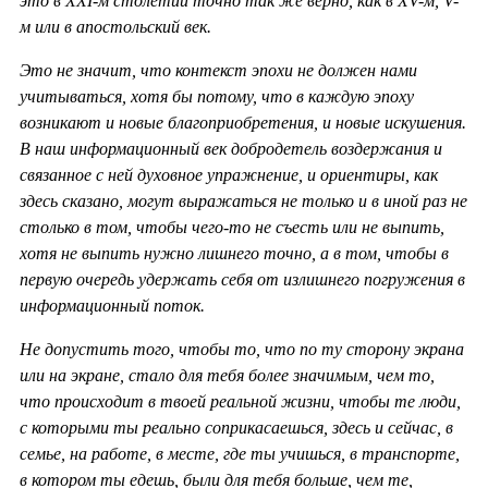
это в ХХ
I-м столетии точно так же верно, как в
XV-м,
V-
м или в апостольский век.
Это не значит, что контекст эпохи не должен нами
учитываться, хотя бы потому, что в каждую эпоху
возникают и новые благоприобретения, и новые искушения.
В наш информационный век добродетель воздержания и
связанное с ней духовное упражнение, и ориентиры, как
здесь сказано, могут выражаться не только и в иной раз не
столько в том, чтобы чего-то не съесть или не выпить,
хотя не выпить нужно лишнего точно, а в том, чтобы в
первую очередь удержать себя от излишнего погружения в
информационный поток.
Не допустить того, чтобы то, что по ту сторону экрана
или на экране, стало для тебя более значимым, чем то,
что происходит в твоей реальной жизни, чтобы те люди,
с которыми ты реально соприкасаешься, здесь и сейчас, в
семье, на работе, в месте, где ты учишься, в транспорте,
в котором ты едешь, были для тебя больше, чем те,