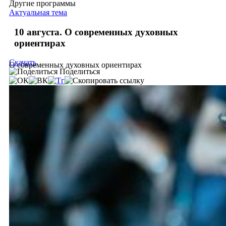
Другие программы
Актуальная тема
10 августа. О современных духовных
ориентирах
Скачать
О современных духовных ориентирах
Поделиться