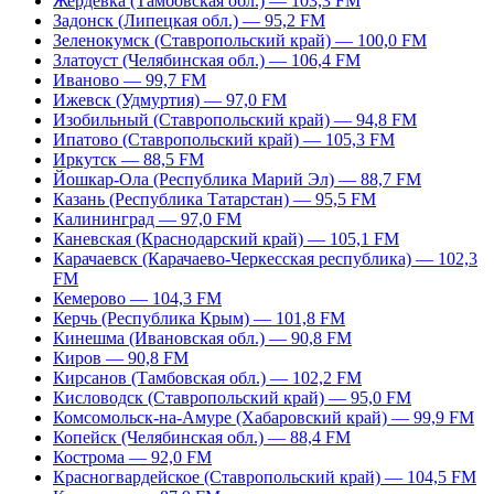
Жердевка (Тамбовская обл.) — 103,3 FM
Задонск (Липецкая обл.) — 95,2 FM
Зеленокумск (Ставропольский край) — 100,0 FM
Златоуст (Челябинская обл.) — 106,4 FM
Иваново — 99,7 FM
Ижевск (Удмуртия) — 97,0 FM
Изобильный (Ставропольский край) — 94,8 FM
Ипатово (Ставропольский край) — 105,3 FM
Иркутск — 88,5 FM
Йошкар-Ола (Республика Марий Эл) — 88,7 FM
Казань (Республика Татарстан) — 95,5 FM
Калининград — 97,0 FM
Каневская (Краснодарский край) — 105,1 FM
Карачаевск (Карачаево-Черкесская республика) — 102,3
FM
Кемерово — 104,3 FM
Керчь (Республика Крым) — 101,8 FM
Кинешма (Ивановская обл.) — 90,8 FM
Киров — 90,8 FM
Кирсанов (Тамбовская обл.) — 102,2 FM
Кисловодск (Ставропольский край) — 95,0 FM
Комсомольск-на-Амуре (Хабаровский край) — 99,9 FM
Копейск (Челябинская обл.) — 88,4 FM
Кострома — 92,0 FM
Красногвардейское (Ставропольский край) — 104,5 FM