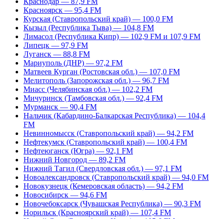
Краснодар — 87,9 FM
Красноярск — 95,4 FM
Курская (Ставропольский край) — 100,0 FM
Кызыл (Республика Тыва) — 104,8 FM
Лимасол (Республика Кипр) — 102,9 FM и 107,9 FM
Липецк — 97,9 FM
Луганск — 88,8 FM
Мариуполь (ДНР) — 97,2 FM
Матвеев Курган (Ростовская обл.) — 107,0 FM
Мелитополь (Запорожская обл.) — 96,7 FM
Миасс (Челябинская обл.) — 102,2 FM
Мичуринск (Тамбовская обл.) — 92,4 FM
Мурманск — 90,4 FM
Нальчик (Кабардино-Балкарская Республика) — 104,4
FM
Невинномысск (Ставропольский край) — 94,2 FM
Нефтекумск (Ставропольский край) — 100,4 FM
Нефтеюганск (Югра) — 92,1 FM
Нижний Новгород — 89,2 FM
Нижний Тагил (Свердловская обл.) — 97,1 FM
Новоалександровск (Ставропольский край) — 94,0 FM
Новокузнецк (Кемеровская область) — 94,2 FM
Новосибирск — 94,6 FM
Новочебоксарск (Чувашская Республика) — 90,3 FM
Норильск (Красноярский край) — 107,4 FM