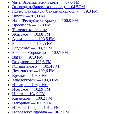
Чита (Забайкальский край) — 87,6 FM
Энергодар (Запорожская обл.) – 104,5 FM
Южно-Сахалинск (Сахалинская обл.) — 89,3 FM
Якутск — 87,9 FM
Ялта (Республика Крым) — 106,8 FM
Ярославль — 98,3 FM
Тюменская область:
Абатское — 103,8 FM
Аромашево — 103,5 FM
Байкалово — 105,5 FM
Бердюжье — 103,2 FM
Большое Сорокино — 102,7 FM
Вагай — 97,0 FM
Викулово — 103,6 FM
Голышманово — 105,4 FM
Демьянское — 102,6 FM
Ермаки — 103,3 FM
Заводоуковск — 103,3 FM
Ингаир — 103,2 FM
Исетское — 102,9 FM
Ишим — 104,9 FM
Казанское — 100,2 FM
Нагорный — 100,4 FM
Нижняя Тавда — 101,2 FM
Новоалександровка — 100,2 FM