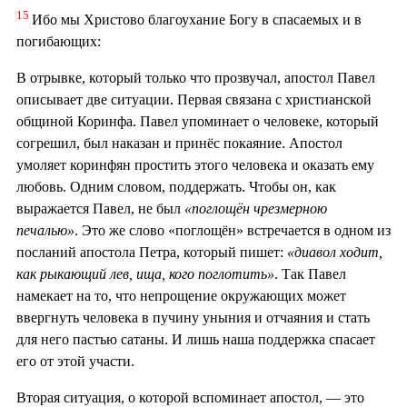
15
Ибо мы Христово благоухание Богу в спасаемых и в
погибающих:
В отрывке, который только что прозвучал, апостол Павел
описывает две ситуации. Первая связана с христианской
общиной Коринфа. Павел упоминает о человеке, который
согрешил, был наказан и принёс покаяние. Апостол
умоляет коринфян простить этого человека и оказать ему
любовь. Одним словом, поддержать. Чтобы он, как
выражается Павел, не был
«поглощён чрезмерною
печалью»
. Это же слово «поглощён» встречается в одном из
посланий апостола Петра, который пишет:
«диавол ходит,
как рыкающий лев, ища, кого поглотить»
. Так Павел
намекает на то, что непрощение окружающих может
ввергнуть человека в пучину уныния и отчаяния и стать
для него пастью сатаны. И лишь наша поддержка спасает
его от этой участи.
Вторая ситуация, о которой вспоминает апостол, — это