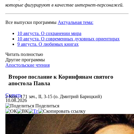
которые фигурируют в качестве интернет-персонажей.
Все выпуски программы
Актуальная тема:
10 августа. О сохранении мира
10 августа. О современных духовных ориентирах
9 августа. О любимых книгах
Читать полностью
Другие программы
Апостольские чтения
Второе послание к Коринфянам святого
апостола Павла
Скачать
2 Кор., 171 зач., II, 3-15 (о. Дмитрий Барицкий)
10.08.2026
Поделиться