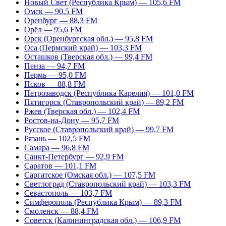
Новый Свет (Республика Крым) — 105,6 FM
Омск — 90,5 FM
Оренбург — 88,3 FM
Орёл — 95,6 FM
Орск (Оренбургская обл.) — 95,8 FM
Оса (Пермский край) — 103,3 FM
Осташков (Тверская обл.) — 99,4 FM
Пенза — 94,7 FM
Пермь — 95,0 FM
Псков — 88,8 FM
Петрозаводск (Республика Карелия) — 101,0 FM
Пятигорск (Ставропольский край) — 89,2 FM
Ржев (Тверская обл.) — 102,4 FM
Ростов-на-Дону — 95,7 FM
Русское (Ставропольский край) — 99,7 FM
Рязань — 102,5 FM
Самара — 96,8 FM
Санкт-Петербург — 92,9 FM
Саратов — 101,1 FM
Саргатское (Омская обл.) — 107,5 FM
Светлоград (Ставропольский край) — 103,3 FM
Севастополь — 103,7 FM
Симферополь (Республика Крым) — 89,3 FM
Смоленск — 88,4 FM
Советск (Калининградская обл.) — 106,9 FM