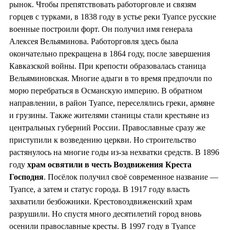
рынок. Чтобы препятствовать работорговле и связям
горцев с турками, в 1838 году в устье реки Туапсе русские
военные построили форт. Он получил имя генерала
Алексея Вельяминова. Работорговля здесь была
окончательно прекращена в 1864 году, после завершения
Кавказской войны. При крепости образовалась станица
Вельяминовская. Многие адыги в то время предпочли по
морю перебраться в Османскую империю. В обратном
направлении, в район Туапсе, переселялись греки, армяне
и грузины. Также жителями станицы стали крестьяне из
центральных губерний России. Православные сразу же
приступили к возведению церкви. Но строительство
растянулось на многие годы из-за нехватки средств. В 1896
году
храм освятили в
честь Воздвижения Креста
Господня
. Посёлок получил своё современное название —
Туапсе, а затем и статус города. В 1917 году власть
захватили безбожники. Крестовоздвиженский храм
разрушили. Но спустя много десятилетий город вновь
осенили православные кресты. В 1997 году в Туапсе