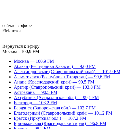
сейчас в эфире
FM-поток
Вернуться к эфиру
Москва - 100,9 FM
Москва — 100,9 FM
Абакан (Республика Хакасия) — 92,0 FM
Александровское (Ставропольский край) — 101,9 FM
Альметьевск (Республика Татарстан) — 99,6 FM
Анапа (Краснодарский край) — 90,5 FM
Арзгир (Ставропольский край) — 103,8 FM
Астрахань — 90,5 FM
Ахтубинск (Астраханская обл.) — 99,1 FM
Белгород — 103,2 FM
Бердянск (Запорожская обл.) — 102,7 FM
Благодарный (Ставропольский край) — 101,2 FM
Братск (Иркутская обл.) — 107,2 FM
Бриньковская (Краснодарский край) – 96,8 FM
Брянск — 98,2 FM