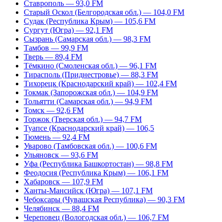
Ставрополь — 93,0 FM
Старый Оскол (Белгородская обл.) — 104,0 FM
Судак (Республика Крым) — 105,6 FM
Сургут (Югра) — 92,1 FM
Сызрань (Самарская обл.) — 98,3 FM
Тамбов — 99,9 FM
Тверь — 89,4 FM
Тёмкино (Смоленская обл.) — 96,1 FM
Тирасполь (Приднестровье) — 88,3 FM
Тихорецк (Краснодарский край) — 102,4 FM
Токмак (Запорожская обл.) — 104,9 FM
Тольятти (Самарская обл.) — 94,9 FM
Томск — 92,6 FM
Торжок (Тверская обл.) — 94,7 FM
Туапсе (Краснодарский край) — 106,5
Тюмень — 92,4 FM
Уварово (Тамбовская обл.) — 100,6 FM
Ульяновск — 93,6 FM
Уфа (Республика Башкортостан) — 98,8 FM
Феодосия (Республика Крым) — 106,1 FM
Хабаровск — 107,9 FM
Ханты-Мансийск (Югра) — 107,1 FM
Чебоксары (Чувашская Республика) — 90,3 FM
Челябинск — 88,4 FM
Череповец (Вологодская обл.) — 106,7 FM