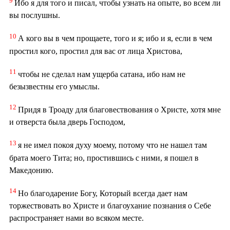
9
Ибо я для того и писал, чтобы узнать на опыте, во всем ли
вы послушны.
10
А кого вы в чем прощаете, того и я; ибо и я, если в чем
простил кого, простил для вас от лица Христова,
11
чтобы не сделал нам ущерба сатана, ибо нам не
безызвестны его умыслы.
12
Придя в Троаду для благовествования о Христе, хотя мне
и отверста была дверь Господом,
13
я не имел покоя духу моему, потому что не нашел там
брата моего Тита; но, простившись с ними, я пошел в
Македонию.
14
Но благодарение Богу, Который всегда дает нам
торжествовать во Христе и благоухание познания о Себе
распространяет нами во всяком месте.