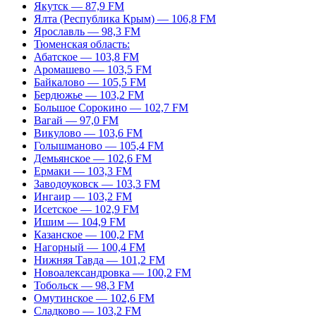
Якутск — 87,9 FM
Ялта (Республика Крым) — 106,8 FM
Ярославль — 98,3 FM
Тюменская область:
Абатское — 103,8 FM
Аромашево — 103,5 FM
Байкалово — 105,5 FM
Бердюжье — 103,2 FM
Большое Сорокино — 102,7 FM
Вагай — 97,0 FM
Викулово — 103,6 FM
Голышманово — 105,4 FM
Демьянское — 102,6 FM
Ермаки — 103,3 FM
Заводоуковск — 103,3 FM
Ингаир — 103,2 FM
Исетское — 102,9 FM
Ишим — 104,9 FM
Казанское — 100,2 FM
Нагорный — 100,4 FM
Нижняя Тавда — 101,2 FM
Новоалександровка — 100,2 FM
Тобольск — 98,3 FM
Омутинское — 102,6 FM
Сладково — 103,2 FM