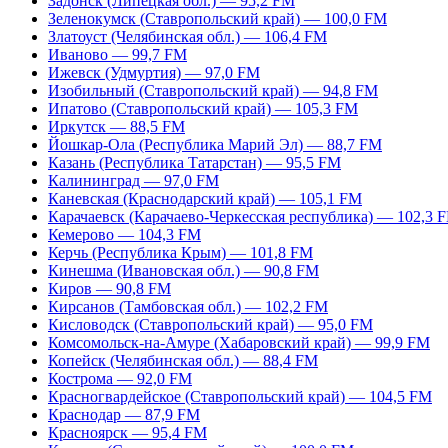
Задонск (Липецкая обл.) — 95,2 FM
Зеленокумск (Ставропольский край) — 100,0 FM
Златоуст (Челябинская обл.) — 106,4 FM
Иваново — 99,7 FM
Ижевск (Удмуртия) — 97,0 FM
Изобильный (Ставропольский край) — 94,8 FM
Ипатово (Ставропольский край) — 105,3 FM
Иркутск — 88,5 FM
Йошкар-Ола (Республика Марий Эл) — 88,7 FM
Казань (Республика Татарстан) — 95,5 FM
Калининград — 97,0 FM
Каневская (Краснодарский край) — 105,1 FM
Карачаевск (Карачаево-Черкесская республика) — 102,3 
Кемерово — 104,3 FM
Керчь (Республика Крым) — 101,8 FM
Кинешма (Ивановская обл.) — 90,8 FM
Киров — 90,8 FM
Кирсанов (Тамбовская обл.) — 102,2 FM
Кисловодск (Ставропольский край) — 95,0 FM
Комсомольск-на-Амуре (Хабаровский край) — 99,9 FM
Копейск (Челябинская обл.) — 88,4 FM
Кострома — 92,0 FM
Красногвардейское (Ставропольский край) — 104,5 FM
Краснодар — 87,9 FM
Красноярск — 95,4 FM