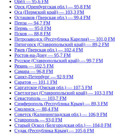
Орёл — 95,6 FM
Орск (Оренбургская обл.) — 95,8 FM
Оса (Пермский край) — 103,3 FM
Осташков (Тверская обл.) — 99,4 FM
Пенза — 94,7 FM
Пермь — 95,0 FM
Псков — 88,8 FM
Петрозаводск (Республика Карелия) — 101,0 FM
Пятигорск (Ставропольский край) — 89,2 FM
Ржев (Тверская обл.) — 102,4 FM
Ростов-на-Дону — 95,7 FM
Русское (Ставропольский край) — 99,7 FM
Рязань — 102,5 FM
Самара — 96,8 FM
Санкт-Петербург — 92,9 FM
Саратов — 101,1 FM
Саргатское (Омская обл.) — 107,5 FM
Светлоград (Ставропольский край) — 103,3 FM
Севастополь — 103,7 FM
Симферополь (Республика Крым) — 89,3 FM
Смоленск — 88,4 FM
Советск (Калининградская обл.) — 106,9 FM
Ставрополь — 93,0 FM
Старый Оскол (Белгородская обл.) — 104,0 FM
Судак (Республика Крым) — 105,6 FM