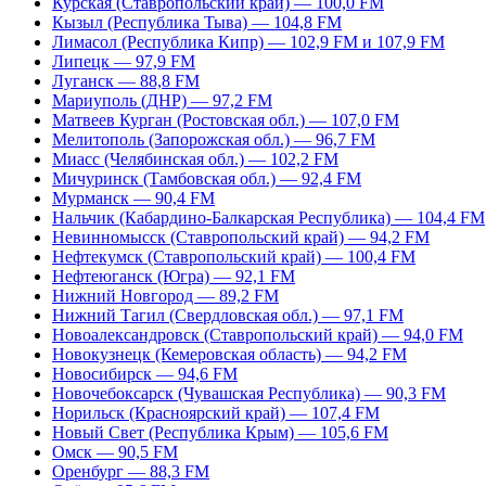
Курская (Ставропольский край) — 100,0 FM
Кызыл (Республика Тыва) — 104,8 FM
Лимасол (Республика Кипр) — 102,9 FM и 107,9 FM
Липецк — 97,9 FM
Луганск — 88,8 FM
Мариуполь (ДНР) — 97,2 FM
Матвеев Курган (Ростовская обл.) — 107,0 FM
Мелитополь (Запорожская обл.) — 96,7 FM
Миасс (Челябинская обл.) — 102,2 FM
Мичуринск (Тамбовская обл.) — 92,4 FM
Мурманск — 90,4 FM
Нальчик (Кабардино-Балкарская Республика) — 104,4 FM
Невинномысск (Ставропольский край) — 94,2 FM
Нефтекумск (Ставропольский край) — 100,4 FM
Нефтеюганск (Югра) — 92,1 FM
Нижний Новгород — 89,2 FM
Нижний Тагил (Свердловская обл.) — 97,1 FM
Новоалександровск (Ставропольский край) — 94,0 FM
Новокузнецк (Кемеровская область) — 94,2 FM
Новосибирск — 94,6 FM
Новочебоксарск (Чувашская Республика) — 90,3 FM
Норильск (Красноярский край) — 107,4 FM
Новый Свет (Республика Крым) — 105,6 FM
Омск — 90,5 FM
Оренбург — 88,3 FM