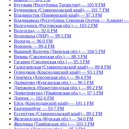
Бугульма (Республика Татарстан) — 105,9 FM
Буденновск (Ставропольский край) — 101,7 FM
Владивосток (Приморский край) — 97,3 FM
Владикавказ (Республика Северная Осетия — Алания) —
Волгодонск (Ростовская обл.) — 103,2 FM
Волгоград — 92,6 FM
Волноваха (ДНР) — 99,5 FM
Вологда — 96,0 FM
Воронеж — 89,4 FM
Вышний Волочек (Тверская обл.) — 104,5 FM
Вязьма (Смоленская обл.) — 88,3 FM
Гагарин (Смоленская обл.) — 95,3 FM
Галюгаевская (Ставропольский край) — 89,8 FM
Геленджик (Краснодарский край) — 93,1 FM
Геническ (Херсонская обл.) — 96,6 FM
Далматово (Курганская обл.) — 96,5 FM
Дзержинск (Нижегородская обл.) — 89,2 FM
Димитровград (Ульяновская обл.) — 97,1 FM
Донецк — 102,6 FM
Ейск (Краснодарский край) — 101,1 FM
Екатеринбург — 93,7 FM
Ессентуки (Ставропольский край) – 89,2 FM
Железногорск (Курская обл.) — 94,0 FM
Жердевка (Тамбовская обл.) — 103,3 FM