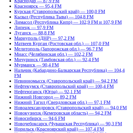
Краснодар — 87,9 FM
Красноярск — 95,4 FM
Курская (Ставропольский край) — 100,0 FM
Кызыл (Республика Тыва) — 104,8 FM
Лимасол (Республика Кипр) — 102,9 FM и 107,9 FM
Липецк — 97,9 FM
Луганск — 88,8 FM
Мариуполь (ДНР) — 97,2 FM
Матвеев Курган (Ростовская обл.) — 107,0 FM
Мелитополь (Запорожская обл.) — 96,7 FM
Миасс (Челябинская обл.) — 102,2 FM
Мичуринск (Тамбовская обл.) — 92,4 FM
Мурманск — 90,4 FM
Нальчик (Кабардино-Балкарская Республика) — 104,4
FM
Невинномысск (Ставропольский край) — 94,2 FM
Нефтекумск (Ставропольский край) — 100,4 FM
Нефтеюганск (Югра) — 92,1 FM
Нижний Новгород — 89,2 FM
Нижний Тагил (Свердловская обл.) — 97,1 FM
Новоалександровск (Ставропольский край) — 94,0 FM
Новокузнецк (Кемеровская область) — 94,2 FM
Новосибирск — 94,6 FM
Новочебоксарск (Чувашская Республика) — 90,3 FM
Норильск (Красноярский край) — 107,4 FM