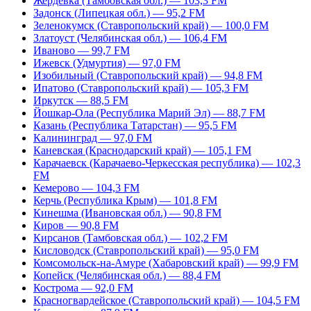
Жердевка (Тамбовская обл.) — 103,3 FM
Задонск (Липецкая обл.) — 95,2 FM
Зеленокумск (Ставропольский край) — 100,0 FM
Златоуст (Челябинская обл.) — 106,4 FM
Иваново — 99,7 FM
Ижевск (Удмуртия) — 97,0 FM
Изобильный (Ставропольский край) — 94,8 FM
Ипатово (Ставропольский край) — 105,3 FM
Иркутск — 88,5 FM
Йошкар-Ола (Республика Марий Эл) — 88,7 FM
Казань (Республика Татарстан) — 95,5 FM
Калининград — 97,0 FM
Каневская (Краснодарский край) — 105,1 FM
Карачаевск (Карачаево-Черкесская республика) — 102,3
FM
Кемерово — 104,3 FM
Керчь (Республика Крым) — 101,8 FM
Кинешма (Ивановская обл.) — 90,8 FM
Киров — 90,8 FM
Кирсанов (Тамбовская обл.) — 102,2 FM
Кисловодск (Ставропольский край) — 95,0 FM
Комсомольск-на-Амуре (Хабаровский край) — 99,9 FM
Копейск (Челябинская обл.) — 88,4 FM
Кострома — 92,0 FM
Красногвардейское (Ставропольский край) — 104,5 FM