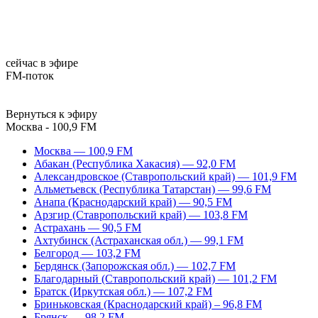
сейчас в эфире
FM-поток
Вернуться к эфиру
Москва - 100,9 FM
Москва — 100,9 FM
Абакан (Республика Хакасия) — 92,0 FM
Александровское (Ставропольский край) — 101,9 FM
Альметьевск (Республика Татарстан) — 99,6 FM
Анапа (Краснодарский край) — 90,5 FM
Арзгир (Ставропольский край) — 103,8 FM
Астрахань — 90,5 FM
Ахтубинск (Астраханская обл.) — 99,1 FM
Белгород — 103,2 FM
Бердянск (Запорожская обл.) — 102,7 FM
Благодарный (Ставропольский край) — 101,2 FM
Братск (Иркутская обл.) — 107,2 FM
Бриньковская (Краснодарский край) – 96,8 FM
Брянск — 98,2 FM