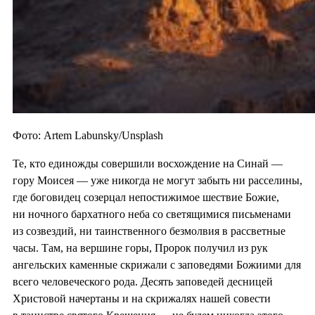
Фото: Artem Labunsky/Unsplash
Те, кто единожды совершили восхождение на Синай —
гору Моисея — уже никогда не могут забыть ни расселины,
где боговидец созерцал непостижимое шествие Божие,
ни ночного бархатного неба со светящимися письменами
из созвездий, ни таинственного безмолвия в рассветные
часы. Там, на вершине горы, Пророк получил из рук
ангельских каменные скрижали с заповедями Божиими для
всего человеческого рода. Десять заповедей десницей
Христовой начертаны и на скрижалях нашей совести