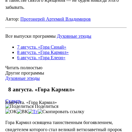
в таинстве святого Крещения — не будем никогда этого
забывать.
Автор:
Протоиерей Артемий Владимиров
Все выпуски программы
Духовные этюды
7 августа. «Гора Синай»
8 августа. «Гора Кармил»
6 августа. «Гора Елеон»
Читать полностью
Другие программы
Духовные этюды
8 августа. «Гора Кармил»
Скачать
8 августа. «Гора Кармил»
Поделиться
Гора Кармил освящена таинственным богоявлением,
свидетелем которого стал великий ветхозаветный пророк