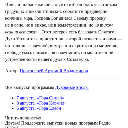
Илия, и поныне живой; тот, кто избран быть участником
грядущих апокалиптических событий в преддверии
кончины мiра. Господь Бог явился Своему пророку
не в огне, не в вихре, не в землетрясении, но
«в тихом
веянии ветерка»...
Этот ветерок есть благодать Святого
Духа Утешителя, присутствие которой познаётся и нами —
по тишине сердечной, внутренних кротости и смирению,
свободе ума от помыслов и мечтаний, по молитвенной
устремлённости нашего духа к Создателю.
Автор:
Протоиерей Артемий Владимиров
Все выпуски программы
Духовные этюды
7 августа. «Гора Синай»
8 августа. «Гора Кармил»
6 августа. «Гора Елеон»
Читать полностью
Друзья! Поддержите выпуски новых программ Радио