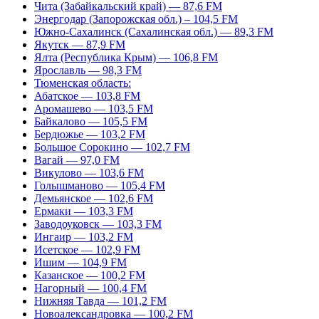
Чита (Забайкальский край) — 87,6 FM
Энергодар (Запорожская обл.) – 104,5 FM
Южно-Сахалинск (Сахалинская обл.) — 89,3 FM
Якутск — 87,9 FM
Ялта (Республика Крым) — 106,8 FM
Ярославль — 98,3 FM
Тюменская область:
Абатское — 103,8 FM
Аромашево — 103,5 FM
Байкалово — 105,5 FM
Бердюжье — 103,2 FM
Большое Сорокино — 102,7 FM
Вагай — 97,0 FM
Викулово — 103,6 FM
Голышманово — 105,4 FM
Демьянское — 102,6 FM
Ермаки — 103,3 FM
Заводоуковск — 103,3 FM
Ингаир — 103,2 FM
Исетское — 102,9 FM
Ишим — 104,9 FM
Казанское — 100,2 FM
Нагорный — 100,4 FM
Нижняя Тавда — 101,2 FM
Новоалександровка — 100,2 FM