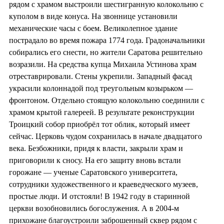
рядом с храмом выстроили шестигранную колокольню с
куполом в виде конуса. На звоннице установили
механические часы с боем. Великолепное здание
пострадало во время пожара 1774 года. Градоначальники
собирались его снести, но жители Саратова решительно
возразили. На средства купца Михаила Устинова храм
отреставрировали. Стены укрепили. Западный фасад
украсили колоннадой под треугольным козырьком —
фронтоном. Отдельно стоящую колокольню соединили с
храмом крытой галереей. В результате реконструкции
Троицкий собор приобрёл тот облик, который имеет
сейчас. Церковь чудом сохранилась в начале двадцатого
века. Безбожники, придя к власти, закрыли храм и
приговорили к сносу. На его защиту вновь встали
горожане — ученые Саратовского университета,
сотрудники художественного и краеведческого музеев,
простые люди. И отстояли! В 1942 году в старинной
церкви возобновились богослужения. А в 2004-м
прихожане благоустроили заброшенный сквер рядом с