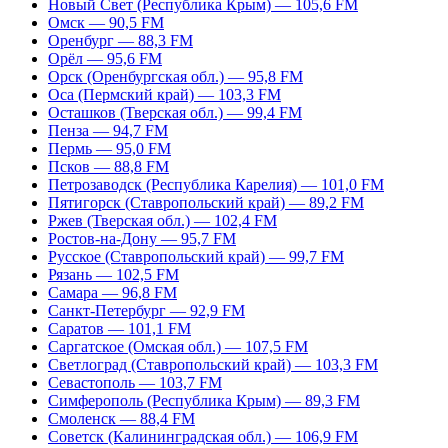
Новый Свет (Республика Крым) — 105,6 FM
Омск — 90,5 FM
Оренбург — 88,3 FM
Орёл — 95,6 FM
Орск (Оренбургская обл.) — 95,8 FM
Оса (Пермский край) — 103,3 FM
Осташков (Тверская обл.) — 99,4 FM
Пенза — 94,7 FM
Пермь — 95,0 FM
Псков — 88,8 FM
Петрозаводск (Республика Карелия) — 101,0 FM
Пятигорск (Ставропольский край) — 89,2 FM
Ржев (Тверская обл.) — 102,4 FM
Ростов-на-Дону — 95,7 FM
Русское (Ставропольский край) — 99,7 FM
Рязань — 102,5 FM
Самара — 96,8 FM
Санкт-Петербург — 92,9 FM
Саратов — 101,1 FM
Саргатское (Омская обл.) — 107,5 FM
Светлоград (Ставропольский край) — 103,3 FM
Севастополь — 103,7 FM
Симферополь (Республика Крым) — 89,3 FM
Смоленск — 88,4 FM
Советск (Калининградская обл.) — 106,9 FM