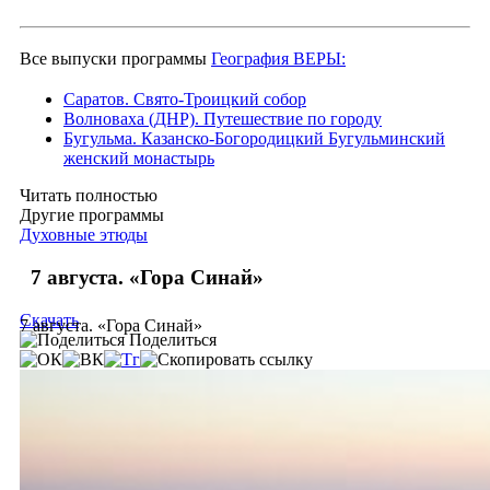
Все выпуски программы
География ВЕРЫ:
Саратов. Свято-Троицкий собор
Волноваха (ДНР). Путешествие по городу
Бугульма. Казанско-Богородицкий Бугульминский
женский монастырь
Читать полностью
Другие программы
Духовные этюды
7 августа. «Гора Синай»
Скачать
7 августа. «Гора Синай»
Поделиться