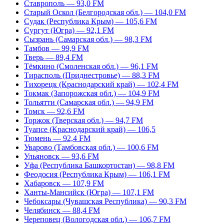
Ставрополь — 93,0 FM
Старый Оскол (Белгородская обл.) — 104,0 FM
Судак (Республика Крым) — 105,6 FM
Сургут (Югра) — 92,1 FM
Сызрань (Самарская обл.) — 98,3 FM
Тамбов — 99,9 FM
Тверь — 89,4 FM
Тёмкино (Смоленская обл.) — 96,1 FM
Тирасполь (Приднестровье) — 88,3 FM
Тихорецк (Краснодарский край) — 102,4 FM
Токмак (Запорожская обл.) — 104,9 FM
Тольятти (Самарская обл.) — 94,9 FM
Томск — 92,6 FM
Торжок (Тверская обл.) — 94,7 FM
Туапсе (Краснодарский край) — 106,5
Тюмень — 92,4 FM
Уварово (Тамбовская обл.) — 100,6 FM
Ульяновск — 93,6 FM
Уфа (Республика Башкортостан) — 98,8 FM
Феодосия (Республика Крым) — 106,1 FM
Хабаровск — 107,9 FM
Ханты-Мансийск (Югра) — 107,1 FM
Чебоксары (Чувашская Республика) — 90,3 FM
Челябинск — 88,4 FM
Череповец (Вологодская обл.) — 106,7 FM