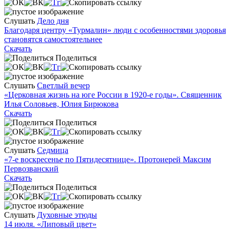
Слушать
Дело дня
Благодаря центру «Турмалин» люди с особенностями здоровья
становятся самостоятельнее
Скачать
Поделиться
Слушать
Светлый вечер
«Церковная жизнь на юге России в 1920-е годы». Священник
Илья Соловьев, Юлия Бирюкова
Скачать
Поделиться
Слушать
Седмица
«7-е воскресенье по Пятидесятнице». Протоиерей Максим
Первозванский
Скачать
Поделиться
Слушать
Духовные этюды
14 июля. «Липовый цвет»