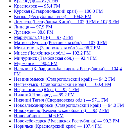
Краснодар — 87,9 FM
Красноярск — 95,4 FM
Курская (Ставропольский край) — 100,0 FM
Кызыл (Республика Тыва) — 104,8 FM
Лимасол (Республика Кипр) — 102,9 FM и 107,9 FM
Липецк — 97,9 FM
Луганск — 88,8 FM
Мариуполь (ДНР) — 97,2 FM
Матвеев Курган (Ростовская обл.) — 107,0 FM
Мелитополь (Запорожская обл.) — 96,7 FM
Миасс (Челябинская обл.) — 102,2 FM
Мичуринск (Тамбовская обл.) — 92,4 FM
Мурманск — 90,4 FM
Нальчик (Кабардино-Балкарская Республика) — 104,4
FM
Невинномысск (Ставропольский край) — 94,2 FM
Нефтекумск (Ставропольский край) — 100,4 FM
Нефтеюганск (Югра) — 92,1 FM
Нижний Новгород — 89,2 FM
Нижний Тагил (Свердловская обл.) — 97,1 FM
Новоалександровск (Ставропольский край) — 94,0 FM
Новокузнецк (Кемеровская область) — 94,2 FM
Новосибирск — 94,6 FM
Новочебоксарск (Чувашская Республика) — 90,3 FM
Норильск (Красноярский край) — 107,4 FM