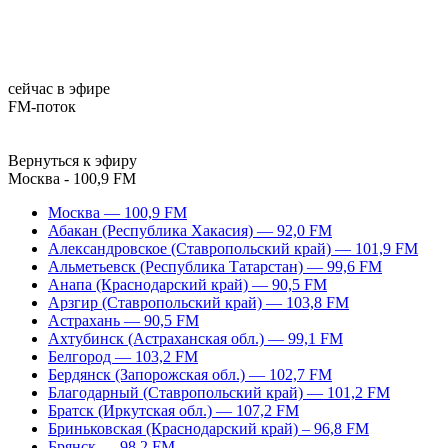
сейчас в эфире
FM-поток
Вернуться к эфиру
Москва - 100,9 FM
Москва — 100,9 FM
Абакан (Республика Хакасия) — 92,0 FM
Александровское (Ставропольский край) — 101,9 FM
Альметьевск (Республика Татарстан) — 99,6 FM
Анапа (Краснодарский край) — 90,5 FM
Арзгир (Ставропольский край) — 103,8 FM
Астрахань — 90,5 FM
Ахтубинск (Астраханская обл.) — 99,1 FM
Белгород — 103,2 FM
Бердянск (Запорожская обл.) — 102,7 FM
Благодарный (Ставропольский край) — 101,2 FM
Братск (Иркутская обл.) — 107,2 FM
Бриньковская (Краснодарский край) – 96,8 FM
Брянск — 98,2 FM