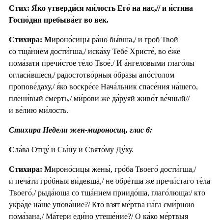
Стих: Я́ко утверди́ся ми́лость Его́ на нас,// и и́стина
Госпо́дня пребыва́ет во век.
Стихира: М
ироно́сицы ра́но бы́вша,/ и гроб Твой
со тща́нием дости́гша,/ иска́ху Тебе́ Христе́, во е́же
пома́зати пречи́стое те́ло Твое́./ И а́нгеловыми глаго́лы
огласи́вшеся,/ радостотво́рныя о́бразы апо́столом
пропове́даху,/ я́ко воскре́се Нача́льник спасе́ния на́шего,
плени́вый смерть,/ ми́рови же да́руяй живо́т ве́чный//
и ве́лию ми́лость.
Стихира Недели жен-мироносиц, глас 6:
С
ла́ва Отцу́ и Сы́ну и Свято́му Ду́ху.
Стихира: М
ироно́сицы жены́, гро́ба Твоего́ дости́гша,/
и печа́ти гро́бныя ви́девша,/ не обре́тша же пречи́стаго те́ла
Твоего́,/ рыда́юща со тща́нием приидо́ша, глаго́люща:/ кто
укра́де на́ше упова́ние?/ Кто взят ме́ртва на́га сми́рною
пома́зана,/ Ма́тери еди́но утеше́ние?/ О ка́ко ме́ртвыя