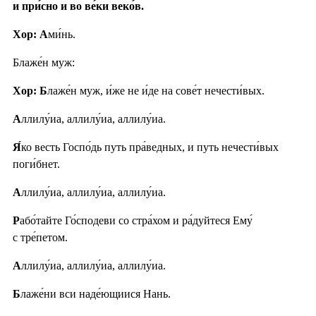
и при́сно и во ве́ки веко́в.
Хор: А
ми́нь.
Блаже́н муж:
Хор: Б
лаже́н муж, и́же не и́де на сове́т нечести́вых.
А
ллилу́иа, аллилу́иа, аллилу́иа.
Я́
ко весть Госпо́дь путь пра́ведных, и путь нечести́вых
поги́бнет.
А
ллилу́иа, аллилу́иа, аллилу́иа.
Р
або́тайте Го́сподеви со стра́хом и ра́дуйтеся Ему́
с тре́петом.
А
ллилу́иа, аллилу́иа, аллилу́иа.
Б
лаже́ни вси наде́ющиися Нань.