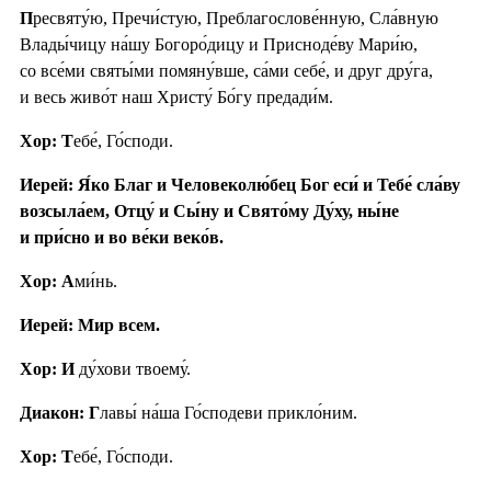
П
ресвяту́ю, Пречи́стую, Преблагослове́нную, Сла́вную
Влады́чицу на́шу Богоро́дицу и Присноде́ву Мари́ю,
со все́ми святы́ми помяну́вше, са́ми себе́, и друг дру́га,
и весь живо́т наш Христу́ Бо́гу предади́м.
Хор: Т
ебе́, Го́споди.
Иерей: Я́ко Благ и Человеколю́бец Бог еси́ и Тебе́ сла́ву
возсыла́ем, Отцу́ и Сы́ну и Свято́му Ду́ху, ны́не
и при́сно и во ве́ки веко́в.
Хор: А
ми́нь.
Иерей: Мир всем.
Хор: И
ду́хови твоему́.
Диакон: Г
лавы́ на́ша Го́сподеви прикло́ним.
Хор: Т
ебе́, Го́споди.