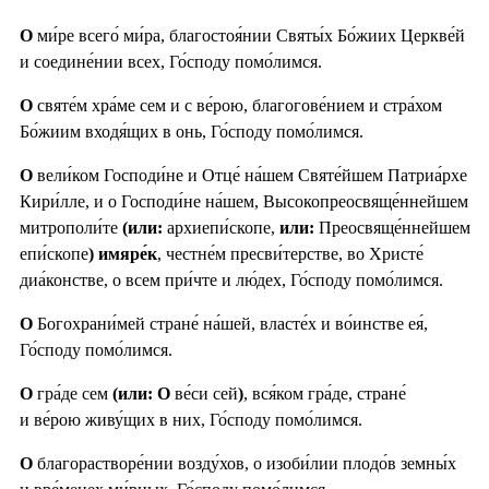
О
ми́ре всего́ ми́ра, благостоя́нии Святы́х Бо́жиих Церкве́й
и соедине́нии всех, Го́споду помо́лимся.
О
святе́м хра́ме сем и с ве́рою, благогове́нием и стра́хом
Бо́жиим входя́щих в онь, Го́споду помо́лимся.
О
вели́ком Господи́не и Отце́ на́шем Святе́йшем Патриа́рхе
Кири́лле, и о Господи́не на́шем, Высокопреосвяще́ннейшем
митрополи́те
(или:
архиепи́скопе,
или:
Преосвяще́ннейшем
епи́скопе
) имяре́к
, честне́м пресви́терстве, во Христе́
диа́констве, о всем при́чте и лю́дех, Го́споду помо́лимся.
О
Богохрани́мей стране́ на́шей, власте́х и во́инстве ея́,
Го́споду помо́лимся.
О
гра́де сем
(или: О
ве́си сей
)
, вся́ком гра́де, стране́
и ве́рою живу́щих в них, Го́споду помо́лимся.
О
благорастворе́нии возду́хов, о изоби́лии плодо́в земны́х