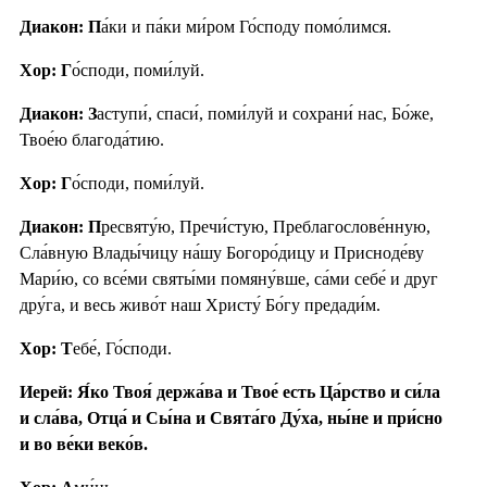
Диакон: П
а́ки и па́ки ми́ром Го́споду помо́лимся.
Хор: Г
о́споди, поми́луй.
Диакон: З
аступи́, спаси́, поми́луй и сохрани́ нас, Бо́же,
Твое́ю благода́тию.
Хор: Г
о́споди, поми́луй.
Диакон: П
ресвяту́ю, Пречи́стую, Преблагослове́нную,
Сла́вную Влады́чицу на́шу Богоро́дицу и Присноде́ву
Мари́ю, со все́ми святы́ми помяну́вше, са́ми себе́ и друг
дру́га, и весь живо́т наш Христу́ Бо́гу предади́м.
Хор: Т
ебе́, Го́споди.
Иерей: Я́ко Твоя́ держа́ва и Твое́ есть Ца́рство и си́ла
и сла́ва, Отца́ и Сы́на и Свята́го Ду́ха, ны́не и при́сно
и во ве́ки веко́в.