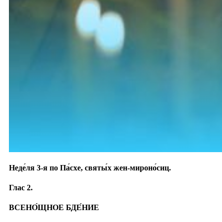
Неде́ля 3-я по Па́схе, святы́х жен-мироно́сиц.
Глас 2.
ВСЕНО́ЩНОЕ БДЕ́НИЕ