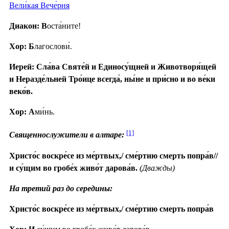
Вели́кая Вече́рня
Диакон: В
оста́ните!
Хор: Б
лагослови́.
Иерей: Сла́ва Святе́й и Единосу́щней и Животворя́щей
и Неразде́льней Тро́ице всегда́, ны́не и при́сно и во ве́ки
веко́в.
Хор: А
ми́нь.
[1]
Священнослужители в алтаре:
Христо́с воскре́се из ме́ртвых,/ сме́ртию смерть попра́в//
и су́щим во гробе́х живо́т дарова́в.
(Дважды)
На третий раз до середины:
Христо́с воскре́се из ме́ртвых,/ сме́ртию смерть попра́в