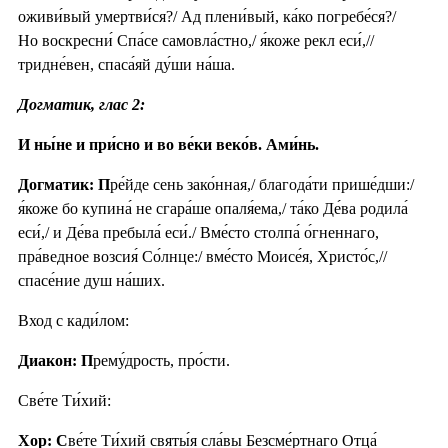
оживи́вый умертви́ся?/ Ад плени́вый, ка́ко погребе́ся?/
Но воскресни́ Спа́се самовла́стно,/ я́коже рекл еси́,//
тридне́вен, спаса́яй ду́ши на́ша.
Догматик, глас 2:
И ны́не и при́сно и во ве́ки веко́в. Ами́нь.
Догматик: П
ре́йде сень зако́нная,/ благода́ти прише́дши:/
я́коже бо купина́ не сгара́ше опаля́ема,/ та́ко Де́ва родила́
еси́,/ и Де́ва пребыла́ еси́./ Вме́сто столпа́ о́гненнаго,
пра́ведное возсия́ Со́лнце:/ вме́сто Моисе́я, Христо́с,//
спасе́ние душ на́ших.
Вход с кади́лом:
Диакон: П
рему́дрость, про́сти.
Све́те Ти́хий:
Хор: С
ве́те Ти́хий святы́я сла́вы Безсме́ртнаго Отца́