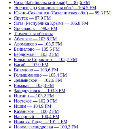
Чита (Забайкальский край) — 87,6 FM
Энергодар (Запорожская обл.) – 104,5 FM
Южно-Сахалинск (Сахалинская обл.) — 89,3 FM
Якутск — 87,9 FM
Ялта (Республика Крым) — 106,8 FM
Ярославль — 98,3 FM
Тюменская область:
Абатское — 103,8 FM
Аромашево — 103,5 FM
Байкалово — 105,5 FM
Бердюжье — 103,2 FM
Большое Сорокино — 102,7 FM
Вагай — 97,0 FM
Викулово — 103,6 FM
Голышманово — 105,4 FM
Демьянское — 102,6 FM
Ермаки — 103,3 FM
Заводоуковск — 103,3 FM
Ингаир — 103,2 FM
Исетское — 102,9 FM
Ишим — 104,9 FM
Казанское — 100,2 FM
Нагорный — 100,4 FM
Нижняя Тавда — 101,2 FM
Новоалександровка — 100,2 FM