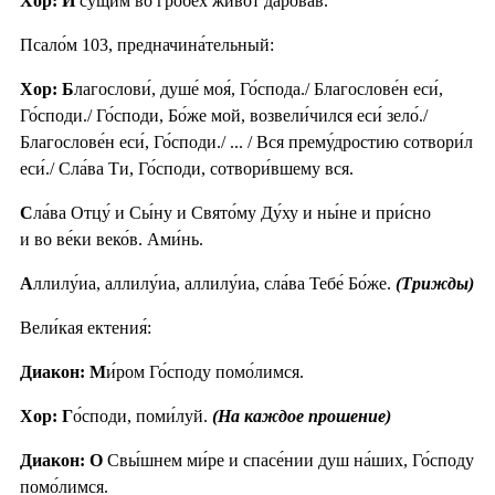
Хор: И
су́щим во гробе́х живо́т дарова́в.
Псало́м 103, предначина́тельный:
Хор: Б
лагослови́, душе́ моя́, Го́спода./ Благослове́н еси́,
Го́споди./ Го́споди, Бо́же мой, возвели́чился еси́ зело́./
Благослове́н еси́, Го́споди./ ... / Вся прему́дростию сотвори́л
еси́./ Сла́ва Ти, Го́споди, сотвори́вшему вся.
С
ла́ва Отцу́ и Сы́ну и Свято́му Ду́ху и ны́не и при́сно
и во ве́ки веко́в. Ами́нь.
А
ллилу́иа, аллилу́иа, аллилу́иа, сла́ва Тебе́ Бо́же.
(Трижды)
Вели́кая ектения́:
Диакон: М
и́ром Го́споду помо́лимся.
Хор: Г
о́споди, поми́луй.
(На каждое прошение)
Диакон: О
Свы́шнем ми́ре и спасе́нии душ на́ших, Го́споду
помо́лимся.