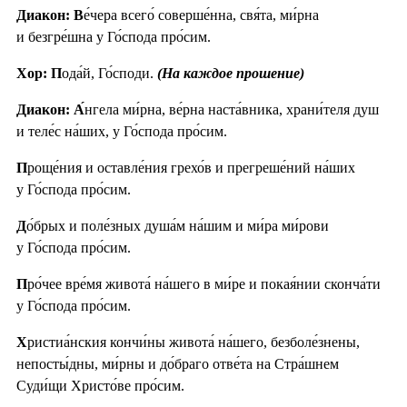
Диакон: В
е́чера всего́ соверше́нна, свя́та, ми́рна
и безгре́шна у Го́спода про́сим.
Хор: П
ода́й, Го́споди.
(На каждое прошение)
Диакон: А́
нгела ми́рна, ве́рна наста́вника, храни́теля душ
и теле́с на́ших, у Го́спода про́сим.
П
роще́ния и оставле́ния грехо́в и прегреше́ний на́ших
у Го́спода про́сим.
Д
о́брых и поле́зных душа́м на́шим и ми́ра ми́рови
у Го́спода про́сим.
П
ро́чее вре́мя живота́ на́шего в ми́ре и покая́нии сконча́ти
у Го́спода про́сим.
Х
ристиа́нския кончи́ны живота́ на́шего, безболе́знены,
непосты́дны, ми́рны и до́браго отве́та на Стра́шнем
Суди́щи Христо́ве про́сим.