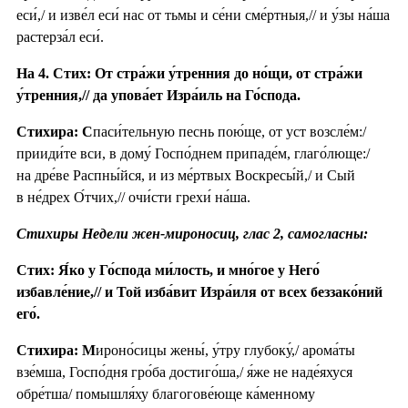
еси́,/ и изве́л еси́ нас от тьмы и се́ни сме́ртныя,// и у́зы на́ша
растерза́л еси́.
На 4. Стих: От стра́жи у́тренния до но́щи, от стра́жи
у́тренния,// да упова́ет Изра́иль на Го́спода.
Стихира: С
паси́тельную песнь пою́ще, от уст возсле́м:/
прииди́те вси, в дому́ Госпо́днем припаде́м, глаго́люще:/
на дре́ве Распны́йся, и из ме́ртвых Воскресы́й,/ и Сый
в не́дрех О́тчих,// очи́сти грехи́ на́ша.
Стихиры Недели жен-мироносиц, глас 2, самогласны:
Стих: Я́ко у Го́спода ми́лость, и мно́гое у Него́
избавле́ние,// и Той изба́вит Изра́иля от всех беззако́ний
его́.
Стихира: М
ироно́сицы жены́, у́тру глубоку́,/ арома́ты
взе́мша, Госпо́дня гро́ба достиго́ша,/ я́же не наде́яхуся
обре́тша/ помышля́ху благогове́юще ка́менному