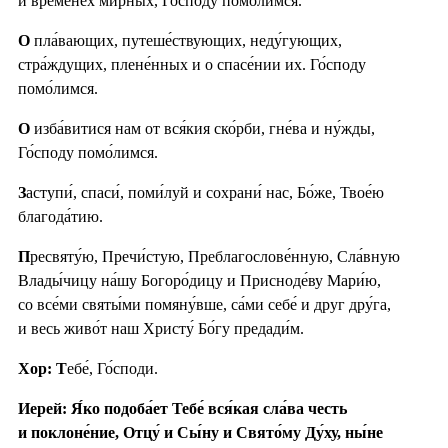
и вре́менех ми́рных, Го́споду помо́лимся.
О
пла́вающих, путеше́ствующих, неду́гующих,
стра́ждущих, плене́нных и о спасе́нии их. Го́споду
помо́лимся.
О
изба́витися нам от вся́кия ско́рби, гне́ва и ну́жды,
Го́споду помо́лимся.
З
аступи́, спаси́, поми́луй и сохрани́ нас, Бо́же, Твое́ю
благода́тию.
П
ресвяту́ю, Пречи́стую, Преблагослове́нную, Сла́вную
Влады́чицу на́шу Богоро́дицу и Присноде́ву Мари́ю,
со все́ми святы́ми помяну́вше, са́ми себе́ и друг дру́га,
и весь живо́т наш Христу́ Бо́гу предади́м.
Хор: Т
ебе́, Го́споди.
Иерей: Я́ко подоба́ет Тебе́ вся́кая сла́ва честь
и поклоне́ние, Отцу́ и Сы́ну и Свято́му Ду́ху, ны́не