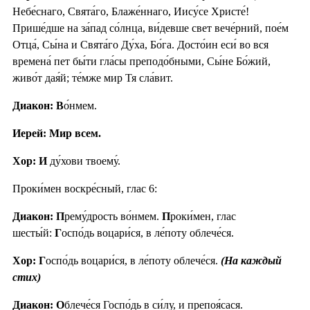
Небе́снаго, Свята́го, Блаже́ннаго, Иису́се Христе́!
Прише́дше на за́пад со́лнца, ви́девше свет вече́рний, пое́м
Отца́, Сы́на и Свята́го Ду́ха, Бо́га. Досто́ин еси́ во вся
времена́ пет бы́ти гла́сы преподо́бными, Сы́не Бо́жий,
живо́т дая́й; те́мже мир Тя сла́вит.
Диакон: В
о́нмем.
Иерей: Мир всем.
Хор: И
ду́хови твоему́.
Проки́мен воскре́сный, глас 6:
Диакон: П
рему́дрость во́нмем.
П
роки́мен, глас
шесты́й:
Г
оспо́дь воцари́ся, в ле́поту облече́ся.
Хор: Г
оспо́дь воцари́ся, в ле́поту облече́ся.
(На каждый
стих)
Диакон: О
блече́ся Госпо́дь в си́лу, и препоя́сася.