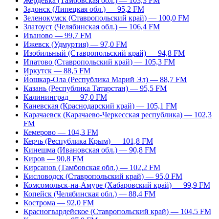
Жердевка (Тамбовская обл.) — 103,3 FM
Задонск (Липецкая обл.) — 95,2 FM
Зеленокумск (Ставропольский край) — 100,0 FM
Златоуст (Челябинская обл.) — 106,4 FM
Иваново — 99,7 FM
Ижевск (Удмуртия) — 97,0 FM
Изобильный (Ставропольский край) — 94,8 FM
Ипатово (Ставропольский край) — 105,3 FM
Иркутск — 88,5 FM
Йошкар-Ола (Республика Марий Эл) — 88,7 FM
Казань (Республика Татарстан) — 95,5 FM
Калининград — 97,0 FM
Каневская (Краснодарский край) — 105,1 FM
Карачаевск (Карачаево-Черкесская республика) — 102,3
FM
Кемерово — 104,3 FM
Керчь (Республика Крым) — 101,8 FM
Кинешма (Ивановская обл.) — 90,8 FM
Киров — 90,8 FM
Кирсанов (Тамбовская обл.) — 102,2 FM
Кисловодск (Ставропольский край) — 95,0 FM
Комсомольск-на-Амуре (Хабаровский край) — 99,9 FM
Копейск (Челябинская обл.) — 88,4 FM
Кострома — 92,0 FM
Красногвардейское (Ставропольский край) — 104,5 FM