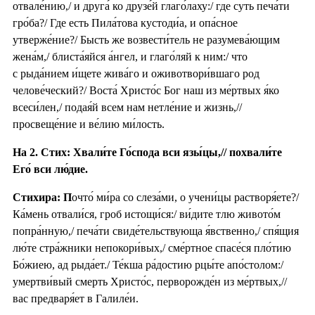
отвале́нию,/ и друга́ ко друзе́й глаго́лаху:/ где суть печа́ти
гро́ба?/ Где есть Пила́това кустоди́а, и опа́сное
утверже́ние?/ Бысть же возвести́тель не разумева́ющим
жена́м,/ блиста́яйся а́нгел, и глаго́ляй к ним:/ что
с рыда́нием и́щете жива́го и оживотвори́вшаго род
челове́ческий?/ Воста́ Христо́с Бог наш из ме́ртвых я́ко
всеси́лен,/ подая́й всем нам нетле́ние и жизнь,//
просвеще́ние и ве́лию ми́лость.
На 2. Стих: Хвали́те Го́спода вси язы́цы,// похвали́те
Его́ вси лю́дие.
Стихира: П
очто́ ми́ра со слеза́ми, о учени́цы растворя́ете?/
Ка́мень отвали́ся, гроб истощи́ся:/ ви́дите тлю живото́м
попра́нную,/ печа́ти свиде́тельствующа я́вственно,/ спя́щия
лю́те стра́жники непокори́вых,/ сме́ртное спасе́ся пло́тию
Бо́жиею, ад рыда́ет./ Те́кша ра́достию рцы́те апо́столом:/
умертви́вый смерть Христо́с, перворожде́н из ме́ртвых,//
вас предваря́ет в Галиле́и.