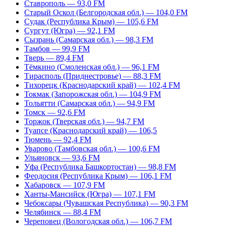
Ставрополь — 93,0 FM
Старый Оскол (Белгородская обл.) — 104,0 FM
Судак (Республика Крым) — 105,6 FM
Сургут (Югра) — 92,1 FM
Сызрань (Самарская обл.) — 98,3 FM
Тамбов — 99,9 FM
Тверь — 89,4 FM
Тёмкино (Смоленская обл.) — 96,1 FM
Тирасполь (Приднестровье) — 88,3 FM
Тихорецк (Краснодарский край) — 102,4 FM
Токмак (Запорожская обл.) — 104,9 FM
Тольятти (Самарская обл.) — 94,9 FM
Томск — 92,6 FM
Торжок (Тверская обл.) — 94,7 FM
Туапсе (Краснодарский край) — 106,5
Тюмень — 92,4 FM
Уварово (Тамбовская обл.) — 100,6 FM
Ульяновск — 93,6 FM
Уфа (Республика Башкортостан) — 98,8 FM
Феодосия (Республика Крым) — 106,1 FM
Хабаровск — 107,9 FM
Ханты-Мансийск (Югра) — 107,1 FM
Чебоксары (Чувашская Республика) — 90,3 FM
Челябинск — 88,4 FM
Череповец (Вологодская обл.) — 106,7 FM