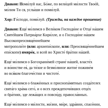
Диакон: П
оми́луй нас, Бо́же, по вели́цей ми́лости Твое́й,
мо́лим Ти ся, услы́ши и поми́луй.
Хор: Г
о́споди, поми́луй.
(Трижды, на каждое прошение)
Диакон: Е
ще́ мо́лимся о Вели́ком Господи́не и Отце́ на́шем
Святе́йшем Патриа́рхе Кири́лле, и о Господи́не на́шем
Высокопреосвяще́ннейшем
митрополи́те
(или:
архиепи́скопе,
или:
Преосвяще́ннейшем
епи́скопе
) имяре́к
, и всей во Христе́ бра́тии на́шей.
Е
ще́ мо́лимся о Богохрани́мей стране́ на́шей, власте́х
и во́инстве ея́, да ти́хое и безмо́лвное житие́ поживе́м
во вся́ком благоче́стии и чистоте́.
Е
ще́ мо́лимся о блаже́нных и приснопа́мятных созда́телех
свята́го хра́ма сего́, и о всех преждепочи́вших отце́х
и бра́тиях, зде лежа́щих и повсю́ду, правосла́вных.
Е
ще́ мо́лимся о ми́лости, жи́зни, ми́ре, здра́вии, спасе́нии,