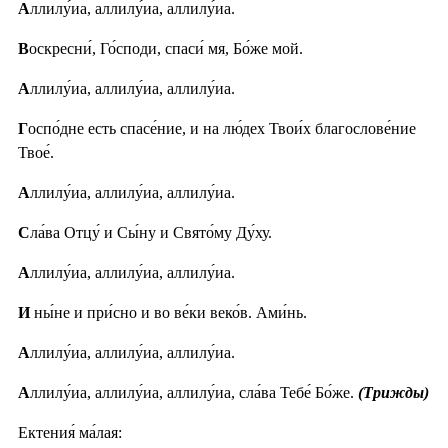
А
ллилу́иа, аллилу́иа, аллилу́иа.
В
оскресни́, Го́споди, спаси́ мя, Бо́же мой.
А
ллилу́иа, аллилу́иа, аллилу́иа.
Г
оспо́дне есть спасе́ние, и на лю́дех Твои́х благослове́ние
Твое́.
А
ллилу́иа, аллилу́иа, аллилу́иа.
С
ла́ва Отцу́ и Сы́ну и Свято́му Ду́ху.
А
ллилу́иа, аллилу́иа, аллилу́иа.
И
ны́не и при́сно и во ве́ки веко́в. Ами́нь.
А
ллилу́иа, аллилу́иа, аллилу́иа.
А
ллилу́иа, аллилу́иа, аллилу́иа, сла́ва Тебе́ Бо́же.
(Трижды)
Ектения́ ма́лая: