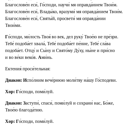
Благослове́н еси́, Го́споди, научи́ мя оправда́нием Твои́м.
Благослове́н еси́, Влады́ко, вразуми́ мя оправда́нием Твои́м.
Благослове́н еси́, Святы́й, просвети́ мя оправда́нии
Твои́ми.
Г
о́споди, ми́лость Твоя́ во век, дел руку́ Твое́ю не пре́зри.
Тебе́ подоба́ет хвала́, Тебе́ подоба́ет пе́ние, Тебе́ сла́ва
подоба́ет. Отцу́ и Сы́ну и Свято́му Ду́ху, ны́не и при́сно
и во ве́ки веко́в.
А
ми́нь.
Ектения́ проси́тельная:
Диакон: И
спо́лним вече́рнюю моли́тву на́шу Го́сподеви.
Хор: Г
о́споди, поми́луй.
Диакон: З
аступи́, спаси́, поми́луй и сохрани́ нас, Бо́же,
Твое́ю благода́тию.
Хор: Г
о́споди, поми́луй.