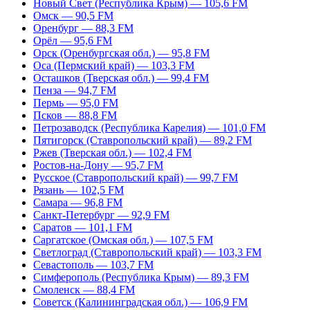
Новый Свет (Республика Крым) — 105,6 FM
Омск — 90,5 FM
Оренбург — 88,3 FM
Орёл — 95,6 FM
Орск (Оренбургская обл.) — 95,8 FM
Оса (Пермский край) — 103,3 FM
Осташков (Тверская обл.) — 99,4 FM
Пенза — 94,7 FM
Пермь — 95,0 FM
Псков — 88,8 FM
Петрозаводск (Республика Карелия) — 101,0 FM
Пятигорск (Ставропольский край) — 89,2 FM
Ржев (Тверская обл.) — 102,4 FM
Ростов-на-Дону — 95,7 FM
Русское (Ставропольский край) — 99,7 FM
Рязань — 102,5 FM
Самара — 96,8 FM
Санкт-Петербург — 92,9 FM
Саратов — 101,1 FM
Саргатское (Омская обл.) — 107,5 FM
Светлоград (Ставропольский край) — 103,3 FM
Севастополь — 103,7 FM
Симферополь (Республика Крым) — 89,3 FM
Смоленск — 88,4 FM
Советск (Калининградская обл.) — 106,9 FM