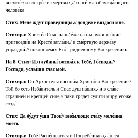
восхоте́:/ и воскре́с из ме́ртвых,// спасе́ мя заблужда́ющаго
челове́ка.
Стих: Мене́ ждут пра́ведницы,// до́ндеже возда́си мне.
Стихира: Х
ристо́с Спас наш,/ е́же на ны рукописа́ние
пригвозди́в на Кресте́ загла́ди,/ и сме́ртную держа́ву
упраздни́:// поклоня́емся Его́ Тридне́вному Воскресе́нию.
На 8. Стих: Из глубины́ воззва́х к Тебе́, Го́споди,//
Го́споди, услы́ши глас мой.
Стихира: С
о Арха́нгелы воспои́м Христо́во Воскресе́ние:/
Той бо есть Изба́витель и Спас душ на́ших,/ и в сла́ве
стра́шней и кре́пцей си́ле,// па́ки гряде́т суди́ти ми́ру, его́же
созда́.
Стих: Да бу́дут у́ши Твои́// вне́млюще гла́су моле́ния
моего́.
Стихира: Т
ебе́ Распе́ншагося и Погребе́ннаго,/ а́нгел