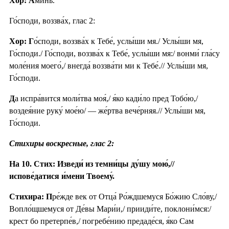
Хор: А
ми́нь.
Го́споди, воззва́х, глас 2:
Хор: Г
о́споди, воззва́х к Тебе́, услы́ши мя./ Услы́ши мя,
Го́споди./ Го́споди, воззва́х к Тебе́, услы́ши мя:/ вонми́ гла́су
моле́ния моего́,/ внегда́ воззва́ти ми к Тебе́.// Услы́ши мя,
Го́споди.
Д
а испра́вится моли́тва моя́,/ я́ко кади́ло пред Тобо́ю,/
воздея́ние руку́ мое́ю/ — же́ртва вече́рняя.// Услы́ши мя,
Го́споди.
Стихиры воскресные, глас 2:
На 10. Стих: Изведи́ из темни́цы ду́шу мою́,//
испове́датися и́мени Твоему́.
Стихира: П
ре́жде век от Отца́ Ро́ждшемуся Бо́жию Сло́ву,/
Вопло́щшемуся от Де́вы Мари́и,/ прииди́те, поклони́мся:/
крест бо претерпе́в,/ погребе́нию предаде́ся, я́ко Сам