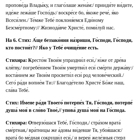
пропове́да Влады́ку, и глаго́лаше жена́м:/ прииди́те ви́дите,
иде́же лежа́ше Госпо́дь:/ воскре́се бо, я́коже рече́, я́ко
Всеси́лен./ Те́мже Тебе́ поклоня́емся Еди́ному
Безсме́ртному:// Жизнода́вче Христе́, поми́луй нас.
На 6. Стих: А́ще беззако́ния на́зриши, Го́споди, Го́споди,
кто постои́т?// Я́ко у Тебе́ очище́ние есть.
Стихира: К
ресто́м Твои́м упраздни́л еси́,/ ю́же от дре́ва
кля́тву,/ погребе́нием Твои́м умертви́л еси́ сме́рти держа́ву:/
воста́нием же Твои́м просвети́л еси́ род челове́ческий./
Сего́ ра́ди вопие́м Ти:// Благоде́телю Христе́ Бо́же наш,
сла́ва Тебе́.
Стих: И́мене ра́ди Твоего́ потерпе́х Тя, Го́споди, потерпе́
душа́ моя́ в сло́во Твое́,// упова́ душа́ моя́ на Го́спода.
Стихира: О
тверзо́шася Тебе́, Го́споди,/ стра́хом врата́
сме́ртная,/ вра́тницы же а́довы ви́девше Тя, убоя́шася:/
врата́ бо ме́дная сокруши́л еси́,/ и вереи́ желе́зныя стерл