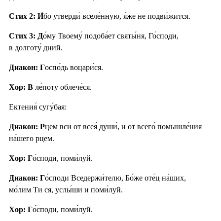
Стих 2: И́
бо утверди́ вселе́нную, я́же не подви́жится.
Стих 3: Д
о́му Твоему́ подоба́ет святы́ня, Го́споди,
в долготу́ дний.
Диакон: Г
оспо́дь воцари́ся.
Хор: В
ле́поту облече́ся.
Ектения́ сугу́бая:
Диакон: Р
цем вси от всея́ души́, и от всего́ помышле́ния
на́шего рцем.
Хор: Г
о́споди, поми́луй.
Диакон: Г
о́споди Вседержи́телю, Бо́же оте́ц на́ших,
мо́лим Ти ся, услы́ши и поми́луй.
Хор: Г
о́споди, поми́луй.