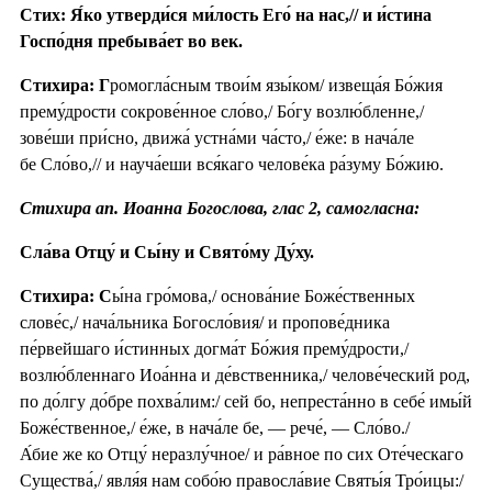
Стих: Я́ко утверди́ся ми́лость Его́ на нас,// и и́стина
Госпо́дня пребыва́ет во век.
Стихира: Г
ромогла́сным твои́м язы́ком/ извеща́я Бо́жия
прему́дрости сокрове́нное сло́во,/ Бо́гу возлю́бленне,/
зове́ши при́сно, движа́ устна́ми ча́сто,/ е́же: в нача́ле
бе Сло́во,// и науча́еши вся́каго челове́ка ра́зуму Бо́жию.
Стихира ап. Иоанна Богослова, глас 2, самогласна:
Сла́ва Отцу́ и Сы́ну и Свято́му Ду́ху.
Стихира: С
ы́на гро́мова,/ основа́ние Боже́ственных
слове́с,/ нача́льника Богосло́вия/ и пропове́дника
пе́рвейшаго и́стинных догма́т Бо́жия прему́дрости,/
возлю́бленнаго Иоа́нна и де́вственника,/ челове́ческий род,
по до́лгу до́бре похва́лим:/ сей бо, непреста́нно в себе́ имы́й
Боже́ственное,/ е́же, в нача́ле бе, — рече́, — Сло́во./
А́бие же ко Отцу́ неразлу́чное/ и ра́вное по сих Оте́ческаго
Существа́,/ явля́я нам собо́ю правосла́вие Святы́я Тро́ицы:/