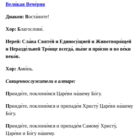
Вели́кая Вече́рня
Диакон: В
оста́ните!
Хор: Б
лагослови́.
Иерей: Сла́ва Святе́й и Единосу́щней и Животворя́щей
и Неразде́льней Тро́ице всегда́, ны́не и при́сно и во ве́ки
веко́в.
Хор: А
ми́нь.
Священнослужители в алтаре:
П
рииди́те, поклони́мся Царе́ви на́шему Бо́гу.
П
рииди́те, поклони́мся и припаде́м Христу́ Царе́ви на́шему
Бо́гу.
П
рииди́те, поклони́мся и припаде́м Самому́ Христу́,
Царе́ви и Бо́гу на́шему.