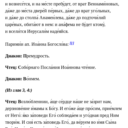
и вознесе́тся, и на ме́сте пребу́дет, от врат Вениами́новых,
да́же до ме́ста двере́й пе́рвых, да́же до врат уго́льных,
и да́же до столпа́ Анамеи́лева, да́же до подточи́лий
царе́вых, обита́ют в нем: и ана́фема не бу́дет ктому́,
и всели́тся Иерусали́м наде́яйся.
[1]
Парими́и ап. Иоа́нна Богосло́ва:
Диакон: П
ремудрость.
Чтец: С
обо́рнаго Посла́ния Иоа́ннова чте́ние.
Диакон: В
о́нмем.
(Из глав 3, 4:)
Чтец: В
озлю́бленнии, а́ще се́рдце на́ше не за́зрит нам,
дерзнове́ние и́мамы к Бо́гу. И его́же а́ще про́сим, прие́млем
от Него́: я́ко за́поведи Его́ соблюда́ем и уго́дная пред Ним
твори́м. И сия́ есть за́поведь Его́, да ве́руем во и́мя Сы́на