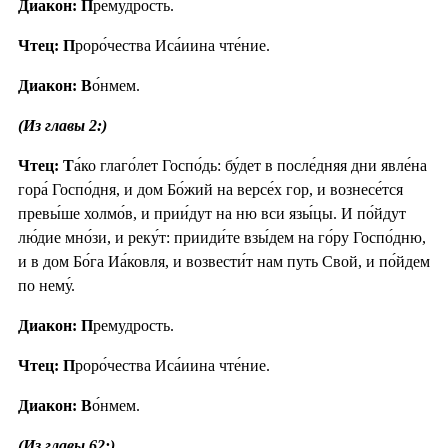
Диакон: П
ремудрость.
Чтец: П
роро́чества Иса́иина чте́ние.
Диакон: В
о́нмем.
(Из главы 2:)
Чтец: Т
а́ко глаго́лет Госпо́дь: бу́дет в после́дняя дни явле́на
гора́ Госпо́дня, и дом Бо́жий на версе́х гор, и вознесе́тся
превы́ше холмо́в, и прии́дут на ню вси язы́цы. И по́йдут
лю́дие мно́зи, и реку́т: прииди́те взы́дем на го́ру Госпо́дню,
и в дом Бо́га Иа́ковля, и возвести́т нам путь Свой, и по́йдем
по нему́.
Диакон: П
ремудрость.
Чтец: П
роро́чества Иса́иина чте́ние.
Диакон: В
о́нмем.
(Из главы 62:)