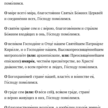
помо́лимся.
О
ми́ре всего́ ми́ра, благостоя́нии Святы́х Бо́жиих Церкве́й
и соедине́нии всех, Го́споду помо́лимся.
О
святе́м хра́ме сем и с ве́рою, благогове́нием и стра́хом
Бо́жиим входя́щих в онь, Го́споду помо́лимся.
О
вели́ком Господи́не и Отце́ на́шем Святе́йшем Патриа́рхе
Кири́лле, и о Господи́не на́шем, Высокопреосвяще́ннейшем
митрополи́те
(или:
архиепи́скопе,
или:
Преосвяще́ннейшем
епи́скопе
) имяре́к
, честне́м пресви́терстве, во Христе́
диа́констве, о всем при́чте и лю́дех, Го́споду помо́лимся.
О
Богохрани́мей стране́ на́шей, власте́х и во́инстве ея́,
Го́споду помо́лимся.
О
гра́де сем
(или: О
ве́си сей
)
, вся́ком гра́де, стране́
и ве́рою живу́щих в них, Го́споду помо́лимся.
О
благорастворе́нии возду́хов, о изоби́лии плодо́в земны́х