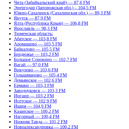
Чита (Забайкальский край) — 87,6 FM
Энергодар (Запорожская обл.) – 104,5 FM
Южно-Сахалинск (Сахалинская обл.) — 89,3 FM
Якутск — 87,9 FM
Ялта (Республика Крым) — 106,8 FM
Ярославль — 98,3 FM
Тюменская область:
Абатское — 103,8 FM
Аромашево — 103,5 FM
Байкалово — 105,5 FM
Бердюжье — 103,2 FM
Большое Сорокино — 102,7 FM
Вагай — 97,0 FM
Викулово — 103,6 FM
Голышманово — 105,4 FM
Демьянское — 102,6 FM
Ермаки — 103,3 FM
Заводоуковск — 103,3 FM
Ингаир — 103,2 FM
Исетское — 102,9 FM
Ишим — 104,9 FM
Казанское — 100,2 FM
Нагорный — 100,4 FM
Нижняя Тавда — 101,2 FM
Новоалександровка — 100,2 FM