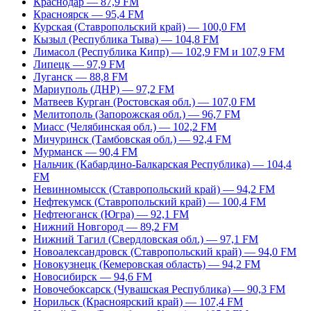
Краснодар — 87,9 FM
Красноярск — 95,4 FM
Курская (Ставропольский край) — 100,0 FM
Кызыл (Республика Тыва) — 104,8 FM
Лимасол (Республика Кипр) — 102,9 FM и 107,9 FM
Липецк — 97,9 FM
Луганск — 88,8 FM
Мариуполь (ДНР) — 97,2 FM
Матвеев Курган (Ростовская обл.) — 107,0 FM
Мелитополь (Запорожская обл.) — 96,7 FM
Миасс (Челябинская обл.) — 102,2 FM
Мичуринск (Тамбовская обл.) — 92,4 FM
Мурманск — 90,4 FM
Нальчик (Кабардино-Балкарская Республика) — 104,4
FM
Невинномысск (Ставропольский край) — 94,2 FM
Нефтекумск (Ставропольский край) — 100,4 FM
Нефтеюганск (Югра) — 92,1 FM
Нижний Новгород — 89,2 FM
Нижний Тагил (Свердловская обл.) — 97,1 FM
Новоалександровск (Ставропольский край) — 94,0 FM
Новокузнецк (Кемеровская область) — 94,2 FM
Новосибирск — 94,6 FM
Новочебоксарск (Чувашская Республика) — 90,3 FM
Норильск (Красноярский край) — 107,4 FM