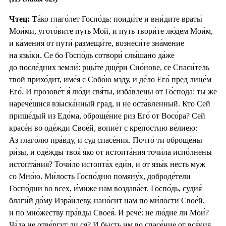
Чтец: Т
а́ко глаго́лет Госпо́дь: поиди́те и вни́дите враты́
Мои́ми, угото́вите путь Мой, и путь твори́те лю́дем Мои́м,
и ка́мения от пути́ размещи́те, вознеси́те зна́мение
на язы́ки. Се бо Госпо́дь сотвори́ слы́шано да́же
до после́дних земли́: рцы́те дще́ри Сио́нове, се Спаси́тель
твой прихо́дит, име́я с Собо́ю мзду, и де́ло Его́ пред лице́м
Его́. И прозове́т я́ лю́ди свя́ты, изба́влены от Го́спода: ты же
нарече́шися взыска́нный град, и не оста́вленный. Кто Сей
прише́дый из Едо́ма, оброще́ние риз Его́ от Восо́ра? Сей
красе́н во оде́жди Свое́й, вопие́т с кре́постию ве́лиею:
Аз глаго́лю пра́вду, и суд спасе́ния. Почто́ ти оброще́ны
ри́зы, и оде́жды твоя́ я́ко от истопта́ния точи́ла испо́лнены
истопта́ния? Точи́ло истопта́х еди́н, и от язы́к несть муж
со Мно́ю. Ми́лость Госпо́дню помяну́х, доброде́тели
Госпо́дни во всех, и́миже нам воздава́ет. Госпо́дь, судия́
благи́й до́му Изра́илеву, нано́сит нам по ми́лости Свое́й,
и по мно́жеству пра́вды Своея́. И рече́: не лю́дие ли Мои́?
Ча́да не отве́ргут ли ся? И бысть им во спасе́ние от вся́кия