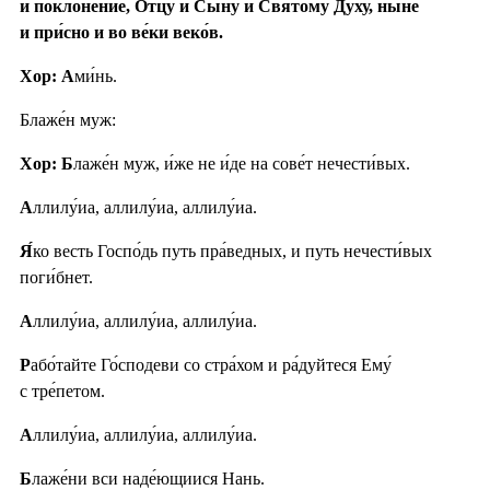
и поклоне́ние, Отцу́ и Сы́ну и Свято́му Ду́ху, ны́не
и при́сно и во ве́ки веко́в.
Хор: А
ми́нь.
Блаже́н муж:
Хор: Б
лаже́н муж, и́же не и́де на сове́т нечести́вых.
А
ллилу́иа, аллилу́иа, аллилу́иа.
Я́
ко весть Госпо́дь путь пра́ведных, и путь нечести́вых
поги́бнет.
А
ллилу́иа, аллилу́иа, аллилу́иа.
Р
або́тайте Го́сподеви со стра́хом и ра́дуйтеся Ему́
с тре́петом.
А
ллилу́иа, аллилу́иа, аллилу́иа.
Б
лаже́ни вси наде́ющиися Нань.