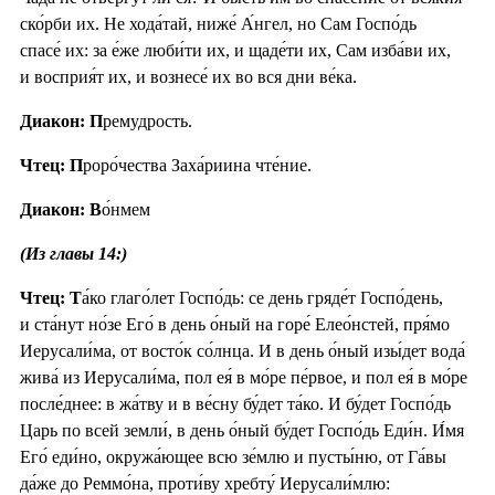
ско́рби их. Не хода́тай, ниже́ А́нгел, но Сам Госпо́дь
спасе́ их: за е́же люби́ти их, и щаде́ти их, Сам изба́ви их,
и восприя́т их, и вознесе́ их во вся дни ве́ка.
Диакон: П
ремудрость.
Чтец: П
роро́чества Заха́риина чте́ние.
Диакон: В
о́нмем
(Из главы 14:)
Чтец: Т
а́ко глаго́лет Госпо́дь: се день гряде́т Госпо́день,
и ста́нут но́зе Его́ в день о́ный на горе́ Елео́нстей, пря́мо
Иерусали́ма, от восто́к со́лнца. И в день о́ный изы́дет вода́
жива́ из Иерусали́ма, пол ея́ в мо́ре пе́рвое, и пол ея́ в мо́ре
после́днее: в жа́тву и в ве́сну бу́дет та́ко. И бу́дет Госпо́дь
Царь по всей земли́, в день о́ный бу́дет Госпо́дь Еди́н. И́мя
Его́ еди́но, окружа́ющее всю зе́млю и пусты́ню, от Га́вы
да́же до Реммо́на, проти́ву хребту́ Иерусали́млю: