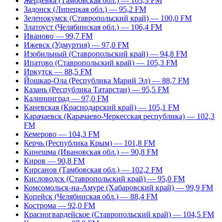
Жердевка (Тамбовская обл.) — 103,3 FM
Задонск (Липецкая обл.) — 95,2 FM
Зеленокумск (Ставропольский край) — 100,0 FM
Златоуст (Челябинская обл.) — 106,4 FM
Иваново — 99,7 FM
Ижевск (Удмуртия) — 97,0 FM
Изобильный (Ставропольский край) — 94,8 FM
Ипатово (Ставропольский край) — 105,3 FM
Иркутск — 88,5 FM
Йошкар-Ола (Республика Марий Эл) — 88,7 FM
Казань (Республика Татарстан) — 95,5 FM
Калининград — 97,0 FM
Каневская (Краснодарский край) — 105,1 FM
Карачаевск (Карачаево-Черкесская республика) — 102,3
FM
Кемерово — 104,3 FM
Керчь (Республика Крым) — 101,8 FM
Кинешма (Ивановская обл.) — 90,8 FM
Киров — 90,8 FM
Кирсанов (Тамбовская обл.) — 102,2 FM
Кисловодск (Ставропольский край) — 95,0 FM
Комсомольск-на-Амуре (Хабаровский край) — 99,9 FM
Копейск (Челябинская обл.) — 88,4 FM
Кострома — 92,0 FM
Красногвардейское (Ставропольский край) — 104,5 FM