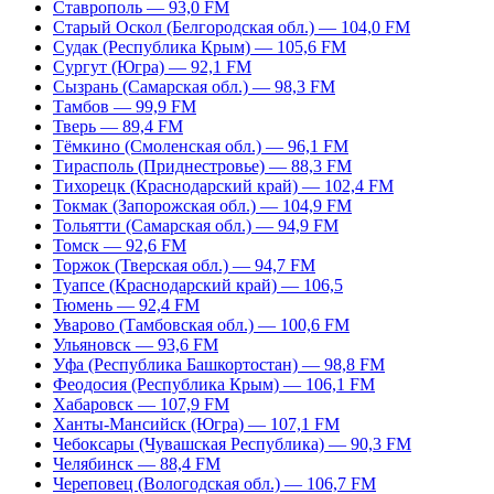
Ставрополь — 93,0 FM
Старый Оскол (Белгородская обл.) — 104,0 FM
Судак (Республика Крым) — 105,6 FM
Сургут (Югра) — 92,1 FM
Сызрань (Самарская обл.) — 98,3 FM
Тамбов — 99,9 FM
Тверь — 89,4 FM
Тёмкино (Смоленская обл.) — 96,1 FM
Тирасполь (Приднестровье) — 88,3 FM
Тихорецк (Краснодарский край) — 102,4 FM
Токмак (Запорожская обл.) — 104,9 FM
Тольятти (Самарская обл.) — 94,9 FM
Томск — 92,6 FM
Торжок (Тверская обл.) — 94,7 FM
Туапсе (Краснодарский край) — 106,5
Тюмень — 92,4 FM
Уварово (Тамбовская обл.) — 100,6 FM
Ульяновск — 93,6 FM
Уфа (Республика Башкортостан) — 98,8 FM
Феодосия (Республика Крым) — 106,1 FM
Хабаровск — 107,9 FM
Ханты-Мансийск (Югра) — 107,1 FM
Чебоксары (Чувашская Республика) — 90,3 FM
Челябинск — 88,4 FM
Череповец (Вологодская обл.) — 106,7 FM