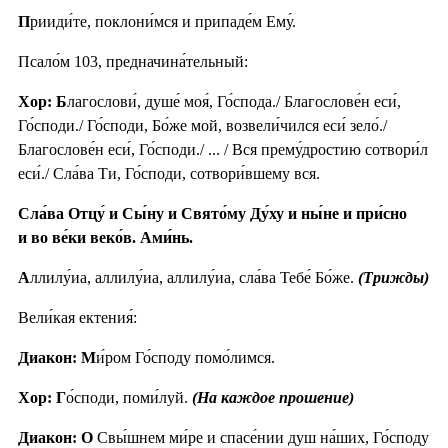
П
рииди́те, поклони́мся и припаде́м Ему́.
Псало́м 103, предначина́тельный:
Хор: Б
лагослови́, душе́ моя́, Го́спода./ Благослове́н еси́,
Го́споди./ Го́споди, Бо́же мой, возвели́чился еси́ зело́./
Благослове́н еси́, Го́споди./ ... / Вся прему́дростию сотвори́л
еси́./ Сла́ва Ти, Го́споди, сотвори́вшему вся.
Сла́ва Отцу́ и Сы́ну и Свято́му Ду́ху и ны́не и при́сно
и во ве́ки веко́в. Ами́нь.
А
ллилу́иа, аллилу́иа, аллилу́иа, сла́ва Тебе́ Бо́же.
(Трижды)
Вели́кая ектения́:
Диакон: М
и́ром Го́споду помо́лимся.
Хор: Г
о́споди, поми́луй.
(На каждое прошение)
Диакон: О
Свы́шнем ми́ре и спасе́нии душ на́ших, Го́споду