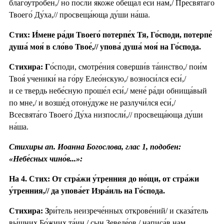
благоутро́бен,/ но посли́ я́коже обеща́л еси́ нам,/ Пресвята́го
Твоего́ Ду́ха,// просвеща́юща ду́ши на́ша.
Стих: И́мене ра́ди Твоего́ потерпе́х Тя, Го́споди, потерпе́
душа́ моя́ в сло́во Твое́,// упова́ душа́ моя́ на Го́спода.
Стихира: Г
о́споди, смотре́ния соверши́в та́инство,/ пои́м
Твоя́ ученики́ на го́ру Елео́нскую,/ возноси́лся еси́,/
и се твердь небе́сную проше́л еси́,/ мене́ ра́ди обнища́вый
по мне,/ и возше́д отону́дуже не разлучи́лся еси́,/
Всесвята́го Твоего́ Ду́ха низпосли́,// просвеща́юща ду́ши
на́ша.
Стихиры ап. Иоанна Богослова, глас 1, подобен:
«Небе́сных чино́в...»:
На 4. Стих: От стра́жи у́тренния до но́щи, от стра́жи
у́тренния,// да упова́ет Изра́иль на Го́спода.
Стихира: З
ри́тель неизрече́нных открове́ний/ и сказа́тель
вы́шних Бо́жиих та́ин,/ сын Зеведе́ов,/ написа́в нам