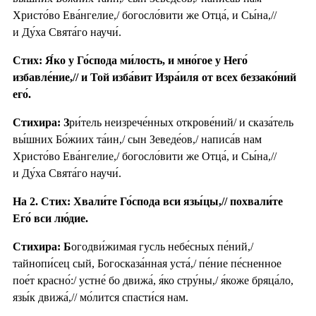
Христо́во Ева́нгелие,/ богосло́вити же Отца́, и Сы́на,//
и Ду́ха Свята́го научи́.
Стих: Я́ко у Го́спода ми́лость, и мно́гое у Него́
избавле́ние,// и Той изба́вит Изра́иля от всех беззако́ний
его́.
Стихира: З
ри́тель неизрече́нных открове́ний/ и сказа́тель
вы́шних Бо́жиих та́ин,/ сын Зеведе́ов,/ написа́в нам
Христо́во Ева́нгелие,/ богосло́вити же Отца́, и Сы́на,//
и Ду́ха Свята́го научи́.
На 2. Стих: Хвали́те Го́спода вси язы́цы,// похвали́те
Его́ вси лю́дие.
Стихира: Б
огодви́жимая гусль небе́сных пе́ний,/
тайнопи́сец сый, Богосказа́нная уста́,/ пе́ние пе́сненное
пое́т красно́:/ устне́ бо движа́, я́ко стру́ны,/ я́коже бряца́ло,
язы́к движа́,// мо́лится спасти́ся нам.