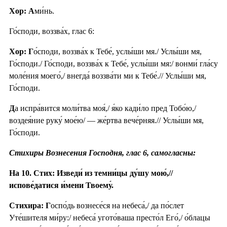
Хор: А
ми́нь.
Го́споди, воззва́х, глас 6:
Хор: Г
о́споди, воззва́х к Тебе́, услы́ши мя./ Услы́ши мя,
Го́споди./ Го́споди, воззва́х к Тебе́, услы́ши мя:/ вонми́ гла́су
моле́ния моего́,/ внегда́ воззва́ти ми к Тебе́.// Услы́ши мя,
Го́споди.
Д
а испра́вится моли́тва моя́,/ я́ко кади́ло пред Тобо́ю,/
воздея́ние руку́ мое́ю/ — же́ртва вече́рняя.// Услы́ши мя,
Го́споди.
Стихиры Вознесения Господня, глас 6, самогласны:
На 10. Стих: Изведи́ из темни́цы ду́шу мою́,//
испове́датися и́мени Твоему́.
Стихира: Г
оспо́дь вознесе́ся на небеса́,/ да по́слет
Уте́шителя ми́ру:/ небеса́ угото́ваша престо́л Его́,/ о́блацы