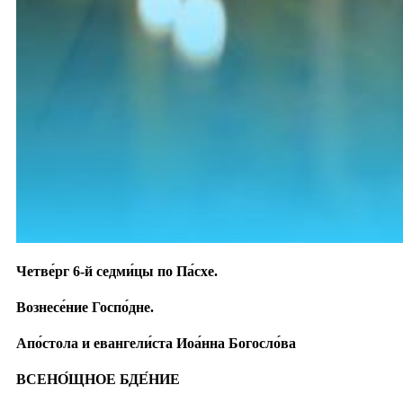
Четве́рг 6-й седми́цы по Па́схе.
Вознесе́ние Госпо́дне.
Апо́стола и евангели́ста Иоа́нна Богосло́ва
ВСЕНО́ЩНОЕ БДЕ́НИЕ