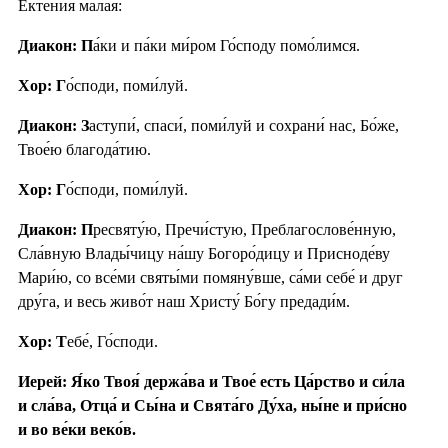
Ектения́ ма́лая:
Диакон: П
а́ки и па́ки ми́ром Го́споду помо́лимся.
Хор: Г
о́споди, поми́луй.
Диакон: З
аступи́, спаси́, поми́луй и сохрани́ нас, Бо́же,
Твое́ю благода́тию.
Хор: Г
о́споди, поми́луй.
Диакон: П
ресвяту́ю, Пречи́стую, Преблагослове́нную,
Сла́вную Влады́чицу на́шу Богоро́дицу и Присноде́ву
Мари́ю, со все́ми святы́ми помяну́вше, са́ми себе́ и друг
дру́га, и весь живо́т наш Христу́ Бо́гу предади́м.
Хор: Т
ебе́, Го́споди.
Иерей: Я́ко Твоя́ держа́ва и Твое́ есть Ца́рство и си́ла
и сла́ва, Отца́ и Сы́на и Свята́го Ду́ха, ны́не и при́сно
и во ве́ки веко́в.