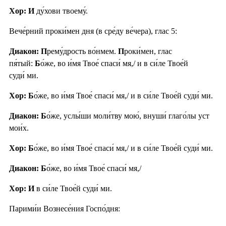
Хор: И
ду́хови твоему́.
Вече́рний проки́мен дня (в сре́ду ве́чера), глас 5:
Диакон: П
рему́дрость во́нмем.
П
роки́мен, глас
пя́тый:
Б
о́же, во и́мя Твое́ спаси́ мя,/ и в си́ле Твое́й
суди́ ми.
Хор: Б
о́же, во и́мя Твое́ спаси́ мя,/ и в си́ле Твое́й суди́ ми.
Диакон: Б
о́же, услы́ши моли́тву мою́, внуши́ глаго́лы уст
мои́х.
Хор: Б
о́же, во и́мя Твое́ спаси́ мя,/ и в си́ле Твое́й суди́ ми.
Диакон: Б
о́же, во и́мя Твое́ спаси́ мя,/
Хор: И
в си́ле Твое́й суди́ ми.
Парими́и Вознесе́ния Госпо́дня: