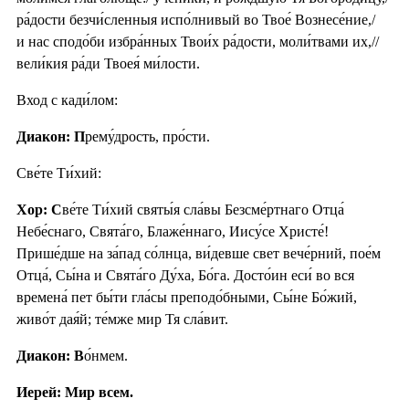
ра́дости безчи́сленныя испо́лнивый во Твое́ Вознесе́ние,/
и нас сподо́би избра́нных Твои́х ра́дости, моли́твами их,//
вели́кия ра́ди Твоея́ ми́лости.
Вход с кади́лом:
Диакон: П
рему́дрость, про́сти.
Све́те Ти́хий:
Хор: С
ве́те Ти́хий святы́я сла́вы Безсме́ртнаго Отца́
Небе́снаго, Свята́го, Блаже́ннаго, Иису́се Христе́!
Прише́дше на за́пад со́лнца, ви́девше свет вече́рний, пое́м
Отца́, Сы́на и Свята́го Ду́ха, Бо́га. Досто́ин еси́ во вся
времена́ пет бы́ти гла́сы преподо́бными, Сы́не Бо́жий,
живо́т дая́й; те́мже мир Тя сла́вит.
Диакон: В
о́нмем.
Иерей: Мир всем.