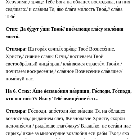
Херуви́ми,/ зря́ще Тебе́ Бо́га на о́блацех восходя́ща, на них
седя́щаго:/ и сла́вим Тя, я́ко бла́га ми́лость Твоя́,// сла́ва
Тебе́.
Стих: Да бу́дут у́ши Твои́// вне́млюще гла́су моле́ния
моего́.
Стихира: Н
а гора́х святы́х зря́ще Твое́ Вознесе́ние,
Христе́,/ сия́ние сла́вы О́тчи,/ воспева́ем Твой
светообра́зный лица́ зрак,/ кла́няемся страсте́м Твои́м,/
почита́ем воскресе́ние,/ сла́вное Вознесе́ние сла́вяще://
поми́луй нас.
На 6. Стих: А́ще беззако́ния на́зриши, Го́споди, Го́споди,
кто постои́т?// Я́ко у Тебе́ очище́ние е́сть.
Стихира: Г
о́споди, апо́столи я́ко ви́деша Тя, на о́блацех
возноси́ма,/ рыда́нием слез, Жизнода́вче Христе́, ско́рби
исполня́еми,/ рыда́юще глаго́лаху:/ Влады́ко, не оста́ви нас
си́рых,/ и́хже за милосе́рдие возлюби́л еси́ рабы́ Твоя́,/ я́ко