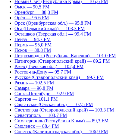
Новый Свет (Республика Крым) — 105,6 FM
Омск — 90,5 FM
Оренбург — 88,3 FM
Орёл — 95,6 FM
Орск (Оренбургская обл.) — 95,8 FM
Оса (Пермский край) — 103,3 FM
Осташков (Тверская обл.) — 99,4 FM
Пенза — 94,7 FM
Пермь — 95,0 FM
Псков — 88,8 FM
Петрозаводск (Республика Карелия) — 101,0 FM
Пятигорск (Ставропольский край) — 89,2 FM
Ржев (Тверская обл.) — 102,4 FM
Ростов-на-Дону — 95,7 FM
Русское (Ставропольский край) — 99,7 FM
Рязань — 102,5 FM
Самара — 96,8 FM
Санкт-Петербург — 92,9 FM
Саратов — 101,1 FM
Саргатское (Омская обл.) — 107,5 FM
Светлоград (Ставропольский край) — 103,3 FM
Севастополь — 103,7 FM
Симферополь (Республика Крым) — 89,3 FM
Смоленск — 88,4 FM
Советск (Калининградская обл.) — 106,9 FM