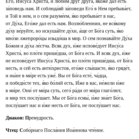
Его́, Иису́са Христа́, и лю́бим друг дру́га, я́коже дал есть
за́поведь нам. И соблюда́яй за́поведи Его́ в Нем пребыва́ет,
и Той в нем, и о сем разуме́ем, я́ко пребыва́ет в нас,
от Ду́ха, Его́же дал есть нам. Возлю́бленнии, не вся́кому
ду́ху ве́руйте, но искуша́йте ду́хи, а́ще от Бо́га суть, я́ко
мно́зи лжепроро́цы изыдо́ша в мир. О сем познава́йте Ду́ха
Бо́жия и ду́ха ле́стча. Всяк дух, и́же испове́дует Иису́са
Христа́, во пло́ти прише́дша, от Бо́га есть. И всяк дух, и́же
не испове́дует Иису́са Христа́, во пло́ти прише́дша, от Бо́га
несть, и сей есть анти́христов, его́же слы́шасте, я́ко гряде́т,
и ны́не в ми́ре есть уже́. Вы от Бо́га есте́, ча́дца,
и победи́сте тех, я́ко бо́лий есть, И́же в вас, не́жели и́же
в ми́ре. Они́ от ми́ра суть, сего́ ра́ди от ми́ра глаго́лют,
и мир тех послу́шает. Мы от Бо́га есмы́, и́же зна́ет Бо́га,
послу́шает нас и и́же несть от Бо́га, не послу́шает нас.
Диакон: П
ремудрость.
Чтец: С
обо́рнаго Посла́ния Иоа́ннова чте́ние.