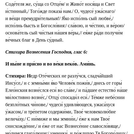
Соде́теля же, су́ща со Отце́м/ и Живо́т нося́ща и Свет
и́стинный,/ Того́жде показа́ нам./ О, чудесе́ ужа́снаго/
и ве́щи премудри́тельныя!/ Я́ко испо́лнь сый любве́,/
испо́лнь бысть и Богосло́вия:/ сла́вою, и че́стию, и ве́рою/
основа́тель сый чи́стыя на́шея ве́ры,// ея́же ра́ди получи́м
ве́чных благ в День су́дный.
Стихира Вознесения Господня, глас 6:
И ны́не и при́сно и во ве́ки веко́в. Ами́нь.
Стихира: Н
едр Оте́ческих не разлу́чся, сладча́йший
Иису́се,/ и с земны́ми я́ко Челове́к пожи́в,/ днесь от горы́
Елео́нския возне́слся еси́ во сла́ве,/ и па́дшее естество́ на́ше
ми́лостивно возне́с,/ Отцу́ спосади́л еси́./ Те́мже небе́снии
безпло́тных чи́нове,/ чудеси́ удивля́ющеся, ужаса́хуся
у́жасом,/ и тре́петом содержи́ми, Твое́ человеколю́бие
велича́ху./ С ни́миже и мы земни́и,/ е́же к нам Твое́
снисхожде́ние,/ и е́же от нас Вознесе́ние славосло́вяще,/
мо́лимся глаго́люще:/ ученики́, и ро́ждшую Тя Богоро́дицу,/