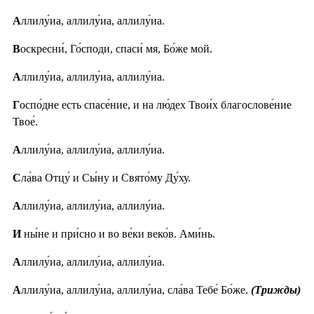
А
ллилу́иа, аллилу́иа, аллилу́иа.
В
оскресни́, Го́споди, спаси́ мя, Бо́же мой.
А
ллилу́иа, аллилу́иа, аллилу́иа.
Г
оспо́дне есть спасе́ние, и на лю́дех Твои́х благослове́ние
Твое́.
А
ллилу́иа, аллилу́иа, аллилу́иа.
С
ла́ва Отцу́ и Сы́ну и Свято́му Ду́ху.
А
ллилу́иа, аллилу́иа, аллилу́иа.
И
ны́не и при́сно и во ве́ки веко́в. Ами́нь.
А
ллилу́иа, аллилу́иа, аллилу́иа.
А
ллилу́иа, аллилу́иа, аллилу́иа, сла́ва Тебе́ Бо́же.
(Трижды)