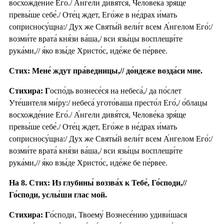
восхожде́ние Его́./ А́нгели дивя́тся, Челове́ка зря́ще
превы́ше себе́./ Оте́ц ждет, Его́же в не́драх и́мать
соприсносу́щна:/ Дух же Святы́й вели́т всем А́нгелом Его́:/
возми́те врата́ кня́зи ва́ша,/ вси язы́цы восплещи́те
рука́ми,// я́ко взы́де Христо́с, иде́же бе пе́рвее.
Стих: Мене́ ждут пра́ведницы,// до́ндеже возда́си мне.
Стихира: Г
оспо́дь вознесе́ся на небеса́,/ да по́слет
Уте́шителя ми́ру:/ небеса́ угото́ваша престо́л Его́,/ о́блацы
восхожде́ние Его́./ А́нгели дивя́тся, Челове́ка зря́ще
превы́ше себе́./ Оте́ц ждет, Его́же в не́драх и́мать
соприсносу́щна:/ Дух же Святы́й вели́т всем А́нгелом Его́:/
возми́те врата́ кня́зи ва́ша,/ вси язы́цы восплещи́те
рука́ми,// я́ко взы́де Христо́с, иде́же бе пе́рвее.
На 8. Стих: Из глубины́ воззва́х к Тебе́, Го́споди,//
Го́споди, услы́ши глас мой.
Стихира: Г
о́споди, Твоему́ Вознесе́нию удиви́шася