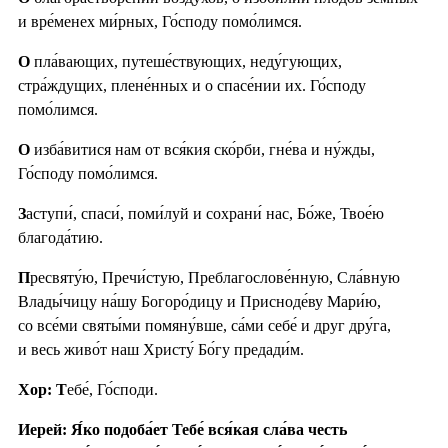
и вре́менех ми́рных, Го́споду помо́лимся.
О
пла́вающих, путеше́ствующих, неду́гующих,
стра́ждущих, плене́нных и о спасе́нии их. Го́споду
помо́лимся.
О
изба́витися нам от вся́кия ско́рби, гне́ва и ну́жды,
Го́споду помо́лимся.
З
аступи́, спаси́, поми́луй и сохрани́ нас, Бо́же, Твое́ю
благода́тию.
П
ресвяту́ю, Пречи́стую, Преблагослове́нную, Сла́вную
Влады́чицу на́шу Богоро́дицу и Присноде́ву Мари́ю,
со все́ми святы́ми помяну́вше, са́ми себе́ и друг дру́га,
и весь живо́т наш Христу́ Бо́гу предади́м.
Хор: Т
ебе́, Го́споди.
Иерей: Я́ко подоба́ет Тебе́ вся́кая сла́ва честь