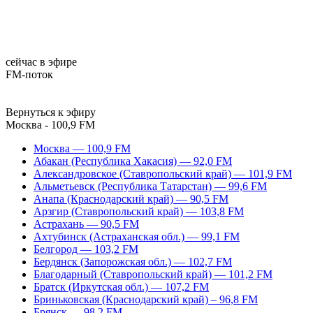
сейчас в эфире
FM-поток
Вернуться к эфиру
Москва - 100,9 FM
Москва — 100,9 FM
Абакан (Республика Хакасия) — 92,0 FM
Александровское (Ставропольский край) — 101,9 FM
Альметьевск (Республика Татарстан) — 99,6 FM
Анапа (Краснодарский край) — 90,5 FM
Арзгир (Ставропольский край) — 103,8 FM
Астрахань — 90,5 FM
Ахтубинск (Астраханская обл.) — 99,1 FM
Белгород — 103,2 FM
Бердянск (Запорожская обл.) — 102,7 FM
Благодарный (Ставропольский край) — 101,2 FM
Братск (Иркутская обл.) — 107,2 FM
Бриньковская (Краснодарский край) – 96,8 FM
Брянск — 98,2 FM