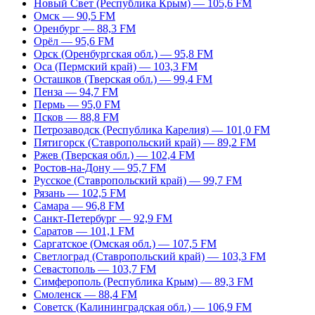
Новый Свет (Республика Крым) — 105,6 FM
Омск — 90,5 FM
Оренбург — 88,3 FM
Орёл — 95,6 FM
Орск (Оренбургская обл.) — 95,8 FM
Оса (Пермский край) — 103,3 FM
Осташков (Тверская обл.) — 99,4 FM
Пенза — 94,7 FM
Пермь — 95,0 FM
Псков — 88,8 FM
Петрозаводск (Республика Карелия) — 101,0 FM
Пятигорск (Ставропольский край) — 89,2 FM
Ржев (Тверская обл.) — 102,4 FM
Ростов-на-Дону — 95,7 FM
Русское (Ставропольский край) — 99,7 FM
Рязань — 102,5 FM
Самара — 96,8 FM
Санкт-Петербург — 92,9 FM
Саратов — 101,1 FM
Саргатское (Омская обл.) — 107,5 FM
Светлоград (Ставропольский край) — 103,3 FM
Севастополь — 103,7 FM
Симферополь (Республика Крым) — 89,3 FM
Смоленск — 88,4 FM
Советск (Калининградская обл.) — 106,9 FM