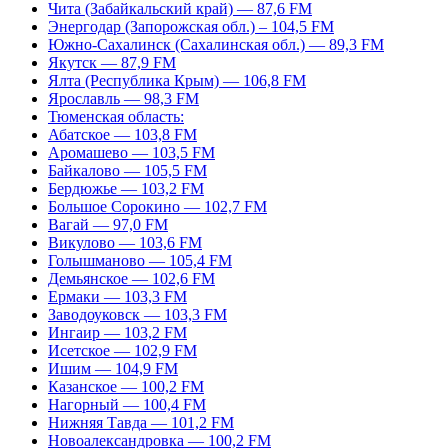
Чита (Забайкальский край) — 87,6 FM
Энергодар (Запорожская обл.) – 104,5 FM
Южно-Сахалинск (Сахалинская обл.) — 89,3 FM
Якутск — 87,9 FM
Ялта (Республика Крым) — 106,8 FM
Ярославль — 98,3 FM
Тюменская область:
Абатское — 103,8 FM
Аромашево — 103,5 FM
Байкалово — 105,5 FM
Бердюжье — 103,2 FM
Большое Сорокино — 102,7 FM
Вагай — 97,0 FM
Викулово — 103,6 FM
Голышманово — 105,4 FM
Демьянское — 102,6 FM
Ермаки — 103,3 FM
Заводоуковск — 103,3 FM
Ингаир — 103,2 FM
Исетское — 102,9 FM
Ишим — 104,9 FM
Казанское — 100,2 FM
Нагорный — 100,4 FM
Нижняя Тавда — 101,2 FM
Новоалександровка — 100,2 FM