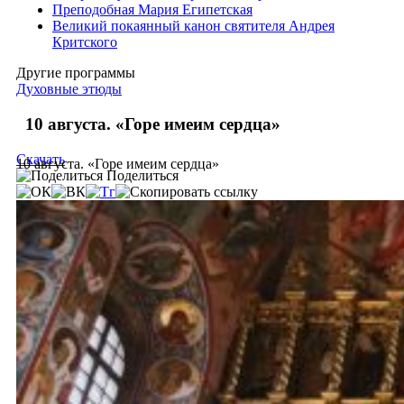
Преподобная Мария Египетская
Великий покаянный канон святителя Андрея
Критского
Другие программы
Духовные этюды
10 августа. «Горе имеим сердца»
Скачать
10 августа. «Горе имеим сердца»
Поделиться