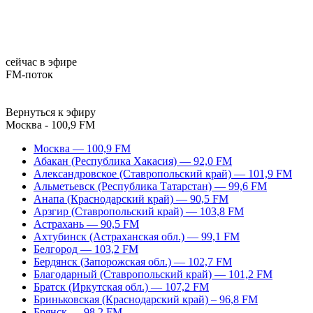
сейчас в эфире
FM-поток
Вернуться к эфиру
Москва - 100,9 FM
Москва — 100,9 FM
Абакан (Республика Хакасия) — 92,0 FM
Александровское (Ставропольский край) — 101,9 FM
Альметьевск (Республика Татарстан) — 99,6 FM
Анапа (Краснодарский край) — 90,5 FM
Арзгир (Ставропольский край) — 103,8 FM
Астрахань — 90,5 FM
Ахтубинск (Астраханская обл.) — 99,1 FM
Белгород — 103,2 FM
Бердянск (Запорожская обл.) — 102,7 FM
Благодарный (Ставропольский край) — 101,2 FM
Братск (Иркутская обл.) — 107,2 FM
Бриньковская (Краснодарский край) – 96,8 FM
Брянск — 98,2 FM