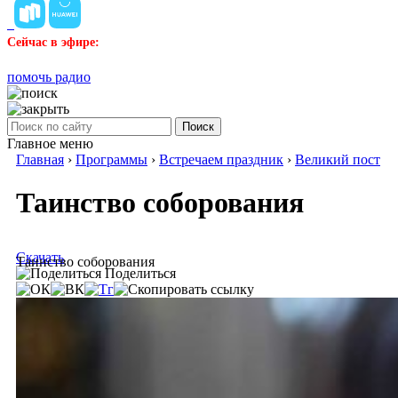
Сейчас в эфире:
помочь радио
Поиск
Главное меню
Главная
›
Программы
›
Встречаем праздник
›
Великий пост
Таинство соборования
Скачать
Таинство соборования
Поделиться