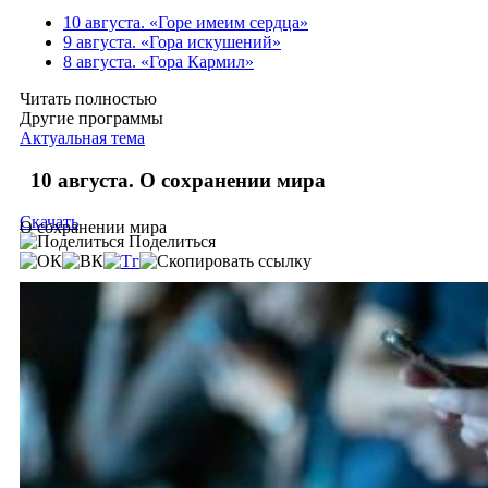
10 августа. «Горе имеим сердца»
9 августа. «Гора искушений»
8 августа. «Гора Кармил»
Читать полностью
Другие программы
Актуальная тема
10 августа. О сохранении мира
Скачать
О сохранении мира
Поделиться