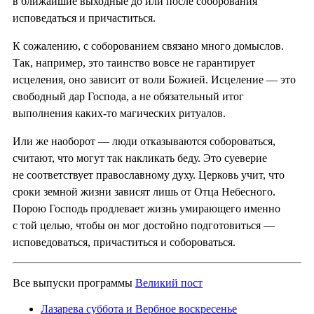
в ближайшие выходные до или после соборования
исповедаться и причаститься.
К сожалению, с соборованием связано много домыслов.
Так, например, это таинство вовсе не гарантирует
исцеления, оно зависит от воли Божией. Исцеление — это
свободный дар Господа, а не обязательный итог
выполнения каких-то магических ритуалов.
Или же наоборот — люди отказываются собороваться,
считают, что могут так накликать беду. Это суеверие
не соответствует православному духу. Церковь учит, что
сроки земной жизни зависят лишь от Отца Небесного.
Порою Господь продлевает жизнь умирающего именно
с той целью, чтобы он мог достойно подготовиться —
исповедоваться, причаститься и собороваться.
Все выпуски программы
Великий пост
Лазарева суббота и Вербное воскресенье