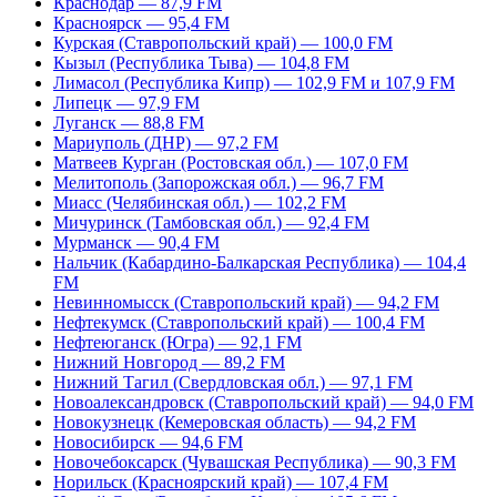
Краснодар — 87,9 FM
Красноярск — 95,4 FM
Курская (Ставропольский край) — 100,0 FM
Кызыл (Республика Тыва) — 104,8 FM
Лимасол (Республика Кипр) — 102,9 FM и 107,9 FM
Липецк — 97,9 FM
Луганск — 88,8 FM
Мариуполь (ДНР) — 97,2 FM
Матвеев Курган (Ростовская обл.) — 107,0 FM
Мелитополь (Запорожская обл.) — 96,7 FM
Миасс (Челябинская обл.) — 102,2 FM
Мичуринск (Тамбовская обл.) — 92,4 FM
Мурманск — 90,4 FM
Нальчик (Кабардино-Балкарская Республика) — 104,4
FM
Невинномысск (Ставропольский край) — 94,2 FM
Нефтекумск (Ставропольский край) — 100,4 FM
Нефтеюганск (Югра) — 92,1 FM
Нижний Новгород — 89,2 FM
Нижний Тагил (Свердловская обл.) — 97,1 FM
Новоалександровск (Ставропольский край) — 94,0 FM
Новокузнецк (Кемеровская область) — 94,2 FM
Новосибирск — 94,6 FM
Новочебоксарск (Чувашская Республика) — 90,3 FM
Норильск (Красноярский край) — 107,4 FM