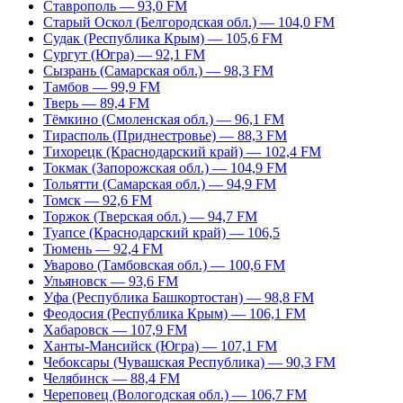
Ставрополь — 93,0 FM
Старый Оскол (Белгородская обл.) — 104,0 FM
Судак (Республика Крым) — 105,6 FM
Сургут (Югра) — 92,1 FM
Сызрань (Самарская обл.) — 98,3 FM
Тамбов — 99,9 FM
Тверь — 89,4 FM
Тёмкино (Смоленская обл.) — 96,1 FM
Тирасполь (Приднестровье) — 88,3 FM
Тихорецк (Краснодарский край) — 102,4 FM
Токмак (Запорожская обл.) — 104,9 FM
Тольятти (Самарская обл.) — 94,9 FM
Томск — 92,6 FM
Торжок (Тверская обл.) — 94,7 FM
Туапсе (Краснодарский край) — 106,5
Тюмень — 92,4 FM
Уварово (Тамбовская обл.) — 100,6 FM
Ульяновск — 93,6 FM
Уфа (Республика Башкортостан) — 98,8 FM
Феодосия (Республика Крым) — 106,1 FM
Хабаровск — 107,9 FM
Ханты-Мансийск (Югра) — 107,1 FM
Чебоксары (Чувашская Республика) — 90,3 FM
Челябинск — 88,4 FM
Череповец (Вологодская обл.) — 106,7 FM