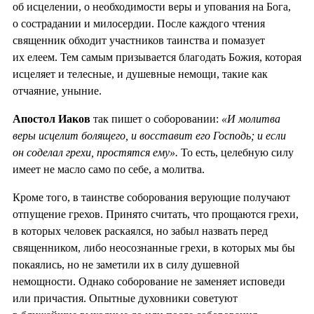
об исцелении, о необходимости веры и упования на Бога,
о сострадании и милосердии. После каждого чтения
священник обходит участников таинства и помазует
их елеем. Тем самым призывается благодать Божия, которая
исцеляет и телесные, и душевные немощи, такие как
отчаяние, уныние.
Апостол Иаков
так пишет о соборовании:
«И молитва
веры исцелит болящего, и восставит его Господь; и если
он соделал грехи, простятся ему».
То есть, целебную силу
имеет не масло само по себе, а молитва.
Кроме того, в таинстве соборования верующие получают
отпущение грехов. Принято считать, что прощаются грехи,
в которых человек раскаялся, но забыл назвать перед
священником, либо неосознанные грехи, в которых мы бы
покаялись, но не заметили их в силу душевной
немощности. Однако соборование не заменяет исповеди
или причастия. Опытные духовники советуют