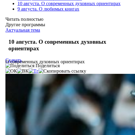
10 августа. О современных духовных ориентирах
9 августа. О любимых книгах
Читать полностью
Другие программы
Актуальная тема
10 августа. О современных духовных
ориентирах
Скачать
О современных духовных ориентирах
Поделиться