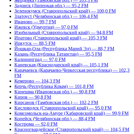
Жердевка (Тамбовская обл.) — 103,3 FM
Задонск (Липецкая обл.) — 95,2 FM
Зеленокумск (Ставропольский край) — 100,0 FM
Златоуст (Челябинская обл.) — 106,4 FM
Иваново — 99,7 FM
Ижевск (Удмуртия) — 97,0 FM
Изобильный (Ставропольский край) — 94,8 FM
Ипатово (Ставропольский край) — 105,3 FM
Иркутск — 88,5 FM
Йошкар-Ола (Республика Марий Эл) — 88,7 FM
Казань (Республика Татарстан) — 95,5 FM
Калининград — 97,0 FM
Каневская (Краснодарский край) — 105,1 FM
Карачаевск (Карачаево-Черкесская республика) — 102,3
FM
Кемерово — 104,3 FM
Керчь (Республика Крым) — 101,8 FM
Кинешма (Ивановская обл.) — 90,8 FM
Киров — 90,8 FM
Кирсанов (Тамбовская обл.) — 102,2 FM
Кисловодск (Ставропольский край) — 95,0 FM
Комсомольск-на-Амуре (Хабаровский край) — 99,9 FM
Копейск (Челябинская обл.) — 88,4 FM
Кострома — 92,0 FM
Красногвардейское (Ставропольский край) — 104,5 FM