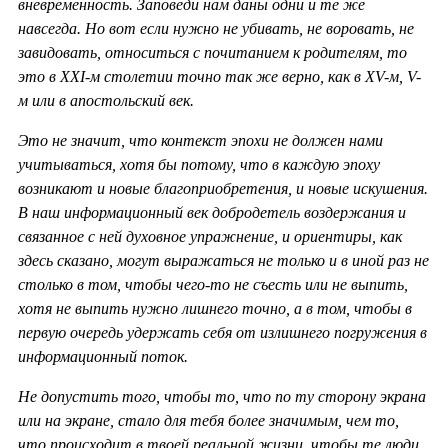
вневременность. Заповеди нам даны одни и те же
навсегда. Но вот если нужно не убивать, не воровать, не
завидовать, относиться с почитанием к родителям, то
это в ХХ
I-м столетии точно так же верно, как в
XV-м,
V-
м или в апостольский век.
Это не значит, что контекст эпохи не должен нами
учитываться, хотя бы потому, что в каждую эпоху
возникают и новые благоприобретения, и новые искушения.
В наш информационный век добродетель воздержания и
связанное с ней духовное упражнение, и ориентиры, как
здесь сказано, могут выражаться не только и в иной раз не
столько в том, чтобы чего-то не съесть или не выпить,
хотя не выпить нужно лишнего точно, а в том, чтобы в
первую очередь удержать себя от излишнего погружения в
информационный поток.
Не допустить того, чтобы то, что по ту сторону экрана
или на экране, стало для тебя более значимым, чем то,
что происходит в твоей реальной жизни, чтобы те люди,