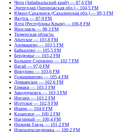
Чита (Забайкальский край) — 87,6 FM
Энергодар (Запорожская обл.) – 104,5 FM
Южно-Сахалинск (Сахалинская обл.) — 89,3 FM
Якутск — 87,9 FM
Ялта (Республика Крым) — 106,8 FM
Ярославль — 98,3 FM
Тюменская область:
Абатское — 103,8 FM
Аромашево — 103,5 FM
Байкалово — 105,5 FM
Бердюжье — 103,2 FM
Большое Сорокино — 102,7 FM
Вагай — 97,0 FM
Викулово — 103,6 FM
Голышманово — 105,4 FM
Демьянское — 102,6 FM
Ермаки — 103,3 FM
Заводоуковск — 103,3 FM
Ингаир — 103,2 FM
Исетское — 102,9 FM
Ишим — 104,9 FM
Казанское — 100,2 FM
Нагорный — 100,4 FM
Нижняя Тавда — 101,2 FM
Новоалександровка — 100,2 FM