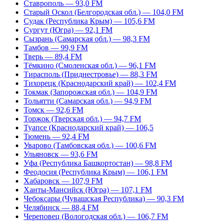
Ставрополь — 93,0 FM
Старый Оскол (Белгородская обл.) — 104,0 FM
Судак (Республика Крым) — 105,6 FM
Сургут (Югра) — 92,1 FM
Сызрань (Самарская обл.) — 98,3 FM
Тамбов — 99,9 FM
Тверь — 89,4 FM
Тёмкино (Смоленская обл.) — 96,1 FM
Тирасполь (Приднестровье) — 88,3 FM
Тихорецк (Краснодарский край) — 102,4 FM
Токмак (Запорожская обл.) — 104,9 FM
Тольятти (Самарская обл.) — 94,9 FM
Томск — 92,6 FM
Торжок (Тверская обл.) — 94,7 FM
Туапсе (Краснодарский край) — 106,5
Тюмень — 92,4 FM
Уварово (Тамбовская обл.) — 100,6 FM
Ульяновск — 93,6 FM
Уфа (Республика Башкортостан) — 98,8 FM
Феодосия (Республика Крым) — 106,1 FM
Хабаровск — 107,9 FM
Ханты-Мансийск (Югра) — 107,1 FM
Чебоксары (Чувашская Республика) — 90,3 FM
Челябинск — 88,4 FM
Череповец (Вологодская обл.) — 106,7 FM