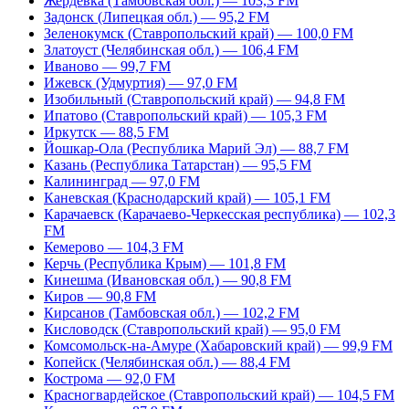
Жердевка (Тамбовская обл.) — 103,3 FM
Задонск (Липецкая обл.) — 95,2 FM
Зеленокумск (Ставропольский край) — 100,0 FM
Златоуст (Челябинская обл.) — 106,4 FM
Иваново — 99,7 FM
Ижевск (Удмуртия) — 97,0 FM
Изобильный (Ставропольский край) — 94,8 FM
Ипатово (Ставропольский край) — 105,3 FM
Иркутск — 88,5 FM
Йошкар-Ола (Республика Марий Эл) — 88,7 FM
Казань (Республика Татарстан) — 95,5 FM
Калининград — 97,0 FM
Каневская (Краснодарский край) — 105,1 FM
Карачаевск (Карачаево-Черкесская республика) — 102,3
FM
Кемерово — 104,3 FM
Керчь (Республика Крым) — 101,8 FM
Кинешма (Ивановская обл.) — 90,8 FM
Киров — 90,8 FM
Кирсанов (Тамбовская обл.) — 102,2 FM
Кисловодск (Ставропольский край) — 95,0 FM
Комсомольск-на-Амуре (Хабаровский край) — 99,9 FM
Копейск (Челябинская обл.) — 88,4 FM
Кострома — 92,0 FM
Красногвардейское (Ставропольский край) — 104,5 FM