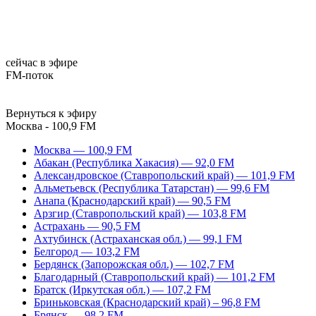
сейчас в эфире
FM-поток
Вернуться к эфиру
Москва - 100,9 FM
Москва — 100,9 FM
Абакан (Республика Хакасия) — 92,0 FM
Александровское (Ставропольский край) — 101,9 FM
Альметьевск (Республика Татарстан) — 99,6 FM
Анапа (Краснодарский край) — 90,5 FM
Арзгир (Ставропольский край) — 103,8 FM
Астрахань — 90,5 FM
Ахтубинск (Астраханская обл.) — 99,1 FM
Белгород — 103,2 FM
Бердянск (Запорожская обл.) — 102,7 FM
Благодарный (Ставропольский край) — 101,2 FM
Братск (Иркутская обл.) — 107,2 FM
Бриньковская (Краснодарский край) – 96,8 FM
Брянск — 98,2 FM