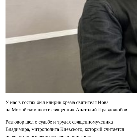
У нас в гостях был клирик храма святителя Иова
на Можайском шоссе священник Анатолий Правдолюбов.
Разговор шел о судьбе и трудах священномученика
Владимира, митрополита Киевского, который считается
первым новомучеником среди епископов.