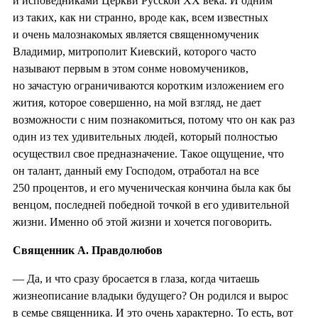
и исповедниками Церкви Русской ХХ века. И одним
из таких, как ни странно, вроде как, всем известных
и очень малознакомых является священномученик
Владимир, митрополит Киевский, которого часто
называют первым в этом сонме новомучеников,
но зачастую ограничиваются коротким изложением его
жития, которое совершенно, на мой взгляд, не дает
возможности с ним познакомиться, потому что он как раз
один из тех удивительных людей, который полностью
осуществил свое предназначение. Такое ощущение, что
он талант, данный ему Господом, отработал на все
250 процентов, и его мученическая кончина была как бы
венцом, последней победной точкой в его удивительной
жизни. Именно об этой жизни и хочется поговорить.
Священник А. Правдолюбов
— Да, и что сразу бросается в глаза, когда читаешь
жизнеописание владыки будущего? Он родился и вырос
в семье священника. И это очень характерно. То есть, вот