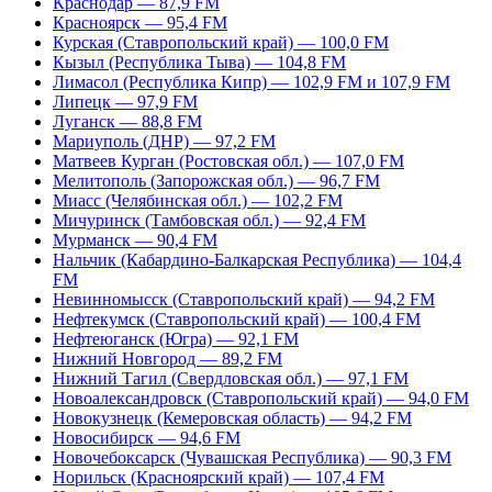
Краснодар — 87,9 FM
Красноярск — 95,4 FM
Курская (Ставропольский край) — 100,0 FM
Кызыл (Республика Тыва) — 104,8 FM
Лимасол (Республика Кипр) — 102,9 FM и 107,9 FM
Липецк — 97,9 FM
Луганск — 88,8 FM
Мариуполь (ДНР) — 97,2 FM
Матвеев Курган (Ростовская обл.) — 107,0 FM
Мелитополь (Запорожская обл.) — 96,7 FM
Миасс (Челябинская обл.) — 102,2 FM
Мичуринск (Тамбовская обл.) — 92,4 FM
Мурманск — 90,4 FM
Нальчик (Кабардино-Балкарская Республика) — 104,4
FM
Невинномысск (Ставропольский край) — 94,2 FM
Нефтекумск (Ставропольский край) — 100,4 FM
Нефтеюганск (Югра) — 92,1 FM
Нижний Новгород — 89,2 FM
Нижний Тагил (Свердловская обл.) — 97,1 FM
Новоалександровск (Ставропольский край) — 94,0 FM
Новокузнецк (Кемеровская область) — 94,2 FM
Новосибирск — 94,6 FM
Новочебоксарск (Чувашская Республика) — 90,3 FM
Норильск (Красноярский край) — 107,4 FM