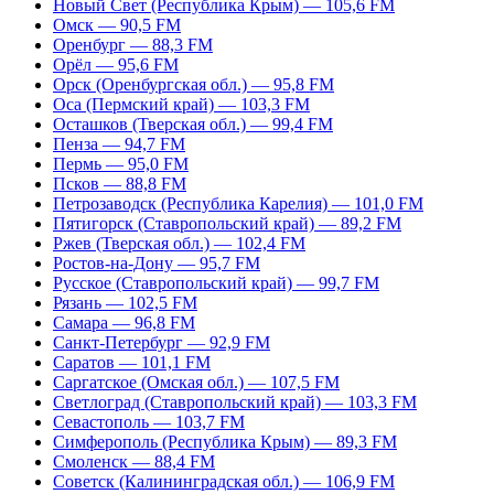
Новый Свет (Республика Крым) — 105,6 FM
Омск — 90,5 FM
Оренбург — 88,3 FM
Орёл — 95,6 FM
Орск (Оренбургская обл.) — 95,8 FM
Оса (Пермский край) — 103,3 FM
Осташков (Тверская обл.) — 99,4 FM
Пенза — 94,7 FM
Пермь — 95,0 FM
Псков — 88,8 FM
Петрозаводск (Республика Карелия) — 101,0 FM
Пятигорск (Ставропольский край) — 89,2 FM
Ржев (Тверская обл.) — 102,4 FM
Ростов-на-Дону — 95,7 FM
Русское (Ставропольский край) — 99,7 FM
Рязань — 102,5 FM
Самара — 96,8 FM
Санкт-Петербург — 92,9 FM
Саратов — 101,1 FM
Саргатское (Омская обл.) — 107,5 FM
Светлоград (Ставропольский край) — 103,3 FM
Севастополь — 103,7 FM
Симферополь (Республика Крым) — 89,3 FM
Смоленск — 88,4 FM
Советск (Калининградская обл.) — 106,9 FM