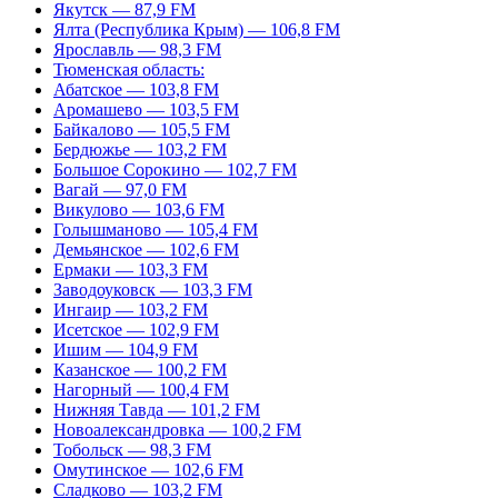
Якутск — 87,9 FM
Ялта (Республика Крым) — 106,8 FM
Ярославль — 98,3 FM
Тюменская область:
Абатское — 103,8 FM
Аромашево — 103,5 FM
Байкалово — 105,5 FM
Бердюжье — 103,2 FM
Большое Сорокино — 102,7 FM
Вагай — 97,0 FM
Викулово — 103,6 FM
Голышманово — 105,4 FM
Демьянское — 102,6 FM
Ермаки — 103,3 FM
Заводоуковск — 103,3 FM
Ингаир — 103,2 FM
Исетское — 102,9 FM
Ишим — 104,9 FM
Казанское — 100,2 FM
Нагорный — 100,4 FM
Нижняя Тавда — 101,2 FM
Новоалександровка — 100,2 FM
Тобольск — 98,3 FM
Омутинское — 102,6 FM
Сладково — 103,2 FM