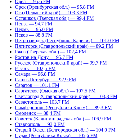
Орёл — 95,6 FM
Орск (Оренбургская обл.) — 95,8 FM
Оса (Пермский край) — 103,3 FM
Осташков (Тверская обл.) — 99,4 FM
Пенза — 94,7 FM
Пермь — 95,0 FM
Псков — 88,8 FM
Петрозаводск (Республика Карелия) — 101,0 FM
Пятигорск (Ставропольский край) — 89,2 FM
Ржев (Тверская обл.) — 102,4 FM
Ростов-на-Дону — 95,7 FM
Русское (Ставропольский край) — 99,7 FM
Рязань — 102,5 FM
Самара — 96,8 FM
Санкт-Петербург — 92,9 FM
Саратов — 101,1 FM
Саргатское (Омская обл.) — 107,5 FM
Светлоград (Ставропольский край) — 103,3 FM
Севастополь — 103,7 FM
Симферополь (Республика Крым) — 89,3 FM
Смоленск — 88,4 FM
Советск (Калининградская обл.) — 106,9 FM
Ставрополь — 93,0 FM
Старый Оскол (Белгородская обл.) — 104,0 FM
Судак (Республика Крым) — 105,6 FM