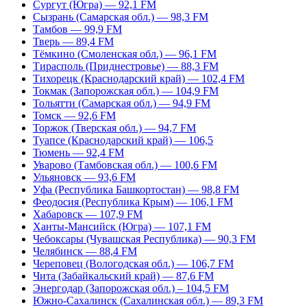
Сургут (Югра) — 92,1 FM
Сызрань (Самарская обл.) — 98,3 FM
Тамбов — 99,9 FM
Тверь — 89,4 FM
Тёмкино (Смоленская обл.) — 96,1 FM
Тирасполь (Приднестровье) — 88,3 FM
Тихорецк (Краснодарский край) — 102,4 FM
Токмак (Запорожская обл.) — 104,9 FM
Тольятти (Самарская обл.) — 94,9 FM
Томск — 92,6 FM
Торжок (Тверская обл.) — 94,7 FM
Туапсе (Краснодарский край) — 106,5
Тюмень — 92,4 FM
Уварово (Тамбовская обл.) — 100,6 FM
Ульяновск — 93,6 FM
Уфа (Республика Башкортостан) — 98,8 FM
Феодосия (Республика Крым) — 106,1 FM
Хабаровск — 107,9 FM
Ханты-Мансийск (Югра) — 107,1 FM
Чебоксары (Чувашская Республика) — 90,3 FM
Челябинск — 88,4 FM
Череповец (Вологодская обл.) — 106,7 FM
Чита (Забайкальский край) — 87,6 FM
Энергодар (Запорожская обл.) – 104,5 FM
Южно-Сахалинск (Сахалинская обл.) — 89,3 FM