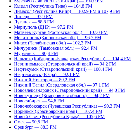
Курская (Ставропольский край) — 100,0 FM
Кызыл (Республика Тыва) — 104,8 FM
Лимасол (Республика Кипр) — 102,9 FM и 107,9 FM
Липецк — 97,9 FM
Луганск — 88,8 FM
Мариуполь (ДНР) — 97,2 FM
Матвеев Курган (Ростовская обл.) — 107,0 FM
Мелитополь (Запорожская обл.) — 96,7 FM
Миасс (Челябинская обл.) — 102,2 FM
Мичуринск (Тамбовская обл.) — 92,4 FM
Мурманск — 90,4 FM
Нальчик (Кабардино-Балкарская Республика) — 104,4 FM
Невинномысск (Ставропольский край) — 94,2 FM
Нефтекумск (Ставропольский край) — 100,4 FM
Нефтеюганск (Югра) — 92,1 FM
Нижний Новгород — 89,2 FM
Нижний Тагил (Свердловская обл.) — 97,1 FM
Новоалександровск (Ставропольский край) — 94,0 FM
Новокузнецк (Кемеровская область) — 94,2 FM
Новосибирск — 94,6 FM
Новочебоксарск (Чувашская Республика) — 90,3 FM
Норильск (Красноярский край) — 107,4 FM
Новый Свет (Республика Крым) — 105,6 FM
Омск — 90,5 FM
Оренбург — 88,3 FM