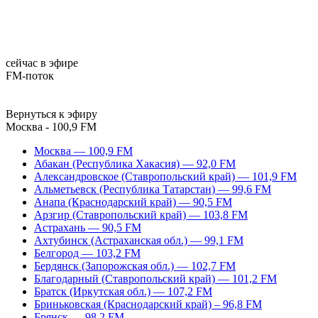
сейчас в эфире
FM-поток
Вернуться к эфиру
Москва - 100,9 FM
Москва — 100,9 FM
Абакан (Республика Хакасия) — 92,0 FM
Александровское (Ставропольский край) — 101,9 FM
Альметьевск (Республика Татарстан) — 99,6 FM
Анапа (Краснодарский край) — 90,5 FM
Арзгир (Ставропольский край) — 103,8 FM
Астрахань — 90,5 FM
Ахтубинск (Астраханская обл.) — 99,1 FM
Белгород — 103,2 FM
Бердянск (Запорожская обл.) — 102,7 FM
Благодарный (Ставропольский край) — 101,2 FM
Братск (Иркутская обл.) — 107,2 FM
Бриньковская (Краснодарский край) – 96,8 FM
Брянск — 98,2 FM