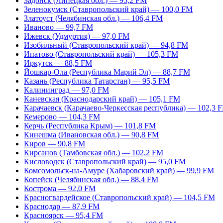
Задонск (Липецкая обл.) — 95,2 FM
Зеленокумск (Ставропольский край) — 100,0 FM
Златоуст (Челябинская обл.) — 106,4 FM
Иваново — 99,7 FM
Ижевск (Удмуртия) — 97,0 FM
Изобильный (Ставропольский край) — 94,8 FM
Ипатово (Ставропольский край) — 105,3 FM
Иркутск — 88,5 FM
Йошкар-Ола (Республика Марий Эл) — 88,7 FM
Казань (Республика Татарстан) — 95,5 FM
Калининград — 97,0 FM
Каневская (Краснодарский край) — 105,1 FM
Карачаевск (Карачаево-Черкесская республика) — 102,3 
Кемерово — 104,3 FM
Керчь (Республика Крым) — 101,8 FM
Кинешма (Ивановская обл.) — 90,8 FM
Киров — 90,8 FM
Кирсанов (Тамбовская обл.) — 102,2 FM
Кисловодск (Ставропольский край) — 95,0 FM
Комсомольск-на-Амуре (Хабаровский край) — 99,9 FM
Копейск (Челябинская обл.) — 88,4 FM
Кострома — 92,0 FM
Красногвардейское (Ставропольский край) — 104,5 FM
Краснодар — 87,9 FM
Красноярск — 95,4 FM