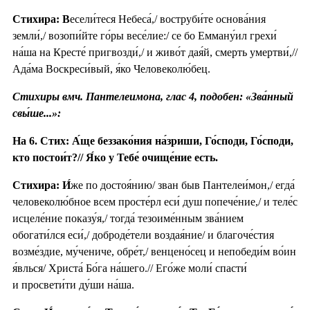
Стихира: В
есели́теся Небеса́,/ воструби́те основа́ния
земли́,/ возопи́йте го́ры весе́лие:/ се бо Емману́ил грехи́
на́ша на Кресте́ пригвозди́,/ и живо́т дая́й, смерть умертви́,//
Ада́ма Воскреси́вый, я́ко Человеколю́бец.
Стихиры вмч. Пантелеимона, глас 4, подобен: «Зва́нный
свы́ше...»:
На 6. Стих: А́ще беззако́ния на́зриши, Го́споди, Го́споди,
кто постои́т?// Я́ко у Тебе́ очище́ние есть.
Стихира:
И́
же по достоя́нию/ зван быв Пантелеи́мон,/ егда́
человеколю́бное всем просте́рл еси́ душ попече́ние,/ и теле́с
исцеле́ние показу́я,/ тогда́ тезоиме́нным зва́нием
обогати́лся еси́,/ доброде́тели воздая́ние/ и благоче́стия
возме́здие, му́чениче, обре́т,/ венцено́сец и непобеди́м во́ин
я́влься/ Христа́ Бо́га на́шего.// Его́же моли́ спасти́
и просвети́ти ду́ши на́ша.