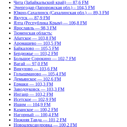
Чита (Забайкальский край) — 87,6 FM
Энергодар (Запорожская обл.) – 104,5 FM
Южно-Сахалинск (Сахалинская обл.) — 89,3 FM
Якутск — 87,9 FM
Ялта (Республика Крым) — 106,8 FM
Ярославль — 98,3 FM
Тюменская область:
Абатское — 103,8 FM
Аромашево — 103,5 FM
Байкалово — 105,5 FM
Бердюжье — 103,2 FM
Большое Сорокино — 102,7 FM
Вагай — 97,0 FM
Викулово — 103,6 FM
Голышманово — 105,4 FM
Демьянское — 102,6 FM
Ермаки — 103,3 FM
Заводоуковск — 103,3 FM
Ингаир — 103,2 FM
Исетское — 102,9 FM
Ишим — 104,9 FM
Казанское — 100,2 FM
Нагорный — 100,4 FM
Нижняя Тавда — 101,2 FM
Новоалександровка — 100,2 FM