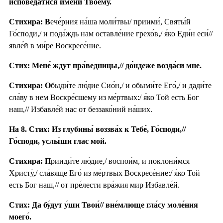
испове́датися и́мени Твоему́.
Стихира: В
ече́рния на́ша моли́твы/ приими́, Святы́й
Го́споди,/ и пода́ждь нам оставле́ние грехо́в,/ я́ко Еди́н еси́//
явле́й в ми́ре Воскресе́ние.
Стих: Мене́ ждут пра́ведницы,// до́ндеже возда́си мне.
Стихира: О
быди́те лю́дие Сио́н,/ и обыми́те Его́,/ и дади́те
сла́ву в нем Воскре́сшему из ме́ртвых:/ я́ко Той есть Бог
наш,// Избавле́й нас от беззако́ний на́ших.
На 8. Стих: Из глубины́ воззва́х к Тебе́, Го́споди,//
Го́споди, услы́ши глас мой.
Стихира: П
рииди́те лю́дие,/ воспои́м, и поклони́мся
Христу́,/ сла́вяще Его́ из ме́ртвых Воскресе́ние:/ я́ко Той
есть Бог наш,// от пре́лести вра́жия мир Избавле́й.
Стих: Да бу́дут у́ши Твои́// вне́млюще гла́су моле́ния
моего́.