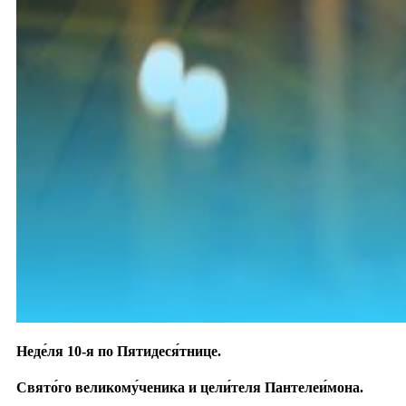
Неде́ля 10-я по Пятидеся́тнице.
Свято́го великому́ченика и цели́теля Пантелеи́мона.