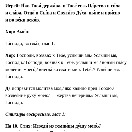
Иерей: Я́ко Твоя́ держа́ва, и Твое́ есть Ца́рство и си́ла
и сла́ва, Отца́ и Сы́на и Свята́го Ду́ха, ны́не и при́сно
и во ве́ки веко́в.
Хор: А
ми́нь.
Го́споди, воззва́х, глас 1:
Хор: Г
о́споди, воззва́х к Тебе́, услы́ши мя./ Услы́ши мя,
Го́споди./ Го́споди, воззва́х к Тебе́, услы́ши мя:/ вонми́ гла́су
моле́ния моего́,/ внегда́ воззва́ти ми к Тебе́.// Услы́ши мя,
Го́споди.
Д
а испра́вится моли́тва моя́,/ я́ко кади́ло пред Тобо́ю,/
воздея́ние руку́ мое́ю/ — же́ртва вече́рняя.// Услы́ши мя,
Го́споди.
Стихиры воскресные, глас 1:
На 10. Стих: Изведи́ из темни́цы ду́шу мою́,//