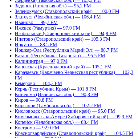
Жердевка (Тамбовская обл.) — 103,3 FM
Задонск (Липецкая обл.) — 95,2 FM
Зеленокумск (Ставропольский край) — 100,0 FM
Златоуст (Челябинская обл.) — 106,4 FM
Иваново — 99,7 FM
Ижевск (Удмуртия) — 97,0 FM
Изобильный (Ставропольский край) — 94,8 FM
Ипатово (Ставропольский край) — 105,3 FM
Иркутск — 88,5 FM
Йошкар-Ола (Республика Марий Эл) — 88,7 FM
Казань (Республика Татарстан) — 95,5 FM
Калининград — 97,0 FM
Каневская (Краснодарский край) — 105,1 FM
Карачаевск (Карачаево-Черкесская республика) — 102,3
FM
Кемерово — 104,3 FM
Керчь (Республика Крым) — 101,8 FM
Кинешма (Ивановская обл.) — 90,8 FM
Киров — 90,8 FM
Кирсанов (Тамбовская обл.) — 102,2 FM
Кисловодск (Ставропольский край) — 95,0 FM
Комсомольск-на-Амуре (Хабаровский край) — 99,9 FM
Копейск (Челябинская обл.) — 88,4 FM
Кострома — 92,0 FM
Красногвардейское (Ставропольский край) — 104,5 FM