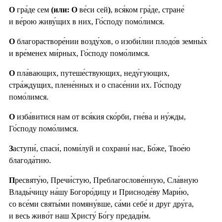
О
гра́де сем
(или: О
ве́си сей
)
, вся́ком гра́де, стране́
и ве́рою живу́щих в них, Го́споду помо́лимся.
О
благорастворе́нии возду́хов, о изоби́лии плодо́в земны́х
и вре́менех ми́рных, Го́споду помо́лимся.
О
пла́вающих, путеше́ствующих, неду́гующих,
стра́ждущих, плене́нных и о спасе́нии их. Го́споду
помо́лимся.
О
изба́витися нам от вся́кия ско́рби, гне́ва и ну́жды,
Го́споду помо́лимся.
З
аступи́, спаси́, поми́луй и сохрани́ нас, Бо́же, Твое́ю
благода́тию.
П
ресвяту́ю, Пречи́стую, Преблагослове́нную, Сла́вную
Влады́чицу на́шу Богоро́дицу и Присноде́ву Мари́ю,
со все́ми святы́ми помяну́вше, са́ми себе́ и друг дру́га,
и весь живо́т наш Христу́ Бо́гу предади́м.