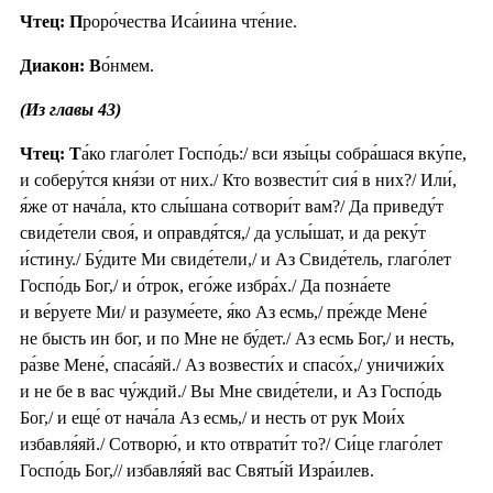
Чтец: П
роро́чества Иса́иина чте́ние.
Диакон: В
о́нмем.
(Из главы 43)
Чтец: Т
а́ко глаго́лет Госпо́дь:/ вси язы́цы собра́шася вку́пе,
и соберу́тся кня́зи от них./ Кто возвести́т сия́ в них?/ Или́,
я́же от нача́ла, кто слы́шана сотвори́т вам?/ Да приведу́т
свиде́тели своя́, и оправдя́тся,/ да услы́шат, и да реку́т
и́стину./ Бу́дите Ми свиде́тели,/ и Аз Свиде́тель, глаго́лет
Госпо́дь Бог,/ и о́трок, его́же избра́х./ Да позна́ете
и ве́руете Ми/ и разуме́ете, я́ко Аз есмь,/ пре́жде Мене́
не бысть ин бог, и по Мне не бу́дет./ Аз есмь Бог,/ и несть,
ра́зве Мене́, спаса́яй./ Аз возвести́х и спасо́х,/ уничижи́х
и не бе в вас чу́ждий./ Вы Мне свиде́тели, и Аз Госпо́дь
Бог,/ и еще́ от нача́ла Аз есмь,/ и несть от рук Мои́х
избавля́яй./ Сотворю́, и кто отврати́т то?/ Си́це глаго́лет
Госпо́дь Бог,// избавля́яй вас Святы́й Изра́илев.