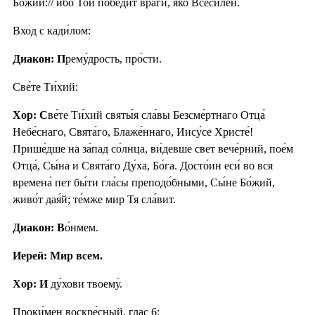
Бо́жии:// и́бо Той победи́т враги́, я́ко Всеси́лен.
Вход с кади́лом:
Диакон: П
рему́дрость, про́сти.
Све́те Ти́хий:
Хор: С
ве́те Ти́хий святы́я сла́вы Безсме́ртнаго Отца́
Небе́снаго, Свята́го, Блаже́ннаго, Иису́се Христе́!
Прише́дше на за́пад со́лнца, ви́девше свет вече́рний, пое́м
Отца́, Сы́на и Свята́го Ду́ха, Бо́га. Досто́ин еси́ во вся
времена́ пет бы́ти гла́сы преподо́бными, Сы́не Бо́жий,
живо́т дая́й; те́мже мир Тя сла́вит.
Диакон: В
о́нмем.
Иерей: Мир всем.
Хор: И
ду́хови твоему́.
Проки́мен воскре́сный, глас 6: