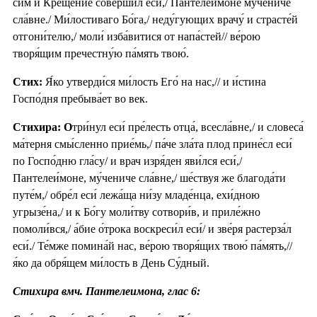
сим и Креще́ние соверши́л еси́,/ Пантелеи́моне му́чениче
сла́вне./ Ми́лостиваго Бо́га,/ неду́гующих врачу́ и страсте́й
отгони́телю,/ моли́ изба́витися от напа́стей// ве́рою
творя́щим пречестну́ю па́мять твою́.
Стих:
Я́ко утверди́ся ми́лость Его́ на нас,// и и́стина
Госпо́дня пребыва́ет во век.
Стихира: О
три́нул еси́ пре́лесть отца́, всесла́вне,/ и словеса́
ма́терня смы́сленно прие́мь,/ па́че зла́та плод прине́сл еси́
по Госпо́дню гла́су/ и врач изря́ден яви́лся еси́,/
Пантелеи́моне, му́чениче сла́вне,/ ше́ствуя же благода́ти
путе́м,/ обре́л еси́ лежа́ща ни́зу младе́нца, ехи́дною
угрызе́на,/ и к Бо́гу моли́тву сотвори́в, и приле́жно
помоли́вся,/ а́бие о́трока воскреси́л еси́/ и зве́ря растерза́л
еси́./ Те́мже помина́й нас, ве́рою творя́щих твою́ па́мять,//
я́ко да обря́щем ми́лость в День Су́дный.
Стихира вмч. Пантелеимона, глас 6: