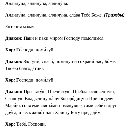
А
ллилу́иа, аллилу́иа, аллилу́иа.
А
ллилу́иа, аллилу́иа, аллилу́иа, сла́ва Тебе́ Бо́же.
(Трижды)
Ектения́ ма́лая:
Диакон: П
а́ки и па́ки ми́ром Го́споду помо́лимся.
Хор: Г
о́споди, поми́луй.
Диакон: З
аступи́, спаси́, поми́луй и сохрани́ нас, Бо́же,
Твое́ю благода́тию.
Хор: Г
о́споди, поми́луй.
Диакон: П
ресвяту́ю, Пречи́стую, Преблагослове́нную,
Сла́вную Влады́чицу на́шу Богоро́дицу и Присноде́ву
Мари́ю, со все́ми святы́ми помяну́вше, са́ми себе́ и друг
дру́га, и весь живо́т наш Христу́ Бо́гу предади́м.
Хор: Т
ебе́, Го́споди.