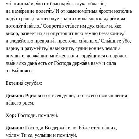
мо́лниины/ и, я́ко от благокру́гла лу́ка облако́в,
на наме́рение полетя́т./ И от каменоме́тныя я́рости испо́лнь
паду́т гра́ды,/ вознегоду́ет на них вода́ морска́я,/ ре́ки же
потопя́т я́ на́гло./ Сопроти́в ста́нет им дух си́лы/ и, я́ко
ви́хор, разве́ет их,/ и опустоши́т всю зе́млю беззако́ние,/
и злоде́йство преврати́т престо́лы си́льных./ Слы́шите у́бо,
ца́рие, и разуме́йте,/ навы́кните, судии́ конце́в земли́,/
внуши́те, держа́щии мно́жества/ и гордя́щиися о наро́дех
язы́к,/ я́ко дана́ есть от Го́спода держа́ва вам// и си́ла
от Вы́шняго.
Ектения́ сугу́бая:
Диакон: Р
цем вси от всея́ души́, и от всего́ помышле́ния
на́шего рцем.
Хор: Г
о́споди, поми́луй.
Диакон: Г
о́споди Вседержи́телю, Бо́же оте́ц на́ших,
мо́лим Ти ся, услы́ши и поми́луй.