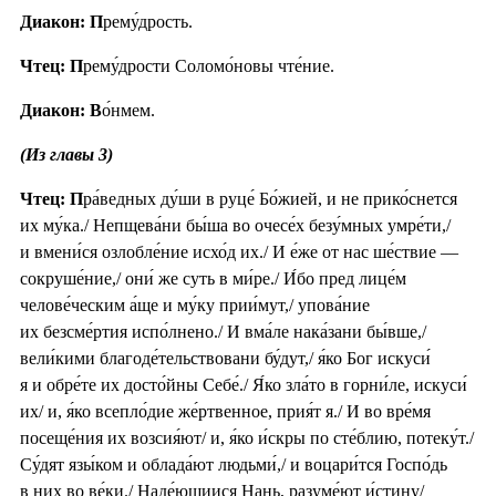
Диакон: П
рему́дрость.
Чтец: П
рему́дрости Соломо́новы чте́ние.
Диакон: В
о́нмем.
(Из главы 3)
Чтец: П
ра́ведных ду́ши в руце́ Бо́жией, и не прико́снется
их му́ка./ Непщева́ни бы́ша во очесе́х безу́мных умре́ти,/
и вмени́ся озлобле́ние исхо́д их./ И е́же от нас ше́ствие —
сокруше́ние,/ они́ же суть в ми́ре./ И́бо пред лице́м
челове́ческим а́ще и му́ку прии́мут,/ упова́ние
их безсме́ртия испо́лнено./ И вма́ле нака́зани бы́вше,/
вели́кими благоде́тельствовани бу́дут,/ я́ко Бог искуси́
я и обре́те их досто́йны Себе́./ Я́ко зла́то в горни́ле, искуси́
их/ и, я́ко всепло́дие же́ртвенное, прия́т я./ И во вре́мя
посеще́ния их возсия́ют/ и, я́ко и́скры по сте́блию, потеку́т./
Су́дят язы́ком и облада́ют людьми́,/ и воцари́тся Госпо́дь
в них во ве́ки./ Наде́ющиися Нань, разуме́ют и́стину/