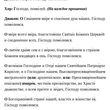
Хор: Г
о́споди, поми́луй.
(На каждое прошение)
Диакон: О
Свы́шнем ми́ре и спасе́нии душ на́ших, Го́споду
помо́лимся.
О
ми́ре всего́ ми́ра, благостоя́нии Святы́х Бо́жиих Церкве́й
и соедине́нии всех, Го́споду помо́лимся.
О
святе́м хра́ме сем и с ве́рою, благогове́нием и стра́хом
Бо́жиим входя́щих в онь, Го́споду помо́лимся.
О
вели́ком Господи́не и Отце́ на́шем Святе́йшем Патриа́рхе
Кири́лле, и о Господи́не на́шем, Высокопреосвяще́ннейшем
митрополи́те
(или:
архиепи́скопе,
или:
Преосвяще́ннейшем
епи́скопе
) имяре́к
, честне́м пресви́терстве, во Христе́
диа́констве, о всем при́чте и лю́дех, Го́споду помо́лимся.
О
Богохрани́мей стране́ на́шей, власте́х и во́инстве ея́,
Го́споду помо́лимся.