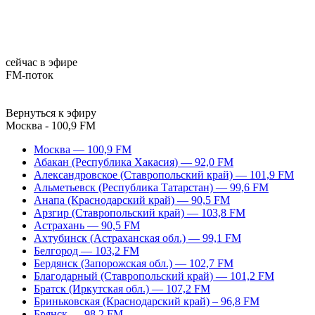
сейчас в эфире
FM-поток
Вернуться к эфиру
Москва - 100,9 FM
Москва — 100,9 FM
Абакан (Республика Хакасия) — 92,0 FM
Александровское (Ставропольский край) — 101,9 FM
Альметьевск (Республика Татарстан) — 99,6 FM
Анапа (Краснодарский край) — 90,5 FM
Арзгир (Ставропольский край) — 103,8 FM
Астрахань — 90,5 FM
Ахтубинск (Астраханская обл.) — 99,1 FM
Белгород — 103,2 FM
Бердянск (Запорожская обл.) — 102,7 FM
Благодарный (Ставропольский край) — 101,2 FM
Братск (Иркутская обл.) — 107,2 FM
Бриньковская (Краснодарский край) – 96,8 FM
Брянск — 98,2 FM