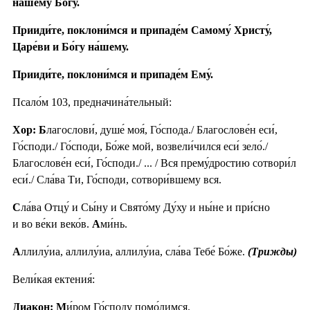
на́шему Бо́гу.
Прииди́те, поклони́мся и припаде́м Самому́ Христу́,
Царе́ви и Бо́гу на́шему.
Прииди́те, поклони́мся и припаде́м Ему́.
Псало́м 103, предначина́тельный:
Хор: Б
лагослови́, душе́ моя́, Го́спода./ Благослове́н еси́,
Го́споди./ Го́споди, Бо́же мой, возвели́чился еси́ зело́./
Благослове́н еси́, Го́споди./ ... / Вся прему́дростию сотвори́л
еси́./ Сла́ва Ти, Го́споди, сотвори́вшему вся.
С
ла́ва Отцу́ и Сы́ну и Свято́му Ду́ху и ны́не и при́сно
и во ве́ки веко́в.
А
ми́нь.
А
ллилу́иа, аллилу́иа, аллилу́иа, сла́ва Тебе́ Бо́же.
(Трижды)
Вели́кая ектения́:
Диакон: М
и́ром Го́споду помо́лимся.