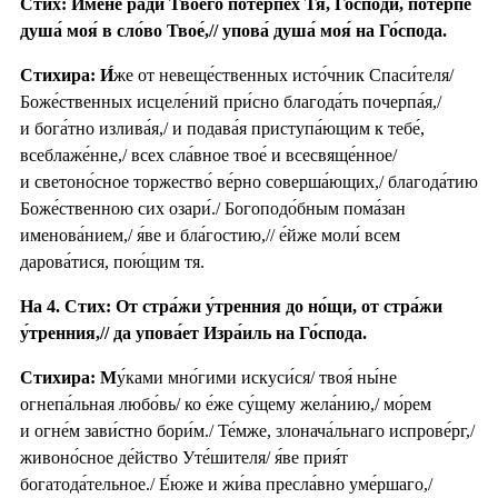
Стих: И́мене ра́ди Твоего́ потерпе́х Тя, Го́споди, потерпе́
душа́ моя́ в сло́во Твое́,// упова́ душа́ моя́ на Го́спода.
Стихира:
И́
же от невеще́ственных исто́чник Спаси́теля/
Боже́ственных исцеле́ний при́сно благода́ть почерпа́я,/
и бога́тно излива́я,/ и подава́я приступа́ющим к тебе́,
всеблаже́нне,/ всех сла́вное твое́ и всесвяще́нное/
и светоно́сное торжество́ ве́рно соверша́ющих,/ благода́тию
Боже́ственною сих озари́./ Богоподо́бным пома́зан
именова́нием,/ я́ве и бла́гостию,// е́йже моли́ всем
дарова́тися, пою́щим тя.
На 4. Стих: От стра́жи у́тренния до но́щи, от стра́жи
у́тренния,// да упова́ет Изра́иль на Го́спода.
Стихира: М
у́ками мно́гими искуси́ся/ твоя́ ны́не
огнепа́льная любо́вь/ ко е́же су́щему жела́нию,/ мо́рем
и огне́м зави́стно бори́м./ Те́мже, злонача́льнаго испрове́рг,/
живоно́сное де́йство Уте́шителя/ я́ве прия́т
богатода́тельное./ Е́юже и жи́ва пресла́вно уме́ршаго,/