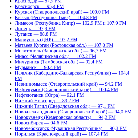
Краснодар — 87,9 FM
Красноярск — 95,4 FM
Курская (Ставропольский край) — 100,0 FM
Кызыл (Республика Тыва) — 104,8 FM
Лимасол (Республика Кипр) — 102,9 FM и 107,9 FM
Липецк — 97,9 FM
Луганск — 88,8 FM
Мариуполь (ДНР) — 97,2 FM
Матвеев Курган (Ростовская обл.) — 107,0 FM
Мелитополь (Запорожская обл.) — 96,7 FM
Миасс (Челябинская обл.) — 102,2 FM
Мичуринск (Тамбовская обл.) — 92,4 FM
Мурманск — 90,4 FM
Нальчик (Кабардино-Балкарская Республика) — 104,4
FM
Невинномысск (Ставропольский край) — 94,2 FM
Нефтекумск (Ставропольский край) — 100,4 FM
Нефтеюганск (Югра) — 92,1 FM
Нижний Новгород — 89,2 FM
Нижний Тагил (Свердловская обл.) — 97,1 FM
Новоалександровск (Ставропольский край) — 94,0 FM
Новокузнецк (Кемеровская область) — 94,2 FM
Новосибирск — 94,6 FM
Новочебоксарск (Чувашская Республика) — 90,3 FM
Норильск (Красноярский край) — 107,4 FM