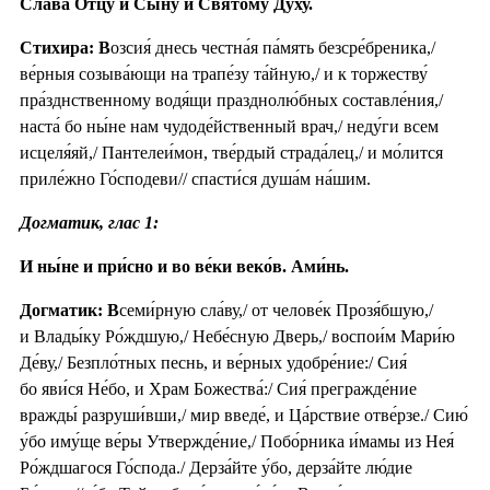
Сла́ва Отцу́ и Сы́ну и Свято́му Ду́ху.
Стихира: В
озсия́ днесь честна́я па́мять безсре́бреника,/
ве́рныя созыва́ющи на трапе́зу та́йную,/ и к торжеству́
пра́зднственному водя́щи празднолю́бных составле́ния,/
наста́ бо ны́не нам чудоде́йственный врач,/ неду́ги всем
исцеля́яй,/ Пантелеи́мон, тве́рдый страда́лец,/ и мо́лится
приле́жно Го́сподеви// спасти́ся душа́м на́шим.
Догматик, глас 1:
И ны́не и при́сно и во ве́ки веко́в. Ами́нь.
Догматик: В
семи́рную сла́ву,/ от челове́к Прозя́бшую,/
и Влады́ку Ро́ждшую,/ Небе́сную Дверь,/ воспои́м Мари́ю
Де́ву,/ Безпло́тных песнь, и ве́рных удобре́ние:/ Сия́
бо яви́ся Не́бо, и Храм Божества́:/ Сия́ прегражде́ние
вражды́ разруши́вши,/ мир введе́, и Ца́рствие отве́рзе./ Сию́
у́бо иму́ще ве́ры Утвержде́ние,/ Побо́рника и́мамы из Нея́
Ро́ждшагося Го́спода./ Дерза́йте у́бо, дерза́йте лю́дие