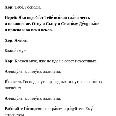
Хор: Т
ебе́, Го́споди.
Иерей: Я́ко подоба́ет Тебе́ вся́кая сла́ва честь
и поклоне́ние, Отцу́ и Сы́ну и Свято́му Ду́ху, ны́не
и при́сно и во ве́ки веко́в.
Хор: А
ми́нь.
Блаже́н муж:
Хор: Б
лаже́н муж, и́же не и́де на сове́т нечести́вых.
А
ллилу́иа, аллилу́иа, аллилу́иа.
Я́
ко весть Госпо́дь путь пра́ведных, и путь нечести́вых
поги́бнет.
А
ллилу́иа, аллилу́иа, аллилу́иа.
Р
або́тайте Го́сподеви со стра́хом и ра́дуйтеся Ему́
с тре́петом.