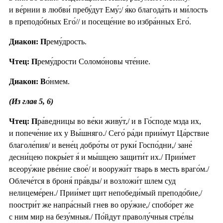
и ве́рнии в любви́ пребу́дут Ему́;/ я́ко благода́ть и ми́лость
в преподо́бных Его́// и посеще́ние во избра́нных Его́.
Диакон: П
рему́дрость.
Чтец: П
рему́дрости Соломо́новы чте́ние.
Диакон: В
о́нмем.
(Из глав 5, 6)
Чтец: П
ра́ведницы во ве́ки живу́т,/ и в Го́споде мзда их,
и попече́ние их у Вы́шняго./ Сего́ ра́ди прии́мут Ца́рствие
благоле́пия/ и вене́ц добро́ты от руки́ Госпо́дни,/ зане́
десни́цею покры́ет я́ и мы́шцею защити́т их./ Прии́мет
всеору́жие рве́ние свое́/ и вооружи́т тварь в месть враго́м./
Облече́тся в броня́ пра́вды/ и возложи́т шлем суд
нелицеме́рен./ Прии́мет щит непобеди́мый преподо́бие,/
поостри́т же напра́сный гнев во ору́жие,/ спобо́рет же
с ним мир на безу́мныя./ По́йдут праволу́чныя стре́лы