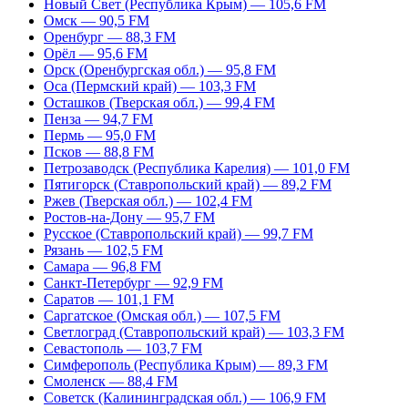
Новый Свет (Республика Крым) — 105,6 FM
Омск — 90,5 FM
Оренбург — 88,3 FM
Орёл — 95,6 FM
Орск (Оренбургская обл.) — 95,8 FM
Оса (Пермский край) — 103,3 FM
Осташков (Тверская обл.) — 99,4 FM
Пенза — 94,7 FM
Пермь — 95,0 FM
Псков — 88,8 FM
Петрозаводск (Республика Карелия) — 101,0 FM
Пятигорск (Ставропольский край) — 89,2 FM
Ржев (Тверская обл.) — 102,4 FM
Ростов-на-Дону — 95,7 FM
Русское (Ставропольский край) — 99,7 FM
Рязань — 102,5 FM
Самара — 96,8 FM
Санкт-Петербург — 92,9 FM
Саратов — 101,1 FM
Саргатское (Омская обл.) — 107,5 FM
Светлоград (Ставропольский край) — 103,3 FM
Севастополь — 103,7 FM
Симферополь (Республика Крым) — 89,3 FM
Смоленск — 88,4 FM
Советск (Калининградская обл.) — 106,9 FM