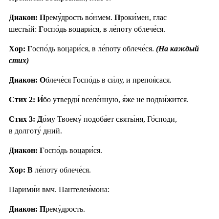
Диакон: П
рему́дрость во́нмем.
П
роки́мен, глас
шесты́й:
Г
оспо́дь воцари́ся, в ле́поту облече́ся.
Хор: Г
оспо́дь воцари́ся, в ле́поту облече́ся.
(На каждый
стих)
Диакон: О
блече́ся Госпо́дь в си́лу, и препоя́сася.
Стих 2:
И́
бо утверди́ вселе́нную, я́же не подви́жится.
Стих 3:
Д
о́му Твоему́ подоба́ет святы́ня, Го́споди,
в долготу́ дний.
Диакон: Г
оспо́дь воцари́ся.
Хор: В
ле́поту облече́ся.
Парими́и вмч. Пантелеи́мона:
Диакон: П
рему́дрость.