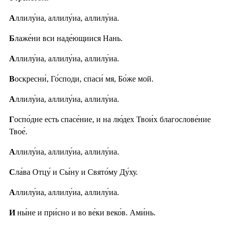
А
ллилу́иа, аллилу́иа, аллилу́иа.
Б
лаже́ни вси наде́ющиися Нань.
А
ллилу́иа, аллилу́иа, аллилу́иа.
В
оскресни́, Го́споди, спаси́ мя, Бо́же мой.
А
ллилу́иа, аллилу́иа, аллилу́иа.
Г
оспо́дне есть спасе́ние, и на лю́дех Твои́х благослове́ние
Твое́.
А
ллилу́иа, аллилу́иа, аллилу́иа.
С
ла́ва Отцу́ и Сы́ну и Свято́му Ду́ху.
А
ллилу́иа, аллилу́иа, аллилу́иа.
И
ны́не и при́сно и во ве́ки веко́в. Ами́нь.