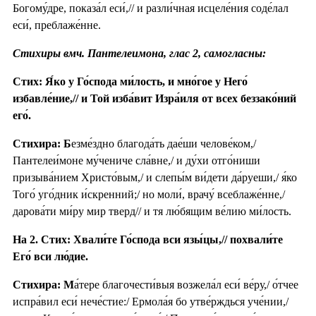
Богому́дре, показа́л еси́,// и разли́чная исцеле́ния соде́лал
еси́, преблаже́нне.
Стихиры вмч. Пантелеимона, глас 2, самогласны:
Стих: Я́ко у Го́спода ми́лость, и мно́гое у Него́
избавле́ние,// и Той изба́вит Изра́иля от всех беззако́ний
его́.
Стихира: Б
езме́здно благода́ть дае́ши челове́ком,/
Пантелеи́моне му́чениче сла́вне,/ и ду́хи отго́ниши
призыва́нием Христо́вым,/ и слепы́м ви́дети да́руеши,/ я́ко
Того́ уго́дник и́скренний;/ но моли́, врачу́ всеблаже́нне,/
дарова́ти ми́ру мир тверд// и тя лю́бящим ве́лию ми́лость.
На 2. Стих: Хвали́те Го́спода вси язы́цы,// похвали́те
Его́ вси лю́дие.
Стихира: М
а́тере благочести́выя возжела́л еси́ ве́ру,/ о́тчее
испра́вил еси́ нече́стие:/ Ермола́я бо утве́рждься уче́нии,/