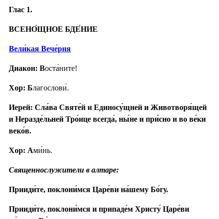
Глас 1.
ВСЕНО́ЩНОЕ БДЕ́НИЕ
Вели́кая Вече́рня
Диакон: В
оста́ните!
Хор: Б
лагослови́.
Иерей: Сла́ва Святе́й и Единосу́щней и Животворя́щей
и Неразде́льней Тро́ице всегда́, ны́не и при́сно и во ве́ки
веко́в.
Хор: А
ми́нь.
Священнослужители в алтаре:
Прииди́те, поклони́мся Царе́ви на́шему Бо́гу.
Прииди́те, поклони́мся и припаде́м Христу́ Царе́ви