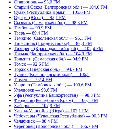
Ставрополь — 93,0 FM
Старый Оскол (Белгородская обл.) — 104,0 FM
Судак (Республика Крым) — 105,6 FM
Сургут (Югра) — 92,1 FM
Сызрань (Самарская обл.) — 98,3 FM
Тамбов — 99,9 FM
Тверь — 89,4 FM
Тёмкино (Смоленская обл.) — 96,1 FM
Тирасполь (Приднестровье) — 88,3 FM
Тихорецк (Краснодарский край) — 102,4 FM
Токмак (Запорожская обл.) — 104,9 FM
Тольятти (Самарская обл.) — 94,9 FM
Томск — 92,6 FM
Торжок (Тверская обл.) — 94,7 FM
Туапсе (Краснодарский край) — 106,5
Тюмень — 92,4 FM
Уварово (Тамбовская обл.) — 100,6 FM
Ульяновск — 93,6 FM
Уфа (Республика Башкортостан) — 98,8 FM
Феодосия (Республика Крым) — 106,1 FM
Хабаровск — 107,9 FM
Ханты-Мансийск (Югра) — 107,1 FM
Чебоксары (Чувашская Республика) — 90,3 FM
Челябинск — 88,4 FM
Череповец (Вологодская обл.) — 106,7 FM