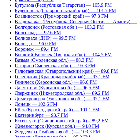
Бугульма (Республика Татарстан) — 105,9 FM
Буденновск (Ставропольский край) — 101,7 FM
Владивосток (Приморский край) — 97,3 FM
Владикавказ (Республика Северная Осетия — Алания) —
Волгодонск (Ростовская обл.) — 103,2 FM
Волгоград — 92,6 FM
Волноваха (ДНР) — 99,5 FM
Вологда — 96,0 FM
Воронеж — 89,4 FM
Вышний Волочек (Тверская обл.) — 104,5 FM
Вязьма (Смоленская обл.) — 88,3 FM
Гагарин (Смоленская обл.) — 95,3 FM
Галюгаевская (Ставропольский край) — 89,8 FM
Геленджик (Краснодарский край) — 93,1 FM
Геническ (Херсонская обл.) — 96,6 FM
Далматово (Курганская обл.) — 96,5 FM
Дзержинск (Нижегородская обл.) — 89,2 FM
Димитровград (Ульяновская обл.) — 97,1 FM
Донецк — 102,6 FM
Ейск (Краснодарский край) — 101,1 FM
Екатеринбург — 93,7 FM
Ессентуки (Ставропольский край) – 89,2 FM
Железногорск (Курская обл.) — 94,0 FM
Жердевка (Тамбовская обл.) — 103,3 FM