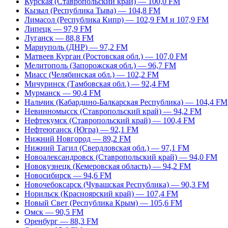
Курская (Ставропольский край) — 100,0 FM
Кызыл (Республика Тыва) — 104,8 FM
Лимасол (Республика Кипр) — 102,9 FM и 107,9 FM
Липецк — 97,9 FM
Луганск — 88,8 FM
Мариуполь (ДНР) — 97,2 FM
Матвеев Курган (Ростовская обл.) — 107,0 FM
Мелитополь (Запорожская обл.) — 96,7 FM
Миасс (Челябинская обл.) — 102,2 FM
Мичуринск (Тамбовская обл.) — 92,4 FM
Мурманск — 90,4 FM
Нальчик (Кабардино-Балкарская Республика) — 104,4 FM
Невинномысск (Ставропольский край) — 94,2 FM
Нефтекумск (Ставропольский край) — 100,4 FM
Нефтеюганск (Югра) — 92,1 FM
Нижний Новгород — 89,2 FM
Нижний Тагил (Свердловская обл.) — 97,1 FM
Новоалександровск (Ставропольский край) — 94,0 FM
Новокузнецк (Кемеровская область) — 94,2 FM
Новосибирск — 94,6 FM
Новочебоксарск (Чувашская Республика) — 90,3 FM
Норильск (Красноярский край) — 107,4 FM
Новый Свет (Республика Крым) — 105,6 FM
Омск — 90,5 FM
Оренбург — 88,3 FM