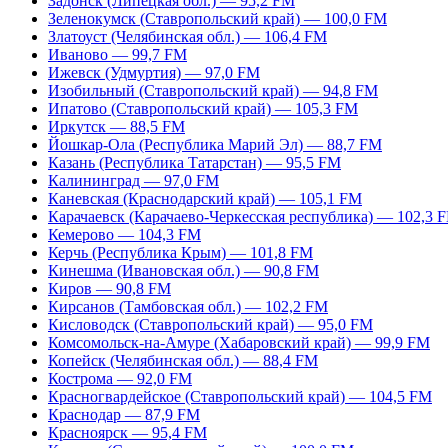
Задонск (Липецкая обл.) — 95,2 FM
Зеленокумск (Ставропольский край) — 100,0 FM
Златоуст (Челябинская обл.) — 106,4 FM
Иваново — 99,7 FM
Ижевск (Удмуртия) — 97,0 FM
Изобильный (Ставропольский край) — 94,8 FM
Ипатово (Ставропольский край) — 105,3 FM
Иркутск — 88,5 FM
Йошкар-Ола (Республика Марий Эл) — 88,7 FM
Казань (Республика Татарстан) — 95,5 FM
Калининград — 97,0 FM
Каневская (Краснодарский край) — 105,1 FM
Карачаевск (Карачаево-Черкесская республика) — 102,3 
Кемерово — 104,3 FM
Керчь (Республика Крым) — 101,8 FM
Кинешма (Ивановская обл.) — 90,8 FM
Киров — 90,8 FM
Кирсанов (Тамбовская обл.) — 102,2 FM
Кисловодск (Ставропольский край) — 95,0 FM
Комсомольск-на-Амуре (Хабаровский край) — 99,9 FM
Копейск (Челябинская обл.) — 88,4 FM
Кострома — 92,0 FM
Красногвардейское (Ставропольский край) — 104,5 FM
Краснодар — 87,9 FM
Красноярск — 95,4 FM