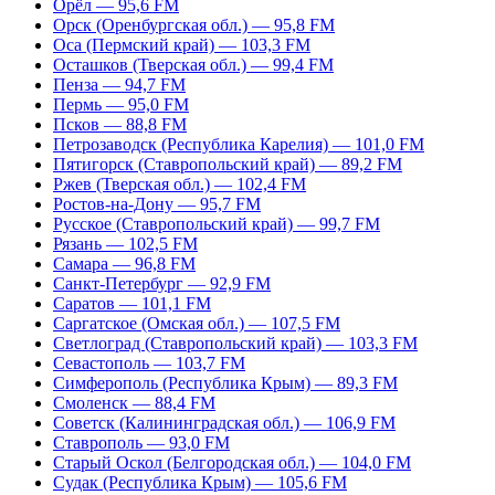
Орёл — 95,6 FM
Орск (Оренбургская обл.) — 95,8 FM
Оса (Пермский край) — 103,3 FM
Осташков (Тверская обл.) — 99,4 FM
Пенза — 94,7 FM
Пермь — 95,0 FM
Псков — 88,8 FM
Петрозаводск (Республика Карелия) — 101,0 FM
Пятигорск (Ставропольский край) — 89,2 FM
Ржев (Тверская обл.) — 102,4 FM
Ростов-на-Дону — 95,7 FM
Русское (Ставропольский край) — 99,7 FM
Рязань — 102,5 FM
Самара — 96,8 FM
Санкт-Петербург — 92,9 FM
Саратов — 101,1 FM
Саргатское (Омская обл.) — 107,5 FM
Светлоград (Ставропольский край) — 103,3 FM
Севастополь — 103,7 FM
Симферополь (Республика Крым) — 89,3 FM
Смоленск — 88,4 FM
Советск (Калининградская обл.) — 106,9 FM
Ставрополь — 93,0 FM
Старый Оскол (Белгородская обл.) — 104,0 FM
Судак (Республика Крым) — 105,6 FM