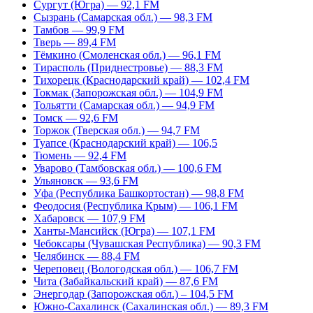
Сургут (Югра) — 92,1 FM
Сызрань (Самарская обл.) — 98,3 FM
Тамбов — 99,9 FM
Тверь — 89,4 FM
Тёмкино (Смоленская обл.) — 96,1 FM
Тирасполь (Приднестровье) — 88,3 FM
Тихорецк (Краснодарский край) — 102,4 FM
Токмак (Запорожская обл.) — 104,9 FM
Тольятти (Самарская обл.) — 94,9 FM
Томск — 92,6 FM
Торжок (Тверская обл.) — 94,7 FM
Туапсе (Краснодарский край) — 106,5
Тюмень — 92,4 FM
Уварово (Тамбовская обл.) — 100,6 FM
Ульяновск — 93,6 FM
Уфа (Республика Башкортостан) — 98,8 FM
Феодосия (Республика Крым) — 106,1 FM
Хабаровск — 107,9 FM
Ханты-Мансийск (Югра) — 107,1 FM
Чебоксары (Чувашская Республика) — 90,3 FM
Челябинск — 88,4 FM
Череповец (Вологодская обл.) — 106,7 FM
Чита (Забайкальский край) — 87,6 FM
Энергодар (Запорожская обл.) – 104,5 FM
Южно-Сахалинск (Сахалинская обл.) — 89,3 FM