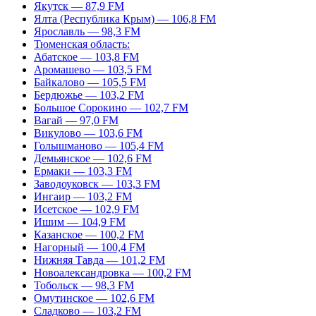
Якутск — 87,9 FM
Ялта (Республика Крым) — 106,8 FM
Ярославль — 98,3 FM
Тюменская область:
Абатское — 103,8 FM
Аромашево — 103,5 FM
Байкалово — 105,5 FM
Бердюжье — 103,2 FM
Большое Сорокино — 102,7 FM
Вагай — 97,0 FM
Викулово — 103,6 FM
Голышманово — 105,4 FM
Демьянское — 102,6 FM
Ермаки — 103,3 FM
Заводоуковск — 103,3 FM
Ингаир — 103,2 FM
Исетское — 102,9 FM
Ишим — 104,9 FM
Казанское — 100,2 FM
Нагорный — 100,4 FM
Нижняя Тавда — 101,2 FM
Новоалександровка — 100,2 FM
Тобольск — 98,3 FM
Омутинское — 102,6 FM
Сладково — 103,2 FM