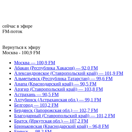
сейчас в эфире
FM-поток
Вернуться к эфиру
Москва - 100,9 FM
Москва — 100,9 FM
Абакан (Республика Хакасия) — 92,0 FM
Александровское (Ставропольский край) — 101,9 FM
Альметьевск (Республика Татарстан) — 99,6 FM
Анапа (Краснодарский край) — 90,5 FM
Арзгир (Ставропольский край) — 103,8 FM
Астрахань — 90,5 FM
Ахтубинск (Астраханская обл.) — 99,1 FM
Белгород — 103,2 FM
Бердянск (Запорожская обл.) — 102,7 FM
Благодарный (Ставропольский край) — 101,2 FM
Братск (Иркутская обл.) — 107,2 FM
Бриньковская (Краснодарский край) – 96,8 FM
Брянск — 98,2 FM