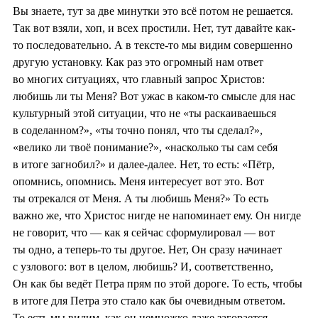
Вы знаете, тут за две минутки это всё потом не решается.
Так вот взяли, хоп, и всех простили. Нет, тут давайте как-
то последовательно. А в тексте-то мы видим совершенно
другую установку. Как раз это огромный нам ответ
во многих ситуациях, что главный запрос Христов:
любишь ли ты Меня? Вот ужас в каком-то смысле для нас
культурный этой ситуации, что не «ты раскаиваешься
в соделанном?», «ты точно понял, что ты сделал?»,
«велико ли твоё понимание?», «насколько ты сам себя
в итоге загнобил?» и далее-далее. Нет, то есть: «Пётр,
опомнись, опомнись. Меня интересует вот это. Вот
ты отрекался от Меня. А ты любишь Меня?» То есть
важно же, что Христос нигде не напоминает ему. Он нигде
не говорит, что — как я сейчас сформулировал — вот
ты одно, а теперь-то ты другое. Нет, Он сразу начинает
с узлового: вот в целом, любишь? И, соответственно,
Он как бы ведёт Петра прям по этой дороге. То есть, чтобы
в итоге для Петра это стало как бы очевидным ответом.
То есть мы видим, как он немножко даже загорается