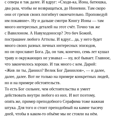
с севера и так далее. И вдруг: «Сходи-ка, Иона, батюшка,
два раза, чтобы не возвращаться, до Ниневии. Там скоро
они от грехов своих погибнут окончательно. Проповедуй
им покаяние». Ну и дальше смотри Книгу Ионы — там
много интересных деталей на этот счёт. Точно так же
с Вавилоном. А Навуходоносор? Это бич Божий,
пострашнее любого Аттилы. И вдруг... да, у него будет
много своих разных личных интересных эпизодов,
но он прославит Бога. Да, он там, конечно, семь лет кушал
траву и окружающих не узнавал — ну, всё бывает. Главное,
что закончилось хорошо. И так много с кем. Дарий:
«Жив ли ты, Даниил? Велик Бог Даниилов», — и далее,
далее, далее. Вот не только на примере конкретных людей,
но и на примере обстоятельств.
То есть Бог сильнее, чем обстоятельства и умеет
действовать внутри любого из них. И вот поэтому,
опять же, пример преподобного Серафима тоже важная
штука. Для того и стоит преподобный на камне тысячу
дней, чтобы в каком-то объёме мы не стояли на нём.