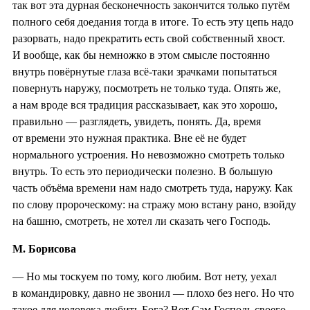
так вот эта дурная бесконечность закончится только путём
полного себя доедания тогда в итоге. То есть эту цепь надо
разорвать, надо прекратить есть свой собственный хвост.
И вообще, как бы немножко в этом смысле постоянно
внутрь повёрнутые глаза всё-таки зрачками попытаться
повернуть наружу, посмотреть не только туда. Опять же,
а нам вроде вся традиция рассказывает, как это хорошо,
правильно — разглядеть, увидеть, понять. Да, время
от времени это нужная практика. Вне её не будет
нормального устроения. Но невозможно смотреть только
внутрь. То есть это периодически полезно. В большую
часть объёма времени нам надо смотреть туда, наружу. Как
по слову пророческому: на стражу мою встану рано, взойду
на башню, смотреть, не хотел ли сказать чего Господь.
М. Борисова
— Но мы тоскуем по тому, кого любим. Вот нету, уехал
в командировку, давно не звонил — плохо без него. Но что
такое для человека любить Бога? Вот Сам Господь своего