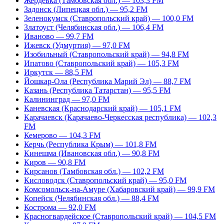
Жердевка (Тамбовская обл.) — 103,3 FM
Задонск (Липецкая обл.) — 95,2 FM
Зеленокумск (Ставропольский край) — 100,0 FM
Златоуст (Челябинская обл.) — 106,4 FM
Иваново — 99,7 FM
Ижевск (Удмуртия) — 97,0 FM
Изобильный (Ставропольский край) — 94,8 FM
Ипатово (Ставропольский край) — 105,3 FM
Иркутск — 88,5 FM
Йошкар-Ола (Республика Марий Эл) — 88,7 FM
Казань (Республика Татарстан) — 95,5 FM
Калининград — 97,0 FM
Каневская (Краснодарский край) — 105,1 FM
Карачаевск (Карачаево-Черкесская республика) — 102,3
FM
Кемерово — 104,3 FM
Керчь (Республика Крым) — 101,8 FM
Кинешма (Ивановская обл.) — 90,8 FM
Киров — 90,8 FM
Кирсанов (Тамбовская обл.) — 102,2 FM
Кисловодск (Ставропольский край) — 95,0 FM
Комсомольск-на-Амуре (Хабаровский край) — 99,9 FM
Копейск (Челябинская обл.) — 88,4 FM
Кострома — 92,0 FM
Красногвардейское (Ставропольский край) — 104,5 FM