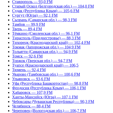
Ставрополь — 93,0 FM
Старый Оскол (Белгородская обл.) — 104,0 FM
Судак (Республика Крым) — 105,6 FM
Сургут (Югра) — 92,1 FM
Сызрань (Самарская обл.) — 98,3 FM
Тамбов — 99,9 FM
Тверь — 89,4 FM
Тёмкино (Смоленская обл.) — 96,1 FM
Тирасполь (Приднестровье) — 88,3 FM
Тихорецк (Краснодарский край) — 102,4 FM
Токмак (Запорожская обл.) — 104,9 FM
Тольятти (Самарская обл.) — 94,9 FM
Томск — 92,6 FM
Торжок (Тверская обл.) — 94,7 FM
Туапсе (Краснодарский край) — 106,5
Тюмень — 92,4 FM
Уварово (Тамбовская обл.) — 100,6 FM
Ульяновск — 93,6 FM
Уфа (Республика Башкортостан) — 98,8 FM
Феодосия (Республика Крым) — 106,1 FM
Хабаровск — 107,9 FM
Ханты-Мансийск (Югра) — 107,1 FM
Чебоксары (Чувашская Республика) — 90,3 FM
Челябинск — 88,4 FM
Череповец (Вологодская обл.) — 106,7 FM