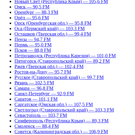
Новый Свет (Республика Крым) — 105,6 FM
Омск — 90,5 FM
Оренбург — 88,3 FM
Орёл — 95,6 FM
Орск (Оренбургская обл.) — 95,8 FM
Оса (Пермский край) — 103,3 FM
Осташков (Тверская обл.) — 99,4 FM
Пенза — 94,7 FM
Пермь — 95,0 FM
Псков — 88,8 FM
Петрозаводск (Республика Карелия) — 101,0 FM
Пятигорск (Ставропольский край) — 89,2 FM
Ржев (Тверская обл.) — 102,4 FM
Ростов-на-Дону — 95,7 FM
Русское (Ставропольский край) — 99,7 FM
Рязань — 102,5 FM
Самара — 96,8 FM
Санкт-Петербург — 92,9 FM
Саратов — 101,1 FM
Саргатское (Омская обл.) — 107,5 FM
Светлоград (Ставропольский край) — 103,3 FM
Севастополь — 103,7 FM
Симферополь (Республика Крым) — 89,3 FM
Смоленск — 88,4 FM
Советск (Калининградская обл.) — 106,9 FM