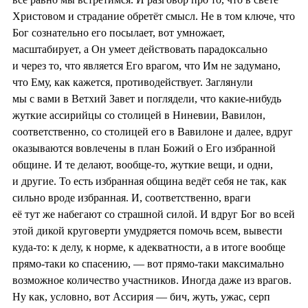
Христовом и страдание обретёт смысл. Не в том ключе, что
Бог сознательно его посылает, вот умножает,
масштабирует, а Он умеет действовать парадоксально
и через то, что является Его врагом, что Им не задумано,
что Ему, как кажется, противодействует. Заглянули
мы с вами в Ветхий Завет и поглядели, что какие-нибудь
жуткие ассирийцы со столицей в Ниневии, Вавилон,
соответственно, со столицей его в Вавилоне и далее, вдруг
оказываются вовлечены в план Божий о Его избранной
общине. И те делают, вообще-то, жуткие вещи, и одни,
и другие. То есть избранная община ведёт себя не так, как
сильно вроде избранная. И, соответственно, враги
её тут же набегают со страшной силой. И вдруг Бог во всей
этой дикой круговерти умудряется помочь всем, вывести
куда-то: к делу, к норме, к адекватности, а в итоге вообще
прямо-таки ко спасению, — вот прямо-таки максимально
возможное количество участников. Иногда даже из врагов.
Ну как, условно, вот Ассирия — бич, жуть, ужас, серп