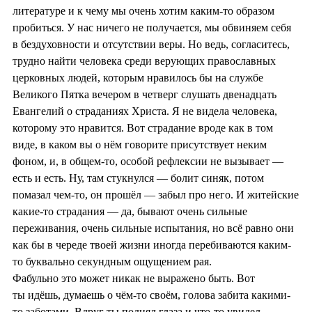
литературе и к чему мы очень хотим каким-то образом
пробиться. У нас ничего не получается, мы обвиняем себя
в бездуховности и отсутствии веры. Но ведь, согласитесь,
трудно найти человека среди верующих православных
церковных людей, которым нравилось бы на службе
Великого Пятка вечером в четверг слушать двенадцать
Евангелий о страданиях Христа. Я не видела человека,
которому это нравится. Вот страдание вроде как в том
виде, в каком вы о нём говорите присутствует неким
фоном, и, в общем-то, особой рефлексии не вызывает —
есть и есть. Ну, там стукнулся — болит синяк, потом
помазал чем-то, он прошёл — забыл про него. И житейские
какие-то страдания — да, бывают очень сильные
переживания, очень сильные испытания, но всё равно они
как бы в череде твоей жизни иногда перебиваются каким-
то буквально секундным ощущением рая.
Фабульно это может никак не выражено быть. Вот
ты идёшь, думаешь о чём-то своём, голова забита какими-
то заботами. Вдруг ты поднял глаза и что-то увидел.