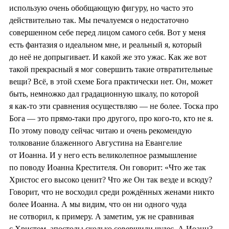
использую очень обобщающую фигуру, но часто это
действительно так. Мы печалуемся о недостаточно
совершенном себе перед лицом самого себя. Вот у меня
есть фантазия о идеальном мне, и реальный я, который
до неё не допрыгивает. И какой же это ужас. Как же вот
такой прекрасный я мог совершить такие отвратительные
вещи? Всё, в этой схеме Бога практически нет. Он, может
быть, немножко дал градационную шкалу, по которой
я как-то эти сравнения осуществляю — не более. Тоска про
Бога — это прямо-таки про другого, про кого-то, кто не я.
По этому поводу сейчас читаю и очень рекомендую
толкование блаженного Августина на Евангелие
от Иоанна. И у него есть великолепное размышление
по поводу Иоанна Крестителя. Он говорит: «Что же так
Христос его высоко ценит? Что же Он так везде и всюду?
Говорит, что не восходил среди рождённых женами никто
более Иоанна. А мы видим, что он ни одного чуда
не сотворил, к примеру. А заметим, уж не сравнивая
с Христом, апостолы сколько совершили чудес. А Иоанн?