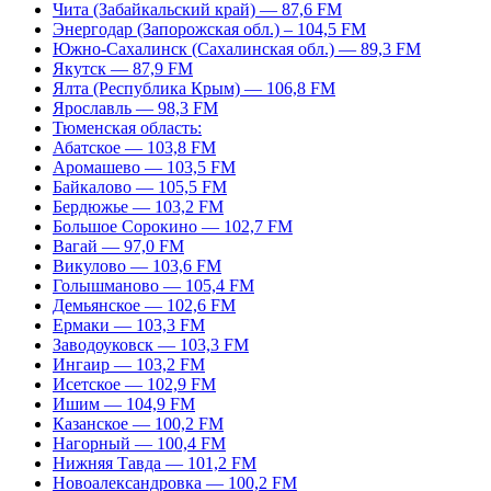
Чита (Забайкальский край) — 87,6 FM
Энергодар (Запорожская обл.) – 104,5 FM
Южно-Сахалинск (Сахалинская обл.) — 89,3 FM
Якутск — 87,9 FM
Ялта (Республика Крым) — 106,8 FM
Ярославль — 98,3 FM
Тюменская область:
Абатское — 103,8 FM
Аромашево — 103,5 FM
Байкалово — 105,5 FM
Бердюжье — 103,2 FM
Большое Сорокино — 102,7 FM
Вагай — 97,0 FM
Викулово — 103,6 FM
Голышманово — 105,4 FM
Демьянское — 102,6 FM
Ермаки — 103,3 FM
Заводоуковск — 103,3 FM
Ингаир — 103,2 FM
Исетское — 102,9 FM
Ишим — 104,9 FM
Казанское — 100,2 FM
Нагорный — 100,4 FM
Нижняя Тавда — 101,2 FM
Новоалександровка — 100,2 FM