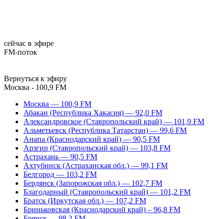
сейчас в эфире
FM-поток
Вернуться к эфиру
Москва - 100,9 FM
Москва — 100,9 FM
Абакан (Республика Хакасия) — 92,0 FM
Александровское (Ставропольский край) — 101,9 FM
Альметьевск (Республика Татарстан) — 99,6 FM
Анапа (Краснодарский край) — 90,5 FM
Арзгир (Ставропольский край) — 103,8 FM
Астрахань — 90,5 FM
Ахтубинск (Астраханская обл.) — 99,1 FM
Белгород — 103,2 FM
Бердянск (Запорожская обл.) — 102,7 FM
Благодарный (Ставропольский край) — 101,2 FM
Братск (Иркутская обл.) — 107,2 FM
Бриньковская (Краснодарский край) – 96,8 FM
Брянск — 98,2 FM