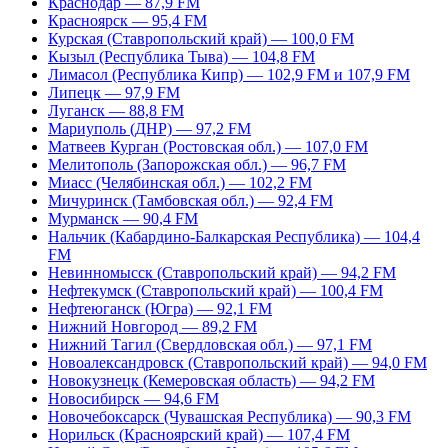
Краснодар — 87,9 FM
Красноярск — 95,4 FM
Курская (Ставропольский край) — 100,0 FM
Кызыл (Республика Тыва) — 104,8 FM
Лимасол (Республика Кипр) — 102,9 FM и 107,9 FM
Липецк — 97,9 FM
Луганск — 88,8 FM
Мариуполь (ДНР) — 97,2 FM
Матвеев Курган (Ростовская обл.) — 107,0 FM
Мелитополь (Запорожская обл.) — 96,7 FM
Миасс (Челябинская обл.) — 102,2 FM
Мичуринск (Тамбовская обл.) — 92,4 FM
Мурманск — 90,4 FM
Нальчик (Кабардино-Балкарская Республика) — 104,4
FM
Невинномысск (Ставропольский край) — 94,2 FM
Нефтекумск (Ставропольский край) — 100,4 FM
Нефтеюганск (Югра) — 92,1 FM
Нижний Новгород — 89,2 FM
Нижний Тагил (Свердловская обл.) — 97,1 FM
Новоалександровск (Ставропольский край) — 94,0 FM
Новокузнецк (Кемеровская область) — 94,2 FM
Новосибирск — 94,6 FM
Новочебоксарск (Чувашская Республика) — 90,3 FM
Норильск (Красноярский край) — 107,4 FM