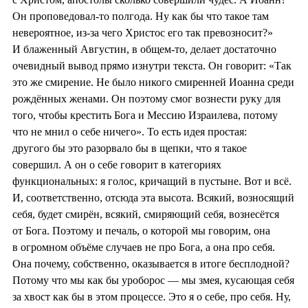
Он проповедовал-то полгода. Ну как бы что такое там
невероятное, из-за чего Христос его так превозносит?»
И блаженный Августин, в общем-то, делает достаточно
очевидный вывод прямо изнутри текста. Он говорит: «Так
это же смирение. Не было никого смиренней Иоанна среди
рождённых женами. Он поэтому смог вознести руку для
того, чтобы крестить Бога и Мессию Израилева, потому
что не мнил о себе ничего». То есть идея простая:
другого бы это разорвало бы в щепки, что я такое
совершил. А он о себе говорит в категориях
функциональных: я голос, кричащий в пустыне. Вот и всё.
И, соответственно, отсюда эта высота. Всякий, возносящий
себя, будет смирён, всякий, смиряющий себя, вознесётся
от Бога. Поэтому и печаль, о которой мы говорим, она
в огромном объёме случаев не про Бога, а она про себя.
Она почему, собственно, оказывается в итоге бесплодной?
Потому что мы как бы уроборос — мы змея, кусающая себя
за хвост как бы в этом процессе. Это я о себе, про себя. Ну,