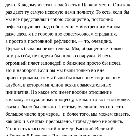
дело. Каждому из этих людей есть в Церкви место. Они как
раз дают ту самую искомую нами полноту. То есть, если бы
мы все представляли собою сообщество, постоянно
рефлексирующее над собственным внутренним миром —
даже здесь я не говорю про совсем-совсем страдания,
а просто в постоянной рефлексии, — то, очевидно,
Церковь была бы бездеятельна. Мы, обращённые только
внутрь себя, не видели бы ничего снаружи. И весь
огромный пласт заповедей о ближнем просто бы исчез.
Но и наоборот. Если бы мы были только во вне
ориентированы, то мы были бы классным социальным
клубом, в котором миллион всяких замечательных
инициатив. Но какое это имеет вообще отношение
к какому-то духовному процессу, к какой-то вот этой ковке,
сказать было бы сложно. Поэтому очевидно, что вот это
большое число примеров... и более того, мы можем сказать,
как оно и в святых преломлено, чтобы далеко не ходить.
У нас есть классический пример: Василий Великий
и Григорий Богослов. Вот люди диаметрально