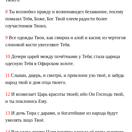
8
Ты возлюбил правду и возненавидел беззаконие, посему
помазал Тебя, Боже, Бог Твой елеем радости более
соучастников Твоих.
9
Все одежды Твои, как смирна и алой и касия; из чертогов
слоновой кости увеселяют Тебя.
10
Дочери царей между почётными у Тебя; стала царица
одесную Тебя в Офирском золоте.
11
Слыши, дщерь, и смотри, и приклони ухо твоё, и забудь
народ твой и дом отца твоего.
12
И возжелает Царь красоты твоей; ибо Он Господь твой,
и ты поклонись Ему.
13
И дочь Тира с дарами, и богатейшие из народа будут
умолять лицо Твоё.
14
Вся слава дщери Царя внутри; одежда её шита золотом;