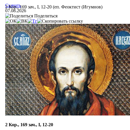
Скачать
2 Кор., 169 зач., I, 12-20 (еп. Феоктист (Игумнов)
07.08.2026
Поделиться
2 Кор., 169 зач., I, 12-20