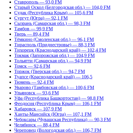
Ставрополь — 93,0 FM
Старый Оскол (Белгородская обл.) — 104,0 FM
Судак (Республика Крым) — 105,6 FM
Сургут (Югра) — 92,1 FM
Сызрань (Самарская обл.) — 98,3 FM
Тамбов — 99,9 FM
Тверь — 89,4 FM
Тёмкино (Смоленская обл.) — 96,1 FM
Тирасполь (Приднестровье) — 88,3 FM
Тихорецк (Краснодарский край) — 102,4 FM
Токмак (Запорожская обл.) — 104,9 FM
Тольятти (Самарская обл.) — 94,9 FM
Томск — 92,6 FM
Торжок (Тверская обл.) — 94,7 FM
Туапсе (Краснодарский край) — 106,5
Тюмень — 92,4 FM
Уварово (Тамбовская обл.) — 100,6 FM
Ульяновск — 93,6 FM
Уфа (Республика Башкортостан) — 98,8 FM
Феодосия (Республика Крым) — 106,1 FM
Хабаровск — 107,9 FM
Ханты-Мансийск (Югра) — 107,1 FM
Чебоксары (Чувашская Республика) — 90,3 FM
Челябинск — 88,4 FM
Череповец (Вологодская обл.) — 106,7 FM