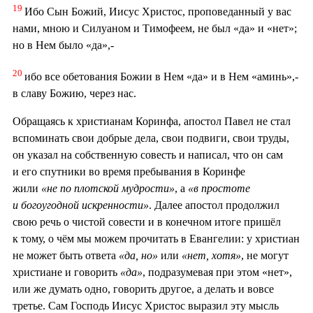
19
Ибо Сын Божий, Иисус Христос, проповеданный у вас
нами, мною и Силуаном и Тимофеем, не был «да» и «нет»;
но в Нем было «да»,-
20
ибо все обетования Божии в Нем «да» и в Нем «аминь»,-
в славу Божию, через нас.
Обращаясь к христианам Коринфа, апостол Павел не стал
вспоминать свои добрые дела, свои подвиги, свои труды,
он указал на собственную совесть и написал, что он сам
и его спутники во время пребывания в Коринфе
жили
«не по плотской мудрости»
, а
«в простоте
и богоугодной искренности»
. Далее апостол продолжил
свою речь о чистой совести и в конечном итоге пришёл
к тому, о чём мы можем прочитать в Евангелии: у христиан
не может быть ответа
«да, но»
или
«нет, хотя»
, не могут
христиане и говорить
«да»
, подразумевая при этом «нет»,
или же думать одно, говорить другое, а делать и вовсе
третье. Сам Господь Иисус Христос выразил эту мысль