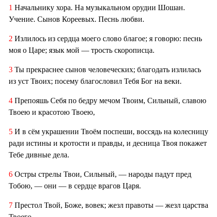
1
Начальнику хора. На музыкальном орудии Шошан.
Учение. Сынов Кореевых. Песнь любви.
2
Излилось из сердца моего слово благое; я говорю: песнь
моя о Царе; язык мой — трость скорописца.
3
Ты прекраснее сынов человеческих; благодать излилась
из уст Твоих; посему благословил Тебя Бог на веки.
4
Препояшь Себя по бедру мечом Твоим, Сильный, славою
Твоею и красотою Твоею,
5
И в сём украшении Твоём поспеши, воссядь на колесницу
ради истины и кротости и правды, и десница Твоя покажет
Тебе дивные дела.
6
Остры стрелы Твои, Сильный, — народы падут пред
Тобою, — они — в сердце врагов Царя.
7
Престол Твой, Боже, вовек; жезл правоты — жезл царства
Твоего.