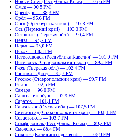
Новый Свет (Республика Крым) — 105,6 FM
Омск — 90,5 FM
Оренбург — 88,3 FM
Орёл — 95,6 FM
Орск (Оренбургская обл.) — 95,8 FM
Оса (Пермский край) — 103,3 FM
Осташков (Тверская обл.) — 99,4 FM
Пенза — 94,7 FM
Пермь — 95,0 FM
Псков — 88,8 FM
Петрозаводск (Республика Карелия) — 101,0 FM
Пятигорск (Ставропольский край) — 89,2 FM
Ржев (Тверская обл.) — 102,4 FM
Ростов-на-Дону — 95,7 FM
Русское (Ставропольский край) — 99,7 FM
Рязань — 102,5 FM
Самара — 96,8 FM
Санкт-Петербург — 92,9 FM
Саратов — 101,1 FM
Саргатское (Омская обл.) — 107,5 FM
Светлоград (Ставропольский край) — 103,3 FM
Севастополь — 103,7 FM
Симферополь (Республика Крым) — 89,3 FM
Смоленск — 88,4 FM
Советск (Калининградская обл.) — 106,9 FM