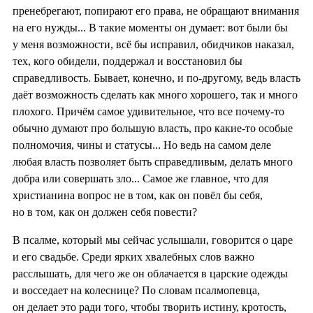
пренебрегают, попирают его права, не обращают внимания
на его нужды... В такие моменты он думает: вот были бы
у меня возможности, всё бы исправил, обидчиков наказал,
тех, кого обидели, поддержал и восстановил бы
справедливость. Бывает, конечно, и по-другому, ведь власть
даёт возможность сделать как много хорошего, так и много
плохого. Причём самое удивительное, что все почему-то
обычно думают про большую власть, про какие-то особые
полномочия, чины и статусы... Но ведь на самом деле
любая власть позволяет быть справедливым, делать много
добра или совершать зло... Самое же главное, что для
христианина вопрос не в том, как он повёл бы себя,
но в том, как он должен себя повести?
В псалме, который мы сейчас услышали, говорится о царе
и его свадьбе. Среди ярких хвалебных слов важно
расслышать, для чего же он облачается в царские одежды
и восседает на колеснице? По словам псалмопевца,
он делает это ради того, чтобы творить истину, кротость,