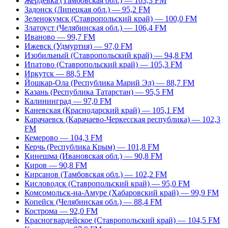
Жердевка (Тамбовская обл.) — 103,3 FM
Задонск (Липецкая обл.) — 95,2 FM
Зеленокумск (Ставропольский край) — 100,0 FM
Златоуст (Челябинская обл.) — 106,4 FM
Иваново — 99,7 FM
Ижевск (Удмуртия) — 97,0 FM
Изобильный (Ставропольский край) — 94,8 FM
Ипатово (Ставропольский край) — 105,3 FM
Иркутск — 88,5 FM
Йошкар-Ола (Республика Марий Эл) — 88,7 FM
Казань (Республика Татарстан) — 95,5 FM
Калининград — 97,0 FM
Каневская (Краснодарский край) — 105,1 FM
Карачаевск (Карачаево-Черкесская республика) — 102,3
FM
Кемерово — 104,3 FM
Керчь (Республика Крым) — 101,8 FM
Кинешма (Ивановская обл.) — 90,8 FM
Киров — 90,8 FM
Кирсанов (Тамбовская обл.) — 102,2 FM
Кисловодск (Ставропольский край) — 95,0 FM
Комсомольск-на-Амуре (Хабаровский край) — 99,9 FM
Копейск (Челябинская обл.) — 88,4 FM
Кострома — 92,0 FM
Красногвардейское (Ставропольский край) — 104,5 FM