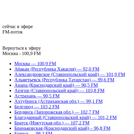
сейчас в эфире
FM-поток
Вернуться к эфиру
Москва - 100,9 FM
Москва — 100,9 FM
Абакан (Республика Хакасия) — 92,0 FM
Александровское (Ставропольский край) — 101,9 FM
Альметьевск (Республика Татарстан) — 99,6 FM
Анапа (Краснодарский край) — 90,5 FM
Арзгир (Ставропольский край) — 103,8 FM
Астрахань — 90,5 FM
Ахтубинск (Астраханская обл.) — 99,1 FM
Белгород — 103,2 FM
Бердянск (Запорожская обл.) — 102,7 FM
Благодарный (Ставропольский край) — 101,2 FM
Братск (Иркутская обл.) — 107,2 FM
Бриньковская (Краснодарский край) – 96,8 FM
Брянск — 98,2 FM