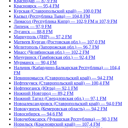
Краснодар — 87,9 FM
Красноярск — 95,4 FM
Курская (Ставропольский край) — 100,0 FM
Кызыл (Республика Тыва) — 104,8 FM
Лимасол (Республика Кипр) — 102,9 FM и 107,9 FM
Липецк — 97,9 FM
Луганск — 88,8 FM
Мариуполь (ДНР) — 97,2 FM
Матвеев Курган (Ростовская обл.) — 107,0 FM
Мелитополь (Запорожская обл.) — 96,7 FM
Миасс (Челябинская обл.) — 102,2 FM
Мичуринск (Тамбовская обл.) — 92,4 FM
Мурманск — 90,4 FM
Нальчик (Кабардино-Балкарская Республика) — 104,4
FM
Невинномысск (Ставропольский край) — 94,2 FM
Нефтекумск (Ставропольский край) — 100,4 FM
Нефтеюганск (Югра) — 92,1 FM
Нижний Новгород — 89,2 FM
Нижний Тагил (Свердловская обл.) — 97,1 FM
Новоалександровск (Ставропольский край) — 94,0 FM
Новокузнецк (Кемеровская область) — 94,2 FM
Новосибирск — 94,6 FM
Новочебоксарск (Чувашская Республика) — 90,3 FM
Норильск (Красноярский край) — 107,4 FM