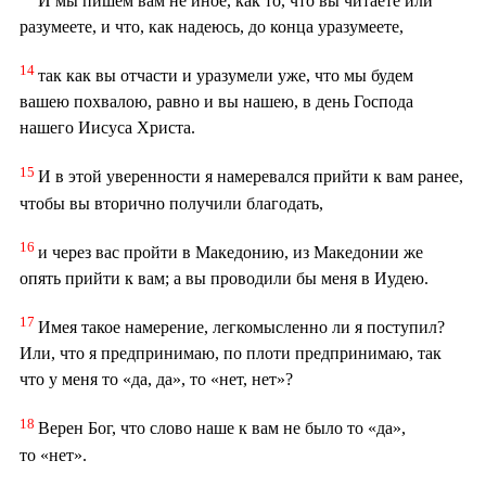
И мы пишем вам не иное, как то, что вы читаете или
разумеете, и что, как надеюсь, до конца уразумеете,
14
так как вы отчасти и уразумели уже, что мы будем
вашею похвалою, равно и вы нашею, в день Господа
нашего Иисуса Христа.
15
И в этой уверенности я намеревался прийти к вам ранее,
чтобы вы вторично получили благодать,
16
и через вас пройти в Македонию, из Македонии же
опять прийти к вам; а вы проводили бы меня в Иудею.
17
Имея такое намерение, легкомысленно ли я поступил?
Или, что я предпринимаю, по плоти предпринимаю, так
что у меня то «да, да», то «нет, нет»?
18
Верен Бог, что слово наше к вам не было то «да»,
то «нет».