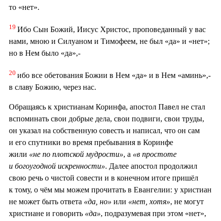
то «нет».
19
Ибо Сын Божий, Иисус Христос, проповеданный у вас
нами, мною и Силуаном и Тимофеем, не был «да» и «нет»;
но в Нем было «да»,-
20
ибо все обетования Божии в Нем «да» и в Нем «аминь»,-
в славу Божию, через нас.
Обращаясь к христианам Коринфа, апостол Павел не стал
вспоминать свои добрые дела, свои подвиги, свои труды,
он указал на собственную совесть и написал, что он сам
и его спутники во время пребывания в Коринфе
жили
«не по плотской мудрости»
, а
«в простоте
и богоугодной искренности»
. Далее апостол продолжил
свою речь о чистой совести и в конечном итоге пришёл
к тому, о чём мы можем прочитать в Евангелии: у христиан
не может быть ответа
«да, но»
или
«нет, хотя»
, не могут
христиане и говорить
«да»
, подразумевая при этом «нет»,