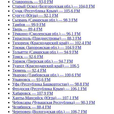
Ставрополь — 93,0 FM
Старый Оскол (Белгородская обл.) — 104,0 FM
Судак (Республика Крым) — 105,6 FM
Сургут (Югра) — 92,1 FM
Сызрань (Самарская обл.) — 98,3 FM
Тамбов — 99,9 FM
Тверь — 89,4 FM
Тёмкино (Смоленская обл.) — 96,1 FM
Тирасполь (Приднестровье) — 88,3 FM
Тихорецк (Краснодарский край) — 102,4 FM
Токмак (Запорожская обл.) — 104,9 FM
Тольятти (Самарская обл.) — 94,9 FM
Томск — 92,6 FM
Торжок (Тверская обл.) — 94,7 FM
Туапсе (Краснодарский край) — 106,5
Тюмень — 92,4 FM
Уварово (Тамбовская обл.) — 100,6 FM
Ульяновск — 93,6 FM
Уфа (Республика Башкортостан) — 98,8 FM
Феодосия (Республика Крым) — 106,1 FM
Хабаровск — 107,9 FM
Ханты-Мансийск (Югра) — 107,1 FM
Чебоксары (Чувашская Республика) — 90,3 FM
Челябинск — 88,4 FM
Череповец (Вологодская обл.) — 106,7 FM