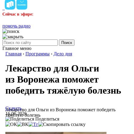
Сейчас в эфире:
помочь радио
Поиск
Главное меню
Главная
›
Программы
›
Дело дня
Лекарство для Ольги
из Воронежа поможет
победить тяжёлую болезнь
Скачать
Лекарство для Ольги из Воронежа поможет победить
16.06.2026
тяжёлую болезнь
Поделиться