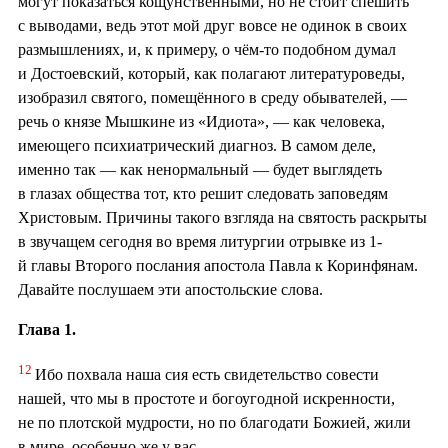
могут показаться кощунственными, но не стоит спешить
с выводами, ведь этот мой друг вовсе не одинок в своих
размышлениях, и, к примеру, о чём-то подобном думал
и Достоевский, который, как полагают литературоведы,
изобразил святого, помещённого в среду обывателей, —
речь о князе Мышкине из «Идиота», — как человека,
имеющего психиатрический диагноз. В самом деле,
именно так — как ненормальный — будет выглядеть
в глазах общества тот, кто решит следовать заповедям
Христовым. Причины такого взгляда на святость раскрыты
в звучащем сегодня во время литургии отрывке из 1-
й главы Второго послания апостола Павла к Коринфянам.
Давайте послушаем эти апостольские слова.
Глава 1.
12
Ибо похвала наша сия есть свидетельство совести
нашей, что мы в простоте и богоугодной искренности,
не по плотской мудрости, но по благодати Божией, жили
в мире, особенно же у вас.