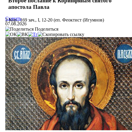
Второе послание к Коринфянам святого
апостола Павла
Скачать
2 Кор., 169 зач., I, 12-20 (еп. Феоктист (Игумнов)
07.08.2026
Поделиться