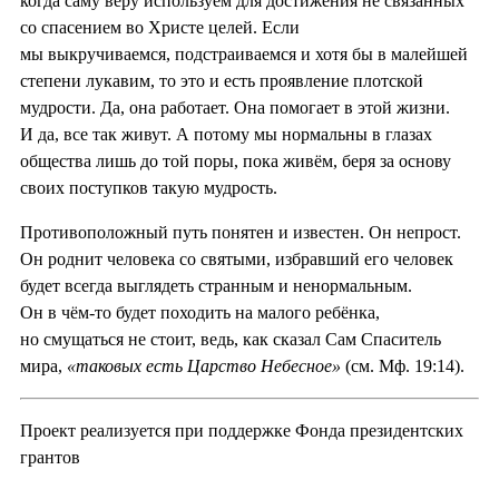
когда саму веру используем для достижения не связанных
со спасением во Христе целей. Если
мы выкручиваемся, подстраиваемся и хотя бы в малейшей
степени лукавим, то это и есть проявление плотской
мудрости. Да, она работает. Она помогает в этой жизни.
И да, все так живут. А потому мы нормальны в глазах
общества лишь до той поры, пока живём, беря за основу
своих поступков такую мудрость.
Противоположный путь понятен и известен. Он непрост.
Он роднит человека со святыми, избравший его человек
будет всегда выглядеть странным и ненормальным.
Он в чём-то будет походить на малого ребёнка,
но смущаться не стоит, ведь, как сказал Сам Спаситель
мира,
«таковых есть Царство Небесное»
(см. Мф. 19:14).
Проект реализуется при поддержке Фонда президентских
грантов