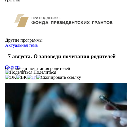
Другие программы
Актуальная тема
7 августа. О заповеди почитания родителей
Скачать
О заповеди почитания родителей
Поделиться