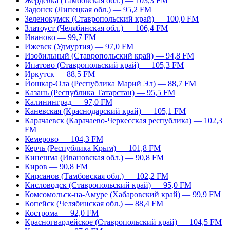
Жердевка (Тамбовская обл.) — 103,3 FM
Задонск (Липецкая обл.) — 95,2 FM
Зеленокумск (Ставропольский край) — 100,0 FM
Златоуст (Челябинская обл.) — 106,4 FM
Иваново — 99,7 FM
Ижевск (Удмуртия) — 97,0 FM
Изобильный (Ставропольский край) — 94,8 FM
Ипатово (Ставропольский край) — 105,3 FM
Иркутск — 88,5 FM
Йошкар-Ола (Республика Марий Эл) — 88,7 FM
Казань (Республика Татарстан) — 95,5 FM
Калининград — 97,0 FM
Каневская (Краснодарский край) — 105,1 FM
Карачаевск (Карачаево-Черкесская республика) — 102,3
FM
Кемерово — 104,3 FM
Керчь (Республика Крым) — 101,8 FM
Кинешма (Ивановская обл.) — 90,8 FM
Киров — 90,8 FM
Кирсанов (Тамбовская обл.) — 102,2 FM
Кисловодск (Ставропольский край) — 95,0 FM
Комсомольск-на-Амуре (Хабаровский край) — 99,9 FM
Копейск (Челябинская обл.) — 88,4 FM
Кострома — 92,0 FM
Красногвардейское (Ставропольский край) — 104,5 FM