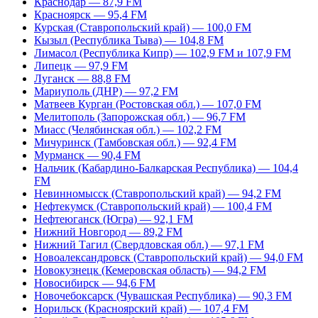
Краснодар — 87,9 FM
Красноярск — 95,4 FM
Курская (Ставропольский край) — 100,0 FM
Кызыл (Республика Тыва) — 104,8 FM
Лимасол (Республика Кипр) — 102,9 FM и 107,9 FM
Липецк — 97,9 FM
Луганск — 88,8 FM
Мариуполь (ДНР) — 97,2 FM
Матвеев Курган (Ростовская обл.) — 107,0 FM
Мелитополь (Запорожская обл.) — 96,7 FM
Миасс (Челябинская обл.) — 102,2 FM
Мичуринск (Тамбовская обл.) — 92,4 FM
Мурманск — 90,4 FM
Нальчик (Кабардино-Балкарская Республика) — 104,4
FM
Невинномысск (Ставропольский край) — 94,2 FM
Нефтекумск (Ставропольский край) — 100,4 FM
Нефтеюганск (Югра) — 92,1 FM
Нижний Новгород — 89,2 FM
Нижний Тагил (Свердловская обл.) — 97,1 FM
Новоалександровск (Ставропольский край) — 94,0 FM
Новокузнецк (Кемеровская область) — 94,2 FM
Новосибирск — 94,6 FM
Новочебоксарск (Чувашская Республика) — 90,3 FM
Норильск (Красноярский край) — 107,4 FM