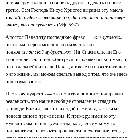
или же думать одно, говорить другое, а делать и вовсе
третье. Сам Господь Иисус Христос выразил эту мысль
так:
«Да будет слово ваше: да, да; нет, нет; а что сверх
этого, то от лукавого»
(Мф. 5:37).
Апостол Павел эту последнюю фразу —
«от лукавого»
—
несколько переосмыслил, он назвал такой
подход
«плотской мудростью»
. Ни Спаситель, ни Его
апостол не стали подробно расшифровывать свои мысли,
но из дальнейших слов Павла, а также из известного нам
о его жизни, мы можем сделать вывод о том, что же здесь
подразумевается.
Плотская мудрость — это попытка немного подправить
реальность, это наше всеобщее стремление сгладить
заповеди Божии, сделать их удобными для, так сказать,
повседневного применения. К примеру, именно эту
мудрость мы используем тогда, когда хотим кому-то
понравиться, на кого-то произвести впечатление, тогда,