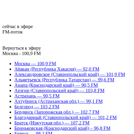
сейчас в эфире
FM-поток
Вернуться к эфиру
Москва - 100,9 FM
Москва — 100,9 FM
Абакан (Республика Хакасия) — 92,0 FM
Александровское (Ставропольский край) — 101,9 FM
Альметьевск (Республика Татарстан) — 99,6 FM
Анапа (Краснодарский край) — 90,5 FM
Арзгир (Ставропольский край) — 103,8 FM
Астрахань — 90,5 FM
Ахтубинск (Астраханская обл.) — 99,1 FM
Белгород — 103,2 FM
Бердянск (Запорожская обл.) — 102,7 FM
Благодарный (Ставропольский край) — 101,2 FM
Братск (Иркутская обл.) — 107,2 FM
Бриньковская (Краснодарский край) – 96,8 FM
Брянск — 98,2 FM