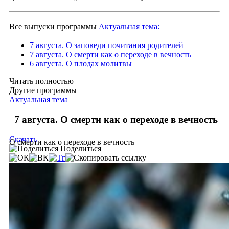
Все выпуски программы
Актуальная тема:
7 августа. О заповеди почитания родителей
7 августа. О смерти как о переходе в вечность
6 августа. О плодах молитвы
Читать полностью
Другие программы
Актуальная тема
7 августа. О смерти как о переходе в вечность
Скачать
О смерти как о переходе в вечность
Поделиться