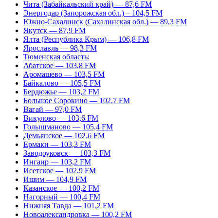
Чита (Забайкальский край) — 87,6 FM
Энергодар (Запорожская обл.) – 104,5 FM
Южно-Сахалинск (Сахалинская обл.) — 89,3 FM
Якутск — 87,9 FM
Ялта (Республика Крым) — 106,8 FM
Ярославль — 98,3 FM
Тюменская область:
Абатское — 103,8 FM
Аромашево — 103,5 FM
Байкалово — 105,5 FM
Бердюжье — 103,2 FM
Большое Сорокино — 102,7 FM
Вагай — 97,0 FM
Викулово — 103,6 FM
Голышманово — 105,4 FM
Демьянское — 102,6 FM
Ермаки — 103,3 FM
Заводоуковск — 103,3 FM
Ингаир — 103,2 FM
Исетское — 102,9 FM
Ишим — 104,9 FM
Казанское — 100,2 FM
Нагорный — 100,4 FM
Нижняя Тавда — 101,2 FM
Новоалександровка — 100,2 FM