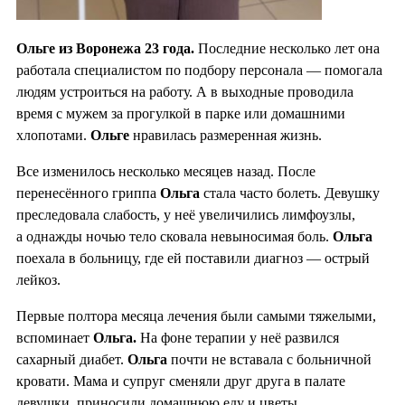
Ольге из Воронежа 23 года.
Последние несколько лет она
работала специалистом по подбору персонала — помогала
людям устроиться на работу. А в выходные проводила
время с мужем за прогулкой в парке или домашними
хлопотами.
Ольге
нравилась размеренная жизнь.
Все изменилось несколько месяцев назад. После
перенесённого гриппа
Ольга
стала часто болеть. Девушку
преследовала слабость, у неё увеличились лимфоузлы,
а однажды ночью тело сковала невыносимая боль.
Ольга
поехала в больницу, где ей поставили диагноз — острый
лейкоз.
Первые полтора месяца лечения были самыми тяжелыми,
вспоминает
Ольга.
На фоне терапии у неё развился
сахарный диабет.
Ольга
почти не вставала с больничной
кровати. Мама и супруг сменяли друг друга в палате
девушки, приносили домашнюю еду и цветы,