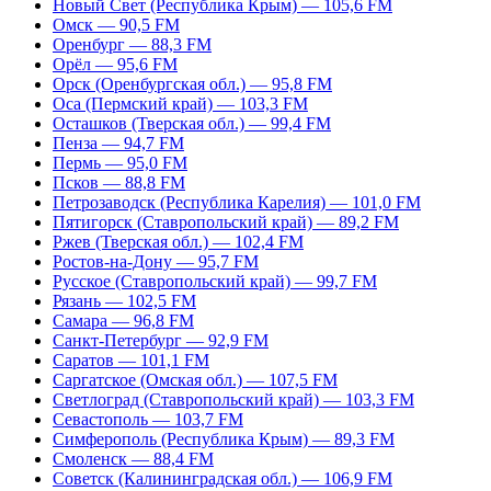
Новый Свет (Республика Крым) — 105,6 FM
Омск — 90,5 FM
Оренбург — 88,3 FM
Орёл — 95,6 FM
Орск (Оренбургская обл.) — 95,8 FM
Оса (Пермский край) — 103,3 FM
Осташков (Тверская обл.) — 99,4 FM
Пенза — 94,7 FM
Пермь — 95,0 FM
Псков — 88,8 FM
Петрозаводск (Республика Карелия) — 101,0 FM
Пятигорск (Ставропольский край) — 89,2 FM
Ржев (Тверская обл.) — 102,4 FM
Ростов-на-Дону — 95,7 FM
Русское (Ставропольский край) — 99,7 FM
Рязань — 102,5 FM
Самара — 96,8 FM
Санкт-Петербург — 92,9 FM
Саратов — 101,1 FM
Саргатское (Омская обл.) — 107,5 FM
Светлоград (Ставропольский край) — 103,3 FM
Севастополь — 103,7 FM
Симферополь (Республика Крым) — 89,3 FM
Смоленск — 88,4 FM
Советск (Калининградская обл.) — 106,9 FM