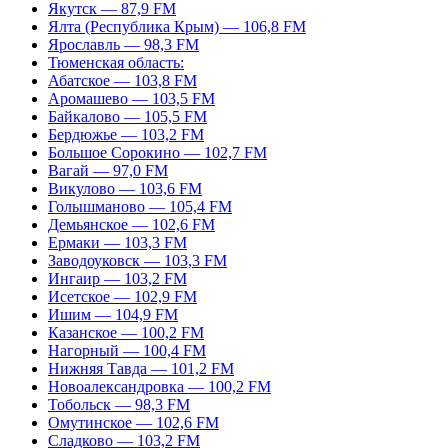
Якутск — 87,9 FM
Ялта (Республика Крым) — 106,8 FM
Ярославль — 98,3 FM
Тюменская область:
Абатское — 103,8 FM
Аромашево — 103,5 FM
Байкалово — 105,5 FM
Бердюжье — 103,2 FM
Большое Сорокино — 102,7 FM
Вагай — 97,0 FM
Викулово — 103,6 FM
Голышманово — 105,4 FM
Демьянское — 102,6 FM
Ермаки — 103,3 FM
Заводоуковск — 103,3 FM
Ингаир — 103,2 FM
Исетское — 102,9 FM
Ишим — 104,9 FM
Казанское — 100,2 FM
Нагорный — 100,4 FM
Нижняя Тавда — 101,2 FM
Новоалександровка — 100,2 FM
Тобольск — 98,3 FM
Омутинское — 102,6 FM
Сладково — 103,2 FM