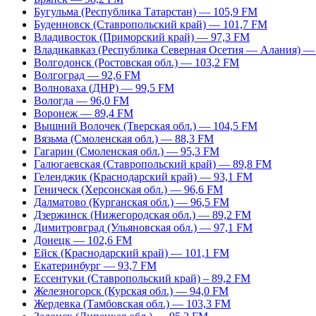
Бугульма (Республика Татарстан) — 105,9 FM
Буденновск (Ставропольский край) — 101,7 FM
Владивосток (Приморский край) — 97,3 FM
Владикавказ (Республика Северная Осетия — Алания) —
Волгодонск (Ростовская обл.) — 103,2 FM
Волгоград — 92,6 FM
Волноваха (ДНР) — 99,5 FM
Вологда — 96,0 FM
Воронеж — 89,4 FM
Вышний Волочек (Тверская обл.) — 104,5 FM
Вязьма (Смоленская обл.) — 88,3 FM
Гагарин (Смоленская обл.) — 95,3 FM
Галюгаевская (Ставропольский край) — 89,8 FM
Геленджик (Краснодарский край) — 93,1 FM
Геническ (Херсонская обл.) — 96,6 FM
Далматово (Курганская обл.) — 96,5 FM
Дзержинск (Нижегородская обл.) — 89,2 FM
Димитровград (Ульяновская обл.) — 97,1 FM
Донецк — 102,6 FM
Ейск (Краснодарский край) — 101,1 FM
Екатеринбург — 93,7 FM
Ессентуки (Ставропольский край) – 89,2 FM
Железногорск (Курская обл.) — 94,0 FM
Жердевка (Тамбовская обл.) — 103,3 FM