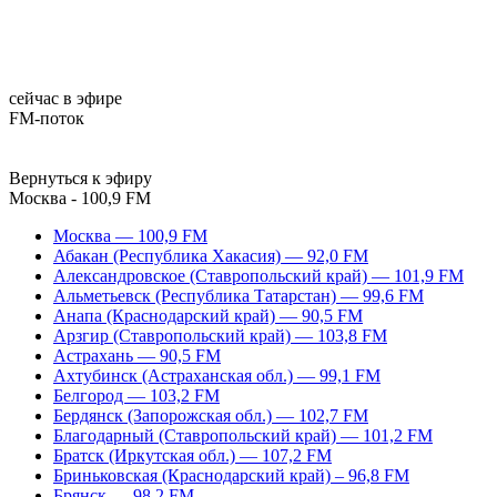
сейчас в эфире
FM-поток
Вернуться к эфиру
Москва - 100,9 FM
Москва — 100,9 FM
Абакан (Республика Хакасия) — 92,0 FM
Александровское (Ставропольский край) — 101,9 FM
Альметьевск (Республика Татарстан) — 99,6 FM
Анапа (Краснодарский край) — 90,5 FM
Арзгир (Ставропольский край) — 103,8 FM
Астрахань — 90,5 FM
Ахтубинск (Астраханская обл.) — 99,1 FM
Белгород — 103,2 FM
Бердянск (Запорожская обл.) — 102,7 FM
Благодарный (Ставропольский край) — 101,2 FM
Братск (Иркутская обл.) — 107,2 FM
Бриньковская (Краснодарский край) – 96,8 FM
Брянск — 98,2 FM