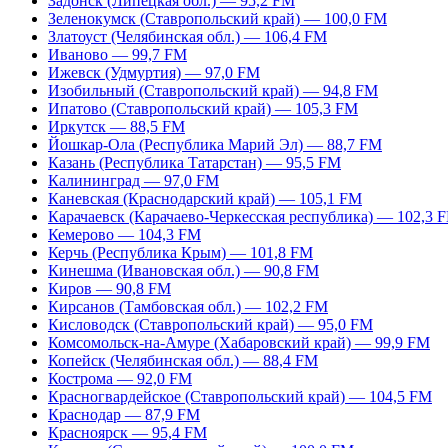
Задонск (Липецкая обл.) — 95,2 FM
Зеленокумск (Ставропольский край) — 100,0 FM
Златоуст (Челябинская обл.) — 106,4 FM
Иваново — 99,7 FM
Ижевск (Удмуртия) — 97,0 FM
Изобильный (Ставропольский край) — 94,8 FM
Ипатово (Ставропольский край) — 105,3 FM
Иркутск — 88,5 FM
Йошкар-Ола (Республика Марий Эл) — 88,7 FM
Казань (Республика Татарстан) — 95,5 FM
Калининград — 97,0 FM
Каневская (Краснодарский край) — 105,1 FM
Карачаевск (Карачаево-Черкесская республика) — 102,3 
Кемерово — 104,3 FM
Керчь (Республика Крым) — 101,8 FM
Кинешма (Ивановская обл.) — 90,8 FM
Киров — 90,8 FM
Кирсанов (Тамбовская обл.) — 102,2 FM
Кисловодск (Ставропольский край) — 95,0 FM
Комсомольск-на-Амуре (Хабаровский край) — 99,9 FM
Копейск (Челябинская обл.) — 88,4 FM
Кострома — 92,0 FM
Красногвардейское (Ставропольский край) — 104,5 FM
Краснодар — 87,9 FM
Красноярск — 95,4 FM