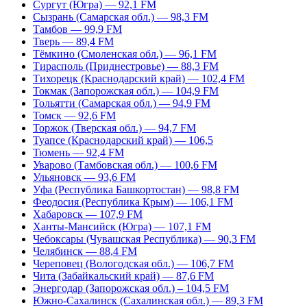
Сургут (Югра) — 92,1 FM
Сызрань (Самарская обл.) — 98,3 FM
Тамбов — 99,9 FM
Тверь — 89,4 FM
Тёмкино (Смоленская обл.) — 96,1 FM
Тирасполь (Приднестровье) — 88,3 FM
Тихорецк (Краснодарский край) — 102,4 FM
Токмак (Запорожская обл.) — 104,9 FM
Тольятти (Самарская обл.) — 94,9 FM
Томск — 92,6 FM
Торжок (Тверская обл.) — 94,7 FM
Туапсе (Краснодарский край) — 106,5
Тюмень — 92,4 FM
Уварово (Тамбовская обл.) — 100,6 FM
Ульяновск — 93,6 FM
Уфа (Республика Башкортостан) — 98,8 FM
Феодосия (Республика Крым) — 106,1 FM
Хабаровск — 107,9 FM
Ханты-Мансийск (Югра) — 107,1 FM
Чебоксары (Чувашская Республика) — 90,3 FM
Челябинск — 88,4 FM
Череповец (Вологодская обл.) — 106,7 FM
Чита (Забайкальский край) — 87,6 FM
Энергодар (Запорожская обл.) – 104,5 FM
Южно-Сахалинск (Сахалинская обл.) — 89,3 FM