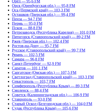
Орёл — 95,6 FM
Орск (Оренбургская обл.) — 95,8 FM
Оса (Пермский край) — 103,3 FM
Осташков (Тверская обл.) — 99,4 FM
Пенза — 94,7 FM
Пермь — 95,0 FM
Псков — 88,8 FM
Петрозаводск (Республика Карелия) — 101,0 FM
Пятигорск (Ставропольский край) — 89,2 FM
Ржев (Тверская обл.) — 102,4 FM
Ростов-на-Дону — 95,7 FM
Русское (Ставропольский край) — 99,7 FM
Рязань — 102,5 FM
Самара — 96,8 FM
Санкт-Петербург — 92,9 FM
Саратов — 101,1 FM
Саргатское (Омская обл.) — 107,5 FM
Светлоград (Ставропольский край) — 103,3 FM
Севастополь — 103,7 FM
Симферополь (Республика Крым) — 89,3 FM
Смоленск — 88,4 FM
Советск (Калининградская обл.) — 106,9 FM
Ставрополь — 93,0 FM
Старый Оскол (Белгородская обл.) — 104,0 FM
Судак (Республика Крым) — 105,6 FM