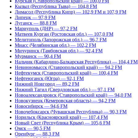
Курская (Ставропольский край) — 100,0 FM
Кызыл (Республика Тыва) — 104,8 FM
Лимасол (Республика Кипр) — 102,9 FM и 107,9 FM
Липецк — 97,9 FM
Луганск — 88,8 FM
Мариуполь (ДНР) — 97,2 FM
Матвеев Курган (Ростовская обл.) — 107,0 FM
Мелитополь (Запорожская обл.) — 96,7 FM
Миасс (Челябинская обл.) — 102,2 FM
Мичуринск (Тамбовская обл.) — 92,4 FM
Мурманск — 90,4 FM
Нальчик (Кабардино-Балкарская Республика) — 104,4 FM
Невинномысск (Ставропольский край) — 94,2 FM
Нефтекумск (Ставропольский край) — 100,4 FM
Нефтеюганск (Югра) — 92,1 FM
Нижний Новгород — 89,2 FM
Нижний Тагил (Свердловская обл.) — 97,1 FM
Новоалександровск (Ставропольский край) — 94,0 FM
Новокузнецк (Кемеровская область) — 94,2 FM
Новосибирск — 94,6 FM
Новочебоксарск (Чувашская Республика) — 90,3 FM
Норильск (Красноярский край) — 107,4 FM
Новый Свет (Республика Крым) — 105,6 FM
Омск — 90,5 FM
Оренбург — 88,3 FM