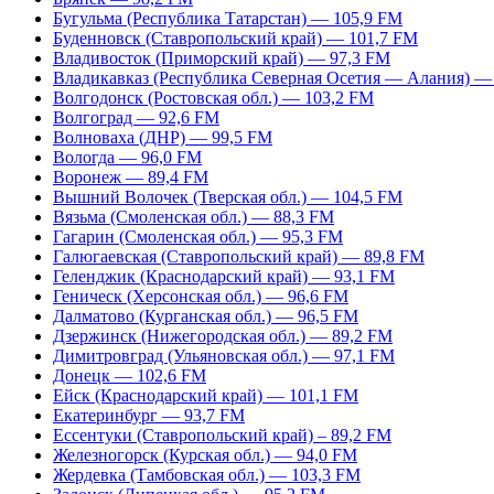
Бугульма (Республика Татарстан) — 105,9 FM
Буденновск (Ставропольский край) — 101,7 FM
Владивосток (Приморский край) — 97,3 FM
Владикавказ (Республика Северная Осетия — Алания) —
Волгодонск (Ростовская обл.) — 103,2 FM
Волгоград — 92,6 FM
Волноваха (ДНР) — 99,5 FM
Вологда — 96,0 FM
Воронеж — 89,4 FM
Вышний Волочек (Тверская обл.) — 104,5 FM
Вязьма (Смоленская обл.) — 88,3 FM
Гагарин (Смоленская обл.) — 95,3 FM
Галюгаевская (Ставропольский край) — 89,8 FM
Геленджик (Краснодарский край) — 93,1 FM
Геническ (Херсонская обл.) — 96,6 FM
Далматово (Курганская обл.) — 96,5 FM
Дзержинск (Нижегородская обл.) — 89,2 FM
Димитровград (Ульяновская обл.) — 97,1 FM
Донецк — 102,6 FM
Ейск (Краснодарский край) — 101,1 FM
Екатеринбург — 93,7 FM
Ессентуки (Ставропольский край) – 89,2 FM
Железногорск (Курская обл.) — 94,0 FM
Жердевка (Тамбовская обл.) — 103,3 FM