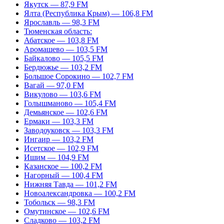
Якутск — 87,9 FM
Ялта (Республика Крым) — 106,8 FM
Ярославль — 98,3 FM
Тюменская область:
Абатское — 103,8 FM
Аромашево — 103,5 FM
Байкалово — 105,5 FM
Бердюжье — 103,2 FM
Большое Сорокино — 102,7 FM
Вагай — 97,0 FM
Викулово — 103,6 FM
Голышманово — 105,4 FM
Демьянское — 102,6 FM
Ермаки — 103,3 FM
Заводоуковск — 103,3 FM
Ингаир — 103,2 FM
Исетское — 102,9 FM
Ишим — 104,9 FM
Казанское — 100,2 FM
Нагорный — 100,4 FM
Нижняя Тавда — 101,2 FM
Новоалександровка — 100,2 FM
Тобольск — 98,3 FM
Омутинское — 102,6 FM
Сладково — 103,2 FM