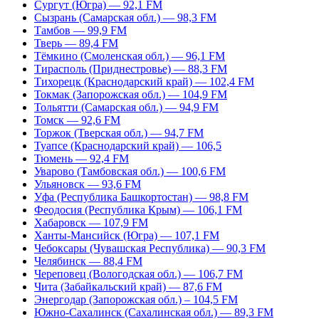
Сургут (Югра) — 92,1 FM
Сызрань (Самарская обл.) — 98,3 FM
Тамбов — 99,9 FM
Тверь — 89,4 FM
Тёмкино (Смоленская обл.) — 96,1 FM
Тирасполь (Приднестровье) — 88,3 FM
Тихорецк (Краснодарский край) — 102,4 FM
Токмак (Запорожская обл.) — 104,9 FM
Тольятти (Самарская обл.) — 94,9 FM
Томск — 92,6 FM
Торжок (Тверская обл.) — 94,7 FM
Туапсе (Краснодарский край) — 106,5
Тюмень — 92,4 FM
Уварово (Тамбовская обл.) — 100,6 FM
Ульяновск — 93,6 FM
Уфа (Республика Башкортостан) — 98,8 FM
Феодосия (Республика Крым) — 106,1 FM
Хабаровск — 107,9 FM
Ханты-Мансийск (Югра) — 107,1 FM
Чебоксары (Чувашская Республика) — 90,3 FM
Челябинск — 88,4 FM
Череповец (Вологодская обл.) — 106,7 FM
Чита (Забайкальский край) — 87,6 FM
Энергодар (Запорожская обл.) – 104,5 FM
Южно-Сахалинск (Сахалинская обл.) — 89,3 FM