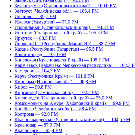
Задонск (Липецкая обл.) — 95,2 FM
Зеленокумск (Ставропольский край) — 100,0 FM
Златоуст (Челябинская обл.) — 106,4 FM
Иваново — 99,7 FM
Ижевск (Удмуртия) — 97,0 FM
Изобильный (Ставропольский край) — 94,8 FM
Ипатово (Ставропольский край) — 105,3 FM
Иркутск — 88,5 FM
Йошкар-Ола (Республика Марий Эл) — 88,7 FM
Казань (Республика Татарстан) — 95,5 FM
Калининград — 97,0 FM
Каневская (Краснодарский край) — 105,1 FM
Карачаевск (Карачаево-Черкесская республика) — 102,3 
Кемерово — 104,3 FM
Керчь (Республика Крым) — 101,8 FM
Кинешма (Ивановская обл.) — 90,8 FM
Киров — 90,8 FM
Кирсанов (Тамбовская обл.) — 102,2 FM
Кисловодск (Ставропольский край) — 95,0 FM
Комсомольск-на-Амуре (Хабаровский край) — 99,9 FM
Копейск (Челябинская обл.) — 88,4 FM
Кострома — 92,0 FM
Красногвардейское (Ставропольский край) — 104,5 FM
Краснодар — 87,9 FM
Красноярск — 95,4 FM