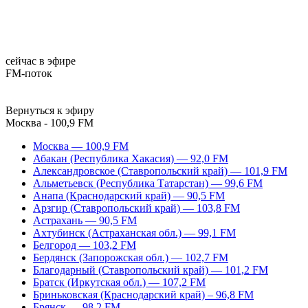
сейчас в эфире
FM-поток
Вернуться к эфиру
Москва - 100,9 FM
Москва — 100,9 FM
Абакан (Республика Хакасия) — 92,0 FM
Александровское (Ставропольский край) — 101,9 FM
Альметьевск (Республика Татарстан) — 99,6 FM
Анапа (Краснодарский край) — 90,5 FM
Арзгир (Ставропольский край) — 103,8 FM
Астрахань — 90,5 FM
Ахтубинск (Астраханская обл.) — 99,1 FM
Белгород — 103,2 FM
Бердянск (Запорожская обл.) — 102,7 FM
Благодарный (Ставропольский край) — 101,2 FM
Братск (Иркутская обл.) — 107,2 FM
Бриньковская (Краснодарский край) – 96,8 FM
Брянск — 98,2 FM