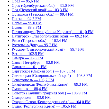
Орёл — 95,6 FM
Орск (Оренбургская обл.) — 95,8 FM
Оса (Пермский край) — 103,3 FM
Осташков (Тверская обл.) — 99,4 FM
Пенза — 94,7 FM
Пермь — 95,0 FM
Псков — 88,8 FM
Петрозаводск (Республика Карелия) — 101,0 FM
Пятигорск (Ставропольский край) — 89,2 FM
Ржев (Тверская обл.) — 102,4 FM
Ростов-на-Дону — 95,7 FM
Русское (Ставропольский край) — 99,7 FM
Рязань — 102,5 FM
Самара — 96,8 FM
Санкт-Петербург — 92,9 FM
Саратов — 101,1 FM
Саргатское (Омская обл.) — 107,5 FM
Светлоград (Ставропольский край) — 103,3 FM
Севастополь — 103,7 FM
Симферополь (Республика Крым) — 89,3 FM
Смоленск — 88,4 FM
Советск (Калининградская обл.) — 106,9 FM
Ставрополь — 93,0 FM
Старый Оскол (Белгородская обл.) — 104,0 FM
Судак (Республика Крым) — 105,6 FM