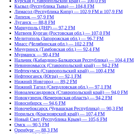
Курская (Ставропольский край) — 100,0 FM
Кызыл (Республика Тыва) — 104,8 FM
Лимасол (Республика Кипр) — 102,9 FM и 107,9 FM
Липецк — 97,9 FM
Луганск — 88,8 FM
Мариуполь (ДНР) — 97,2 FM
Матвеев Курган (Ростовская обл.) — 107,0 FM
Мелитополь (Запорожская обл.) — 96,7 FM
Миасс (Челябинская обл.) — 102,2 FM
Мичуринск (Тамбовская обл.) — 92,4 FM
Мурманск — 90,4 FM
Нальчик (Кабардино-Балкарская Республика) — 104,4 FM
Невинномысск (Ставропольский край) — 94,2 FM
Нефтекумск (Ставропольский край) — 100,4 FM
Нефтеюганск (Югра) — 92,1 FM
Нижний Новгород — 89,2 FM
Нижний Тагил (Свердловская обл.) — 97,1 FM
Новоалександровск (Ставропольский край) — 94,0 FM
Новокузнецк (Кемеровская область) — 94,2 FM
Новосибирск — 94,6 FM
Новочебоксарск (Чувашская Республика) — 90,3 FM
Норильск (Красноярский край) — 107,4 FM
Новый Свет (Республика Крым) — 105,6 FM
Омск — 90,5 FM
Оренбург — 88,3 FM