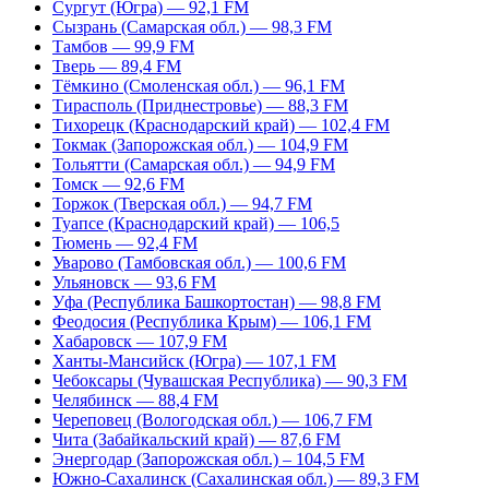
Сургут (Югра) — 92,1 FM
Сызрань (Самарская обл.) — 98,3 FM
Тамбов — 99,9 FM
Тверь — 89,4 FM
Тёмкино (Смоленская обл.) — 96,1 FM
Тирасполь (Приднестровье) — 88,3 FM
Тихорецк (Краснодарский край) — 102,4 FM
Токмак (Запорожская обл.) — 104,9 FM
Тольятти (Самарская обл.) — 94,9 FM
Томск — 92,6 FM
Торжок (Тверская обл.) — 94,7 FM
Туапсе (Краснодарский край) — 106,5
Тюмень — 92,4 FM
Уварово (Тамбовская обл.) — 100,6 FM
Ульяновск — 93,6 FM
Уфа (Республика Башкортостан) — 98,8 FM
Феодосия (Республика Крым) — 106,1 FM
Хабаровск — 107,9 FM
Ханты-Мансийск (Югра) — 107,1 FM
Чебоксары (Чувашская Республика) — 90,3 FM
Челябинск — 88,4 FM
Череповец (Вологодская обл.) — 106,7 FM
Чита (Забайкальский край) — 87,6 FM
Энергодар (Запорожская обл.) – 104,5 FM
Южно-Сахалинск (Сахалинская обл.) — 89,3 FM