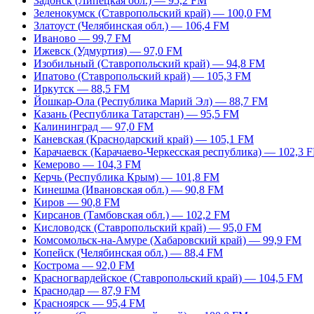
Задонск (Липецкая обл.) — 95,2 FM
Зеленокумск (Ставропольский край) — 100,0 FM
Златоуст (Челябинская обл.) — 106,4 FM
Иваново — 99,7 FM
Ижевск (Удмуртия) — 97,0 FM
Изобильный (Ставропольский край) — 94,8 FM
Ипатово (Ставропольский край) — 105,3 FM
Иркутск — 88,5 FM
Йошкар-Ола (Республика Марий Эл) — 88,7 FM
Казань (Республика Татарстан) — 95,5 FM
Калининград — 97,0 FM
Каневская (Краснодарский край) — 105,1 FM
Карачаевск (Карачаево-Черкесская республика) — 102,3 
Кемерово — 104,3 FM
Керчь (Республика Крым) — 101,8 FM
Кинешма (Ивановская обл.) — 90,8 FM
Киров — 90,8 FM
Кирсанов (Тамбовская обл.) — 102,2 FM
Кисловодск (Ставропольский край) — 95,0 FM
Комсомольск-на-Амуре (Хабаровский край) — 99,9 FM
Копейск (Челябинская обл.) — 88,4 FM
Кострома — 92,0 FM
Красногвардейское (Ставропольский край) — 104,5 FM
Краснодар — 87,9 FM
Красноярск — 95,4 FM