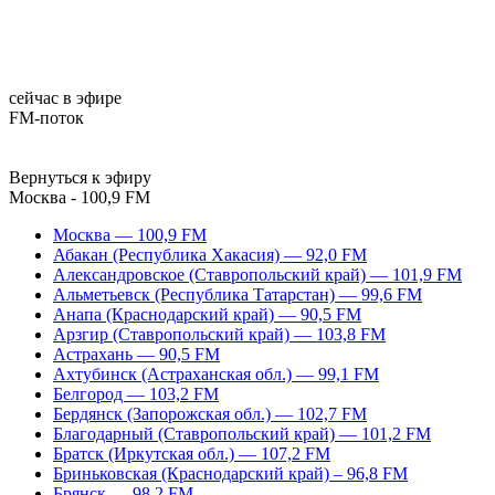
сейчас в эфире
FM-поток
Вернуться к эфиру
Москва - 100,9 FM
Москва — 100,9 FM
Абакан (Республика Хакасия) — 92,0 FM
Александровское (Ставропольский край) — 101,9 FM
Альметьевск (Республика Татарстан) — 99,6 FM
Анапа (Краснодарский край) — 90,5 FM
Арзгир (Ставропольский край) — 103,8 FM
Астрахань — 90,5 FM
Ахтубинск (Астраханская обл.) — 99,1 FM
Белгород — 103,2 FM
Бердянск (Запорожская обл.) — 102,7 FM
Благодарный (Ставропольский край) — 101,2 FM
Братск (Иркутская обл.) — 107,2 FM
Бриньковская (Краснодарский край) – 96,8 FM
Брянск — 98,2 FM