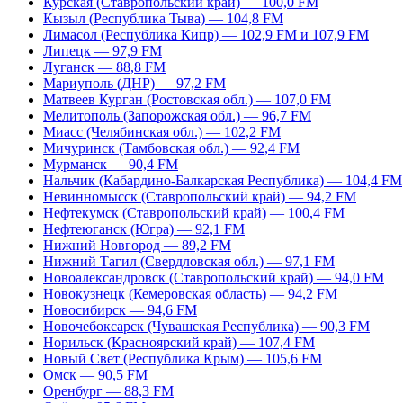
Курская (Ставропольский край) — 100,0 FM
Кызыл (Республика Тыва) — 104,8 FM
Лимасол (Республика Кипр) — 102,9 FM и 107,9 FM
Липецк — 97,9 FM
Луганск — 88,8 FM
Мариуполь (ДНР) — 97,2 FM
Матвеев Курган (Ростовская обл.) — 107,0 FM
Мелитополь (Запорожская обл.) — 96,7 FM
Миасс (Челябинская обл.) — 102,2 FM
Мичуринск (Тамбовская обл.) — 92,4 FM
Мурманск — 90,4 FM
Нальчик (Кабардино-Балкарская Республика) — 104,4 FM
Невинномысск (Ставропольский край) — 94,2 FM
Нефтекумск (Ставропольский край) — 100,4 FM
Нефтеюганск (Югра) — 92,1 FM
Нижний Новгород — 89,2 FM
Нижний Тагил (Свердловская обл.) — 97,1 FM
Новоалександровск (Ставропольский край) — 94,0 FM
Новокузнецк (Кемеровская область) — 94,2 FM
Новосибирск — 94,6 FM
Новочебоксарск (Чувашская Республика) — 90,3 FM
Норильск (Красноярский край) — 107,4 FM
Новый Свет (Республика Крым) — 105,6 FM
Омск — 90,5 FM
Оренбург — 88,3 FM