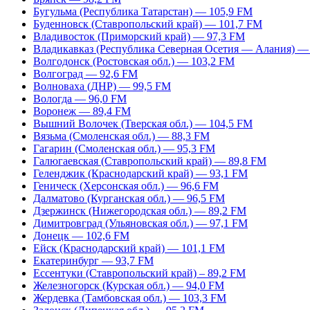
Бугульма (Республика Татарстан) — 105,9 FM
Буденновск (Ставропольский край) — 101,7 FM
Владивосток (Приморский край) — 97,3 FM
Владикавказ (Республика Северная Осетия — Алания) —
Волгодонск (Ростовская обл.) — 103,2 FM
Волгоград — 92,6 FM
Волноваха (ДНР) — 99,5 FM
Вологда — 96,0 FM
Воронеж — 89,4 FM
Вышний Волочек (Тверская обл.) — 104,5 FM
Вязьма (Смоленская обл.) — 88,3 FM
Гагарин (Смоленская обл.) — 95,3 FM
Галюгаевская (Ставропольский край) — 89,8 FM
Геленджик (Краснодарский край) — 93,1 FM
Геническ (Херсонская обл.) — 96,6 FM
Далматово (Курганская обл.) — 96,5 FM
Дзержинск (Нижегородская обл.) — 89,2 FM
Димитровград (Ульяновская обл.) — 97,1 FM
Донецк — 102,6 FM
Ейск (Краснодарский край) — 101,1 FM
Екатеринбург — 93,7 FM
Ессентуки (Ставропольский край) – 89,2 FM
Железногорск (Курская обл.) — 94,0 FM
Жердевка (Тамбовская обл.) — 103,3 FM