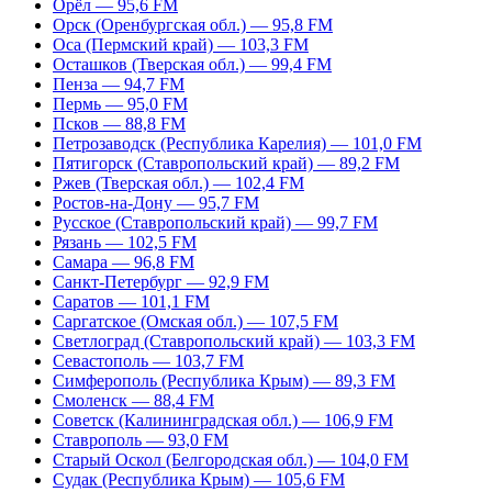
Орёл — 95,6 FM
Орск (Оренбургская обл.) — 95,8 FM
Оса (Пермский край) — 103,3 FM
Осташков (Тверская обл.) — 99,4 FM
Пенза — 94,7 FM
Пермь — 95,0 FM
Псков — 88,8 FM
Петрозаводск (Республика Карелия) — 101,0 FM
Пятигорск (Ставропольский край) — 89,2 FM
Ржев (Тверская обл.) — 102,4 FM
Ростов-на-Дону — 95,7 FM
Русское (Ставропольский край) — 99,7 FM
Рязань — 102,5 FM
Самара — 96,8 FM
Санкт-Петербург — 92,9 FM
Саратов — 101,1 FM
Саргатское (Омская обл.) — 107,5 FM
Светлоград (Ставропольский край) — 103,3 FM
Севастополь — 103,7 FM
Симферополь (Республика Крым) — 89,3 FM
Смоленск — 88,4 FM
Советск (Калининградская обл.) — 106,9 FM
Ставрополь — 93,0 FM
Старый Оскол (Белгородская обл.) — 104,0 FM
Судак (Республика Крым) — 105,6 FM