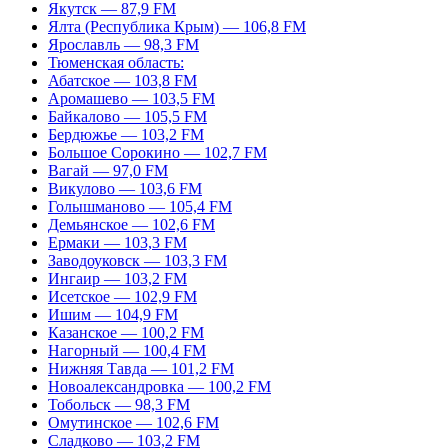
Якутск — 87,9 FM
Ялта (Республика Крым) — 106,8 FM
Ярославль — 98,3 FM
Тюменская область:
Абатское — 103,8 FM
Аромашево — 103,5 FM
Байкалово — 105,5 FM
Бердюжье — 103,2 FM
Большое Сорокино — 102,7 FM
Вагай — 97,0 FM
Викулово — 103,6 FM
Голышманово — 105,4 FM
Демьянское — 102,6 FM
Ермаки — 103,3 FM
Заводоуковск — 103,3 FM
Ингаир — 103,2 FM
Исетское — 102,9 FM
Ишим — 104,9 FM
Казанское — 100,2 FM
Нагорный — 100,4 FM
Нижняя Тавда — 101,2 FM
Новоалександровка — 100,2 FM
Тобольск — 98,3 FM
Омутинское — 102,6 FM
Сладково — 103,2 FM