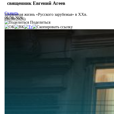
священник Евгений Агеев
Скачать
Церковная жизнь «Русского зарубежья» в ХХв.
06.08.2026
(06.08.2026)
Поделиться