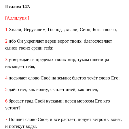
Псалом 147.
[Аллилуия.]
1
Хвали, Иерусалим, Господа; хвали, Сион, Бога твоего,
2
ибо Он укрепляет вереи ворот твоих, благословляет
сынов твоих среди тебя;
3
утверждает в пределах твоих мир; туком пшеницы
насыщает тебя;
4
посылает слово Своё на землю; быстро течёт слово Его;
5
даёт снег, как волну; сыплет иней, как пепел;
6
бросает град Свой кусками; перед морозом Его кто
устоит?
7
Пошлёт слово Своё, и всё растает; подует ветром Своим,
и потекут воды.