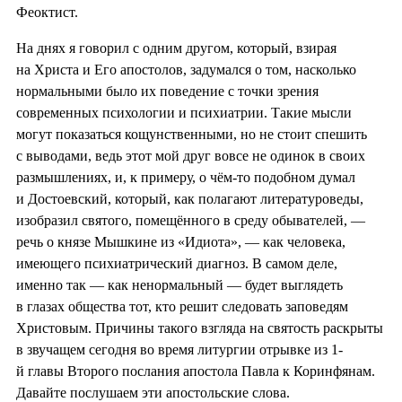
Феоктист.
На днях я говорил с одним другом, который, взирая
на Христа и Его апостолов, задумался о том, насколько
нормальными было их поведение с точки зрения
современных психологии и психиатрии. Такие мысли
могут показаться кощунственными, но не стоит спешить
с выводами, ведь этот мой друг вовсе не одинок в своих
размышлениях, и, к примеру, о чём-то подобном думал
и Достоевский, который, как полагают литературоведы,
изобразил святого, помещённого в среду обывателей, —
речь о князе Мышкине из «Идиота», — как человека,
имеющего психиатрический диагноз. В самом деле,
именно так — как ненормальный — будет выглядеть
в глазах общества тот, кто решит следовать заповедям
Христовым. Причины такого взгляда на святость раскрыты
в звучащем сегодня во время литургии отрывке из 1-
й главы Второго послания апостола Павла к Коринфянам.
Давайте послушаем эти апостольские слова.