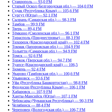
Ставрополь — 93,0 FM
Старый Оскол (Белгородская обл.) — 104,0 FM
Судак (Республика Крым) — 105,6 FM
Сургут (Югра) — 92,1 FM
Сызрань (Самарская обл.) — 98,3 FM
Тамбов — 99,9 FM
Тверь — 89,4 FM
Тёмкино (Смоленская обл.) — 96,1 FM
Тирасполь (Приднестровье) — 88,3 FM
Тихорецк (Краснодарский край) — 102,4 FM
Токмак (Запорожская обл.) — 104,9 FM
Тольятти (Самарская обл.) — 94,9 FM
Томск — 92,6 FM
Торжок (Тверская обл.) — 94,7 FM
Туапсе (Краснодарский край) — 106,5
Тюмень — 92,4 FM
Уварово (Тамбовская обл.) — 100,6 FM
Ульяновск — 93,6 FM
Уфа (Республика Башкортостан) — 98,8 FM
Феодосия (Республика Крым) — 106,1 FM
Хабаровск — 107,9 FM
Ханты-Мансийск (Югра) — 107,1 FM
Чебоксары (Чувашская Республика) — 90,3 FM
Челябинск — 88,4 FM
Череповец (Вологодская обл.) — 106,7 FM