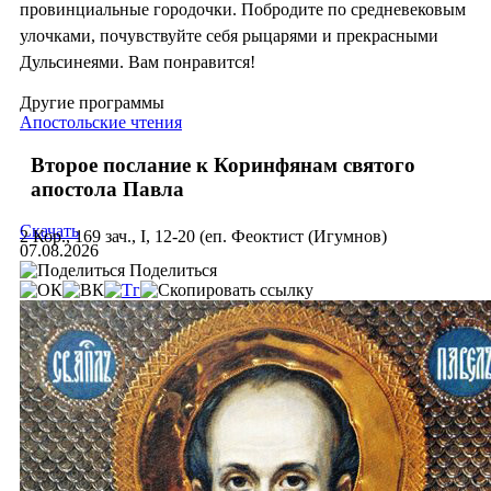
провинциальные городочки. Побродите по средневековым
улочками, почувствуйте себя рыцарями и прекрасными
Дульсинеями. Вам понравится!
Другие программы
Апостольские чтения
Второе послание к Коринфянам святого
апостола Павла
Скачать
2 Кор., 169 зач., I, 12-20 (еп. Феоктист (Игумнов)
07.08.2026
Поделиться