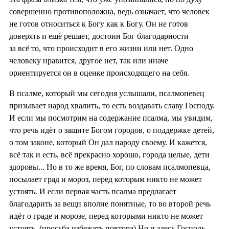
совершенно противоположна, ведь означает, что человек
не готов относиться к Богу как к Богу. Он не готов
доверять и ещё решает, достоин Бог благодарности
за всё то, что происходит в его жизни или нет. Одно
человеку нравится, другое нет, так или иначе
ориентируется он в оценке происходящего на себя.
В псалме, который мы сегодня услышали, псалмопевец
призывает народ хвалить, то есть воздавать славу Господу.
И если мы посмотрим на содержание псалма, мы увидим,
что речь идёт о защите Богом городов, о поддержке детей,
о том законе, который Он дал народу своему. И кажется,
всё так и есть, всё прекрасно хорошо, города целые, дети
здоровы... Но в то же время, Бог, по словам псалмопевца,
посылает град и мороз, перед которым никто не может
устоять. И если первая часть псалма предлагает
благодарить за вещи вполне понятные, то во второй речь
идёт о граде и морозе, перед которыми никто не может
устоять. (просьба избежать повтора) Но и здесь Господь