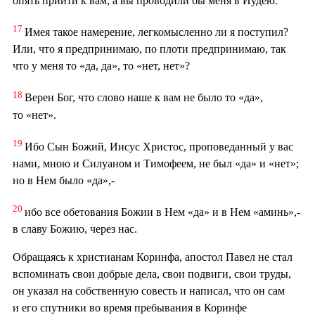
опять прийти к вам; а вы проводили бы меня в Иудею.
17
Имея такое намерение, легкомысленно ли я поступил?
Или, что я предпринимаю, по плоти предпринимаю, так
что у меня то «да, да», то «нет, нет»?
18
Верен Бог, что слово наше к вам не было то «да»,
то «нет».
19
Ибо Сын Божий, Иисус Христос, проповеданный у вас
нами, мною и Силуаном и Тимофеем, не был «да» и «нет»;
но в Нем было «да»,-
20
ибо все обетования Божии в Нем «да» и в Нем «аминь»,-
в славу Божию, через нас.
Обращаясь к христианам Коринфа, апостол Павел не стал
вспоминать свои добрые дела, свои подвиги, свои труды,
он указал на собственную совесть и написал, что он сам
и его спутники во время пребывания в Коринфе