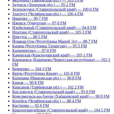
Жердевка (Тамбовская обл.) — 103,3 FM
Задонск (Липецкая обл.) — 95,2 FM
Зеленокумск (Ставропольский край) — 100,0 FM
Златоуст (Челябинская обл.) — 106,4 FM
Иваново — 99,7 FM
Ижевск (Удмуртия) — 97,0 FM
Изобильный (Ставропольский край) — 94,8 FM
Ипатово (Ставропольский край) — 105,3 FM
Иркутск — 88,5 FM
Йошкар-Ола (Республика Марий Эл) — 88,7 FM
Казань (Республика Татарстан) — 95,5 FM
Калининград — 97,0 FM
Каневская (Краснодарский край) — 105,1 FM
Карачаевск (Карачаево-Черкесская республика) — 102,3
FM
Кемерово — 104,3 FM
Керчь (Республика Крым) — 101,8 FM
Кинешма (Ивановская обл.) — 90,8 FM
Киров — 90,8 FM
Кирсанов (Тамбовская обл.) — 102,2 FM
Кисловодск (Ставропольский край) — 95,0 FM
Комсомольск-на-Амуре (Хабаровский край) — 99,9 FM
Копейск (Челябинская обл.) — 88,4 FM
Кострома — 92,0 FM
Красногвардейское (Ставропольский край) — 104,5 FM