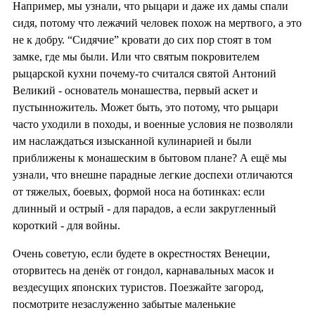
Например, мы узнали, что рыцари и даже их дамы спали
сидя, потому что лежачий человек похож на мертвого, а это
не к добру. “Сидячие” кровати до сих пор стоят в том
замке, где мы были. Или что святым покровителем
рыцарской кухни почему-то считался святой Антоний
Великий - основатель монашества, первый аскет и
пустынножитель. Может быть, это потому, что рыцари
часто уходили в походы, и военные условия не позволяли
им наслаждаться изысканной кулинарией и были
приближены к монашеским в бытовом плане? А ещё мы
узнали, что внешне парадные легкие доспехи отличаются
от тяжелых, боевых, формой носа на ботинках: если
длинный и острый - для парадов, а если закругленный
короткий - для войны.
Очень советую, если будете в окрестностях Венеции,
оторвитесь на денёк от гондол, карнавальных масок и
вездесущих японских туристов. Поезжайте загород,
посмотрите незаслуженно забытые маленькие