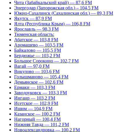
Чита (Забайкальский край) — 87,6 FM
Энергодар (Запорожская обл.) – 104,5 FM
Южно-Сахалинск (Сахалинская обл.) — 89,3 FM
Якутск — 87,9 FM
Ялта (Республика Крым) — 106,8 FM
Ярославль — 98,3 FM
Тюменская область:
Абатское — 103,8 FM
Аромашево — 103,5 FM
Байкалово — 105,5 FM
Бердюжье — 103,2 FM
Большое Сорокино — 102,7 FM
Вагай — 97,0 FM
Викулово — 103,6 FM
Голышманово — 105,4 FM
Демьянское — 102,6 FM
Ермаки — 103,3 FM
Заводоуковск — 103,3 FM
Ингаир — 103,2 FM
Исетское — 102,9 FM
Ишим — 104,9 FM
Казанское — 100,2 FM
Нагорный — 100,4 FM
Нижняя Тавда — 101,2 FM
Новоалександровка — 100,2 FM