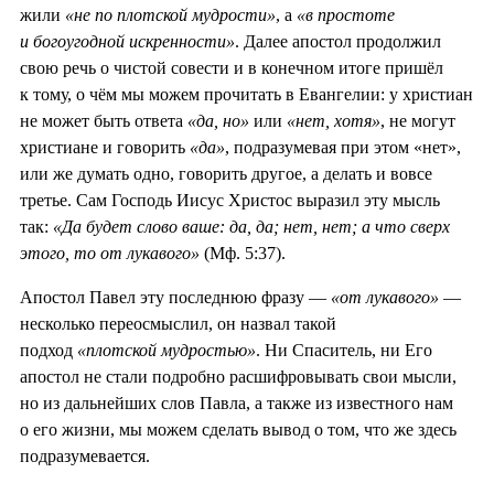
жили
«не по плотской мудрости»
, а
«в простоте
и богоугодной искренности»
. Далее апостол продолжил
свою речь о чистой совести и в конечном итоге пришёл
к тому, о чём мы можем прочитать в Евангелии: у христиан
не может быть ответа
«да, но»
или
«нет, хотя»
, не могут
христиане и говорить
«да»
, подразумевая при этом «нет»,
или же думать одно, говорить другое, а делать и вовсе
третье. Сам Господь Иисус Христос выразил эту мысль
так:
«Да будет слово ваше: да, да; нет, нет; а что сверх
этого, то от лукавого»
(Мф. 5:37).
Апостол Павел эту последнюю фразу —
«от лукавого»
—
несколько переосмыслил, он назвал такой
подход
«плотской мудростью»
. Ни Спаситель, ни Его
апостол не стали подробно расшифровывать свои мысли,
но из дальнейших слов Павла, а также из известного нам
о его жизни, мы можем сделать вывод о том, что же здесь
подразумевается.