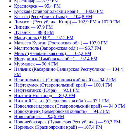
Краснодар — 87,9 FM
Красноярск — 95,4 FM
Курская (Ставропольский край) — 100,0 FM
Кызыл (Республика Тыва) — 104,8 FM
Лимасол (Республика Кипр) — 102,9 FM и 107,9 FM
Липецк — 97,9 FM
Луганск — 88,8 FM
Мариуполь (ДНР) — 97,2 FM
Матвеев Курган (Ростовская обл.) — 107,0 FM
Мелитополь (Запорожская обл.) — 96,7 FM
Миасс (Челябинская обл.) — 102,2 FM
Мичуринск (Тамбовская обл.) — 92,4 FM
Мурманск — 90,4 FM
Нальчик (Кабардино-Балкарская Республика) — 104,4
FM
Невинномысск (Ставропольский край) — 94,2 FM
Нефтекумск (Ставропольский край) — 100,4 FM
Нефтеюганск (Югра) — 92,1 FM
Нижний Новгород — 89,2 FM
Нижний Тагил (Свердловская обл.) — 97,1 FM
Новоалександровск (Ставропольский край) — 94,0 FM
Новокузнецк (Кемеровская область) — 94,2 FM
Новосибирск — 94,6 FM
Новочебоксарск (Чувашская Республика) — 90,3 FM
Норильск (Красноярский край) — 107,4 FM