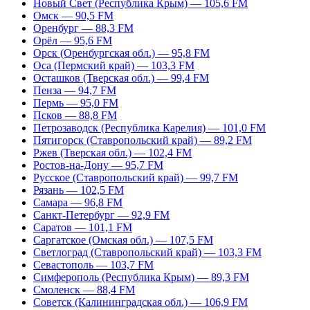
Новый Свет (Республика Крым) — 105,6 FM
Омск — 90,5 FM
Оренбург — 88,3 FM
Орёл — 95,6 FM
Орск (Оренбургская обл.) — 95,8 FM
Оса (Пермский край) — 103,3 FM
Осташков (Тверская обл.) — 99,4 FM
Пенза — 94,7 FM
Пермь — 95,0 FM
Псков — 88,8 FM
Петрозаводск (Республика Карелия) — 101,0 FM
Пятигорск (Ставропольский край) — 89,2 FM
Ржев (Тверская обл.) — 102,4 FM
Ростов-на-Дону — 95,7 FM
Русское (Ставропольский край) — 99,7 FM
Рязань — 102,5 FM
Самара — 96,8 FM
Санкт-Петербург — 92,9 FM
Саратов — 101,1 FM
Саргатское (Омская обл.) — 107,5 FM
Светлоград (Ставропольский край) — 103,3 FM
Севастополь — 103,7 FM
Симферополь (Республика Крым) — 89,3 FM
Смоленск — 88,4 FM
Советск (Калининградская обл.) — 106,9 FM