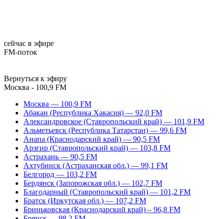
сейчас в эфире
FM-поток
Вернуться к эфиру
Москва - 100,9 FM
Москва — 100,9 FM
Абакан (Республика Хакасия) — 92,0 FM
Александровское (Ставропольский край) — 101,9 FM
Альметьевск (Республика Татарстан) — 99,6 FM
Анапа (Краснодарский край) — 90,5 FM
Арзгир (Ставропольский край) — 103,8 FM
Астрахань — 90,5 FM
Ахтубинск (Астраханская обл.) — 99,1 FM
Белгород — 103,2 FM
Бердянск (Запорожская обл.) — 102,7 FM
Благодарный (Ставропольский край) — 101,2 FM
Братск (Иркутская обл.) — 107,2 FM
Бриньковская (Краснодарский край) – 96,8 FM
Брянск — 98,2 FM