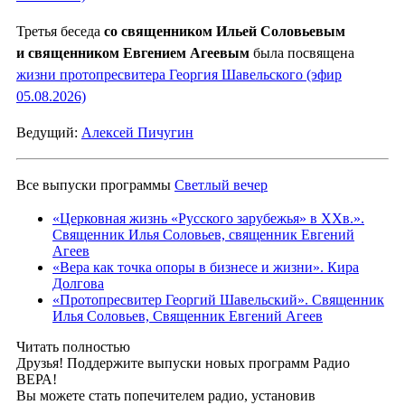
Третья беседа
со священником Ильей Соловьевым
и священником Евгением Агеевым
была посвящена
жизни протопресвитера Георгия Шавельского (эфир
05.08.2026)
Ведущий:
Алексей Пичугин
Все выпуски программы
Светлый вечер
«Церковная жизнь «Русского зарубежья» в ХХв.».
Священник Илья Соловьев, священник Евгений
Агеев
«Вера как точка опоры в бизнесе и жизни». Кира
Долгова
«Протопресвитер Георгий Шавельский». Священник
Илья Соловьев, Священник Евгений Агеев
Читать полностью
Друзья! Поддержите выпуски новых программ Радио
ВЕРА!
Вы можете стать попечителем радио, установив