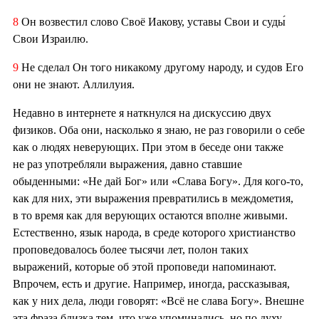
8
Он возвестил слово Своё Иакову, уставы Свои и суды́
Свои Израилю.
9
Не сделал Он того никакому другому народу, и судов Его
они не знают. Аллилуия.
Недавно в интернете я наткнулся на дискуссию двух
физиков. Оба они, насколько я знаю, не раз говорили о себе
как о людях неверующих. При этом в беседе они также
не раз употребляли выражения, давно ставшие
обыденными: «Не дай Бог» или «Слава Богу». Для кого-то,
как для них, эти выражения превратились в междометия,
в то время как для верующих остаются вполне живыми.
Естественно, язык народа, в среде которого христианство
проповедовалось более тысячи лет, полон таких
выражений, которые об этой проповеди напоминают.
Впрочем, есть и другие. Например, иногда, рассказывая,
как у них дела, люди говорят: «Всё не слава Богу». Внешне
эта фраза близка тем, что уже упоминались, но по духу