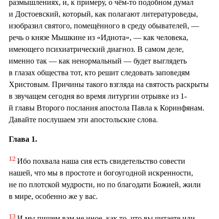
размышлениях, и, к примеру, о чём-то подобном думал
и Достоевский, который, как полагают литературоведы,
изобразил святого, помещённого в среду обывателей, —
речь о князе Мышкине из «Идиота», — как человека,
имеющего психиатрический диагноз. В самом деле,
именно так — как ненормальный — будет выглядеть
в глазах общества тот, кто решит следовать заповедям
Христовым. Причины такого взгляда на святость раскрыты
в звучащем сегодня во время литургии отрывке из 1-
й главы Второго послания апостола Павла к Коринфянам.
Давайте послушаем эти апостольские слова.
Глава 1.
12
Ибо похвала наша сия есть свидетельство совести
нашей, что мы в простоте и богоугодной искренности,
не по плотской мудрости, но по благодати Божией, жили
в мире, особенно же у вас.
13
И мы пишем вам не иное, как то, что вы читаете или