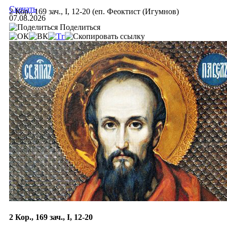
Скачать
2 Кор., 169 зач., I, 12-20 (еп. Феоктист (Игумнов)
07.08.2026
Поделиться
2 Кор., 169 зач., I, 12-20