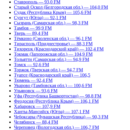
Ставрополь — 93,0 FM
Старый Оскол (Белгородская обл.) — 104,0 FM
Судак (Республика Крым) — 105,6 FM
Сургут (Югра) — 92,1 FM
Сызрань (Самарская обл.) — 98,3 FM
Тамбов — 99,9 FM
Тверь — 89,4 FM
Тёмкино (Смоленская обл.) — 96,1 FM
Тирасполь (Приднестровье) — 88,3 FM
Тихорецк (Краснодарский край) — 102,4 FM
Токмак (Запорожская обл.) — 104,9 FM
Тольятти (Самарская обл.) — 94,9 FM
Томск — 92,6 FM
Торжок (Тверская обл.) — 94,7 FM
Туапсе (Краснодарский край) — 106,5
Тюмень — 92,4 FM
Уварово (Тамбовская обл.) — 100,6 FM
Ульяновск — 93,6 FM
Уфа (Республика Башкортостан) — 98,8 FM
Феодосия (Республика Крым) — 106,1 FM
Хабаровск — 107,9 FM
Ханты-Мансийск (Югра) — 107,1 FM
Чебоксары (Чувашская Республика) — 90,3 FM
Челябинск — 88,4 FM
Череповец (Вологодская обл.) — 106,7 FM