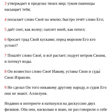
3
утверждает в пределах твоих мир; туком пшеницы
насыщает тебя;
4
посылает слово Своё на землю; быстро течёт слово Его;
5
даёт снег, как волну; сыплет иней, как пепел;
6
бросает град Свой кусками; перед морозом Его кто
устоит?
7
Пошлёт слово Своё, и всё растает; подует ветром Своим,
и потекут воды.
8
Он возвестил слово Своё Иакову, уставы Свои и суды́
Свои Израилю.
9
Не сделал Он того никакому другому народу, и судов Его
они не знают. Аллилуия.
Недавно в интернете я наткнулся на дискуссию двух
физиков. Оба они, насколько я знаю, не раз говорили о себе