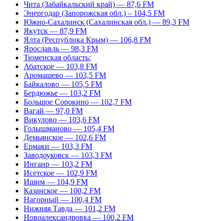
Чита (Забайкальский край) — 87,6 FM
Энергодар (Запорожская обл.) – 104,5 FM
Южно-Сахалинск (Сахалинская обл.) — 89,3 FM
Якутск — 87,9 FM
Ялта (Республика Крым) — 106,8 FM
Ярославль — 98,3 FM
Тюменская область:
Абатское — 103,8 FM
Аромашево — 103,5 FM
Байкалово — 105,5 FM
Бердюжье — 103,2 FM
Большое Сорокино — 102,7 FM
Вагай — 97,0 FM
Викулово — 103,6 FM
Голышманово — 105,4 FM
Демьянское — 102,6 FM
Ермаки — 103,3 FM
Заводоуковск — 103,3 FM
Ингаир — 103,2 FM
Исетское — 102,9 FM
Ишим — 104,9 FM
Казанское — 100,2 FM
Нагорный — 100,4 FM
Нижняя Тавда — 101,2 FM
Новоалександровка — 100,2 FM