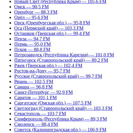
Новый Свет (Республика Крым) — 105,6 FM
Омск — 90,5 FM
Оренбург — 88,3 FM
Орёл — 95,6 FM
Орск (Оренбургская обл.) — 95,8 FM
Оса (Пермский край) — 103,3 FM
Осташков (Тверская обл.) — 99,4 FM
Пенза — 94,7 FM
Пермь — 95,0 FM
Псков — 88,8 FM
Петрозаводск (Республика Карелия) — 101,0 FM
Пятигорск (Ставропольский край) — 89,2 FM
Ржев (Тверская обл.) — 102,4 FM
Ростов-на-Дону — 95,7 FM
Русское (Ставропольский край) — 99,7 FM
Рязань — 102,5 FM
Самара — 96,8 FM
Санкт-Петербург — 92,9 FM
Саратов — 101,1 FM
Саргатское (Омская обл.) — 107,5 FM
Светлоград (Ставропольский край) — 103,3 FM
Севастополь — 103,7 FM
Симферополь (Республика Крым) — 89,3 FM
Смоленск — 88,4 FM
Советск (Калининградская обл.) — 106,9 FM