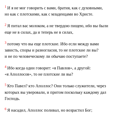
1
И я не мог говорить с вами, братия, как с духовными,
но как с плотскими, как с младенцами во Христе.
2
Я питал вас молоком, а не твердою пищею, ибо вы были
еще не в силах, да и теперь не в силах,
3
потому что вы еще плотские. Ибо если между вами
зависть, споры и разногласия, то не плотские ли вы?
и не по человеческому ли обычаю поступаете?
4
Ибо когда один говорит: «я Павлов», а другой:
«я Аполлосов», то не плотские ли вы?
5
Кто Павел? кто Аполлос? Они только служители, через
которых вы уверовали, и притом поскольку каждому дал
Господь.
6
Я насадил, Аполлос поливал, но возрастил Бог;