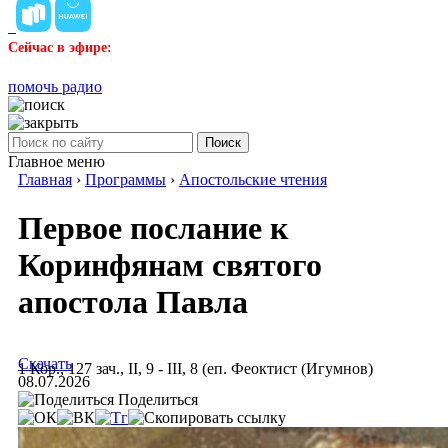
Сейчас в эфире:
помочь радио
Поиск
Главное меню
Главная
›
Программы
›
Апостольские чтения
Первое послание к
Коринфянам святого
апостола Павла
Скачать
1 Кор., 127 зач., II, 9 - III, 8 (еп. Феоктист (Игумнов)
08.07.2026
Поделиться