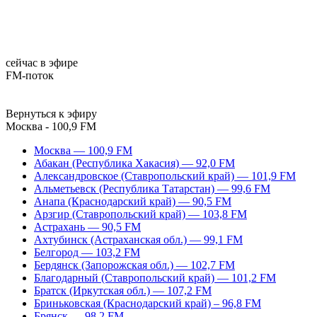
сейчас в эфире
FM-поток
Вернуться к эфиру
Москва - 100,9 FM
Москва — 100,9 FM
Абакан (Республика Хакасия) — 92,0 FM
Александровское (Ставропольский край) — 101,9 FM
Альметьевск (Республика Татарстан) — 99,6 FM
Анапа (Краснодарский край) — 90,5 FM
Арзгир (Ставропольский край) — 103,8 FM
Астрахань — 90,5 FM
Ахтубинск (Астраханская обл.) — 99,1 FM
Белгород — 103,2 FM
Бердянск (Запорожская обл.) — 102,7 FM
Благодарный (Ставропольский край) — 101,2 FM
Братск (Иркутская обл.) — 107,2 FM
Бриньковская (Краснодарский край) – 96,8 FM
Брянск — 98,2 FM