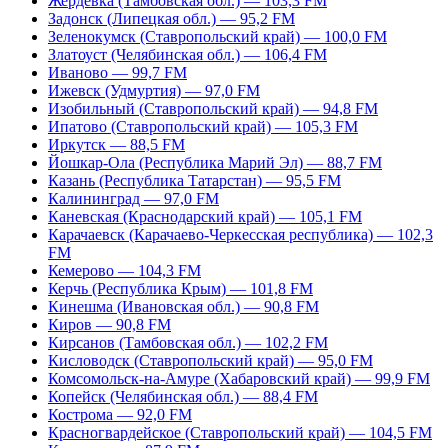
Жердевка (Тамбовская обл.) — 103,3 FM
Задонск (Липецкая обл.) — 95,2 FM
Зеленокумск (Ставропольский край) — 100,0 FM
Златоуст (Челябинская обл.) — 106,4 FM
Иваново — 99,7 FM
Ижевск (Удмуртия) — 97,0 FM
Изобильный (Ставропольский край) — 94,8 FM
Ипатово (Ставропольский край) — 105,3 FM
Иркутск — 88,5 FM
Йошкар-Ола (Республика Марий Эл) — 88,7 FM
Казань (Республика Татарстан) — 95,5 FM
Калининград — 97,0 FM
Каневская (Краснодарский край) — 105,1 FM
Карачаевск (Карачаево-Черкесская республика) — 102,3
FM
Кемерово — 104,3 FM
Керчь (Республика Крым) — 101,8 FM
Кинешма (Ивановская обл.) — 90,8 FM
Киров — 90,8 FM
Кирсанов (Тамбовская обл.) — 102,2 FM
Кисловодск (Ставропольский край) — 95,0 FM
Комсомольск-на-Амуре (Хабаровский край) — 99,9 FM
Копейск (Челябинская обл.) — 88,4 FM
Кострома — 92,0 FM
Красногвардейское (Ставропольский край) — 104,5 FM