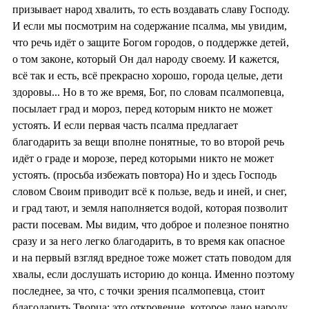
призывает народ хвалить, то есть воздавать славу Господу.
И если мы посмотрим на содержание псалма, мы увидим,
что речь идёт о защите Богом городов, о поддержке детей,
о том законе, который Он дал народу своему. И кажется,
всё так и есть, всё прекрасно хорошо, города целые, дети
здоровы... Но в то же время, Бог, по словам псалмопевца,
посылает град и мороз, перед которым никто не может
устоять. И если первая часть псалма предлагает
благодарить за вещи вполне понятные, то во второй речь
идёт о граде и морозе, перед которыми никто не может
устоять. (просьба избежать повтора) Но и здесь Господь
словом Своим приводит всё к пользе, ведь и иней, и снег,
и град тают, и земля наполняется водой, которая позволит
расти посевам. Мы видим, что доброе и полезное понятно
сразу и за него легко благодарить, в то время как опасное
и на первый взгляд вредное тоже может стать поводом для
хвалы, если дослушать историю до конца. Именно поэтому
последнее, за что, с точки зрения псалмопевца, стоит
благодарить Творца: это откровение, которое дано народу.