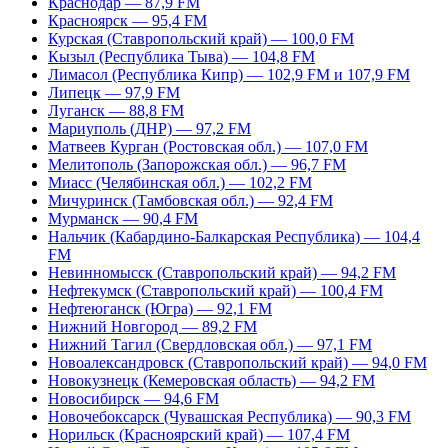
Краснодар — 87,9 FM
Красноярск — 95,4 FM
Курская (Ставропольский край) — 100,0 FM
Кызыл (Республика Тыва) — 104,8 FM
Лимасол (Республика Кипр) — 102,9 FM и 107,9 FM
Липецк — 97,9 FM
Луганск — 88,8 FM
Мариуполь (ДНР) — 97,2 FM
Матвеев Курган (Ростовская обл.) — 107,0 FM
Мелитополь (Запорожская обл.) — 96,7 FM
Миасс (Челябинская обл.) — 102,2 FM
Мичуринск (Тамбовская обл.) — 92,4 FM
Мурманск — 90,4 FM
Нальчик (Кабардино-Балкарская Республика) — 104,4
FM
Невинномысск (Ставропольский край) — 94,2 FM
Нефтекумск (Ставропольский край) — 100,4 FM
Нефтеюганск (Югра) — 92,1 FM
Нижний Новгород — 89,2 FM
Нижний Тагил (Свердловская обл.) — 97,1 FM
Новоалександровск (Ставропольский край) — 94,0 FM
Новокузнецк (Кемеровская область) — 94,2 FM
Новосибирск — 94,6 FM
Новочебоксарск (Чувашская Республика) — 90,3 FM
Норильск (Красноярский край) — 107,4 FM