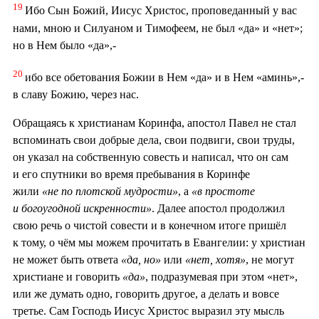
19
Ибо Сын Божий, Иисус Христос, проповеданный у вас
нами, мною и Силуаном и Тимофеем, не был «да» и «нет»;
но в Нем было «да»,-
20
ибо все обетования Божии в Нем «да» и в Нем «аминь»,-
в славу Божию, через нас.
Обращаясь к христианам Коринфа, апостол Павел не стал
вспоминать свои добрые дела, свои подвиги, свои труды,
он указал на собственную совесть и написал, что он сам
и его спутники во время пребывания в Коринфе
жили
«не по плотской мудрости»
, а
«в простоте
и богоугодной искренности»
. Далее апостол продолжил
свою речь о чистой совести и в конечном итоге пришёл
к тому, о чём мы можем прочитать в Евангелии: у христиан
не может быть ответа
«да, но»
или
«нет, хотя»
, не могут
христиане и говорить
«да»
, подразумевая при этом «нет»,
или же думать одно, говорить другое, а делать и вовсе
третье. Сам Господь Иисус Христос выразил эту мысль