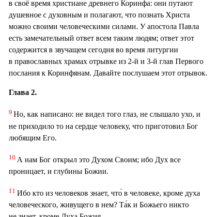
в своё время христиане древнего Коринфа: они путают
душевное с духовным и полагают, что познать Христа
можно своими человеческими силами. У апостола Павла
есть замечательный ответ всем таким людям; ответ этот
содержится в звучащем сегодня во время литургии
в православных храмах отрывке из 2-й и 3-й глав Первого
послания к Коринфянам. Давайте послушаем этот отрывок.
Глава 2.
9
Но, как написано: не видел того глаз, не слышало ухо, и
не приходило то на сердце человеку, что приготовил Бог
любящим Его.
10
А нам Бог открыл это Духом Своим; ибо Дух все
проницает, и глубины Божии.
11
Ибо кто из человеков знает, что́ в человеке, кроме духа
человеческого, живущего в нем? Та́к и Божьего никто
не знает, кроме Духа Божия.