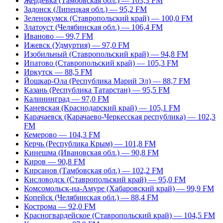
Жердевка (Тамбовская обл.) — 103,3 FM
Задонск (Липецкая обл.) — 95,2 FM
Зеленокумск (Ставропольский край) — 100,0 FM
Златоуст (Челябинская обл.) — 106,4 FM
Иваново — 99,7 FM
Ижевск (Удмуртия) — 97,0 FM
Изобильный (Ставропольский край) — 94,8 FM
Ипатово (Ставропольский край) — 105,3 FM
Иркутск — 88,5 FM
Йошкар-Ола (Республика Марий Эл) — 88,7 FM
Казань (Республика Татарстан) — 95,5 FM
Калининград — 97,0 FM
Каневская (Краснодарский край) — 105,1 FM
Карачаевск (Карачаево-Черкесская республика) — 102,3
FM
Кемерово — 104,3 FM
Керчь (Республика Крым) — 101,8 FM
Кинешма (Ивановская обл.) — 90,8 FM
Киров — 90,8 FM
Кирсанов (Тамбовская обл.) — 102,2 FM
Кисловодск (Ставропольский край) — 95,0 FM
Комсомольск-на-Амуре (Хабаровский край) — 99,9 FM
Копейск (Челябинская обл.) — 88,4 FM
Кострома — 92,0 FM
Красногвардейское (Ставропольский край) — 104,5 FM