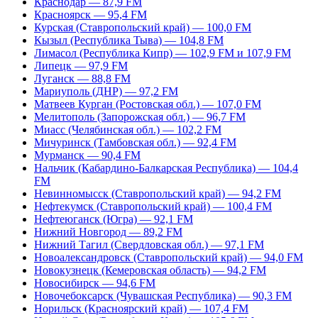
Краснодар — 87,9 FM
Красноярск — 95,4 FM
Курская (Ставропольский край) — 100,0 FM
Кызыл (Республика Тыва) — 104,8 FM
Лимасол (Республика Кипр) — 102,9 FM и 107,9 FM
Липецк — 97,9 FM
Луганск — 88,8 FM
Мариуполь (ДНР) — 97,2 FM
Матвеев Курган (Ростовская обл.) — 107,0 FM
Мелитополь (Запорожская обл.) — 96,7 FM
Миасс (Челябинская обл.) — 102,2 FM
Мичуринск (Тамбовская обл.) — 92,4 FM
Мурманск — 90,4 FM
Нальчик (Кабардино-Балкарская Республика) — 104,4
FM
Невинномысск (Ставропольский край) — 94,2 FM
Нефтекумск (Ставропольский край) — 100,4 FM
Нефтеюганск (Югра) — 92,1 FM
Нижний Новгород — 89,2 FM
Нижний Тагил (Свердловская обл.) — 97,1 FM
Новоалександровск (Ставропольский край) — 94,0 FM
Новокузнецк (Кемеровская область) — 94,2 FM
Новосибирск — 94,6 FM
Новочебоксарск (Чувашская Республика) — 90,3 FM
Норильск (Красноярский край) — 107,4 FM