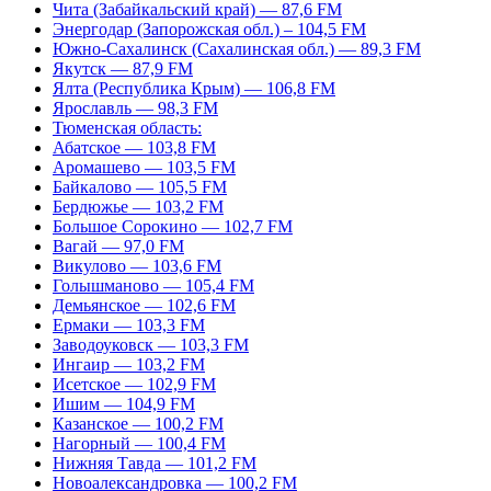
Чита (Забайкальский край) — 87,6 FM
Энергодар (Запорожская обл.) – 104,5 FM
Южно-Сахалинск (Сахалинская обл.) — 89,3 FM
Якутск — 87,9 FM
Ялта (Республика Крым) — 106,8 FM
Ярославль — 98,3 FM
Тюменская область:
Абатское — 103,8 FM
Аромашево — 103,5 FM
Байкалово — 105,5 FM
Бердюжье — 103,2 FM
Большое Сорокино — 102,7 FM
Вагай — 97,0 FM
Викулово — 103,6 FM
Голышманово — 105,4 FM
Демьянское — 102,6 FM
Ермаки — 103,3 FM
Заводоуковск — 103,3 FM
Ингаир — 103,2 FM
Исетское — 102,9 FM
Ишим — 104,9 FM
Казанское — 100,2 FM
Нагорный — 100,4 FM
Нижняя Тавда — 101,2 FM
Новоалександровка — 100,2 FM