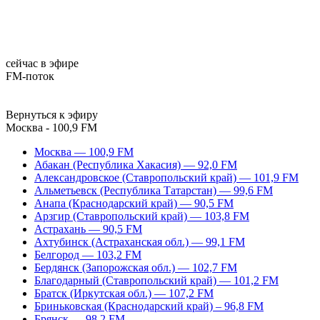
сейчас в эфире
FM-поток
Вернуться к эфиру
Москва - 100,9 FM
Москва — 100,9 FM
Абакан (Республика Хакасия) — 92,0 FM
Александровское (Ставропольский край) — 101,9 FM
Альметьевск (Республика Татарстан) — 99,6 FM
Анапа (Краснодарский край) — 90,5 FM
Арзгир (Ставропольский край) — 103,8 FM
Астрахань — 90,5 FM
Ахтубинск (Астраханская обл.) — 99,1 FM
Белгород — 103,2 FM
Бердянск (Запорожская обл.) — 102,7 FM
Благодарный (Ставропольский край) — 101,2 FM
Братск (Иркутская обл.) — 107,2 FM
Бриньковская (Краснодарский край) – 96,8 FM
Брянск — 98,2 FM