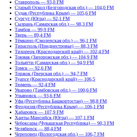
Ставрополь — 93,0 FM
Старый Оскол (Белгородская обл.) — 104,0 FM
Судак (Республика Крым) — 105,6 FM
Сургут (Югра) — 92,1 FM
Сызрань (Самарская обл.) — 98,3 FM
Тамбов — 99,9 FM
Тверь — 89,4 FM
Тёмкино (Смоленская обл.) — 96,1 FM
Тирасполь (Приднестровье) — 88,3 FM
Тихорецк (Краснодарский край) — 102,4 FM
Токмак (Запорожская обл.) — 104,9 FM
Тольятти (Самарская обл.) — 94,9 FM
Томск — 92,6 FM
Торжок (Тверская обл.) — 94,7 FM
Туапсе (Краснодарский край) — 106,5
Тюмень — 92,4 FM
Уварово (Тамбовская обл.) — 100,6 FM
Ульяновск — 93,6 FM
Уфа (Республика Башкортостан) — 98,8 FM
Феодосия (Республика Крым) — 106,1 FM
Хабаровск — 107,9 FM
Ханты-Мансийск (Югра) — 107,1 FM
Чебоксары (Чувашская Республика) — 90,3 FM
Челябинск — 88,4 FM
Череповец (Вологодская обл.) — 106,7 FM