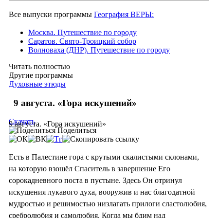
Все выпуски программы
География ВЕРЫ:
Москва. Путешествие по городу
Саратов. Свято-Троицкий собор
Волноваха (ДНР). Путешествие по городу
Читать полностью
Другие программы
Духовные этюды
9 августа. «Гора искушений»
Скачать
9 августа. «Гора искушений»
Поделиться
Есть в Палестине гора с крутыми скалистыми склонами,
на которую взошёл Спаситель в завершение Его
сорокадневного поста в пустыне. Здесь Он отринул
искушения лукавого духа, вооружив и нас благодатной
мудростью и решимостью низлагать прилоги сластолюбия,
сребролюбия и самолюбия. Когда мы бдим над