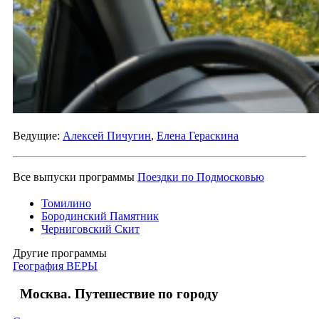
Ведущие:
Алексей Пичугин
,
Елена Гераскина
Все выпуски программы
Поездки по Подмосковью
Томилино
Бородинский Памятник
Черниговский Скит
Другие программы
География ВЕРЫ
Москва. Путешествие по городу