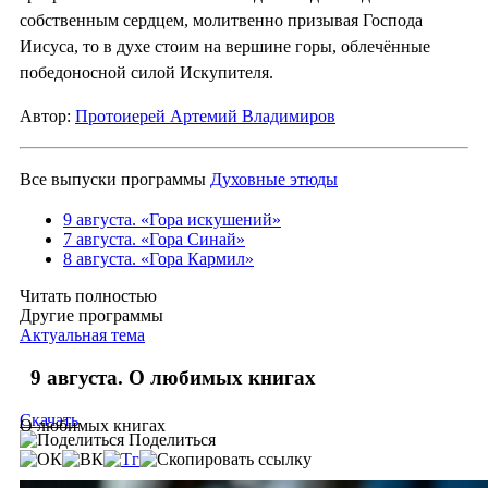
собственным сердцем, молитвенно призывая Господа
Иисуса, то в духе стоим на вершине горы, облечённые
победоносной силой Искупителя.
Автор:
Протоиерей Артемий Владимиров
Все выпуски программы
Духовные этюды
9 августа. «Гора искушений»
7 августа. «Гора Синай»
8 августа. «Гора Кармил»
Читать полностью
Другие программы
Актуальная тема
9 августа. О любимых книгах
Скачать
О любимых книгах
Поделиться