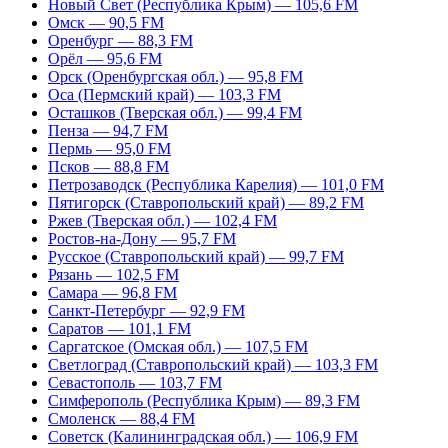
Новый Свет (Республика Крым) — 105,6 FM
Омск — 90,5 FM
Оренбург — 88,3 FM
Орёл — 95,6 FM
Орск (Оренбургская обл.) — 95,8 FM
Оса (Пермский край) — 103,3 FM
Осташков (Тверская обл.) — 99,4 FM
Пенза — 94,7 FM
Пермь — 95,0 FM
Псков — 88,8 FM
Петрозаводск (Республика Карелия) — 101,0 FM
Пятигорск (Ставропольский край) — 89,2 FM
Ржев (Тверская обл.) — 102,4 FM
Ростов-на-Дону — 95,7 FM
Русское (Ставропольский край) — 99,7 FM
Рязань — 102,5 FM
Самара — 96,8 FM
Санкт-Петербург — 92,9 FM
Саратов — 101,1 FM
Саргатское (Омская обл.) — 107,5 FM
Светлоград (Ставропольский край) — 103,3 FM
Севастополь — 103,7 FM
Симферополь (Республика Крым) — 89,3 FM
Смоленск — 88,4 FM
Советск (Калининградская обл.) — 106,9 FM