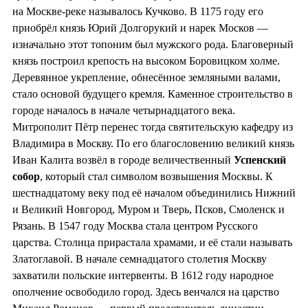
на Москве-реке называлось Кучково. В 1175 году его
приобрёл князь Юрий Долгорукий и нарек Москов —
изначально этот топоним был мужского рода. Благоверный
князь построил крепость на высоком Боровицком холме.
Деревянное укрепление, обнесённое земляными валами,
стало основой будущего кремля. Каменное строительство в
городе началось в начале четырнадцатого века.
Митрополит Пётр перенес тогда святительскую кафедру из
Владимира в Москву. По его благословению великий князь
Иван Калита возвёл в городе величественный
Успенский
собор
, который стал символом возвышения Москвы. К
шестнадцатому веку под её началом объединились Нижний
и Великий Новгород, Муром и Тверь, Псков, Смоленск и
Рязань. В 1547 году Москва стала центром Русского
царства. Столица прирастала храмами, и её стали называть
Златоглавой. В начале семнадцатого столетия Москву
захватили польские интервенты. В 1612 году народное
ополчение освободило город. Здесь венчался на царство