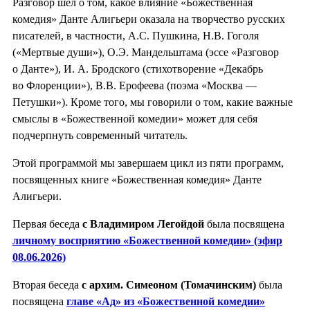
Разговор шел о том, какое влияние «Божественная
комедия» Данте Алигьери оказала на творчество русских
писателей, в частности, А.С. Пушкина, Н.В. Гоголя
(«Мертвые души»), О.Э. Мандельштама (эссе «Разговор
о Данте»), И. А. Бродского (стихотворение «Декабрь
во Флоренции»), В.В. Ерофеева (поэма «Москва —
Петушки»). Кроме того, мы говорили о том, какие важные
смыслы в «Божественной комедии» может для себя
подчерпнуть современный читатель.
Этой программой мы завершаем цикл из пяти программ,
посвященных книге «Божественная комедия» Данте
Алигьери.
Первая беседа
с Владимиром Легойдой
была посвящена
личному восприятию «Божественной комедии» (эфир
08.06.2026)
Вторая беседа
с архим. Симеоном (Томачинским)
была
посвящена
главе «Ад» из «Божественной комедии»