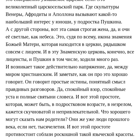
великолепный царскосельский парк. Где скульптуры
Венеры, Афродиты и Аполлона вызывают какой-то
наибольший интерес у юноши, у подростка Пушкина.
А с другой стороны, вот эта самая строгая жена, да, и очи
её светлые, как небеса. Это, судя по всему, икона знамения
Божьей Матери, которая находится в церкви, рядышком
совсем с лицеем. И в эту Знаменскую церковь, конечно, все
лицеисты, и Пушкин в том числе, ходили много раз.
И возникает такое действительно напряжение, да, между
миром христианским. И заметьте, как он про это хорошо
говорит. Он говорит простые истины, понятный смысл
правдивых разговоров. Да, спокойный взор, спокойные
уста и полные святыни словеса. И вот этой простоте,
которая, может быть, в подростковом возрасте, в незрелом,
кажется скучноватой и непривлекательной. Что хорошего
могут сказать нам родители? Они же уже люди прошлого
века, если нет, тысячелетия. И вот этой простоте
противостоит соблазн роскошной такой языческой красоты.