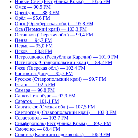
Новый Свет (Республика Крым) — 105,6 FM
Омск — 90,5 FM
Оренбург — 88,3 FM
Орёл — 95,6 FM
Орск (Оренбургская обл.) — 95,8 FM
Оса (Пермский край) — 103,3 FM
Осташков (Тверская обл.) — 99,4 FM
Пенза — 94,7 FM
Пермь — 95,0 FM
Псков — 88,8 FM
Петрозаводск (Республика Карелия) — 101,0 FM
Пятигорск (Ставропольский край) — 89,2 FM
Ржев (Тверская обл.) — 102,4 FM
Ростов-на-Дону — 95,7 FM
Русское (Ставропольский край) — 99,7 FM
Рязань — 102,5 FM
Самара — 96,8 FM
Санкт-Петербург — 92,9 FM
Саратов — 101,1 FM
Саргатское (Омская обл.) — 107,5 FM
Светлоград (Ставропольский край) — 103,3 FM
Севастополь — 103,7 FM
Симферополь (Республика Крым) — 89,3 FM
Смоленск — 88,4 FM
Советск (Калининградская обл.) — 106,9 FM