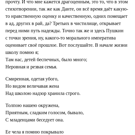
прочту. И что мне кажется драгоценным, это то, что в этом
стихотворении, так же как Данте, он всё время даёт какую-
то нравственную оценку и качественную, одних помещает
в ад, других в рай, да? Третьих в чистилище, открывает
перед ними путь надежды. Точно так же и здесь Пушкин
с точки зрения, ну, какого-то морального императива
оценивает своё прошлое. Вот послушайте. В начале жизни
школу помню я;
Там нас, детей беспечных, было много;
Неровная и резвая семья.
Смиренная, одетая убого,
Но видом величавая жена
Над школою надзор хранила строго.
Толпою нашею окружена,
Приятным, сладким голосом, бывало,
С младенцами беседует она.
Ее чела я помню покрывало