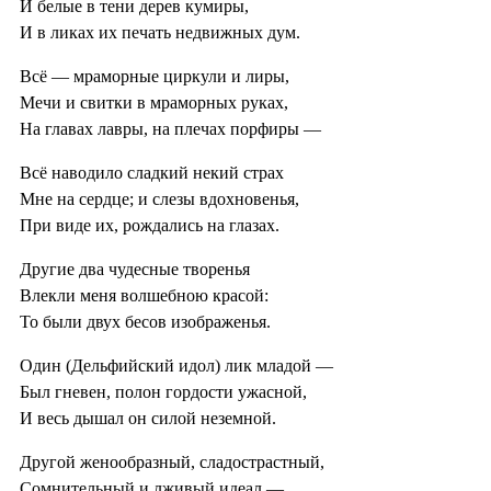
И белые в тени дерев кумиры,
И в ликах их печать недвижных дум.
Всё — мраморные циркули и лиры,
Мечи и свитки в мраморных руках,
На главах лавры, на плечах порфиры —
Всё наводило сладкий некий страх
Мне на сердце; и слезы вдохновенья,
При виде их, рождались на глазах.
Другие два чудесные творенья
Влекли меня волшебною красой:
То были двух бесов изображенья.
Один (Дельфийский идол) лик младой —
Был гневен, полон гордости ужасной,
И весь дышал он силой неземной.
Другой женообразный, сладострастный,
Сомнительный и лживый идеал —