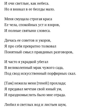
И очи светлые, как небеса.
Но я вникал в ее беседы мало.
Меня смущала строгая краса
Ее чела, спокойных уст и взоров,
И полные святыни словеса.
Дичась ее советов и укоров,
Я про себя превратно толковал
Понятный смысл правдивых разговоров,
И часто я украдкой убегал
В великолепный мрак чужого сада,
Под свод искусственный порфирных скал.
[Там] нежила меня [теней] прохлада;
Я предавал мечтам свой юный ум,
И праздномыслить было мне отрада.
Любил я светлых вод и листьев шум,