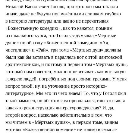
Николай Васильевич Гоголь, про которого мы так или
иначе, даже не будучи погружёнными слишком глубоко
в историю литературы или давно не перечитывая
«Божественную комедию», как-то кажется, помним
из школьного курса, что Гоголь задумывал «Мёртвые
души» по образцу «Божественной комедии». «Ад,
чистилище» и «Рай», три тома «Мёртвых душ» должны
были как бы вставать в параллель вот с этой дантовской
архитектоникой, и поэтому и первый том «Мёртвых душ»,
который нам известен, можно прочитывать как вот такую
галерею людей, погребённых под своими грехами. У меня
вопрос такой, ну, на уточнение просто историко-
литературное. Мы это из чего знаем? То, что у Гоголя был
такой замысел, он об этом сам признавался, или это такая
какая-то реконструкция литературоведческая? И, да,
второй вопрос, насколько действительно в том, что
мы читаем в «Мёртвых душах», в первом томе, видны
мотивы «Божественной комедии» не только в смысле