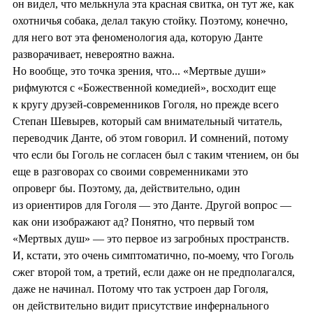
он видел, что мелькнула эта красная свитка, он тут же, как
охотничья собака, делал такую стойку. Поэтому, конечно,
для него вот эта феноменология ада, которую Данте
разворачивает, невероятно важна.
Но вообще, это точка зрения, что... «Мертвые души»
рифмуются с «Божественной комедией», восходит еще
к кругу друзей-современников Гоголя, но прежде всего
Степан Шевырев, который сам внимательный читатель,
переводчик Данте, об этом говорил. И сомнений, потому
что если бы Гоголь не согласен был с таким чтением, он бы
еще в разговорах со своими современниками это
опроверг бы. Поэтому, да, действительно, один
из ориентиров для Гоголя — это Данте. Другой вопрос —
как они изображают ад? Понятно, что первый том
«Мертвых душ» — это первое из загробных пространств.
И, кстати, это очень симптоматично, по-моему, что Гоголь
сжег второй том, а третий, если даже он не предполагался,
даже не начинал. Потому что так устроен дар Гоголя,
он действительно видит присутствие инфернального