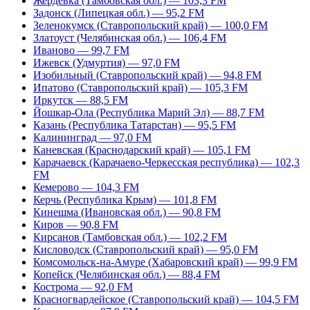
Жердевка (Тамбовская обл.) — 103,3 FM
Задонск (Липецкая обл.) — 95,2 FM
Зеленокумск (Ставропольский край) — 100,0 FM
Златоуст (Челябинская обл.) — 106,4 FM
Иваново — 99,7 FM
Ижевск (Удмуртия) — 97,0 FM
Изобильный (Ставропольский край) — 94,8 FM
Ипатово (Ставропольский край) — 105,3 FM
Иркутск — 88,5 FM
Йошкар-Ола (Республика Марий Эл) — 88,7 FM
Казань (Республика Татарстан) — 95,5 FM
Калининград — 97,0 FM
Каневская (Краснодарский край) — 105,1 FM
Карачаевск (Карачаево-Черкесская республика) — 102,3
FM
Кемерово — 104,3 FM
Керчь (Республика Крым) — 101,8 FM
Кинешма (Ивановская обл.) — 90,8 FM
Киров — 90,8 FM
Кирсанов (Тамбовская обл.) — 102,2 FM
Кисловодск (Ставропольский край) — 95,0 FM
Комсомольск-на-Амуре (Хабаровский край) — 99,9 FM
Копейск (Челябинская обл.) — 88,4 FM
Кострома — 92,0 FM
Красногвардейское (Ставропольский край) — 104,5 FM