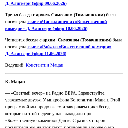
Д. Алигьери (эфир 09.06.2026)
Третья беседа
с архим. Симеоном (Томачинским)
была
посвящена
главе «Чистилище» из «Божественной
комедии» Д. Алигьери (эфир 10.06.2026)
Четвертая беседа
с архим. Симеоном (Томачинским)
была
посвящена
главе «Рай» из «Божественной комедии»
Д. Алигьери (эфир 11.06.2026)
Ведущий:
Константин Мацан
К. Мацан
— «Светлый вечер» на Радио ВЕРА. Здравствуйте,
уважаемые друзья. У микрофона Константин Мацан. Этой
программой мы продолжаем и завершаем цикл бесед,
которые на этой неделе у нас выходили про
«Божественную комедию» Данте. С разных сторон
посмотрели мы на этот текст, поговорили вообще о его