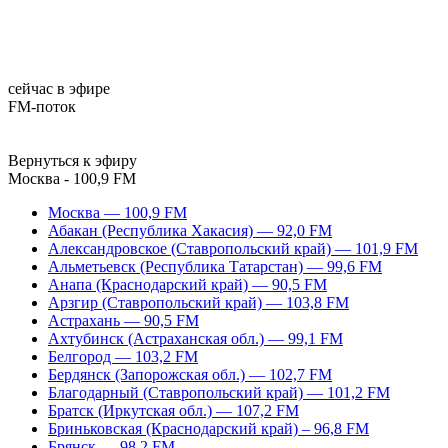
сейчас в эфире
FM-поток
Вернуться к эфиру
Москва - 100,9 FM
Москва — 100,9 FM
Абакан (Республика Хакасия) — 92,0 FM
Александровское (Ставропольский край) — 101,9 FM
Альметьевск (Республика Татарстан) — 99,6 FM
Анапа (Краснодарский край) — 90,5 FM
Арзгир (Ставропольский край) — 103,8 FM
Астрахань — 90,5 FM
Ахтубинск (Астраханская обл.) — 99,1 FM
Белгород — 103,2 FM
Бердянск (Запорожская обл.) — 102,7 FM
Благодарный (Ставропольский край) — 101,2 FM
Братск (Иркутская обл.) — 107,2 FM
Бриньковская (Краснодарский край) – 96,8 FM
Брянск — 98,2 FM