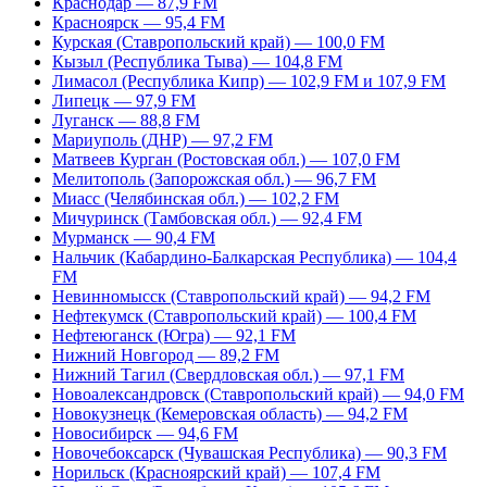
Краснодар — 87,9 FM
Красноярск — 95,4 FM
Курская (Ставропольский край) — 100,0 FM
Кызыл (Республика Тыва) — 104,8 FM
Лимасол (Республика Кипр) — 102,9 FM и 107,9 FM
Липецк — 97,9 FM
Луганск — 88,8 FM
Мариуполь (ДНР) — 97,2 FM
Матвеев Курган (Ростовская обл.) — 107,0 FM
Мелитополь (Запорожская обл.) — 96,7 FM
Миасс (Челябинская обл.) — 102,2 FM
Мичуринск (Тамбовская обл.) — 92,4 FM
Мурманск — 90,4 FM
Нальчик (Кабардино-Балкарская Республика) — 104,4
FM
Невинномысск (Ставропольский край) — 94,2 FM
Нефтекумск (Ставропольский край) — 100,4 FM
Нефтеюганск (Югра) — 92,1 FM
Нижний Новгород — 89,2 FM
Нижний Тагил (Свердловская обл.) — 97,1 FM
Новоалександровск (Ставропольский край) — 94,0 FM
Новокузнецк (Кемеровская область) — 94,2 FM
Новосибирск — 94,6 FM
Новочебоксарск (Чувашская Республика) — 90,3 FM
Норильск (Красноярский край) — 107,4 FM