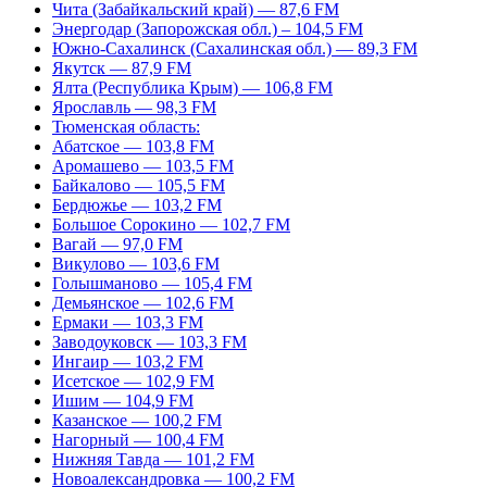
Чита (Забайкальский край) — 87,6 FM
Энергодар (Запорожская обл.) – 104,5 FM
Южно-Сахалинск (Сахалинская обл.) — 89,3 FM
Якутск — 87,9 FM
Ялта (Республика Крым) — 106,8 FM
Ярославль — 98,3 FM
Тюменская область:
Абатское — 103,8 FM
Аромашево — 103,5 FM
Байкалово — 105,5 FM
Бердюжье — 103,2 FM
Большое Сорокино — 102,7 FM
Вагай — 97,0 FM
Викулово — 103,6 FM
Голышманово — 105,4 FM
Демьянское — 102,6 FM
Ермаки — 103,3 FM
Заводоуковск — 103,3 FM
Ингаир — 103,2 FM
Исетское — 102,9 FM
Ишим — 104,9 FM
Казанское — 100,2 FM
Нагорный — 100,4 FM
Нижняя Тавда — 101,2 FM
Новоалександровка — 100,2 FM