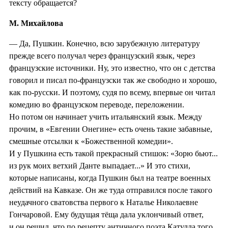
тексту обращается?
М. Михайлова
— Да, Пушкин. Конечно, всю зарубежную литературу
прежде всего получал через французский язык, через
французские источники. Ну, это известно, что он с детства
говорил и писал по-французски так же свободно и хорошо,
как по-русски. И поэтому, судя по всему, впервые он читал
комедию во французском переводе, переложении.
Но потом он начинает учить итальянский язык. Между
прочим, в «Евгении Онегине» есть очень такие забавные,
смешные отсылки к «Божественной комедии».
И у Пушкина есть такой прекрасный стишок: «Зорю бьют...
из рук моих ветхий Данте выпадает...» И это стихи,
которые написаны, когда Пушкин был на театре военных
действий на Кавказе. Он же туда отправился после такого
неудачного сватовства первого к Наталье Николаевне
Гончаровой. Ему будущая тёща дала уклончивый ответ,
и он решил, что по рецепту античного поэта Катулла того