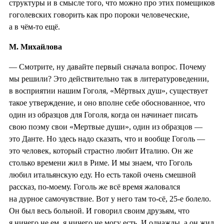
структуры и в смысле того, что можно про этих помещиков
гоголевских говорить как про пороки человеческие,
а в чём-то ещё.
М. Михайлова
— Смотрите, ну давайте первый сначала вопрос. Почему
мы решили? Это действительно так в литературоведении,
в восприятии нашим Гоголя, «Мёртвых душ», существует
такое утверждение, и оно вполне себе обоснованное, что
один из образцов для Гоголя, когда он начинает писать
свою поэму свои «Мертвые души», один из образцов —
это Данте. Но здесь надо сказать, что и вообще Гоголь —
это человек, который страстно любит Италию. Он же
столько времени жил в Риме. И мы знаем, что Гоголь
любил итальянскую еду. Но есть такой очень смешной
рассказ, по-моему. Гоголь же всё время жаловался
на дурное самочувствие. Вот у него там то-сё, 25-е болело.
Он был весь больной. И говорил своим друзьям, что
я ничего не ем, я ничего не могу есть. И однажды, а он жил