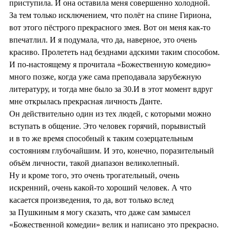
приступила. И она оставила меня совершенно холодной.
За тем только исключением, что полёт на спине Гириона,
вот этого пёстрого прекрасного змея. Вот он меня как-то
впечатлил. И я подумала, что да, наверное, это очень
красиво. Пролететь над безднами адскими таким способом.
И по-настоящему я прочитала «Божественную комедию»
много позже, когда уже сама преподавала зарубежную
литературу, и тогда мне было за 30.И в этот момент вдруг
мне открылась прекрасная личность Данте.
Он действительно один из тех людей, с которыми можно
вступать в общение. Это человек горячий, порывистый
и в то же время способный к таким созерцательным
состояниям глубочайшим. И это, конечно, поразительный
объём личности, такой диапазон великолепный.
Ну и кроме того, это очень трогательный, очень
искренний, очень какой-то хороший человек. А что
касается произведения, то да, вот только вслед
за Пушкиным я могу сказать, что даже сам замысел
«Божественной комедии» велик и написано это прекрасно.