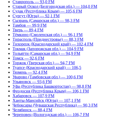
Ставрополь — 93,0 FM
Старый Оскол (Белгородская обл.) — 104,0 FM
Судак (Республика Крым) — 105,6 FM
Сургут (Югра) — 92,1 FM
Сызрань (Самарская обл.) — 98,3 FM
Тамбов — 99,9 FM
Тверь — 89,4 FM
Тёмкино (Смоленская обл.) — 96,1 FM
Тирасполь (Приднестровье) — 88,3 FM
Тихорецк (Краснодарский край) — 102,4 FM
Токмак (Запорожская обл.) — 104,9 FM
Тольятти (Самарская обл.) — 94,9 FM
Томск — 92,6 FM
Торжок (Тверская обл.) — 94,7 FM
Туапсе (Краснодарский край) — 106,5
Тюмень — 92,4 FM
Уварово (Тамбовская обл.) — 100,6 FM
Ульяновск — 93,6 FM
Уфа (Республика Башкортостан) — 98,8 FM
Феодосия (Республика Крым) — 106,1 FM
Хабаровск — 107,9 FM
Ханты-Мансийск (Югра) — 107,1 FM
Чебоксары (Чувашская Республика) — 90,3 FM
Челябинск — 88,4 FM
Череповец (Вологодская обл.) — 106,7 FM