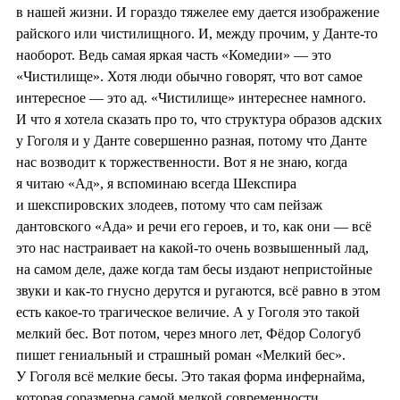
в нашей жизни. И гораздо тяжелее ему дается изображение
райского или чистилищного. И, между прочим, у Данте-то
наоборот. Ведь самая яркая часть «Комедии» — это
«Чистилище». Хотя люди обычно говорят, что вот самое
интересное — это ад. «Чистилище» интереснее намного.
И что я хотела сказать про то, что структура образов адских
у Гоголя и у Данте совершенно разная, потому что Данте
нас возводит к торжественности. Вот я не знаю, когда
я читаю «Ад», я вспоминаю всегда Шекспира
и шекспировских злодеев, потому что сам пейзаж
дантовского «Ада» и речи его героев, и то, как они — всё
это нас настраивает на какой-то очень возвышенный лад,
на самом деле, даже когда там бесы издают непристойные
звуки и как-то гнусно дерутся и ругаются, всё равно в этом
есть какое-то трагическое величие. А у Гоголя это такой
мелкий бес. Вот потом, через много лет, Фёдор Сологуб
пишет гениальный и страшный роман «Мелкий бес».
У Гоголя всё мелкие бесы. Это такая форма инфернайма,
которая соразмерна самой мелкой современности