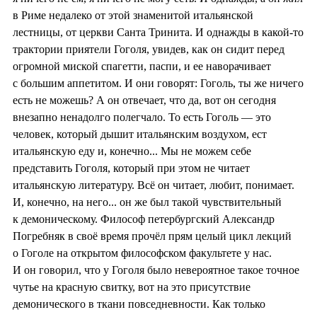
в Риме недалеко от этой знаменитой итальянской
лестницы, от церкви Санта Тринита. И однажды в какой-то
трактории приятели Гоголя, увидев, как он сидит перед
огромной миской спагетти, паспи, и ее наворачивает
с большим аппетитом. И они говорят: Гоголь, ты же ничего
есть не можешь? А он отвечает, что да, вот он сегодня
внезапно ненадолго полегчало. То есть Гоголь — это
человек, который дышит итальянским воздухом, ест
итальянскую еду и, конечно... Мы не можем себе
представить Гоголя, который при этом не читает
итальянскую литературу. Всё он читает, любит, понимает.
И, конечно, на него... он же был такой чувствительный
к демоническому. Философ петербургский Александр
Погребняк в своё время прочёл прям целый цикл лекций
о Гоголе на открытом философском факультете у нас.
И он говорил, что у Гоголя было невероятное такое точное
чутье на красную свитку, вот на это присутствие
демонического в ткани повседневности. Как только