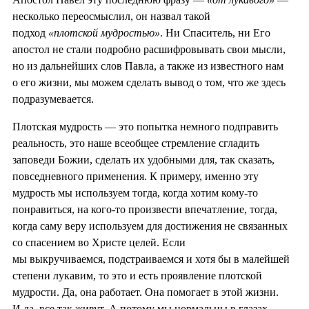
несколько переосмыслил, он назвал такой
подход
«плотской мудростью»
. Ни Спаситель, ни Его
апостол не стали подробно расшифровывать свои мысли,
но из дальнейших слов Павла, а также из известного нам
о его жизни, мы можем сделать вывод о том, что же здесь
подразумевается.
Плотская мудрость — это попытка немного подправить
реальность, это наше всеобщее стремление сгладить
заповеди Божии, сделать их удобными для, так сказать,
повседневного применения. К примеру, именно эту
мудрость мы используем тогда, когда хотим кому-то
понравиться, на кого-то произвести впечатление, тогда,
когда саму веру используем для достижения не связанных
со спасением во Христе целей. Если
мы выкручиваемся, подстраиваемся и хотя бы в малейшей
степени лукавим, то это и есть проявление плотской
мудрости. Да, она работает. Она помогает в этой жизни.
И да, все так живут. А потому мы нормальны в глазах