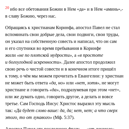
20
ибо все обетования Божии в Нем «да» и в Нем «аминь»,-
в славу Божию, через нас.
Обращаясь к христианам Коринфа, апостол Павел не стал
вспоминать свои добрые дела, свои подвиги, свои труды,
он указал на собственную совесть и написал, что он сам
и его спутники во время пребывания в Коринфе
жили
«не по плотской мудрости»
, а
«в простоте
и богоугодной искренности»
. Далее апостол продолжил
свою речь о чистой совести и в конечном итоге пришёл
к тому, о чём мы можем прочитать в Евангелии: у христиан
не может быть ответа
«да, но»
или
«нет, хотя»
, не могут
христиане и говорить
«да»
, подразумевая при этом «нет»,
или же думать одно, говорить другое, а делать и вовсе
третье. Сам Господь Иисус Христос выразил эту мысль
так:
«Да будет слово ваше: да, да; нет, нет; а что сверх
этого, то от лукавого»
(Мф. 5:37).
Апостол Павел эту последнюю фразу —
«от лукавого»
—