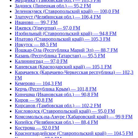
Жердевка (Тамбовская обл.) — 103,3 FM
Задонск (Липецкая обл.) — 95,2 FM
Зеленокумск (Ставропольский край) — 100,0 FM
Златоуст (Челябинская обл.) — 106,4 FM
Иваново — 99,7 FM
Ижевск (Удмуртия) — 97,0 FM
Изобильный (Ставропольский край) — 94,8 FM
Ипатово (Ставропольский край) — 105,3 FM
Иркутск — 88,5 FM
Йошкар-Ола (Республика Марий Эл) — 88,7 FM
Казань (Республика Татарстан) — 95,5 FM
Калининград — 97,0 FM
Каневская (Краснодарский край) — 105,1 FM
Карачаевск (Карачаево-Черкесская республика) — 102,3
FM
Кемерово — 104,3 FM
Керчь (Республика Крым) — 101,8 FM
Кинешма (Ивановская обл.) — 90,8 FM
Киров — 90,8 FM
Кирсанов (Тамбовская обл.) — 102,2 FM
Кисловодск (Ставропольский край) — 95,0 FM
Комсомольск-на-Амуре (Хабаровский край) — 99,9 FM
Копейск (Челябинская обл.) — 88,4 FM
Кострома — 92,0 FM
Красногвардейское (Ставропольский край) — 104,5 FM