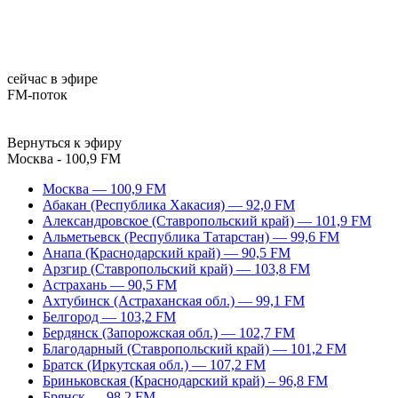
сейчас в эфире
FM-поток
Вернуться к эфиру
Москва - 100,9 FM
Москва — 100,9 FM
Абакан (Республика Хакасия) — 92,0 FM
Александровское (Ставропольский край) — 101,9 FM
Альметьевск (Республика Татарстан) — 99,6 FM
Анапа (Краснодарский край) — 90,5 FM
Арзгир (Ставропольский край) — 103,8 FM
Астрахань — 90,5 FM
Ахтубинск (Астраханская обл.) — 99,1 FM
Белгород — 103,2 FM
Бердянск (Запорожская обл.) — 102,7 FM
Благодарный (Ставропольский край) — 101,2 FM
Братск (Иркутская обл.) — 107,2 FM
Бриньковская (Краснодарский край) – 96,8 FM
Брянск — 98,2 FM