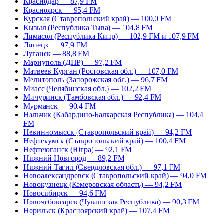
Краснодар — 87,9 FM
Красноярск — 95,4 FM
Курская (Ставропольский край) — 100,0 FM
Кызыл (Республика Тыва) — 104,8 FM
Лимасол (Республика Кипр) — 102,9 FM и 107,9 FM
Липецк — 97,9 FM
Луганск — 88,8 FM
Мариуполь (ДНР) — 97,2 FM
Матвеев Курган (Ростовская обл.) — 107,0 FM
Мелитополь (Запорожская обл.) — 96,7 FM
Миасс (Челябинская обл.) — 102,2 FM
Мичуринск (Тамбовская обл.) — 92,4 FM
Мурманск — 90,4 FM
Нальчик (Кабардино-Балкарская Республика) — 104,4
FM
Невинномысск (Ставропольский край) — 94,2 FM
Нефтекумск (Ставропольский край) — 100,4 FM
Нефтеюганск (Югра) — 92,1 FM
Нижний Новгород — 89,2 FM
Нижний Тагил (Свердловская обл.) — 97,1 FM
Новоалександровск (Ставропольский край) — 94,0 FM
Новокузнецк (Кемеровская область) — 94,2 FM
Новосибирск — 94,6 FM
Новочебоксарск (Чувашская Республика) — 90,3 FM
Норильск (Красноярский край) — 107,4 FM