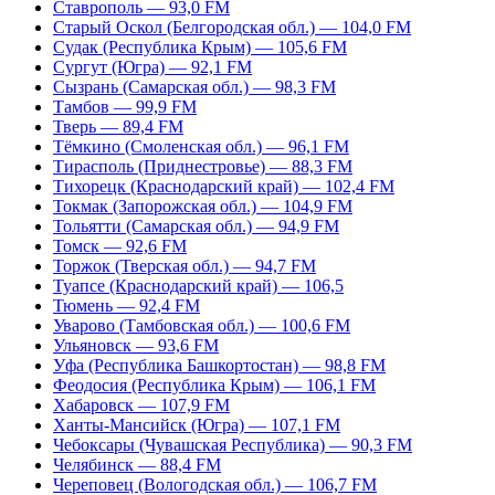
Ставрополь — 93,0 FM
Старый Оскол (Белгородская обл.) — 104,0 FM
Судак (Республика Крым) — 105,6 FM
Сургут (Югра) — 92,1 FM
Сызрань (Самарская обл.) — 98,3 FM
Тамбов — 99,9 FM
Тверь — 89,4 FM
Тёмкино (Смоленская обл.) — 96,1 FM
Тирасполь (Приднестровье) — 88,3 FM
Тихорецк (Краснодарский край) — 102,4 FM
Токмак (Запорожская обл.) — 104,9 FM
Тольятти (Самарская обл.) — 94,9 FM
Томск — 92,6 FM
Торжок (Тверская обл.) — 94,7 FM
Туапсе (Краснодарский край) — 106,5
Тюмень — 92,4 FM
Уварово (Тамбовская обл.) — 100,6 FM
Ульяновск — 93,6 FM
Уфа (Республика Башкортостан) — 98,8 FM
Феодосия (Республика Крым) — 106,1 FM
Хабаровск — 107,9 FM
Ханты-Мансийск (Югра) — 107,1 FM
Чебоксары (Чувашская Республика) — 90,3 FM
Челябинск — 88,4 FM
Череповец (Вологодская обл.) — 106,7 FM