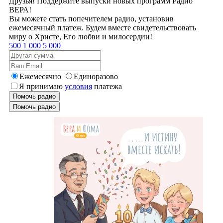
Друзья! Поддержите выпуски новых программ Радио
ВЕРА!
Вы можете стать попечителем радио, установив
ежемесячный платеж. Будем вместе свидетельствовать
миру о Христе, Его любви и милосердии!
500
1 000
5 000
Ежемесячно
Единоразово
Я принимаю
условия
платежа
Помочь радио
Помочь радио