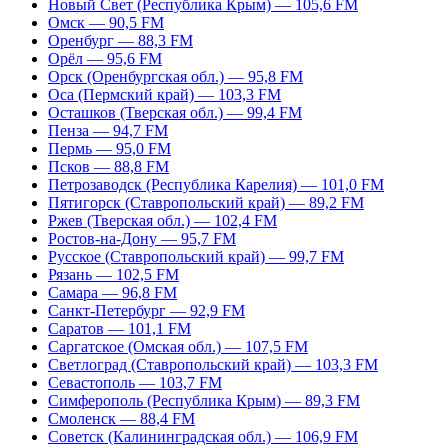
Новый Свет (Республика Крым) — 105,6 FM
Омск — 90,5 FM
Оренбург — 88,3 FM
Орёл — 95,6 FM
Орск (Оренбургская обл.) — 95,8 FM
Оса (Пермский край) — 103,3 FM
Осташков (Тверская обл.) — 99,4 FM
Пенза — 94,7 FM
Пермь — 95,0 FM
Псков — 88,8 FM
Петрозаводск (Республика Карелия) — 101,0 FM
Пятигорск (Ставропольский край) — 89,2 FM
Ржев (Тверская обл.) — 102,4 FM
Ростов-на-Дону — 95,7 FM
Русское (Ставропольский край) — 99,7 FM
Рязань — 102,5 FM
Самара — 96,8 FM
Санкт-Петербург — 92,9 FM
Саратов — 101,1 FM
Саргатское (Омская обл.) — 107,5 FM
Светлоград (Ставропольский край) — 103,3 FM
Севастополь — 103,7 FM
Симферополь (Республика Крым) — 89,3 FM
Смоленск — 88,4 FM
Советск (Калининградская обл.) — 106,9 FM