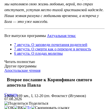
мы наполняем свою жизнь любовью, верой, то страх
отступает, уступая место тихой христианской надежде.
Наша земная разлука с любимыми временна, а встреча у
Бога — это уже навсегда.
Все выпуски программы
Актуальная тема:
7 августа. О заповеди почитания родителей
7 августа. О смерти как о переходе в вечность
6 августа. О плодах молитвы
Читать полностью
Другие программы
Апостольские чтения
Второе послание к Коринфянам святого
апостола Павла
Скачать
2 Кор., 169 зач., I, 12-20 (еп. Феоктист (Игумнов)
07.08.2026
Поделиться