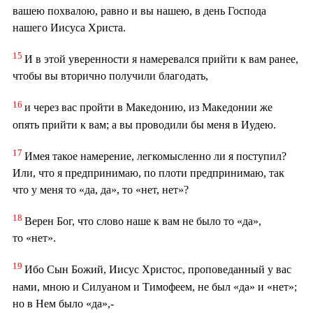
вашею похвалою, равно и вы нашею, в день Господа
нашего Иисуса Христа.
15
И в этой уверенности я намеревался прийти к вам ранее,
чтобы вы вторично получили благодать,
16
и через вас пройти в Македонию, из Македонии же
опять прийти к вам; а вы проводили бы меня в Иудею.
17
Имея такое намерение, легкомысленно ли я поступил?
Или, что я предпринимаю, по плоти предпринимаю, так
что у меня то «да, да», то «нет, нет»?
18
Верен Бог, что слово наше к вам не было то «да»,
то «нет».
19
Ибо Сын Божий, Иисус Христос, проповеданный у вас
нами, мною и Силуаном и Тимофеем, не был «да» и «нет»;
но в Нем было «да»,-