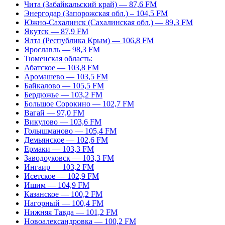
Чита (Забайкальский край) — 87,6 FM
Энергодар (Запорожская обл.) – 104,5 FM
Южно-Сахалинск (Сахалинская обл.) — 89,3 FM
Якутск — 87,9 FM
Ялта (Республика Крым) — 106,8 FM
Ярославль — 98,3 FM
Тюменская область:
Абатское — 103,8 FM
Аромашево — 103,5 FM
Байкалово — 105,5 FM
Бердюжье — 103,2 FM
Большое Сорокино — 102,7 FM
Вагай — 97,0 FM
Викулово — 103,6 FM
Голышманово — 105,4 FM
Демьянское — 102,6 FM
Ермаки — 103,3 FM
Заводоуковск — 103,3 FM
Ингаир — 103,2 FM
Исетское — 102,9 FM
Ишим — 104,9 FM
Казанское — 100,2 FM
Нагорный — 100,4 FM
Нижняя Тавда — 101,2 FM
Новоалександровка — 100,2 FM