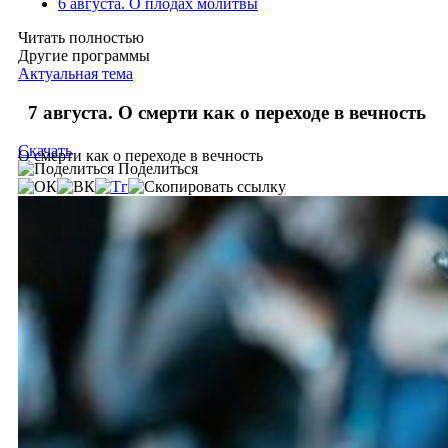
6 августа. О плодах молитвы
Читать полностью
Другие программы
Актуальная тема
7 августа. О смерти как о переходе в вечность
Скачать
О смерти как о переходе в вечность
Поделиться