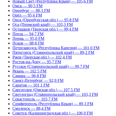
Новый Свет (Республика Крым) — 105,6 FM
Омск — 90,5 FM
Оренбург — 88,3 FM
Орёл — 95,6 FM
Орск (Оренбургская обл.) — 95,8 FM
Оса (Пермский край) — 103,3 FM
Осташков (Тверская обл.) — 99,4 FM
Пенза — 94,7 FM
Пермь — 95,0 FM
Псков — 88,8 FM
Петрозаводск (Республика Карелия) — 101,0 FM
Пятигорск (Ставропольский край) — 89,2 FM
Ржев (Тверская обл.) — 102,4 FM
Ростов-на-Дону — 95,7 FM
Русское (Ставропольский край) — 99,7 FM
Рязань — 102,5 FM
Самара — 96,8 FM
Санкт-Петербург — 92,9 FM
Саратов — 101,1 FM
Саргатское (Омская обл.) — 107,5 FM
Светлоград (Ставропольский край) — 103,3 FM
Севастополь — 103,7 FM
Симферополь (Республика Крым) — 89,3 FM
Смоленск — 88,4 FM
Советск (Калининградская обл.) — 106,9 FM