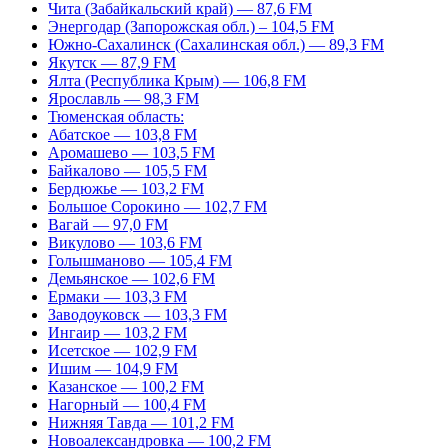
Чита (Забайкальский край) — 87,6 FM
Энергодар (Запорожская обл.) – 104,5 FM
Южно-Сахалинск (Сахалинская обл.) — 89,3 FM
Якутск — 87,9 FM
Ялта (Республика Крым) — 106,8 FM
Ярославль — 98,3 FM
Тюменская область:
Абатское — 103,8 FM
Аромашево — 103,5 FM
Байкалово — 105,5 FM
Бердюжье — 103,2 FM
Большое Сорокино — 102,7 FM
Вагай — 97,0 FM
Викулово — 103,6 FM
Голышманово — 105,4 FM
Демьянское — 102,6 FM
Ермаки — 103,3 FM
Заводоуковск — 103,3 FM
Ингаир — 103,2 FM
Исетское — 102,9 FM
Ишим — 104,9 FM
Казанское — 100,2 FM
Нагорный — 100,4 FM
Нижняя Тавда — 101,2 FM
Новоалександровка — 100,2 FM