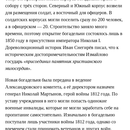
собору с трёх сторон. Северный и Южный корпус возвели
для размещения солдат, а восточный для офицеров. В
солдатских корпусах могли поселить сразу по 200 человек,
а в офицерском — 20. Строительство заняло много
времени, поэтому открытие богадельни состоялось лишь в
1850 году в присутствии императора Николая I.
Дореволюционный историк Иван Снегирёв писал, что к
историческим достопримечательностям Измайлово
государь
«присоединил памятник христианского
милосердия»
.
Новая богадельня была передана в ведение
Александровского комитета, а её директором назначен
генерал Николай Мартынов, герой войны 1812 года. По
уставу учреждения в него могли попасть одинокие
военные инвалиды, которые не могли заработать себе на
пропитание самостоятельно. Изначально в богадельню
поступали лишь участники войны 1812 года, однако со
временем стали принимать ветеранов и других войн,