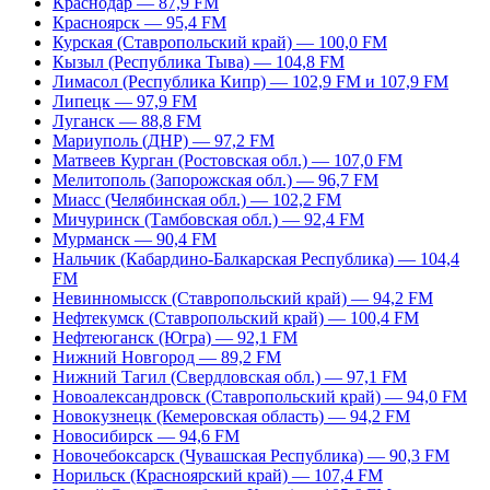
Краснодар — 87,9 FM
Красноярск — 95,4 FM
Курская (Ставропольский край) — 100,0 FM
Кызыл (Республика Тыва) — 104,8 FM
Лимасол (Республика Кипр) — 102,9 FM и 107,9 FM
Липецк — 97,9 FM
Луганск — 88,8 FM
Мариуполь (ДНР) — 97,2 FM
Матвеев Курган (Ростовская обл.) — 107,0 FM
Мелитополь (Запорожская обл.) — 96,7 FM
Миасс (Челябинская обл.) — 102,2 FM
Мичуринск (Тамбовская обл.) — 92,4 FM
Мурманск — 90,4 FM
Нальчик (Кабардино-Балкарская Республика) — 104,4
FM
Невинномысск (Ставропольский край) — 94,2 FM
Нефтекумск (Ставропольский край) — 100,4 FM
Нефтеюганск (Югра) — 92,1 FM
Нижний Новгород — 89,2 FM
Нижний Тагил (Свердловская обл.) — 97,1 FM
Новоалександровск (Ставропольский край) — 94,0 FM
Новокузнецк (Кемеровская область) — 94,2 FM
Новосибирск — 94,6 FM
Новочебоксарск (Чувашская Республика) — 90,3 FM
Норильск (Красноярский край) — 107,4 FM