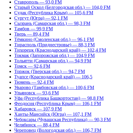
Ставрополь — 93,0 FM
Старый Оскол (Белгородская обл.) — 104,0 FM
Судак (Республика Крым) — 105,6 FM
Сургут (Югра) — 92,1 FM
Сызрань (Самарская обл.) — 98,3 FM
Тамбов — 99,9 FM
Тверь — 89,4 FM
Тёмкино (Смоленская обл.) — 96,1 FM
Тирасполь (Приднестровье) — 88,3 FM
Тихорецк (Краснодарский край) — 102,4 FM
Токмак (Запорожская обл.) — 104,9 FM
Тольятти (Самарская обл.) — 94,9 FM
Томск — 92,6 FM
Торжок (Тверская обл.) — 94,7 FM
Туапсе (Краснодарский край) — 106,5
Тюмень — 92,4 FM
Уварово (Тамбовская обл.) — 100,6 FM
Ульяновск — 93,6 FM
Уфа (Республика Башкортостан) — 98,8 FM
Феодосия (Республика Крым) — 106,1 FM
Хабаровск — 107,9 FM
Ханты-Мансийск (Югра) — 107,1 FM
Чебоксары (Чувашская Республика) — 90,3 FM
Челябинск — 88,4 FM
Череповец (Вологодская обл.) — 106,7 FM