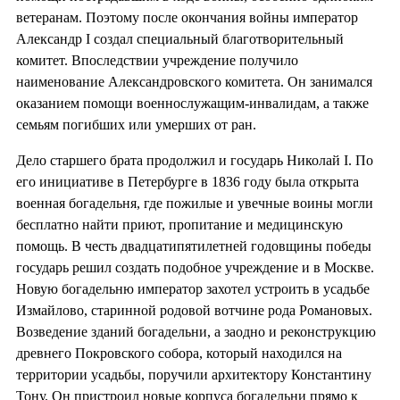
ветеранам. Поэтому после окончания войны император
Александр I создал специальный благотворительный
комитет. Впоследствии учреждение получило
наименование Александровского комитета. Он занимался
оказанием помощи военнослужащим-инвалидам, а также
семьям погибших или умерших от ран.
Дело старшего брата продолжил и государь Николай I. По
его инициативе в Петербурге в 1836 году была открыта
военная богадельня, где пожилые и увечные воины могли
бесплатно найти приют, пропитание и медицинскую
помощь. В честь двадцатипятилетней годовщины победы
государь решил создать подобное учреждение и в Москве.
Новую богадельню император захотел устроить в усадьбе
Измайлово, старинной родовой вотчине рода Романовых.
Возведение зданий богадельни, а заодно и реконструкцию
древнего Покровского собора, который находился на
территории усадьбы, поручили архитектору Константину
Тону. Он пристроил новые корпуса богадельни прямо к