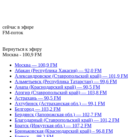
сейчас в эфире
FM-поток
Вернуться к эфиру
Москва - 100,9 FM
Москва — 100,9 FM
Абакан (Республика Хакасия) — 92,0 FM
Александровское (Ставропольский край) — 101,9 FM
Альметьевск (Республика Татарстан) — 99,6 FM
Анапа (Краснодарский край) — 90,5 FM
Арзгир (Ставропольский край) — 103,8 FM
Астрахань — 90,5 FM
Ахтубинск (Астраханская обл.) — 99,1 FM
Белгород — 103,2 FM
Бердянск (Запорожская обл.) — 102,7 FM
Благодарный (Ставропольский край) — 101,2 FM
Братск (Иркутская обл.) — 107,2 FM
Бриньковская (Краснодарский край) – 96,8 FM
Брянск — 98,2 FM