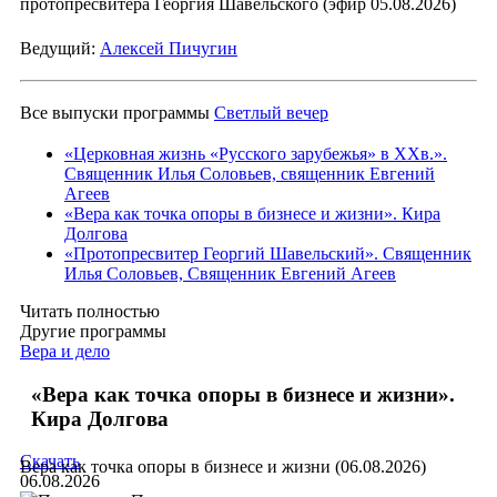
протопресвитера Георгия Шавельского (эфир 05.08.2026)
Ведущий:
Алексей Пичугин
Все выпуски программы
Светлый вечер
«Церковная жизнь «Русского зарубежья» в ХХв.».
Священник Илья Соловьев, священник Евгений
Агеев
«Вера как точка опоры в бизнесе и жизни». Кира
Долгова
«Протопресвитер Георгий Шавельский». Священник
Илья Соловьев, Священник Евгений Агеев
Читать полностью
Другие программы
Вера и дело
«Вера как точка опоры в бизнесе и жизни».
Кира Долгова
Скачать
Вера как точка опоры в бизнесе и жизни (06.08.2026)
06.08.2026