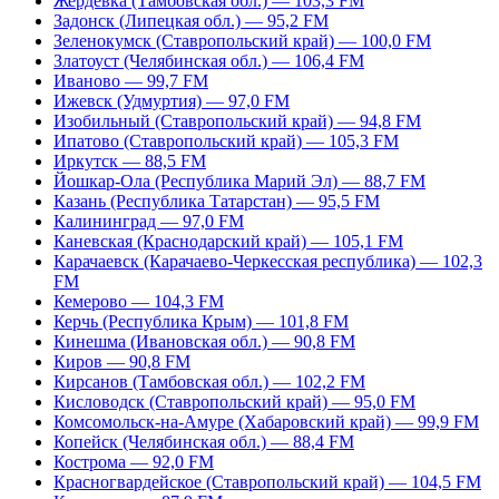
Жердевка (Тамбовская обл.) — 103,3 FM
Задонск (Липецкая обл.) — 95,2 FM
Зеленокумск (Ставропольский край) — 100,0 FM
Златоуст (Челябинская обл.) — 106,4 FM
Иваново — 99,7 FM
Ижевск (Удмуртия) — 97,0 FM
Изобильный (Ставропольский край) — 94,8 FM
Ипатово (Ставропольский край) — 105,3 FM
Иркутск — 88,5 FM
Йошкар-Ола (Республика Марий Эл) — 88,7 FM
Казань (Республика Татарстан) — 95,5 FM
Калининград — 97,0 FM
Каневская (Краснодарский край) — 105,1 FM
Карачаевск (Карачаево-Черкесская республика) — 102,3
FM
Кемерово — 104,3 FM
Керчь (Республика Крым) — 101,8 FM
Кинешма (Ивановская обл.) — 90,8 FM
Киров — 90,8 FM
Кирсанов (Тамбовская обл.) — 102,2 FM
Кисловодск (Ставропольский край) — 95,0 FM
Комсомольск-на-Амуре (Хабаровский край) — 99,9 FM
Копейск (Челябинская обл.) — 88,4 FM
Кострома — 92,0 FM
Красногвардейское (Ставропольский край) — 104,5 FM