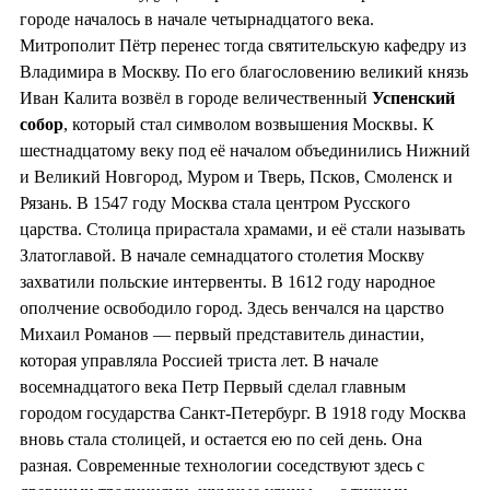
городе началось в начале четырнадцатого века.
Митрополит Пётр перенес тогда святительскую кафедру из
Владимира в Москву. По его благословению великий князь
Иван Калита возвёл в городе величественный
Успенский
собор
, который стал символом возвышения Москвы. К
шестнадцатому веку под её началом объединились Нижний
и Великий Новгород, Муром и Тверь, Псков, Смоленск и
Рязань. В 1547 году Москва стала центром Русского
царства. Столица прирастала храмами, и её стали называть
Златоглавой. В начале семнадцатого столетия Москву
захватили польские интервенты. В 1612 году народное
ополчение освободило город. Здесь венчался на царство
Михаил Романов — первый представитель династии,
которая управляла Россией триста лет. В начале
восемнадцатого века Петр Первый сделал главным
городом государства Санкт-Петербург. В 1918 году Москва
вновь стала столицей, и остается ею по сей день. Она
разная. Современные технологии соседствуют здесь с