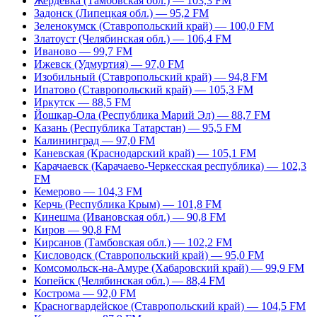
Жердевка (Тамбовская обл.) — 103,3 FM
Задонск (Липецкая обл.) — 95,2 FM
Зеленокумск (Ставропольский край) — 100,0 FM
Златоуст (Челябинская обл.) — 106,4 FM
Иваново — 99,7 FM
Ижевск (Удмуртия) — 97,0 FM
Изобильный (Ставропольский край) — 94,8 FM
Ипатово (Ставропольский край) — 105,3 FM
Иркутск — 88,5 FM
Йошкар-Ола (Республика Марий Эл) — 88,7 FM
Казань (Республика Татарстан) — 95,5 FM
Калининград — 97,0 FM
Каневская (Краснодарский край) — 105,1 FM
Карачаевск (Карачаево-Черкесская республика) — 102,3
FM
Кемерово — 104,3 FM
Керчь (Республика Крым) — 101,8 FM
Кинешма (Ивановская обл.) — 90,8 FM
Киров — 90,8 FM
Кирсанов (Тамбовская обл.) — 102,2 FM
Кисловодск (Ставропольский край) — 95,0 FM
Комсомольск-на-Амуре (Хабаровский край) — 99,9 FM
Копейск (Челябинская обл.) — 88,4 FM
Кострома — 92,0 FM
Красногвардейское (Ставропольский край) — 104,5 FM