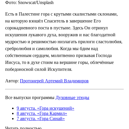
Фото: Snowscat/Unsplash
Есть в Палестине гора с крутыми скалистыми склонами,
на которую взошёл Спаситель в завершение Его
сорокадневного поста в пустыне. Здесь Он отринул
искушения лукавого духа, вооружив и нас благодатной
мудростью и решимостью низлагать прилоги сластолюбия,
сребролюбия и самолюбия. Когда мы бдим над
собственным сердцем, молитвенно призывая Господа
Иисуса, то в духе стоим на вершине горы, облечённые
победоносной силой Искупителя.
Автор:
Протоиерей Артемий Владимиров
Все выпуски программы
Духовные этюды
9 августа. «Гора искушений»
8 августа. «Гора Кармил»
7 августа. «Гора Синай»
Читать полностью