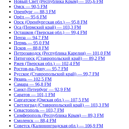
Новый Свет (Республика Крым) — 105,6 FM
Омск — 90,5 FM
Оренбург — 88,3 FM
Орёл — 95,6 FM
Орск (Оренбургская обл.) — 95,8 FM
Оса (Пермский край) — 103,3 FM
Осташков (Тверская обл.) — 99,4 FM
Пенза — 94,7 FM
Пермь — 95,0 FM
Псков — 88,8 FM
Петрозаводск (Республика Карелия) — 101,0 FM
Пятигорск (Ставропольский край) — 89,2 FM
Ржев (Тверская обл.) — 102,4 FM
Ростов-на-Дону — 95,7 FM
Русское (Ставропольский край) — 99,7 FM
Рязань — 102,5 FM
Самара — 96,8 FM
Санкт-Петербург — 92,9 FM
Саратов — 101,1 FM
Саргатское (Омская обл.) — 107,5 FM
Светлоград (Ставропольский край) — 103,3 FM
Севастополь — 103,7 FM
Симферополь (Республика Крым) — 89,3 FM
Смоленск — 88,4 FM
Советск (Калининградская обл.) — 106,9 FM