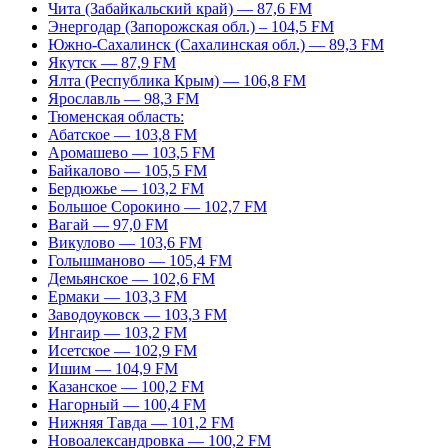
Чита (Забайкальский край) — 87,6 FM
Энергодар (Запорожская обл.) – 104,5 FM
Южно-Сахалинск (Сахалинская обл.) — 89,3 FM
Якутск — 87,9 FM
Ялта (Республика Крым) — 106,8 FM
Ярославль — 98,3 FM
Тюменская область:
Абатское — 103,8 FM
Аромашево — 103,5 FM
Байкалово — 105,5 FM
Бердюжье — 103,2 FM
Большое Сорокино — 102,7 FM
Вагай — 97,0 FM
Викулово — 103,6 FM
Голышманово — 105,4 FM
Демьянское — 102,6 FM
Ермаки — 103,3 FM
Заводоуковск — 103,3 FM
Ингаир — 103,2 FM
Исетское — 102,9 FM
Ишим — 104,9 FM
Казанское — 100,2 FM
Нагорный — 100,4 FM
Нижняя Тавда — 101,2 FM
Новоалександровка — 100,2 FM