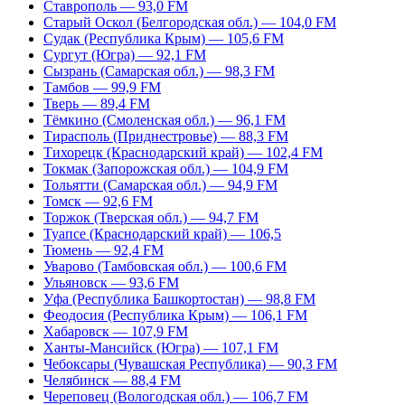
Ставрополь — 93,0 FM
Старый Оскол (Белгородская обл.) — 104,0 FM
Судак (Республика Крым) — 105,6 FM
Сургут (Югра) — 92,1 FM
Сызрань (Самарская обл.) — 98,3 FM
Тамбов — 99,9 FM
Тверь — 89,4 FM
Тёмкино (Смоленская обл.) — 96,1 FM
Тирасполь (Приднестровье) — 88,3 FM
Тихорецк (Краснодарский край) — 102,4 FM
Токмак (Запорожская обл.) — 104,9 FM
Тольятти (Самарская обл.) — 94,9 FM
Томск — 92,6 FM
Торжок (Тверская обл.) — 94,7 FM
Туапсе (Краснодарский край) — 106,5
Тюмень — 92,4 FM
Уварово (Тамбовская обл.) — 100,6 FM
Ульяновск — 93,6 FM
Уфа (Республика Башкортостан) — 98,8 FM
Феодосия (Республика Крым) — 106,1 FM
Хабаровск — 107,9 FM
Ханты-Мансийск (Югра) — 107,1 FM
Чебоксары (Чувашская Республика) — 90,3 FM
Челябинск — 88,4 FM
Череповец (Вологодская обл.) — 106,7 FM