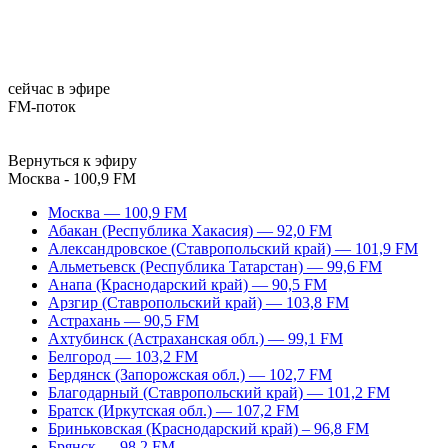
сейчас в эфире
FM-поток
Вернуться к эфиру
Москва - 100,9 FM
Москва — 100,9 FM
Абакан (Республика Хакасия) — 92,0 FM
Александровское (Ставропольский край) — 101,9 FM
Альметьевск (Республика Татарстан) — 99,6 FM
Анапа (Краснодарский край) — 90,5 FM
Арзгир (Ставропольский край) — 103,8 FM
Астрахань — 90,5 FM
Ахтубинск (Астраханская обл.) — 99,1 FM
Белгород — 103,2 FM
Бердянск (Запорожская обл.) — 102,7 FM
Благодарный (Ставропольский край) — 101,2 FM
Братск (Иркутская обл.) — 107,2 FM
Бриньковская (Краснодарский край) – 96,8 FM
Брянск — 98,2 FM