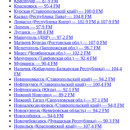
Краснодар — 87,9 FM
Красноярск — 95,4 FM
Курская (Ставропольский край) — 100,0 FM
Кызыл (Республика Тыва) — 104,8 FM
Лимасол (Республика Кипр) — 102,9 FM и 107,9 FM
Липецк — 97,9 FM
Луганск — 88,8 FM
Мариуполь (ДНР) — 97,2 FM
Матвеев Курган (Ростовская обл.) — 107,0 FM
Мелитополь (Запорожская обл.) — 96,7 FM
Миасс (Челябинская обл.) — 102,2 FM
Мичуринск (Тамбовская обл.) — 92,4 FM
Мурманск — 90,4 FM
Нальчик (Кабардино-Балкарская Республика) — 104,4
FM
Невинномысск (Ставропольский край) — 94,2 FM
Нефтекумск (Ставропольский край) — 100,4 FM
Нефтеюганск (Югра) — 92,1 FM
Нижний Новгород — 89,2 FM
Нижний Тагил (Свердловская обл.) — 97,1 FM
Новоалександровск (Ставропольский край) — 94,0 FM
Новокузнецк (Кемеровская область) — 94,2 FM
Новосибирск — 94,6 FM
Новочебоксарск (Чувашская Республика) — 90,3 FM
Норильск (Красноярский край) — 107,4 FM