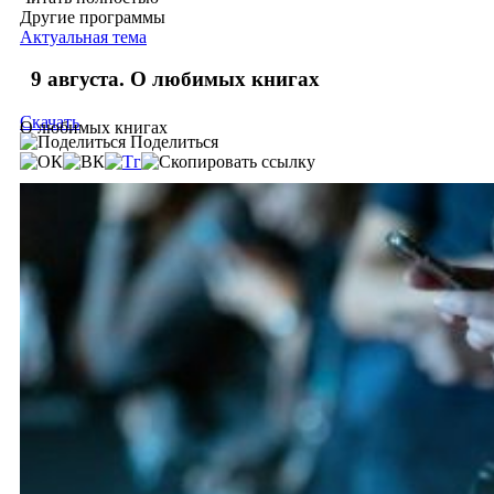
Другие программы
Актуальная тема
9 августа. О любимых книгах
Скачать
О любимых книгах
Поделиться