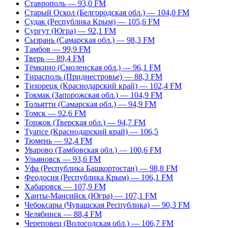
Ставрополь — 93,0 FM
Старый Оскол (Белгородская обл.) — 104,0 FM
Судак (Республика Крым) — 105,6 FM
Сургут (Югра) — 92,1 FM
Сызрань (Самарская обл.) — 98,3 FM
Тамбов — 99,9 FM
Тверь — 89,4 FM
Тёмкино (Смоленская обл.) — 96,1 FM
Тирасполь (Приднестровье) — 88,3 FM
Тихорецк (Краснодарский край) — 102,4 FM
Токмак (Запорожская обл.) — 104,9 FM
Тольятти (Самарская обл.) — 94,9 FM
Томск — 92,6 FM
Торжок (Тверская обл.) — 94,7 FM
Туапсе (Краснодарский край) — 106,5
Тюмень — 92,4 FM
Уварово (Тамбовская обл.) — 100,6 FM
Ульяновск — 93,6 FM
Уфа (Республика Башкортостан) — 98,8 FM
Феодосия (Республика Крым) — 106,1 FM
Хабаровск — 107,9 FM
Ханты-Мансийск (Югра) — 107,1 FM
Чебоксары (Чувашская Республика) — 90,3 FM
Челябинск — 88,4 FM
Череповец (Вологодская обл.) — 106,7 FM