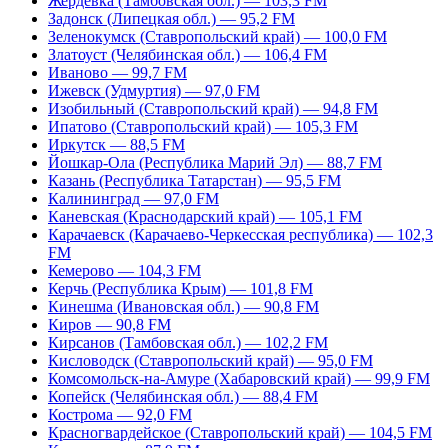
Жердевка (Тамбовская обл.) — 103,3 FM
Задонск (Липецкая обл.) — 95,2 FM
Зеленокумск (Ставропольский край) — 100,0 FM
Златоуст (Челябинская обл.) — 106,4 FM
Иваново — 99,7 FM
Ижевск (Удмуртия) — 97,0 FM
Изобильный (Ставропольский край) — 94,8 FM
Ипатово (Ставропольский край) — 105,3 FM
Иркутск — 88,5 FM
Йошкар-Ола (Республика Марий Эл) — 88,7 FM
Казань (Республика Татарстан) — 95,5 FM
Калининград — 97,0 FM
Каневская (Краснодарский край) — 105,1 FM
Карачаевск (Карачаево-Черкесская республика) — 102,3
FM
Кемерово — 104,3 FM
Керчь (Республика Крым) — 101,8 FM
Кинешма (Ивановская обл.) — 90,8 FM
Киров — 90,8 FM
Кирсанов (Тамбовская обл.) — 102,2 FM
Кисловодск (Ставропольский край) — 95,0 FM
Комсомольск-на-Амуре (Хабаровский край) — 99,9 FM
Копейск (Челябинская обл.) — 88,4 FM
Кострома — 92,0 FM
Красногвардейское (Ставропольский край) — 104,5 FM