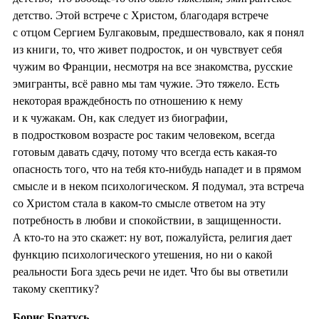
детство. Этой встрече с Христом, благодаря встрече
с отцом Сергием Булгаковым, предшествовало, как я понял
из книги, то, что живет подросток, и он чувствует себя
чужим во Франции, несмотря на все знакомства, русские
эмигранты, всё равно мы там чужие. Это тяжело. Есть
некоторая враждебность по отношению к нему
и к чужакам. Он, как следует из биографии,
в подростковом возрасте рос таким человеком, всегда
готовым давать сдачу, потому что всегда есть какая-то
опасность того, что на тебя кто-нибудь нападет и в прямом
смысле и в неком психологическом. Я подумал, эта встреча
со Христом стала в каком-то смысле ответом на эту
потребность в любви и спокойствии, в защищенности.
А кто-то на это скажет: ну вот, пожалуйста, религия дает
функцию психологического утешения, но ни о какой
реальности Бога здесь речи не идет. Что бы вы ответили
такому скептику?
Борис Братусь