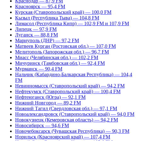
Краснодар — 87,9 FM
Красноярск — 95,4 FM
Курская (Ставропольский край) — 100,0 FM
Кызыл (Республика Тыва) — 104,8 FM
Лимасол (Республика Кипр) — 102,9 FM и 107,9 FM
Липецк — 97,9 FM
Луганск — 88,8 FM
Мариуполь (ДНР) — 97,2 FM
Матвеев Курган (Ростовская обл.) — 107,0 FM
Мелитополь (Запорожская обл.) — 96,7 FM
Миасс (Челябинская обл.) — 102,2 FM
Мичуринск (Тамбовская обл.) — 92,4 FM
Мурманск — 90,4 FM
Нальчик (Кабардино-Балкарская Республика) — 104,4
FM
Невинномысск (Ставропольский край) — 94,2 FM
Нефтекумск (Ставропольский край) — 100,4 FM
Нефтеюганск (Югра) — 92,1 FM
Нижний Новгород — 89,2 FM
Нижний Тагил (Свердловская обл.) — 97,1 FM
Новоалександровск (Ставропольский край) — 94,0 FM
Новокузнецк (Кемеровская область) — 94,2 FM
Новосибирск — 94,6 FM
Новочебоксарск (Чувашская Республика) — 90,3 FM
Норильск (Красноярский край) — 107,4 FM