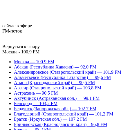
сейчас в эфире
FM-поток
Вернуться к эфиру
Москва - 100,9 FM
Москва — 100,9 FM
Абакан (Республика Хакасия) — 92,0 FM
Александровское (Ставропольский край) — 101,9 FM
Альметьевск (Республика Татарстан) — 99,6 FM
Анапа (Краснодарский край) — 90,5 FM
Арзгир (Ставропольский край) — 103,8 FM
Астрахань — 90,5 FM
Ахтубинск (Астраханская обл.) — 99,1 FM
Белгород — 103,2 FM
Бердянск (Запорожская обл.) — 102,7 FM
Благодарный (Ставропольский край) — 101,2 FM
Братск (Иркутская обл.) — 107,2 FM
Бриньковская (Краснодарский край) – 96,8 FM
Брянск — 98,2 FM