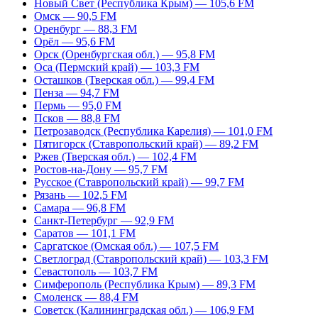
Новый Свет (Республика Крым) — 105,6 FM
Омск — 90,5 FM
Оренбург — 88,3 FM
Орёл — 95,6 FM
Орск (Оренбургская обл.) — 95,8 FM
Оса (Пермский край) — 103,3 FM
Осташков (Тверская обл.) — 99,4 FM
Пенза — 94,7 FM
Пермь — 95,0 FM
Псков — 88,8 FM
Петрозаводск (Республика Карелия) — 101,0 FM
Пятигорск (Ставропольский край) — 89,2 FM
Ржев (Тверская обл.) — 102,4 FM
Ростов-на-Дону — 95,7 FM
Русское (Ставропольский край) — 99,7 FM
Рязань — 102,5 FM
Самара — 96,8 FM
Санкт-Петербург — 92,9 FM
Саратов — 101,1 FM
Саргатское (Омская обл.) — 107,5 FM
Светлоград (Ставропольский край) — 103,3 FM
Севастополь — 103,7 FM
Симферополь (Республика Крым) — 89,3 FM
Смоленск — 88,4 FM
Советск (Калининградская обл.) — 106,9 FM