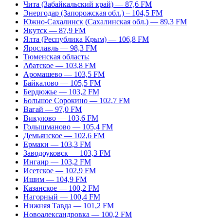
Чита (Забайкальский край) — 87,6 FM
Энергодар (Запорожская обл.) – 104,5 FM
Южно-Сахалинск (Сахалинская обл.) — 89,3 FM
Якутск — 87,9 FM
Ялта (Республика Крым) — 106,8 FM
Ярославль — 98,3 FM
Тюменская область:
Абатское — 103,8 FM
Аромашево — 103,5 FM
Байкалово — 105,5 FM
Бердюжье — 103,2 FM
Большое Сорокино — 102,7 FM
Вагай — 97,0 FM
Викулово — 103,6 FM
Голышманово — 105,4 FM
Демьянское — 102,6 FM
Ермаки — 103,3 FM
Заводоуковск — 103,3 FM
Ингаир — 103,2 FM
Исетское — 102,9 FM
Ишим — 104,9 FM
Казанское — 100,2 FM
Нагорный — 100,4 FM
Нижняя Тавда — 101,2 FM
Новоалександровка — 100,2 FM