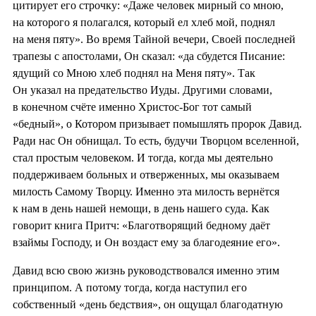
цитирует его строчку: «Даже человек мирный со мною,
на которого я полагался, который ел хлеб мой, поднял
на меня пяту». Во время Тайной вечери, Своей последней
трапезы с апостолами, Он сказал: «да сбудется Писание:
ядущий со Мною хлеб поднял на Меня пяту». Так
Он указал на предательство Иуды. Другими словами,
в конечном счёте именно Христос-Бог тот самый
«бедный», о Котором призывает помышлять пророк Давид.
Ради нас Он обнищал. То есть, будучи Творцом вселенной,
стал простым человеком. И тогда, когда мы деятельно
поддерживаем больных и отверженных, мы оказываем
милость Самому Творцу. Именно эта милость вернётся
к нам в день нашей немощи, в день нашего суда. Как
говорит книга Притч: «Благотворящий бедному даёт
взаймы Господу, и Он воздаст ему за благодеяние его».
Давид всю свою жизнь руководствовался именно этим
принципом. А потому тогда, когда наступил его
собственный «день бедствия», он ощущал благодатную