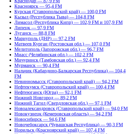
Краснодар — 87,9 FM
Красноярск — 95,4 FM
Курская (Ставропольский край) — 100,0 FM
Кызыл (Республика Тыва) — 104,8 FM
Лимасол (Республика Кипр) — 102,9 FM и 107,9 FM
Липецк — 97,9 FM
Луганск — 88,8 FM
Мариуполь (ДНР) — 97,2 FM
Матвеев Курган (Ростовская обл.) — 107,0 FM
Мелитополь (Запорожская обл.) — 96,7 FM
Миасс (Челябинская обл.) — 102,2 FM
Мичуринск (Тамбовская обл.) — 92,4 FM
Мурманск — 90,4 FM
Нальчик (Кабардино-Балкарская Республика) — 104,4
FM
Невинномысск (Ставропольский край) — 94,2 FM
Нефтекумск (Ставропольский край) — 100,4 FM
Нефтеюганск (Югра) — 92,1 FM
Нижний Новгород — 89,2 FM
Нижний Тагил (Свердловская обл.) — 97,1 FM
Новоалександровск (Ставропольский край) — 94,0 FM
Новокузнецк (Кемеровская область) — 94,2 FM
Новосибирск — 94,6 FM
Новочебоксарск (Чувашская Республика) — 90,3 FM
Норильск (Красноярский край) — 107,4 FM