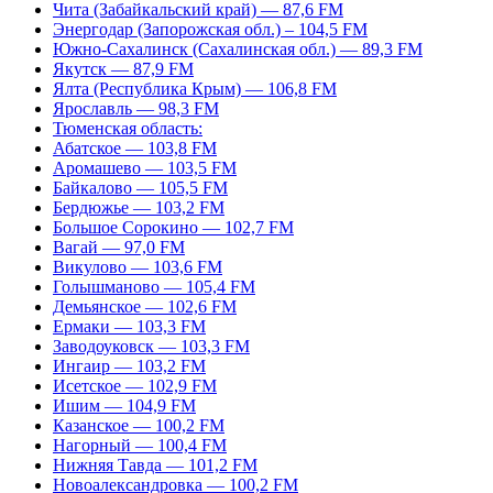
Чита (Забайкальский край) — 87,6 FM
Энергодар (Запорожская обл.) – 104,5 FM
Южно-Сахалинск (Сахалинская обл.) — 89,3 FM
Якутск — 87,9 FM
Ялта (Республика Крым) — 106,8 FM
Ярославль — 98,3 FM
Тюменская область:
Абатское — 103,8 FM
Аромашево — 103,5 FM
Байкалово — 105,5 FM
Бердюжье — 103,2 FM
Большое Сорокино — 102,7 FM
Вагай — 97,0 FM
Викулово — 103,6 FM
Голышманово — 105,4 FM
Демьянское — 102,6 FM
Ермаки — 103,3 FM
Заводоуковск — 103,3 FM
Ингаир — 103,2 FM
Исетское — 102,9 FM
Ишим — 104,9 FM
Казанское — 100,2 FM
Нагорный — 100,4 FM
Нижняя Тавда — 101,2 FM
Новоалександровка — 100,2 FM