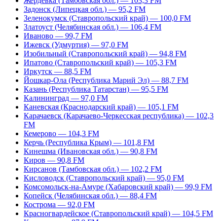
Жердевка (Тамбовская обл.) — 103,3 FM
Задонск (Липецкая обл.) — 95,2 FM
Зеленокумск (Ставропольский край) — 100,0 FM
Златоуст (Челябинская обл.) — 106,4 FM
Иваново — 99,7 FM
Ижевск (Удмуртия) — 97,0 FM
Изобильный (Ставропольский край) — 94,8 FM
Ипатово (Ставропольский край) — 105,3 FM
Иркутск — 88,5 FM
Йошкар-Ола (Республика Марий Эл) — 88,7 FM
Казань (Республика Татарстан) — 95,5 FM
Калининград — 97,0 FM
Каневская (Краснодарский край) — 105,1 FM
Карачаевск (Карачаево-Черкесская республика) — 102,3
FM
Кемерово — 104,3 FM
Керчь (Республика Крым) — 101,8 FM
Кинешма (Ивановская обл.) — 90,8 FM
Киров — 90,8 FM
Кирсанов (Тамбовская обл.) — 102,2 FM
Кисловодск (Ставропольский край) — 95,0 FM
Комсомольск-на-Амуре (Хабаровский край) — 99,9 FM
Копейск (Челябинская обл.) — 88,4 FM
Кострома — 92,0 FM
Красногвардейское (Ставропольский край) — 104,5 FM