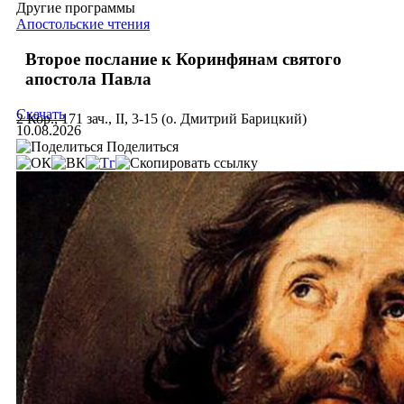
Другие программы
Апостольские чтения
Второе послание к Коринфянам святого
апостола Павла
Скачать
2 Кор., 171 зач., II, 3-15 (о. Дмитрий Барицкий)
10.08.2026
Поделиться