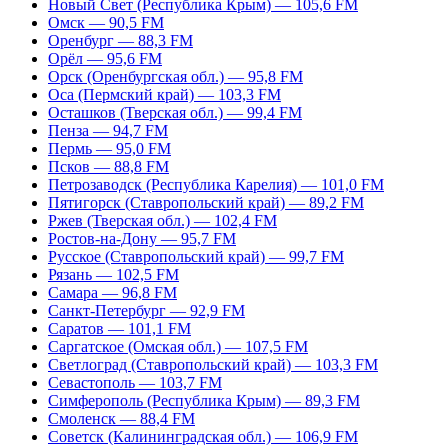
Новый Свет (Республика Крым) — 105,6 FM
Омск — 90,5 FM
Оренбург — 88,3 FM
Орёл — 95,6 FM
Орск (Оренбургская обл.) — 95,8 FM
Оса (Пермский край) — 103,3 FM
Осташков (Тверская обл.) — 99,4 FM
Пенза — 94,7 FM
Пермь — 95,0 FM
Псков — 88,8 FM
Петрозаводск (Республика Карелия) — 101,0 FM
Пятигорск (Ставропольский край) — 89,2 FM
Ржев (Тверская обл.) — 102,4 FM
Ростов-на-Дону — 95,7 FM
Русское (Ставропольский край) — 99,7 FM
Рязань — 102,5 FM
Самара — 96,8 FM
Санкт-Петербург — 92,9 FM
Саратов — 101,1 FM
Саргатское (Омская обл.) — 107,5 FM
Светлоград (Ставропольский край) — 103,3 FM
Севастополь — 103,7 FM
Симферополь (Республика Крым) — 89,3 FM
Смоленск — 88,4 FM
Советск (Калининградская обл.) — 106,9 FM