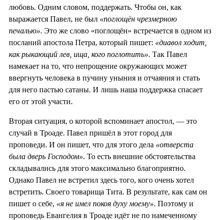
любовь. Одним словом, поддержать. Чтобы он, как
выражается Павел, не был
«поглощён чрезмерною
печалью»
. Это же слово «поглощён» встречается в одном из
посланий апостола Петра, который пишет:
«диавол ходит,
как рыкающий лев, ища, кого поглотить»
. Так Павел
намекает на то, что непрощение окружающих может
ввергнуть человека в пучину уныния и отчаяния и стать
для него пастью сатаны. И лишь наша поддержка спасает
его от этой участи.
Вторая ситуация, о которой вспоминает апостол, — это
случай в Троаде. Павел пришёл в этот город для
проповеди. И он пишет, что для этого дела
«отверста
была дверь Господом»
. То есть внешние обстоятельства
складывались для этого максимально благоприятно.
Однако Павел не встретил здесь того, кого очень хотел
встретить. Своего товарища Тита. В результате, как сам он
пишет о себе,
«я не имел покоя духу моему»
. Поэтому и
проповедь Евангелия в Троаде идёт не по намеченному