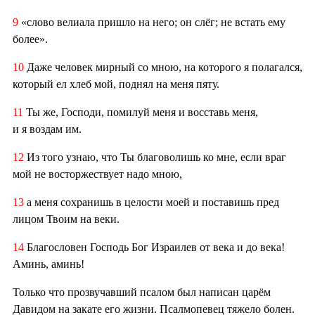
9
«слово велиала пришло на него; он слёг; не встать ему
более».
10
Даже человек мирный со мною, на которого я полагался,
который ел хлеб мой, поднял на меня пяту.
11
Ты же, Господи, помилуй меня и восставь меня,
и я воздам им.
12
Из того узнаю, что Ты благоволишь ко мне, если враг
мой не восторжествует надо мною,
13
а меня сохранишь в целости моей и поставишь пред
лицом Твоим на веки.
14
Благословен Господь Бог Израилев от века и до века!
Аминь, аминь!
Только что прозвучавший псалом был написан царём
Давидом на закате его жизни. Псалмопевец тяжело болен.