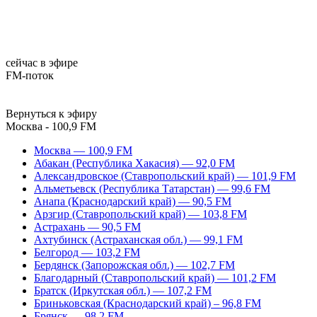
сейчас в эфире
FM-поток
Вернуться к эфиру
Москва - 100,9 FM
Москва — 100,9 FM
Абакан (Республика Хакасия) — 92,0 FM
Александровское (Ставропольский край) — 101,9 FM
Альметьевск (Республика Татарстан) — 99,6 FM
Анапа (Краснодарский край) — 90,5 FM
Арзгир (Ставропольский край) — 103,8 FM
Астрахань — 90,5 FM
Ахтубинск (Астраханская обл.) — 99,1 FM
Белгород — 103,2 FM
Бердянск (Запорожская обл.) — 102,7 FM
Благодарный (Ставропольский край) — 101,2 FM
Братск (Иркутская обл.) — 107,2 FM
Бриньковская (Краснодарский край) – 96,8 FM
Брянск — 98,2 FM