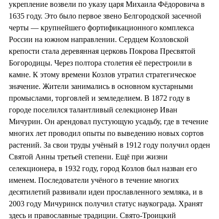
укрепление возвели по указу царя Михаила Фёдоровича в
1635 году. Это было первое звено Белгородской засечной
черты — крупнейшего фортификационного комплекса
России на южном направлении. Сердцем Козловской
крепости стала деревянная церковь Покрова Пресвятой
Богородицы. Через полтора столетия её перестроили в
камне. К этому времени Козлов утратил стратегическое
значение. Жители занимались в основном кустарными
промыслами, торговлей и земледелием. В 1872 году в
городе поселился талантливый селекционер Иван
Мичурин. Он арендовал пустующую усадьбу, где в течение
многих лет проводил опыты по выведению новых сортов
растений. За свои труды учёный в 1912 году получил орден
Святой Анны третьей степени. Ещё при жизни
селекционера, в 1932 году, город Козлов был назван его
именем. Последователи учёного в течение многих
десятилетий развивали идеи прославленного земляка, и в
2003 году Мичуринск получил статус наукограда. Хранят
здесь и православные традиции. Свято-Троицкий