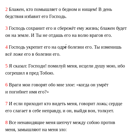
2
Блажен, кто помышляет о бедном и нищем! В день
бедствия избавит его Господь.
3
Господь сохранит его и сбережёт ему жизнь; блажен будет
он на земле. И Ты не отдашь его на волю врагов его.
4
Господь укрепит его на одр
е́
болезни его. Ты изменишь
всё ложе его в болезни его.
5
Я сказал: Господи! помилуй меня, исцели душу мою, ибо
согрешил я пред Тобою.
6
Враги мои говорят обо мне злое: «когда он умрёт
и погибнет имя его?»
7
И если приходит кто видеть меня, говорит ложь; сердце
его слагает в себе неправду, и он, выйдя вон, толкует.
8
Все ненавидящие меня шепчут между собою против
меня, замышляют на меня зло: