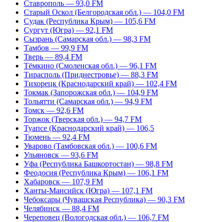
Ставрополь — 93,0 FM
Старый Оскол (Белгородская обл.) — 104,0 FM
Судак (Республика Крым) — 105,6 FM
Сургут (Югра) — 92,1 FM
Сызрань (Самарская обл.) — 98,3 FM
Тамбов — 99,9 FM
Тверь — 89,4 FM
Тёмкино (Смоленская обл.) — 96,1 FM
Тирасполь (Приднестровье) — 88,3 FM
Тихорецк (Краснодарский край) — 102,4 FM
Токмак (Запорожская обл.) — 104,9 FM
Тольятти (Самарская обл.) — 94,9 FM
Томск — 92,6 FM
Торжок (Тверская обл.) — 94,7 FM
Туапсе (Краснодарский край) — 106,5
Тюмень — 92,4 FM
Уварово (Тамбовская обл.) — 100,6 FM
Ульяновск — 93,6 FM
Уфа (Республика Башкортостан) — 98,8 FM
Феодосия (Республика Крым) — 106,1 FM
Хабаровск — 107,9 FM
Ханты-Мансийск (Югра) — 107,1 FM
Чебоксары (Чувашская Республика) — 90,3 FM
Челябинск — 88,4 FM
Череповец (Вологодская обл.) — 106,7 FM