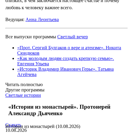
близких, в чем заключается настоящее счастье и почему
любовь к человеку важнее всего.
Ведущая:
Анна Леонтьева
Все выпуски программы
Светлый вечер
«Прот. Сергий Булгаков о вере и атеизме». Никита
Сюндюков
«Как молодым людям создать крепкую семью».
Евгения Ульева
«Историк Владимир Иванович Герье». Татьяна
Агейчева
Читать полностью
Другие программы
Светлые истории
«Истории из монастырей». Протоиерей
Александр Дьяченко
Скачать
Истории из монастырей (10.08.2026)
10.08.2026