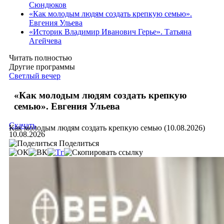
Сюндюков
«Как молодым людям создать крепкую семью».
Евгения Ульева
«Историк Владимир Иванович Герье». Татьяна
Агейчева
Читать полностью
Другие программы
Светлый вечер
«Как молодым людям создать крепкую
семью». Евгения Ульева
Скачать
Как молодым людям создать крепкую семью (10.08.2026)
10.08.2026
Поделиться