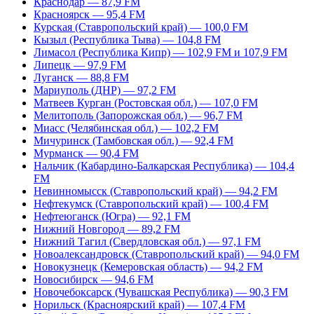
Краснодар — 87,9 FM
Красноярск — 95,4 FM
Курская (Ставропольский край) — 100,0 FM
Кызыл (Республика Тыва) — 104,8 FM
Лимасол (Республика Кипр) — 102,9 FM и 107,9 FM
Липецк — 97,9 FM
Луганск — 88,8 FM
Мариуполь (ДНР) — 97,2 FM
Матвеев Курган (Ростовская обл.) — 107,0 FM
Мелитополь (Запорожская обл.) — 96,7 FM
Миасс (Челябинская обл.) — 102,2 FM
Мичуринск (Тамбовская обл.) — 92,4 FM
Мурманск — 90,4 FM
Нальчик (Кабардино-Балкарская Республика) — 104,4
FM
Невинномысск (Ставропольский край) — 94,2 FM
Нефтекумск (Ставропольский край) — 100,4 FM
Нефтеюганск (Югра) — 92,1 FM
Нижний Новгород — 89,2 FM
Нижний Тагил (Свердловская обл.) — 97,1 FM
Новоалександровск (Ставропольский край) — 94,0 FM
Новокузнецк (Кемеровская область) — 94,2 FM
Новосибирск — 94,6 FM
Новочебоксарск (Чувашская Республика) — 90,3 FM
Норильск (Красноярский край) — 107,4 FM