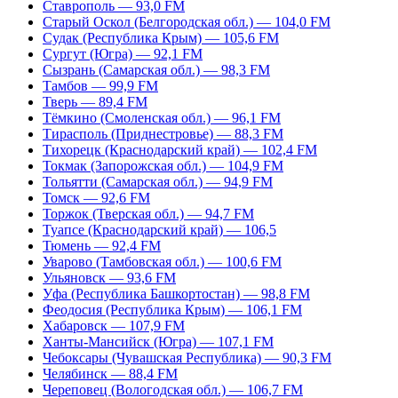
Ставрополь — 93,0 FM
Старый Оскол (Белгородская обл.) — 104,0 FM
Судак (Республика Крым) — 105,6 FM
Сургут (Югра) — 92,1 FM
Сызрань (Самарская обл.) — 98,3 FM
Тамбов — 99,9 FM
Тверь — 89,4 FM
Тёмкино (Смоленская обл.) — 96,1 FM
Тирасполь (Приднестровье) — 88,3 FM
Тихорецк (Краснодарский край) — 102,4 FM
Токмак (Запорожская обл.) — 104,9 FM
Тольятти (Самарская обл.) — 94,9 FM
Томск — 92,6 FM
Торжок (Тверская обл.) — 94,7 FM
Туапсе (Краснодарский край) — 106,5
Тюмень — 92,4 FM
Уварово (Тамбовская обл.) — 100,6 FM
Ульяновск — 93,6 FM
Уфа (Республика Башкортостан) — 98,8 FM
Феодосия (Республика Крым) — 106,1 FM
Хабаровск — 107,9 FM
Ханты-Мансийск (Югра) — 107,1 FM
Чебоксары (Чувашская Республика) — 90,3 FM
Челябинск — 88,4 FM
Череповец (Вологодская обл.) — 106,7 FM