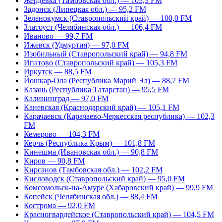
Жердевка (Тамбовская обл.) — 103,3 FM
Задонск (Липецкая обл.) — 95,2 FM
Зеленокумск (Ставропольский край) — 100,0 FM
Златоуст (Челябинская обл.) — 106,4 FM
Иваново — 99,7 FM
Ижевск (Удмуртия) — 97,0 FM
Изобильный (Ставропольский край) — 94,8 FM
Ипатово (Ставропольский край) — 105,3 FM
Иркутск — 88,5 FM
Йошкар-Ола (Республика Марий Эл) — 88,7 FM
Казань (Республика Татарстан) — 95,5 FM
Калининград — 97,0 FM
Каневская (Краснодарский край) — 105,1 FM
Карачаевск (Карачаево-Черкесская республика) — 102,3
FM
Кемерово — 104,3 FM
Керчь (Республика Крым) — 101,8 FM
Кинешма (Ивановская обл.) — 90,8 FM
Киров — 90,8 FM
Кирсанов (Тамбовская обл.) — 102,2 FM
Кисловодск (Ставропольский край) — 95,0 FM
Комсомольск-на-Амуре (Хабаровский край) — 99,9 FM
Копейск (Челябинская обл.) — 88,4 FM
Кострома — 92,0 FM
Красногвардейское (Ставропольский край) — 104,5 FM