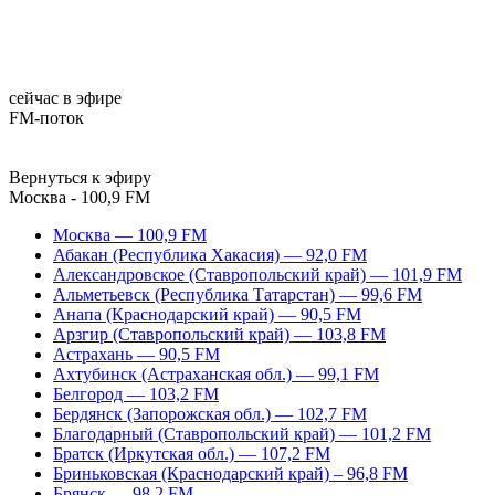
сейчас в эфире
FM-поток
Вернуться к эфиру
Москва - 100,9 FM
Москва — 100,9 FM
Абакан (Республика Хакасия) — 92,0 FM
Александровское (Ставропольский край) — 101,9 FM
Альметьевск (Республика Татарстан) — 99,6 FM
Анапа (Краснодарский край) — 90,5 FM
Арзгир (Ставропольский край) — 103,8 FM
Астрахань — 90,5 FM
Ахтубинск (Астраханская обл.) — 99,1 FM
Белгород — 103,2 FM
Бердянск (Запорожская обл.) — 102,7 FM
Благодарный (Ставропольский край) — 101,2 FM
Братск (Иркутская обл.) — 107,2 FM
Бриньковская (Краснодарский край) – 96,8 FM
Брянск — 98,2 FM