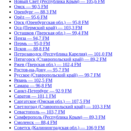
Новый Свет (Республика Крым) — 105,6 FM
Омск — 90,5 FM
Оренбург — 88,3 FM
Орёл — 95,6 FM
Орск (Оренбургская обл.) — 95,8 FM
Оса (Пермский край) — 103,3 FM
Осташков (Тверская обл.) — 99,4 FM
Пенза — 94,7 FM
Пермь — 95,0 FM
Псков — 88,8 FM
Петрозаводск (Республика Карелия) — 101,0 FM
Пятигорск (Ставропольский край) — 89,2 FM
Ржев (Тверская обл.) — 102,4 FM
Ростов-на-Дону — 95,7 FM
Русское (Ставропольский край) — 99,7 FM
Рязань — 102,5 FM
Самара — 96,8 FM
Санкт-Петербург — 92,9 FM
Саратов — 101,1 FM
Саргатское (Омская обл.) — 107,5 FM
Светлоград (Ставропольский край) — 103,3 FM
Севастополь — 103,7 FM
Симферополь (Республика Крым) — 89,3 FM
Смоленск — 88,4 FM
Советск (Калининградская обл.) — 106,9 FM