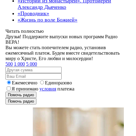
«Истории из монастырей». Протоиерей
Александр Дьяченко
«Проводник»
«Жизнь по воле Божией»
Читать полностью
Друзья! Поддержите выпуски новых программ Радио
ВЕРА!
Вы можете стать попечителем радио, установив
ежемесячный платеж. Будем вместе свидетельствовать
миру о Христе, Его любви и милосердии!
500
1 000
5 000
Ежемесячно
Единоразово
Я принимаю
условия
платежа
Помочь радио
Помочь радио