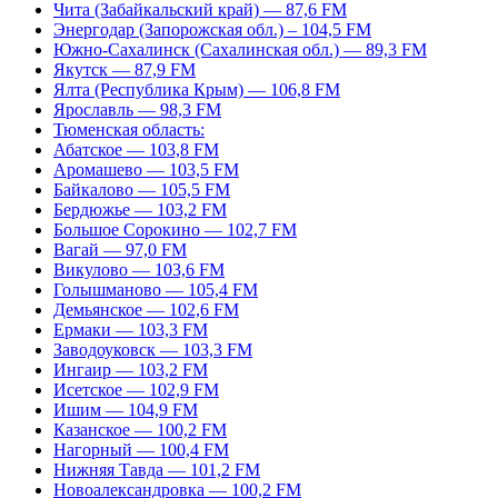
Чита (Забайкальский край) — 87,6 FM
Энергодар (Запорожская обл.) – 104,5 FM
Южно-Сахалинск (Сахалинская обл.) — 89,3 FM
Якутск — 87,9 FM
Ялта (Республика Крым) — 106,8 FM
Ярославль — 98,3 FM
Тюменская область:
Абатское — 103,8 FM
Аромашево — 103,5 FM
Байкалово — 105,5 FM
Бердюжье — 103,2 FM
Большое Сорокино — 102,7 FM
Вагай — 97,0 FM
Викулово — 103,6 FM
Голышманово — 105,4 FM
Демьянское — 102,6 FM
Ермаки — 103,3 FM
Заводоуковск — 103,3 FM
Ингаир — 103,2 FM
Исетское — 102,9 FM
Ишим — 104,9 FM
Казанское — 100,2 FM
Нагорный — 100,4 FM
Нижняя Тавда — 101,2 FM
Новоалександровка — 100,2 FM