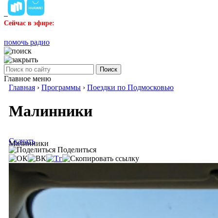
Сейчас в эфире:
помочь радио
Поиск
Главное меню
Главная
›
Программы
›
Поездки по Подмосковью
Малинники
Скачать
Малинники
Поделиться