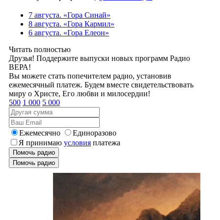
7 августа. «Гора Синай»
8 августа. «Гора Кармил»
6 августа. «Гора Елеон»
Читать полностью
Друзья! Поддержите выпуски новых программ Радио
ВЕРА!
Вы можете стать попечителем радио, установив
ежемесячный платеж. Будем вместе свидетельствовать
миру о Христе, Его любви и милосердии!
500
1 000
5 000
Ежемесячно
Единоразово
Я принимаю
условия
платежа
Помочь радио
Помочь радио