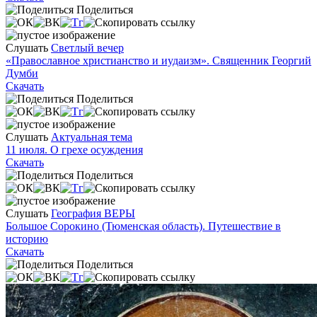
Поделиться
Слушать
Светлый вечер
«Православное христианство и иудаизм». Священник Георгий
Думби
Скачать
Поделиться
Слушать
Актуальная тема
11 июля. О грехе осуждения
Скачать
Поделиться
Слушать
География ВЕРЫ
Большое Сорокино (Тюменская область). Путешествие в
историю
Скачать
Поделиться