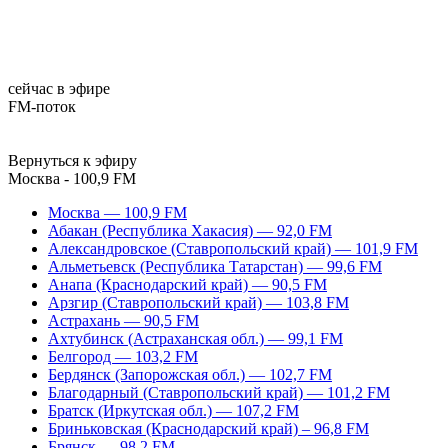
сейчас в эфире
FM-поток
Вернуться к эфиру
Москва - 100,9 FM
Москва — 100,9 FM
Абакан (Республика Хакасия) — 92,0 FM
Александровское (Ставропольский край) — 101,9 FM
Альметьевск (Республика Татарстан) — 99,6 FM
Анапа (Краснодарский край) — 90,5 FM
Арзгир (Ставропольский край) — 103,8 FM
Астрахань — 90,5 FM
Ахтубинск (Астраханская обл.) — 99,1 FM
Белгород — 103,2 FM
Бердянск (Запорожская обл.) — 102,7 FM
Благодарный (Ставропольский край) — 101,2 FM
Братск (Иркутская обл.) — 107,2 FM
Бриньковская (Краснодарский край) – 96,8 FM
Брянск — 98,2 FM