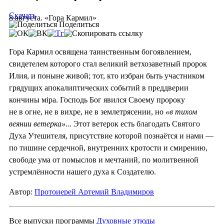
Скачать
8 августа. «Гора Кармил»
Поделиться
Гора Кармил освящена таинственным богоявлением,
свидетелем которого стал великий ветхозаветный пророк
Илия, и поныне живой; тот, кто избран быть участником
грядущих апокалиптических событий в преддверии
кончины мiра. Господь Бог явился Своему пророку
не в огне, не в вихре, не в землетрясении, но
«в тихом
веянии ветерка»...
Этот ветерок есть благодать Святого
Духа Утешителя, присутствие которой познаётся и нами —
по тишине сердечной, внутренних кротости и смирению,
свободе ума от помыслов и мечтаний, по молитвенной
устремлённости нашего духа к Создателю.
Автор:
Протоиерей Артемий Владимиров
Все выпуски программы
Духовные этюды