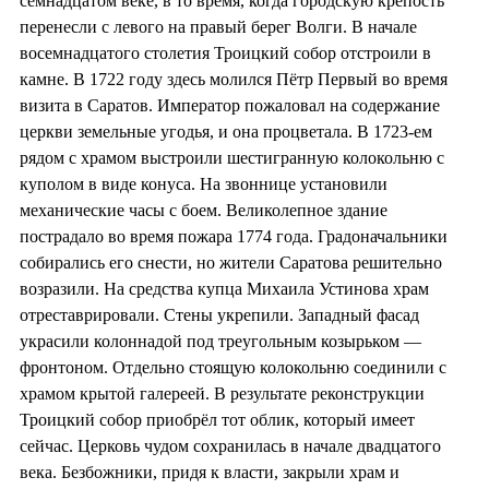
семнадцатом веке, в то время, когда городскую крепость
перенесли с левого на правый берег Волги. В начале
восемнадцатого столетия Троицкий собор отстроили в
камне. В 1722 году здесь молился Пётр Первый во время
визита в Саратов. Император пожаловал на содержание
церкви земельные угодья, и она процветала. В 1723-ем
рядом с храмом выстроили шестигранную колокольню с
куполом в виде конуса. На звоннице установили
механические часы с боем. Великолепное здание
пострадало во время пожара 1774 года. Градоначальники
собирались его снести, но жители Саратова решительно
возразили. На средства купца Михаила Устинова храм
отреставрировали. Стены укрепили. Западный фасад
украсили колоннадой под треугольным козырьком —
фронтоном. Отдельно стоящую колокольню соединили с
храмом крытой галереей. В результате реконструкции
Троицкий собор приобрёл тот облик, который имеет
сейчас. Церковь чудом сохранилась в начале двадцатого
века. Безбожники, придя к власти, закрыли храм и