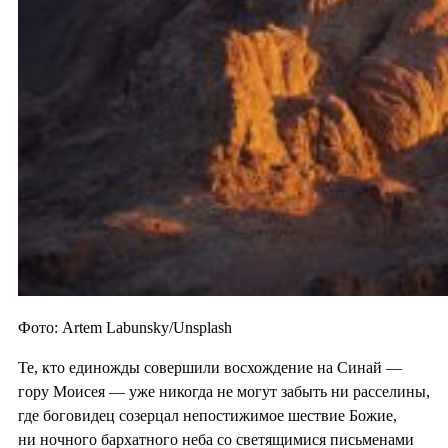
Фото: Artem Labunsky/Unsplash
Те, кто единожды совершили восхождение на Синай —
гору Моисея — уже никогда не могут забыть ни расселины,
где боговидец созерцал непостижимое шествие Божие,
ни ночного бархатного неба со светящимися письменами