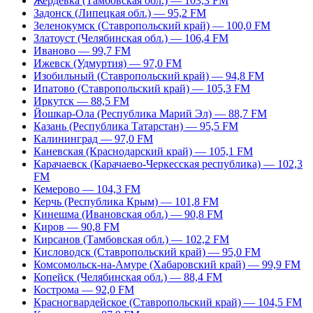
Жердевка (Тамбовская обл.) — 103,3 FM
Задонск (Липецкая обл.) — 95,2 FM
Зеленокумск (Ставропольский край) — 100,0 FM
Златоуст (Челябинская обл.) — 106,4 FM
Иваново — 99,7 FM
Ижевск (Удмуртия) — 97,0 FM
Изобильный (Ставропольский край) — 94,8 FM
Ипатово (Ставропольский край) — 105,3 FM
Иркутск — 88,5 FM
Йошкар-Ола (Республика Марий Эл) — 88,7 FM
Казань (Республика Татарстан) — 95,5 FM
Калининград — 97,0 FM
Каневская (Краснодарский край) — 105,1 FM
Карачаевск (Карачаево-Черкесская республика) — 102,3
FM
Кемерово — 104,3 FM
Керчь (Республика Крым) — 101,8 FM
Кинешма (Ивановская обл.) — 90,8 FM
Киров — 90,8 FM
Кирсанов (Тамбовская обл.) — 102,2 FM
Кисловодск (Ставропольский край) — 95,0 FM
Комсомольск-на-Амуре (Хабаровский край) — 99,9 FM
Копейск (Челябинская обл.) — 88,4 FM
Кострома — 92,0 FM
Красногвардейское (Ставропольский край) — 104,5 FM