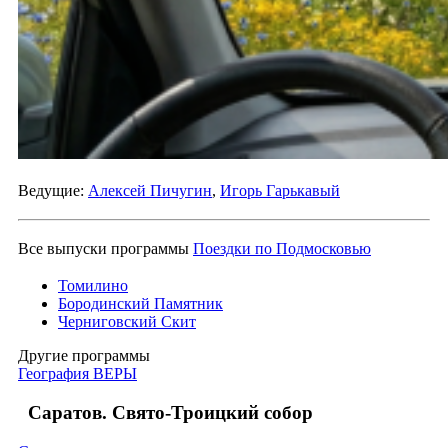
Ведущие:
Алексей Пичугин
,
Игорь Гарькавый
Все выпуски программы
Поездки по Подмосковью
Томилино
Бородинский Памятник
Черниговский Скит
Другие программы
География ВЕРЫ
Саратов. Свято-Троицкий собор