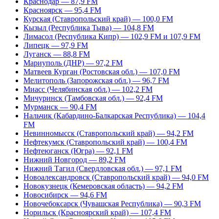
Краснодар — 87,9 FM
Красноярск — 95,4 FM
Курская (Ставропольский край) — 100,0 FM
Кызыл (Республика Тыва) — 104,8 FM
Лимасол (Республика Кипр) — 102,9 FM и 107,9 FM
Липецк — 97,9 FM
Луганск — 88,8 FM
Мариуполь (ДНР) — 97,2 FM
Матвеев Курган (Ростовская обл.) — 107,0 FM
Мелитополь (Запорожская обл.) — 96,7 FM
Миасс (Челябинская обл.) — 102,2 FM
Мичуринск (Тамбовская обл.) — 92,4 FM
Мурманск — 90,4 FM
Нальчик (Кабардино-Балкарская Республика) — 104,4
FM
Невинномысск (Ставропольский край) — 94,2 FM
Нефтекумск (Ставропольский край) — 100,4 FM
Нефтеюганск (Югра) — 92,1 FM
Нижний Новгород — 89,2 FM
Нижний Тагил (Свердловская обл.) — 97,1 FM
Новоалександровск (Ставропольский край) — 94,0 FM
Новокузнецк (Кемеровская область) — 94,2 FM
Новосибирск — 94,6 FM
Новочебоксарск (Чувашская Республика) — 90,3 FM
Норильск (Красноярский край) — 107,4 FM