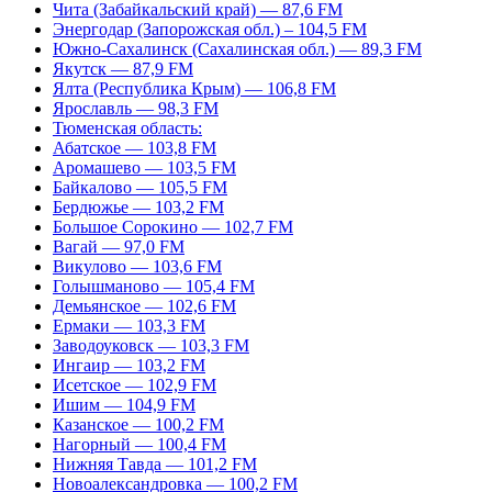
Чита (Забайкальский край) — 87,6 FM
Энергодар (Запорожская обл.) – 104,5 FM
Южно-Сахалинск (Сахалинская обл.) — 89,3 FM
Якутск — 87,9 FM
Ялта (Республика Крым) — 106,8 FM
Ярославль — 98,3 FM
Тюменская область:
Абатское — 103,8 FM
Аромашево — 103,5 FM
Байкалово — 105,5 FM
Бердюжье — 103,2 FM
Большое Сорокино — 102,7 FM
Вагай — 97,0 FM
Викулово — 103,6 FM
Голышманово — 105,4 FM
Демьянское — 102,6 FM
Ермаки — 103,3 FM
Заводоуковск — 103,3 FM
Ингаир — 103,2 FM
Исетское — 102,9 FM
Ишим — 104,9 FM
Казанское — 100,2 FM
Нагорный — 100,4 FM
Нижняя Тавда — 101,2 FM
Новоалександровка — 100,2 FM