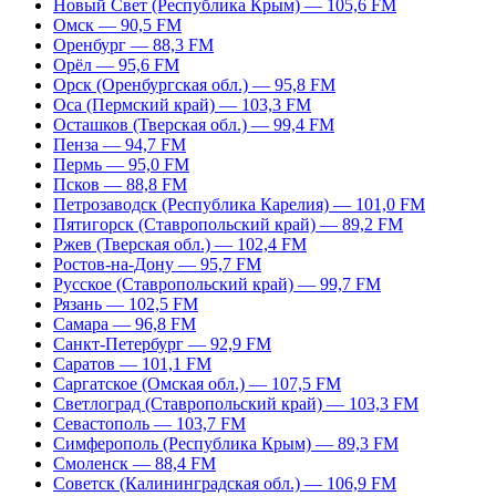
Новый Свет (Республика Крым) — 105,6 FM
Омск — 90,5 FM
Оренбург — 88,3 FM
Орёл — 95,6 FM
Орск (Оренбургская обл.) — 95,8 FM
Оса (Пермский край) — 103,3 FM
Осташков (Тверская обл.) — 99,4 FM
Пенза — 94,7 FM
Пермь — 95,0 FM
Псков — 88,8 FM
Петрозаводск (Республика Карелия) — 101,0 FM
Пятигорск (Ставропольский край) — 89,2 FM
Ржев (Тверская обл.) — 102,4 FM
Ростов-на-Дону — 95,7 FM
Русское (Ставропольский край) — 99,7 FM
Рязань — 102,5 FM
Самара — 96,8 FM
Санкт-Петербург — 92,9 FM
Саратов — 101,1 FM
Саргатское (Омская обл.) — 107,5 FM
Светлоград (Ставропольский край) — 103,3 FM
Севастополь — 103,7 FM
Симферополь (Республика Крым) — 89,3 FM
Смоленск — 88,4 FM
Советск (Калининградская обл.) — 106,9 FM