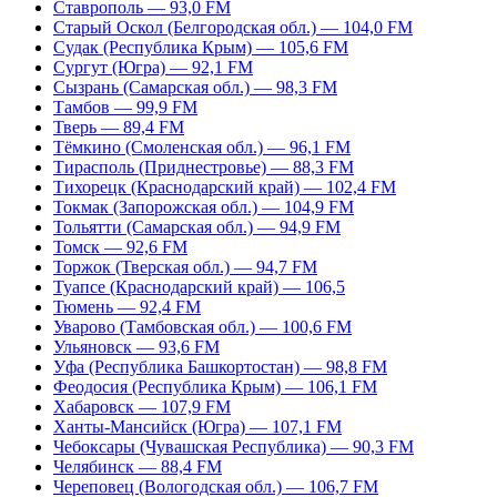
Ставрополь — 93,0 FM
Старый Оскол (Белгородская обл.) — 104,0 FM
Судак (Республика Крым) — 105,6 FM
Сургут (Югра) — 92,1 FM
Сызрань (Самарская обл.) — 98,3 FM
Тамбов — 99,9 FM
Тверь — 89,4 FM
Тёмкино (Смоленская обл.) — 96,1 FM
Тирасполь (Приднестровье) — 88,3 FM
Тихорецк (Краснодарский край) — 102,4 FM
Токмак (Запорожская обл.) — 104,9 FM
Тольятти (Самарская обл.) — 94,9 FM
Томск — 92,6 FM
Торжок (Тверская обл.) — 94,7 FM
Туапсе (Краснодарский край) — 106,5
Тюмень — 92,4 FM
Уварово (Тамбовская обл.) — 100,6 FM
Ульяновск — 93,6 FM
Уфа (Республика Башкортостан) — 98,8 FM
Феодосия (Республика Крым) — 106,1 FM
Хабаровск — 107,9 FM
Ханты-Мансийск (Югра) — 107,1 FM
Чебоксары (Чувашская Республика) — 90,3 FM
Челябинск — 88,4 FM
Череповец (Вологодская обл.) — 106,7 FM