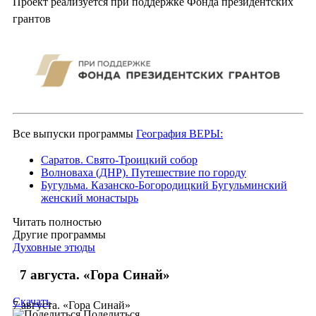
Проект реализуется при поддержке Фонда президентских
грантов
Все выпуски программы
География ВЕРЫ:
Саратов. Свято-Троицкий собор
Волноваха (ДНР). Путешествие по городу
Бугульма. Казанско-Богородицкий Бугульминский
женский монастырь
Читать полностью
Другие программы
Духовные этюды
7 августа. «Гора Синай»
Скачать
7 августа. «Гора Синай»
Поделиться