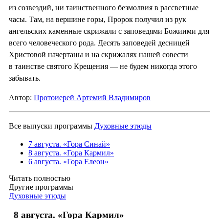
из созвездий, ни таинственного безмолвия в рассветные
часы. Там, на вершине горы, Пророк получил из рук
ангельских каменные скрижали с заповедями Божиими для
всего человеческого рода. Десять заповедей десницей
Христовой начертаны и на скрижалях нашей совести
в таинстве святого Крещения — не будем никогда этого
забывать.
Автор:
Протоиерей Артемий Владимиров
Все выпуски программы
Духовные этюды
7 августа. «Гора Синай»
8 августа. «Гора Кармил»
6 августа. «Гора Елеон»
Читать полностью
Другие программы
Духовные этюды
8 августа. «Гора Кармил»