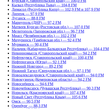
Курская (Ставропольский край) — 100,0 FM
Кызыл (Республика Тыва) — 104,8 FM
Лимасол (Республика Кипр) — 102,9 FM и 107,9 FM
Липецк — 97,9 FM
Луганск — 88,8 FM
Мариуполь (ДНР) — 97,2 FM
Матвеев Курган (Ростовская обл.) — 107,0 FM
Мелитополь (Запорожская обл.) — 96,7 FM
Миасс (Челябинская обл.) — 102,2 FM
Мичуринск (Тамбовская обл.) — 92,4 FM
Мурманск — 90,4 FM
Нальчик (Кабардино-Балкарская Республика) — 104,4 FM
Невинномысск (Ставропольский край) — 94,2 FM
Нефтекумск (Ставропольский край) — 100,4 FM
Нефтеюганск (Югра) — 92,1 FM
Нижний Новгород — 89,2 FM
Нижний Тагил (Свердловская обл.) — 97,1 FM
Новоалександровск (Ставропольский край) — 94,0 FM
Новокузнецк (Кемеровская область) — 94,2 FM
Новосибирск — 94,6 FM
Новочебоксарск (Чувашская Республика) — 90,3 FM
Норильск (Красноярский край) — 107,4 FM
Новый Свет (Республика Крым) — 105,6 FM
Омск — 90,5 FM
Оренбург — 88,3 FM