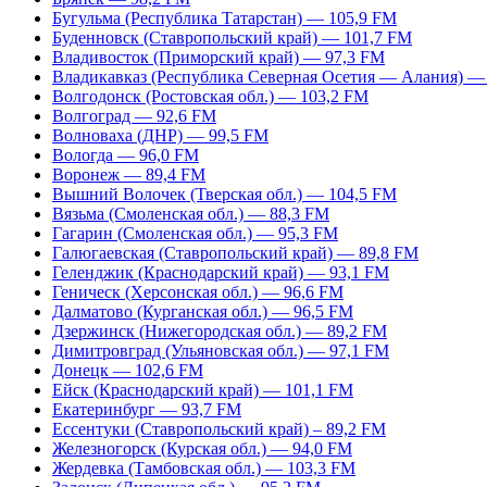
Бугульма (Республика Татарстан) — 105,9 FM
Буденновск (Ставропольский край) — 101,7 FM
Владивосток (Приморский край) — 97,3 FM
Владикавказ (Республика Северная Осетия — Алания) —
Волгодонск (Ростовская обл.) — 103,2 FM
Волгоград — 92,6 FM
Волноваха (ДНР) — 99,5 FM
Вологда — 96,0 FM
Воронеж — 89,4 FM
Вышний Волочек (Тверская обл.) — 104,5 FM
Вязьма (Смоленская обл.) — 88,3 FM
Гагарин (Смоленская обл.) — 95,3 FM
Галюгаевская (Ставропольский край) — 89,8 FM
Геленджик (Краснодарский край) — 93,1 FM
Геническ (Херсонская обл.) — 96,6 FM
Далматово (Курганская обл.) — 96,5 FM
Дзержинск (Нижегородская обл.) — 89,2 FM
Димитровград (Ульяновская обл.) — 97,1 FM
Донецк — 102,6 FM
Ейск (Краснодарский край) — 101,1 FM
Екатеринбург — 93,7 FM
Ессентуки (Ставропольский край) – 89,2 FM
Железногорск (Курская обл.) — 94,0 FM
Жердевка (Тамбовская обл.) — 103,3 FM