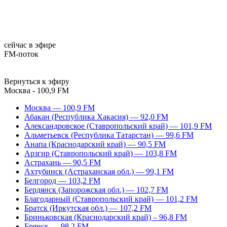
сейчас в эфире
FM-поток
Вернуться к эфиру
Москва - 100,9 FM
Москва — 100,9 FM
Абакан (Республика Хакасия) — 92,0 FM
Александровское (Ставропольский край) — 101,9 FM
Альметьевск (Республика Татарстан) — 99,6 FM
Анапа (Краснодарский край) — 90,5 FM
Арзгир (Ставропольский край) — 103,8 FM
Астрахань — 90,5 FM
Ахтубинск (Астраханская обл.) — 99,1 FM
Белгород — 103,2 FM
Бердянск (Запорожская обл.) — 102,7 FM
Благодарный (Ставропольский край) — 101,2 FM
Братск (Иркутская обл.) — 107,2 FM
Бриньковская (Краснодарский край) – 96,8 FM
Брянск — 98,2 FM