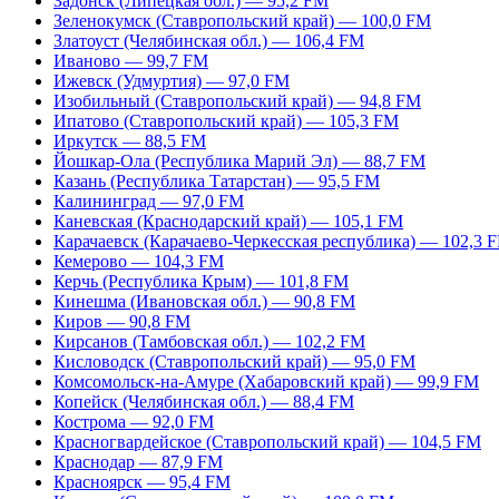
Задонск (Липецкая обл.) — 95,2 FM
Зеленокумск (Ставропольский край) — 100,0 FM
Златоуст (Челябинская обл.) — 106,4 FM
Иваново — 99,7 FM
Ижевск (Удмуртия) — 97,0 FM
Изобильный (Ставропольский край) — 94,8 FM
Ипатово (Ставропольский край) — 105,3 FM
Иркутск — 88,5 FM
Йошкар-Ола (Республика Марий Эл) — 88,7 FM
Казань (Республика Татарстан) — 95,5 FM
Калининград — 97,0 FM
Каневская (Краснодарский край) — 105,1 FM
Карачаевск (Карачаево-Черкесская республика) — 102,3 
Кемерово — 104,3 FM
Керчь (Республика Крым) — 101,8 FM
Кинешма (Ивановская обл.) — 90,8 FM
Киров — 90,8 FM
Кирсанов (Тамбовская обл.) — 102,2 FM
Кисловодск (Ставропольский край) — 95,0 FM
Комсомольск-на-Амуре (Хабаровский край) — 99,9 FM
Копейск (Челябинская обл.) — 88,4 FM
Кострома — 92,0 FM
Красногвардейское (Ставропольский край) — 104,5 FM
Краснодар — 87,9 FM
Красноярск — 95,4 FM