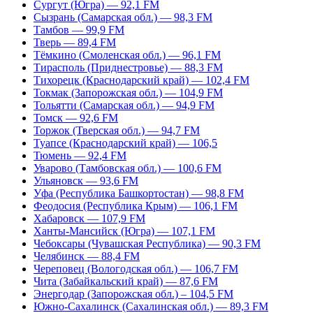
Сургут (Югра) — 92,1 FM
Сызрань (Самарская обл.) — 98,3 FM
Тамбов — 99,9 FM
Тверь — 89,4 FM
Тёмкино (Смоленская обл.) — 96,1 FM
Тирасполь (Приднестровье) — 88,3 FM
Тихорецк (Краснодарский край) — 102,4 FM
Токмак (Запорожская обл.) — 104,9 FM
Тольятти (Самарская обл.) — 94,9 FM
Томск — 92,6 FM
Торжок (Тверская обл.) — 94,7 FM
Туапсе (Краснодарский край) — 106,5
Тюмень — 92,4 FM
Уварово (Тамбовская обл.) — 100,6 FM
Ульяновск — 93,6 FM
Уфа (Республика Башкортостан) — 98,8 FM
Феодосия (Республика Крым) — 106,1 FM
Хабаровск — 107,9 FM
Ханты-Мансийск (Югра) — 107,1 FM
Чебоксары (Чувашская Республика) — 90,3 FM
Челябинск — 88,4 FM
Череповец (Вологодская обл.) — 106,7 FM
Чита (Забайкальский край) — 87,6 FM
Энергодар (Запорожская обл.) – 104,5 FM
Южно-Сахалинск (Сахалинская обл.) — 89,3 FM