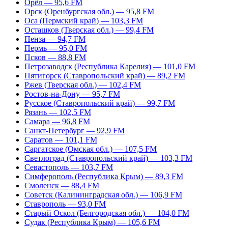
Орёл — 95,6 FM
Орск (Оренбургская обл.) — 95,8 FM
Оса (Пермский край) — 103,3 FM
Осташков (Тверская обл.) — 99,4 FM
Пенза — 94,7 FM
Пермь — 95,0 FM
Псков — 88,8 FM
Петрозаводск (Республика Карелия) — 101,0 FM
Пятигорск (Ставропольский край) — 89,2 FM
Ржев (Тверская обл.) — 102,4 FM
Ростов-на-Дону — 95,7 FM
Русское (Ставропольский край) — 99,7 FM
Рязань — 102,5 FM
Самара — 96,8 FM
Санкт-Петербург — 92,9 FM
Саратов — 101,1 FM
Саргатское (Омская обл.) — 107,5 FM
Светлоград (Ставропольский край) — 103,3 FM
Севастополь — 103,7 FM
Симферополь (Республика Крым) — 89,3 FM
Смоленск — 88,4 FM
Советск (Калининградская обл.) — 106,9 FM
Ставрополь — 93,0 FM
Старый Оскол (Белгородская обл.) — 104,0 FM
Судак (Республика Крым) — 105,6 FM