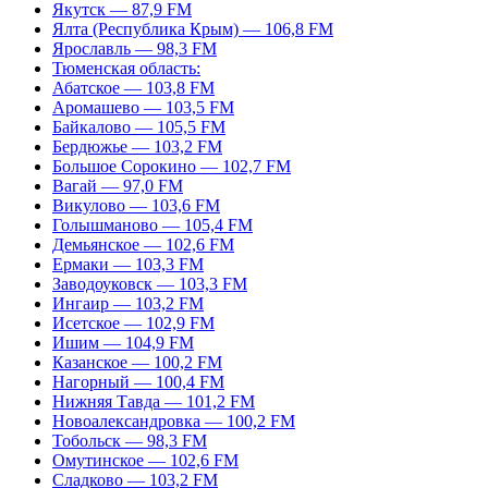
Якутск — 87,9 FM
Ялта (Республика Крым) — 106,8 FM
Ярославль — 98,3 FM
Тюменская область:
Абатское — 103,8 FM
Аромашево — 103,5 FM
Байкалово — 105,5 FM
Бердюжье — 103,2 FM
Большое Сорокино — 102,7 FM
Вагай — 97,0 FM
Викулово — 103,6 FM
Голышманово — 105,4 FM
Демьянское — 102,6 FM
Ермаки — 103,3 FM
Заводоуковск — 103,3 FM
Ингаир — 103,2 FM
Исетское — 102,9 FM
Ишим — 104,9 FM
Казанское — 100,2 FM
Нагорный — 100,4 FM
Нижняя Тавда — 101,2 FM
Новоалександровка — 100,2 FM
Тобольск — 98,3 FM
Омутинское — 102,6 FM
Сладково — 103,2 FM