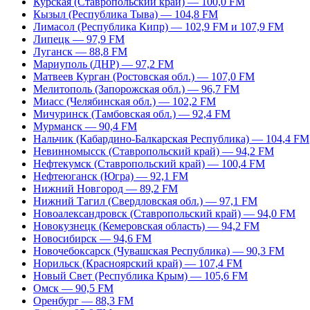
Курская (Ставропольский край) — 100,0 FM
Кызыл (Республика Тыва) — 104,8 FM
Лимасол (Республика Кипр) — 102,9 FM и 107,9 FM
Липецк — 97,9 FM
Луганск — 88,8 FM
Мариуполь (ДНР) — 97,2 FM
Матвеев Курган (Ростовская обл.) — 107,0 FM
Мелитополь (Запорожская обл.) — 96,7 FM
Миасс (Челябинская обл.) — 102,2 FM
Мичуринск (Тамбовская обл.) — 92,4 FM
Мурманск — 90,4 FM
Нальчик (Кабардино-Балкарская Республика) — 104,4 FM
Невинномысск (Ставропольский край) — 94,2 FM
Нефтекумск (Ставропольский край) — 100,4 FM
Нефтеюганск (Югра) — 92,1 FM
Нижний Новгород — 89,2 FM
Нижний Тагил (Свердловская обл.) — 97,1 FM
Новоалександровск (Ставропольский край) — 94,0 FM
Новокузнецк (Кемеровская область) — 94,2 FM
Новосибирск — 94,6 FM
Новочебоксарск (Чувашская Республика) — 90,3 FM
Норильск (Красноярский край) — 107,4 FM
Новый Свет (Республика Крым) — 105,6 FM
Омск — 90,5 FM
Оренбург — 88,3 FM