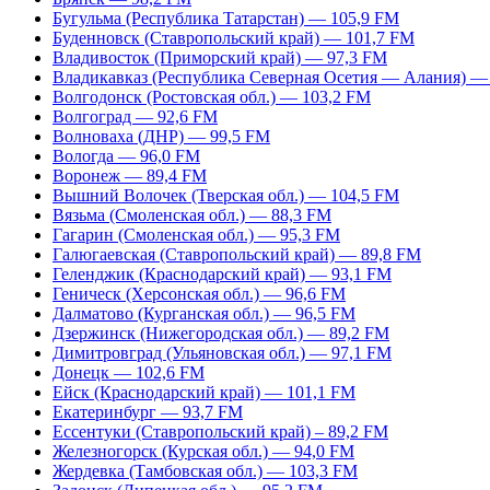
Бугульма (Республика Татарстан) — 105,9 FM
Буденновск (Ставропольский край) — 101,7 FM
Владивосток (Приморский край) — 97,3 FM
Владикавказ (Республика Северная Осетия — Алания) —
Волгодонск (Ростовская обл.) — 103,2 FM
Волгоград — 92,6 FM
Волноваха (ДНР) — 99,5 FM
Вологда — 96,0 FM
Воронеж — 89,4 FM
Вышний Волочек (Тверская обл.) — 104,5 FM
Вязьма (Смоленская обл.) — 88,3 FM
Гагарин (Смоленская обл.) — 95,3 FM
Галюгаевская (Ставропольский край) — 89,8 FM
Геленджик (Краснодарский край) — 93,1 FM
Геническ (Херсонская обл.) — 96,6 FM
Далматово (Курганская обл.) — 96,5 FM
Дзержинск (Нижегородская обл.) — 89,2 FM
Димитровград (Ульяновская обл.) — 97,1 FM
Донецк — 102,6 FM
Ейск (Краснодарский край) — 101,1 FM
Екатеринбург — 93,7 FM
Ессентуки (Ставропольский край) – 89,2 FM
Железногорск (Курская обл.) — 94,0 FM
Жердевка (Тамбовская обл.) — 103,3 FM