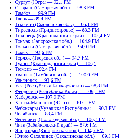
Сургут (Югра) — 92,1 FM
Сызрань (Самарская обл.) — 98,3 FM
Тамбов — 99,9 FM
Тверь — 89,4 FM
Тёмкино (Смоленская обл.) — 96,1 FM
Тирасполь (Приднестровье) — 88,3 FM
Тихорецк (Краснодарский край) — 102,4 FM
Токмак (Запорожская обл.) — 104,9 FM
Тольятти (Самарская обл.) — 94,9 FM
Томск — 92,6 FM
Торжок (Тверская обл.) — 94,7 FM
Туапсе (Краснодарский край) — 106,5
Тюмень — 92,4 FM
Уварово (Тамбовская обл.) — 100,6 FM
Ульяновск — 93,6 FM
Уфа (Республика Башкортостан) — 98,8 FM
Феодосия (Республика Крым) — 106,1 FM
Хабаровск — 107,9 FM
Ханты-Мансийск (Югра) — 107,1 FM
Чебоксары (Чувашская Республика) — 90,3 FM
Челябинск — 88,4 FM
Череповец (Вологодская обл.) — 106,7 FM
Чита (Забайкальский край) — 87,6 FM
Энергодар (Запорожская обл.) – 104,5 FM
Южно-Сахалинск (Сахалинская обл.) — 89,3 FM