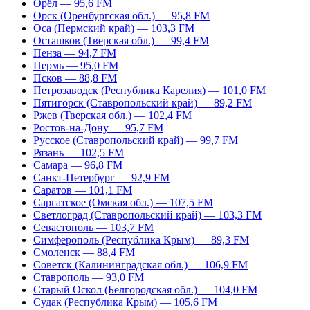
Орёл — 95,6 FM
Орск (Оренбургская обл.) — 95,8 FM
Оса (Пермский край) — 103,3 FM
Осташков (Тверская обл.) — 99,4 FM
Пенза — 94,7 FM
Пермь — 95,0 FM
Псков — 88,8 FM
Петрозаводск (Республика Карелия) — 101,0 FM
Пятигорск (Ставропольский край) — 89,2 FM
Ржев (Тверская обл.) — 102,4 FM
Ростов-на-Дону — 95,7 FM
Русское (Ставропольский край) — 99,7 FM
Рязань — 102,5 FM
Самара — 96,8 FM
Санкт-Петербург — 92,9 FM
Саратов — 101,1 FM
Саргатское (Омская обл.) — 107,5 FM
Светлоград (Ставропольский край) — 103,3 FM
Севастополь — 103,7 FM
Симферополь (Республика Крым) — 89,3 FM
Смоленск — 88,4 FM
Советск (Калининградская обл.) — 106,9 FM
Ставрополь — 93,0 FM
Старый Оскол (Белгородская обл.) — 104,0 FM
Судак (Республика Крым) — 105,6 FM