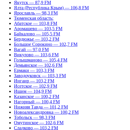
Якутск — 87,9 FM
Ялта (Республика Крым) — 106,8 FM
Ярославль — 98,3 FM
Тюменская область:
Абатское — 103,8 FM
Аромашево — 103,5 FM
Байкалово — 105,5 FM
Бердюжье — 103,2 FM
Большое Сорокино — 102,7 FM
Вагай — 97,0 FM
Викулово — 103,6 FM
Голышманово — 105,4 FM
Демьянское — 102,6 FM
Ермаки — 103,3 FM
Заводоуковск — 103,3 FM
Ингаир — 103,2 FM
Исетское — 102,9 FM
Ишим — 104,9 FM
Казанское — 100,2 FM
Нагорный — 100,4 FM
Нижняя Тавда — 101,2 FM
Новоалександровка — 100,2 FM
Тобольск — 98,3 FM
Омутинское — 102,6 FM
Сладково — 103,2 FM