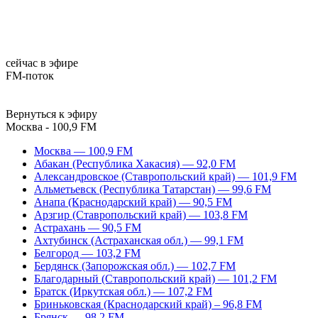
сейчас в эфире
FM-поток
Вернуться к эфиру
Москва - 100,9 FM
Москва — 100,9 FM
Абакан (Республика Хакасия) — 92,0 FM
Александровское (Ставропольский край) — 101,9 FM
Альметьевск (Республика Татарстан) — 99,6 FM
Анапа (Краснодарский край) — 90,5 FM
Арзгир (Ставропольский край) — 103,8 FM
Астрахань — 90,5 FM
Ахтубинск (Астраханская обл.) — 99,1 FM
Белгород — 103,2 FM
Бердянск (Запорожская обл.) — 102,7 FM
Благодарный (Ставропольский край) — 101,2 FM
Братск (Иркутская обл.) — 107,2 FM
Бриньковская (Краснодарский край) – 96,8 FM
Брянск — 98,2 FM