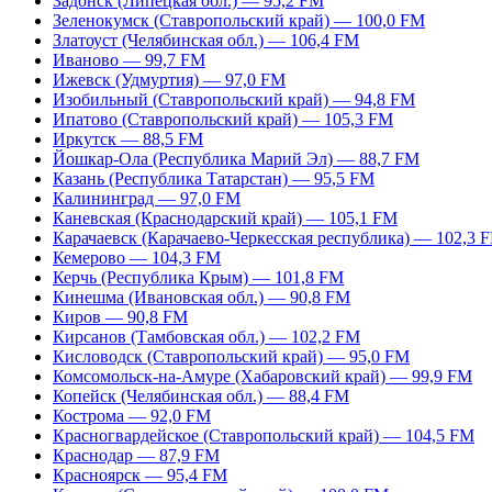
Задонск (Липецкая обл.) — 95,2 FM
Зеленокумск (Ставропольский край) — 100,0 FM
Златоуст (Челябинская обл.) — 106,4 FM
Иваново — 99,7 FM
Ижевск (Удмуртия) — 97,0 FM
Изобильный (Ставропольский край) — 94,8 FM
Ипатово (Ставропольский край) — 105,3 FM
Иркутск — 88,5 FM
Йошкар-Ола (Республика Марий Эл) — 88,7 FM
Казань (Республика Татарстан) — 95,5 FM
Калининград — 97,0 FM
Каневская (Краснодарский край) — 105,1 FM
Карачаевск (Карачаево-Черкесская республика) — 102,3 
Кемерово — 104,3 FM
Керчь (Республика Крым) — 101,8 FM
Кинешма (Ивановская обл.) — 90,8 FM
Киров — 90,8 FM
Кирсанов (Тамбовская обл.) — 102,2 FM
Кисловодск (Ставропольский край) — 95,0 FM
Комсомольск-на-Амуре (Хабаровский край) — 99,9 FM
Копейск (Челябинская обл.) — 88,4 FM
Кострома — 92,0 FM
Красногвардейское (Ставропольский край) — 104,5 FM
Краснодар — 87,9 FM
Красноярск — 95,4 FM