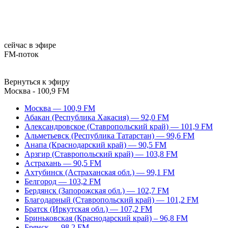
сейчас в эфире
FM-поток
Вернуться к эфиру
Москва - 100,9 FM
Москва — 100,9 FM
Абакан (Республика Хакасия) — 92,0 FM
Александровское (Ставропольский край) — 101,9 FM
Альметьевск (Республика Татарстан) — 99,6 FM
Анапа (Краснодарский край) — 90,5 FM
Арзгир (Ставропольский край) — 103,8 FM
Астрахань — 90,5 FM
Ахтубинск (Астраханская обл.) — 99,1 FM
Белгород — 103,2 FM
Бердянск (Запорожская обл.) — 102,7 FM
Благодарный (Ставропольский край) — 101,2 FM
Братск (Иркутская обл.) — 107,2 FM
Бриньковская (Краснодарский край) – 96,8 FM
Брянск — 98,2 FM