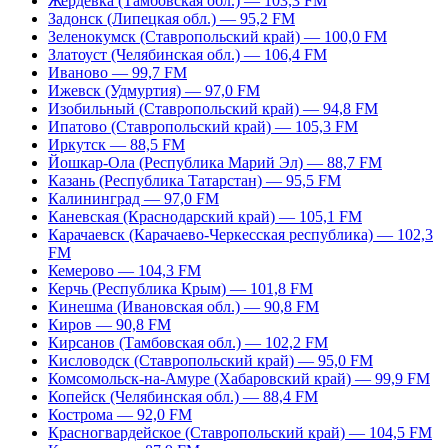
Жердевка (Тамбовская обл.) — 103,3 FM
Задонск (Липецкая обл.) — 95,2 FM
Зеленокумск (Ставропольский край) — 100,0 FM
Златоуст (Челябинская обл.) — 106,4 FM
Иваново — 99,7 FM
Ижевск (Удмуртия) — 97,0 FM
Изобильный (Ставропольский край) — 94,8 FM
Ипатово (Ставропольский край) — 105,3 FM
Иркутск — 88,5 FM
Йошкар-Ола (Республика Марий Эл) — 88,7 FM
Казань (Республика Татарстан) — 95,5 FM
Калининград — 97,0 FM
Каневская (Краснодарский край) — 105,1 FM
Карачаевск (Карачаево-Черкесская республика) — 102,3
FM
Кемерово — 104,3 FM
Керчь (Республика Крым) — 101,8 FM
Кинешма (Ивановская обл.) — 90,8 FM
Киров — 90,8 FM
Кирсанов (Тамбовская обл.) — 102,2 FM
Кисловодск (Ставропольский край) — 95,0 FM
Комсомольск-на-Амуре (Хабаровский край) — 99,9 FM
Копейск (Челябинская обл.) — 88,4 FM
Кострома — 92,0 FM
Красногвардейское (Ставропольский край) — 104,5 FM