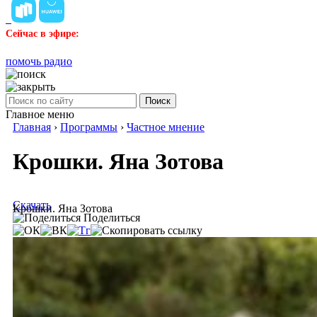
Сейчас в эфире:
помочь радио
Поиск
Главное меню
Главная
›
Программы
›
Частное мнение
Крошки. Яна Зотова
Скачать
Крошки. Яна Зотова
Поделиться