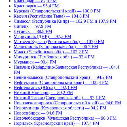
Краснодар — 87,9 FM
Красноярск — 95,4 FM
Курская (Ставропольский край) — 100,0 FM
Кызыл (Республика Тыва) — 104,8 FM
Лимасол (Республика Кипр) — 102,9 FM и 107,9 FM
Липецк — 97,9 FM
Луганск — 88,8 FM
Мариуполь (ДНР) — 97,2 FM
Матвеев Курган (Ростовская обл.) — 107,0 FM
Мелитополь (Запорожская обл.) — 96,7 FM
Миасс (Челябинская обл.) — 102,2 FM
Мичуринск (Тамбовская обл.) — 92,4 FM
Мурманск — 90,4 FM
Нальчик (Кабардино-Балкарская Республика) — 104,4
FM
Невинномысск (Ставропольский край) — 94,2 FM
Нефтекумск (Ставропольский край) — 100,4 FM
Нефтеюганск (Югра) — 92,1 FM
Нижний Новгород — 89,2 FM
Нижний Тагил (Свердловская обл.) — 97,1 FM
Новоалександровск (Ставропольский край) — 94,0 FM
Новокузнецк (Кемеровская область) — 94,2 FM
Новосибирск — 94,6 FM
Новочебоксарск (Чувашская Республика) — 90,3 FM
Норильск (Красноярский край) — 107,4 FM