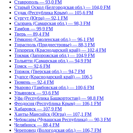
Ставрополь — 93,0 FM
Старый Оскол (Белгородская обл.) — 104,0 FM
Судак (Республика Крым) — 105,6 FM
Сургут (Югра) — 92,1 FM
Сызрань (Самарская обл.) — 98,3 FM
Тамбов — 99,9 FM
Тверь — 89,4 FM
Тёмкино (Смоленская обл.) — 96,1 FM
Тирасполь (Приднестровье) — 88,3 FM
Тихорецк (Краснодарский край) — 102,4 FM
Токмак (Запорожская обл.) — 104,9 FM
Тольятти (Самарская обл.) — 94,9 FM
Томск — 92,6 FM
Торжок (Тверская обл.) — 94,7 FM
Туапсе (Краснодарский край) — 106,5
Тюмень — 92,4 FM
Уварово (Тамбовская обл.) — 100,6 FM
Ульяновск — 93,6 FM
Уфа (Республика Башкортостан) — 98,8 FM
Феодосия (Республика Крым) — 106,1 FM
Хабаровск — 107,9 FM
Ханты-Мансийск (Югра) — 107,1 FM
Чебоксары (Чувашская Республика) — 90,3 FM
Челябинск — 88,4 FM
Череповец (Вологодская обл.) — 106,7 FM