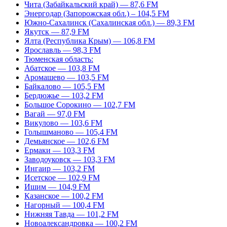
Чита (Забайкальский край) — 87,6 FM
Энергодар (Запорожская обл.) – 104,5 FM
Южно-Сахалинск (Сахалинская обл.) — 89,3 FM
Якутск — 87,9 FM
Ялта (Республика Крым) — 106,8 FM
Ярославль — 98,3 FM
Тюменская область:
Абатское — 103,8 FM
Аромашево — 103,5 FM
Байкалово — 105,5 FM
Бердюжье — 103,2 FM
Большое Сорокино — 102,7 FM
Вагай — 97,0 FM
Викулово — 103,6 FM
Голышманово — 105,4 FM
Демьянское — 102,6 FM
Ермаки — 103,3 FM
Заводоуковск — 103,3 FM
Ингаир — 103,2 FM
Исетское — 102,9 FM
Ишим — 104,9 FM
Казанское — 100,2 FM
Нагорный — 100,4 FM
Нижняя Тавда — 101,2 FM
Новоалександровка — 100,2 FM