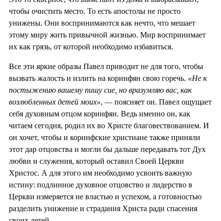
чтобы очистить место. То есть апостолы не просто
унижены. Они воспринимаются как нечто, что мешает
этому миру жить привычной жизнью. Мир воспринимает
их как грязь, от которой необходимо избавиться.
Все эти яркие образы Павел приводит не для того, чтобы
вызвать жалость и излить на коринфян свою горечь.
«Не к
постыжению вашему пишу сие, но вразумляю вас, как
возлюбленных детей моих»
, — поясняет он. Павел ощущает
себя духовным отцом коринфян. Ведь именно он, как
читаем сегодня, родил их во Христе благовествованием. И
он хочет, чтобы и коринфские христиане также приняли
этот дар отцовства и могли бы дальше передавать тот Дух
любви и служения, который оставил Своей Церкви
Христос. А для этого им необходимо усвоить важную
истину: подлинное духовное отцовство и лидерство в
Церкви измеряется не властью и успехом, а готовностью
разделить унижение и страдания Христа ради спасения
своих детей.