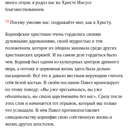
много отцов; я родил вас во Христе Иисусе
благовествованием.
16
Посему умоляю вас: подражайте мне, как я Христу.
Коринфские христиане очень гордились своими
духовными дарованиями, своей мудростью и тем
положением, которое их община занимала среди других
христианских церквей. И на самом деле гордиться было
чем. Коринф был одним из культурных центров древнего
мира, а потому и церковная жизнь здесь была дольно
насыщенной. Всё это и давало местным верующим считать
себя белой костью. В своём послании Павел иронизирует
по этому поводу:
«Вы уже пресытились, вы уже
обогатились, вы стали царствовать без нас»
. Сразу после
этих слов и начинается тот отрывок, который мы только
что услышали. В нём Павел противопоставляет
самодовольству коринфян свою собственную жизнь и
жизнь других апостолов.