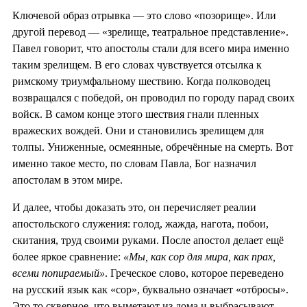
Ключевой образ отрывка — это слово «позорище». Или
другой перевод — «зрелище, театральное представление».
Павел говорит, что апостолы стали для всего мира именно
таким зрелищем. В его словах чувствуется отсылка к
римскому триумфальному шествию. Когда полководец
возвращался с победой, он проводил по городу парад своих
войск. В самом конце этого шествия гнали пленных
вражеских вождей. Они и становились зрелищем для
толпы. Униженные, осмеянные, обречённые на смерть. Вот
именно такое место, по словам Павла, Бог назначил
апостолам в этом мире.
И далее, чтобы доказать это, он перечисляет реалии
апостольского служения: голод, жажда, нагота, побои,
скитания, труд своими руками. После апостол делает ещё
более яркое сравнение:
«Мы, как сор для мира, как прах,
всеми попираемый»
. Греческое слово, которое переведено
на русский язык как «сор», буквально означает «отбросы».
Это то скверное, что выметают из дома и выбрасывают,