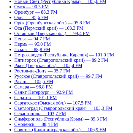
Новый Свет (Республика Крым) — 105,6 FM
Омск — 90,5 FM
Оренбург — 88,3 FM
Орёл — 95,6 FM
Орск (Оренбургская обл.) — 95,8 FM
Оса (Пермский край) — 103,3 FM
Осташков (Тверская обл.) — 99,4 FM
Пенза — 94,7 FM
Пермь — 95,0 FM
Псков — 88,8 FM
Петрозаводск (Республика Карелия) — 101,0 FM
Пятигорск (Ставропольский край) — 89,2 FM
Ржев (Тверская обл.) — 102,4 FM
Ростов-на-Дону — 95,7 FM
Русское (Ставропольский край) — 99,7 FM
Рязань — 102,5 FM
Самара — 96,8 FM
Санкт-Петербург — 92,9 FM
Саратов — 101,1 FM
Саргатское (Омская обл.) — 107,5 FM
Светлоград (Ставропольский край) — 103,3 FM
Севастополь — 103,7 FM
Симферополь (Республика Крым) — 89,3 FM
Смоленск — 88,4 FM
Советск (Калининградская обл.) — 106,9 FM