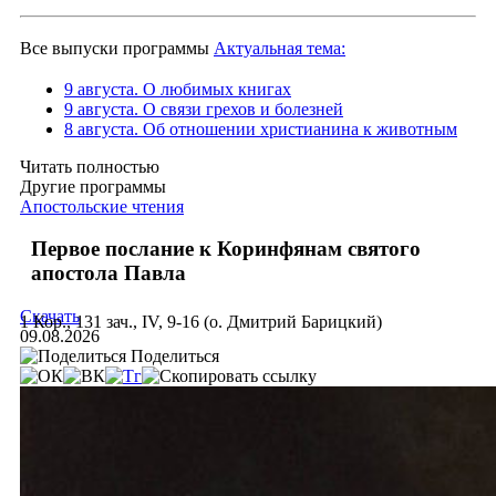
Все выпуски программы
Актуальная тема:
9 августа. О любимых книгах
9 августа. О связи грехов и болезней
8 августа. Об отношении христианина к животным
Читать полностью
Другие программы
Апостольские чтения
Первое послание к Коринфянам святого
апостола Павла
Скачать
1 Кор., 131 зач., IV, 9-16 (о. Дмитрий Барицкий)
09.08.2026
Поделиться