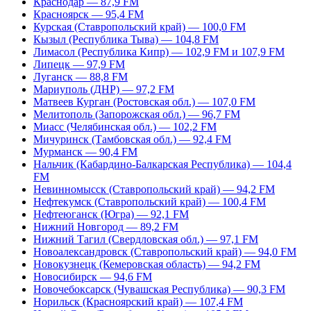
Краснодар — 87,9 FM
Красноярск — 95,4 FM
Курская (Ставропольский край) — 100,0 FM
Кызыл (Республика Тыва) — 104,8 FM
Лимасол (Республика Кипр) — 102,9 FM и 107,9 FM
Липецк — 97,9 FM
Луганск — 88,8 FM
Мариуполь (ДНР) — 97,2 FM
Матвеев Курган (Ростовская обл.) — 107,0 FM
Мелитополь (Запорожская обл.) — 96,7 FM
Миасс (Челябинская обл.) — 102,2 FM
Мичуринск (Тамбовская обл.) — 92,4 FM
Мурманск — 90,4 FM
Нальчик (Кабардино-Балкарская Республика) — 104,4
FM
Невинномысск (Ставропольский край) — 94,2 FM
Нефтекумск (Ставропольский край) — 100,4 FM
Нефтеюганск (Югра) — 92,1 FM
Нижний Новгород — 89,2 FM
Нижний Тагил (Свердловская обл.) — 97,1 FM
Новоалександровск (Ставропольский край) — 94,0 FM
Новокузнецк (Кемеровская область) — 94,2 FM
Новосибирск — 94,6 FM
Новочебоксарск (Чувашская Республика) — 90,3 FM
Норильск (Красноярский край) — 107,4 FM