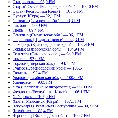
Ставрополь — 93,0 FM
Старый Оскол (Белгородская обл.) — 104,0 FM
Судак (Республика Крым) — 105,6 FM
Сургут (Югра) — 92,1 FM
Сызрань (Самарская обл.) — 98,3 FM
Тамбов — 99,9 FM
Тверь — 89,4 FM
Тёмкино (Смоленская обл.) — 96,1 FM
Тирасполь (Приднестровье) — 88,3 FM
Тихорецк (Краснодарский край) — 102,4 FM
Токмак (Запорожская обл.) — 104,9 FM
Тольятти (Самарская обл.) — 94,9 FM
Томск — 92,6 FM
Торжок (Тверская обл.) — 94,7 FM
Туапсе (Краснодарский край) — 106,5
Тюмень — 92,4 FM
Уварово (Тамбовская обл.) — 100,6 FM
Ульяновск — 93,6 FM
Уфа (Республика Башкортостан) — 98,8 FM
Феодосия (Республика Крым) — 106,1 FM
Хабаровск — 107,9 FM
Ханты-Мансийск (Югра) — 107,1 FM
Чебоксары (Чувашская Республика) — 90,3 FM
Челябинск — 88,4 FM
Череповец (Вологодская обл.) — 106,7 FM