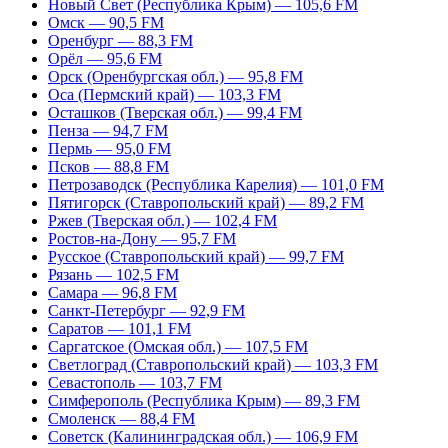
Новый Свет (Республика Крым) — 105,6 FM
Омск — 90,5 FM
Оренбург — 88,3 FM
Орёл — 95,6 FM
Орск (Оренбургская обл.) — 95,8 FM
Оса (Пермский край) — 103,3 FM
Осташков (Тверская обл.) — 99,4 FM
Пенза — 94,7 FM
Пермь — 95,0 FM
Псков — 88,8 FM
Петрозаводск (Республика Карелия) — 101,0 FM
Пятигорск (Ставропольский край) — 89,2 FM
Ржев (Тверская обл.) — 102,4 FM
Ростов-на-Дону — 95,7 FM
Русское (Ставропольский край) — 99,7 FM
Рязань — 102,5 FM
Самара — 96,8 FM
Санкт-Петербург — 92,9 FM
Саратов — 101,1 FM
Саргатское (Омская обл.) — 107,5 FM
Светлоград (Ставропольский край) — 103,3 FM
Севастополь — 103,7 FM
Симферополь (Республика Крым) — 89,3 FM
Смоленск — 88,4 FM
Советск (Калининградская обл.) — 106,9 FM