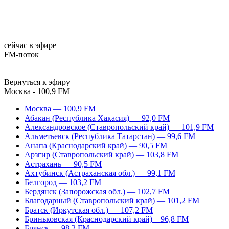
сейчас в эфире
FM-поток
Вернуться к эфиру
Москва - 100,9 FM
Москва — 100,9 FM
Абакан (Республика Хакасия) — 92,0 FM
Александровское (Ставропольский край) — 101,9 FM
Альметьевск (Республика Татарстан) — 99,6 FM
Анапа (Краснодарский край) — 90,5 FM
Арзгир (Ставропольский край) — 103,8 FM
Астрахань — 90,5 FM
Ахтубинск (Астраханская обл.) — 99,1 FM
Белгород — 103,2 FM
Бердянск (Запорожская обл.) — 102,7 FM
Благодарный (Ставропольский край) — 101,2 FM
Братск (Иркутская обл.) — 107,2 FM
Бриньковская (Краснодарский край) – 96,8 FM
Брянск — 98,2 FM