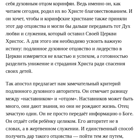
себя духовным отцом коринфян. Ведь именно он, как
читаем сегодня, родил их во Христе благовествованием. И
он хочет, чтобы и коринфские христиане также приняли
этот дар отцовства и могли бы дальше передавать тот Дух
любви и служения, который оставил Своей Церкви
Христос. А для этого им необходимо усвоить важную
истину: подлинное духовное отцовство и лидерство в
Церкви измеряется не властью и успехом, а готовностью
разделить унижение и страдания Христа ради спасения
своих детей.
Так апостол предлагает нам замечательный критерий
подлинного духовного авторитета. Он отмечает разницу
между «наставником» и «отцом». Наставников может быть
много, они дают знания, но они не рождают жизнь. Отец
зачастую один. Он не просто передаёт информацию о Боге.
Он отдаёт себя ребёнку целиком. Его авторитет не в
словах, а в жертвенном служении. И единственный способ
получить дар такого отцовства — пойти тем же путем,