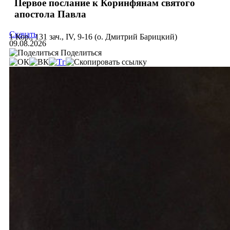
Первое послание к Коринфянам святого
апостола Павла
Скачать
1 Кор., 131 зач., IV, 9-16 (о. Дмитрий Барицкий)
09.08.2026
Поделиться