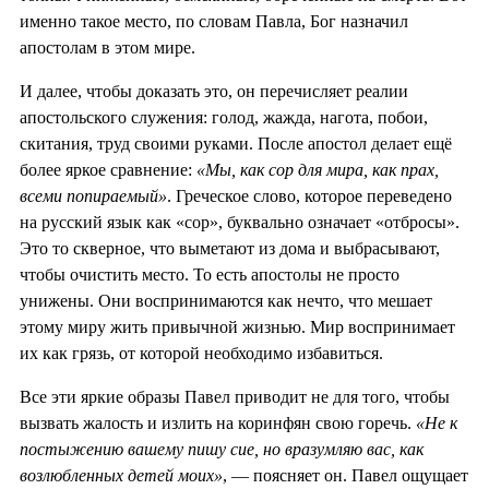
именно такое место, по словам Павла, Бог назначил
апостолам в этом мире.
И далее, чтобы доказать это, он перечисляет реалии
апостольского служения: голод, жажда, нагота, побои,
скитания, труд своими руками. После апостол делает ещё
более яркое сравнение:
«Мы, как сор для мира, как прах,
всеми попираемый»
. Греческое слово, которое переведено
на русский язык как «сор», буквально означает «отбросы».
Это то скверное, что выметают из дома и выбрасывают,
чтобы очистить место. То есть апостолы не просто
унижены. Они воспринимаются как нечто, что мешает
этому миру жить привычной жизнью. Мир воспринимает
их как грязь, от которой необходимо избавиться.
Все эти яркие образы Павел приводит не для того, чтобы
вызвать жалость и излить на коринфян свою горечь.
«Не к
постыжению вашему пишу сие, но вразумляю вас, как
возлюбленных детей моих»
, — поясняет он. Павел ощущает