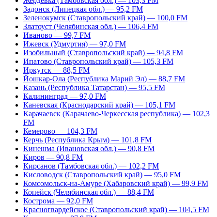
Жердевка (Тамбовская обл.) — 103,3 FM
Задонск (Липецкая обл.) — 95,2 FM
Зеленокумск (Ставропольский край) — 100,0 FM
Златоуст (Челябинская обл.) — 106,4 FM
Иваново — 99,7 FM
Ижевск (Удмуртия) — 97,0 FM
Изобильный (Ставропольский край) — 94,8 FM
Ипатово (Ставропольский край) — 105,3 FM
Иркутск — 88,5 FM
Йошкар-Ола (Республика Марий Эл) — 88,7 FM
Казань (Республика Татарстан) — 95,5 FM
Калининград — 97,0 FM
Каневская (Краснодарский край) — 105,1 FM
Карачаевск (Карачаево-Черкесская республика) — 102,3
FM
Кемерово — 104,3 FM
Керчь (Республика Крым) — 101,8 FM
Кинешма (Ивановская обл.) — 90,8 FM
Киров — 90,8 FM
Кирсанов (Тамбовская обл.) — 102,2 FM
Кисловодск (Ставропольский край) — 95,0 FM
Комсомольск-на-Амуре (Хабаровский край) — 99,9 FM
Копейск (Челябинская обл.) — 88,4 FM
Кострома — 92,0 FM
Красногвардейское (Ставропольский край) — 104,5 FM