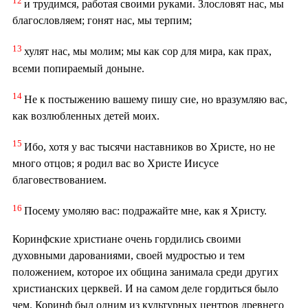
12
и трудимся, работая своими руками. Злословят нас, мы
благословляем; гонят нас, мы терпим;
13
хулят нас, мы молим; мы как сор для мира, как прах,
всеми попираемый доныне.
14
Не к постыжению вашему пишу сие, но вразумляю вас,
как возлюбленных детей моих.
15
Ибо, хотя у вас тысячи наставников во Христе, но не
много отцов; я родил вас во Христе Иисусе
благовествованием.
16
Посему умоляю вас: подражайте мне, как я Христу.
Коринфские христиане очень гордились своими
духовными дарованиями, своей мудростью и тем
положением, которое их община занимала среди других
христианских церквей. И на самом деле гордиться было
чем. Коринф был одним из культурных центров древнего