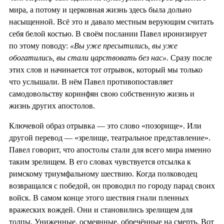
мира, а потому и церковная жизнь здесь была дольно
насыщенной. Всё это и давало местным верующим считать
себя белой костью. В своём послании Павел иронизирует
по этому поводу:
«Вы уже пресытились, вы уже
обогатились, вы стали царствовать без нас»
. Сразу после
этих слов и начинается тот отрывок, который мы только
что услышали. В нём Павел противопоставляет
самодовольству коринфян свою собственную жизнь и
жизнь других апостолов.
Ключевой образ отрывка — это слово «позорище». Или
другой перевод — «зрелище, театральное представление».
Павел говорит, что апостолы стали для всего мира именно
таким зрелищем. В его словах чувствуется отсылка к
римскому триумфальному шествию. Когда полководец
возвращался с победой, он проводил по городу парад своих
войск. В самом конце этого шествия гнали пленных
вражеских вождей. Они и становились зрелищем для
толпы. Униженные, осмеянные, обречённые на смерть. Вот