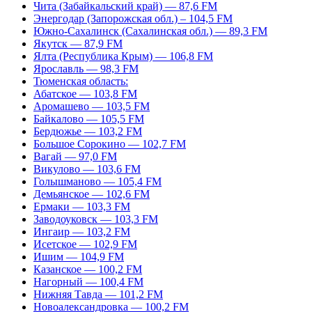
Чита (Забайкальский край) — 87,6 FM
Энергодар (Запорожская обл.) – 104,5 FM
Южно-Сахалинск (Сахалинская обл.) — 89,3 FM
Якутск — 87,9 FM
Ялта (Республика Крым) — 106,8 FM
Ярославль — 98,3 FM
Тюменская область:
Абатское — 103,8 FM
Аромашево — 103,5 FM
Байкалово — 105,5 FM
Бердюжье — 103,2 FM
Большое Сорокино — 102,7 FM
Вагай — 97,0 FM
Викулово — 103,6 FM
Голышманово — 105,4 FM
Демьянское — 102,6 FM
Ермаки — 103,3 FM
Заводоуковск — 103,3 FM
Ингаир — 103,2 FM
Исетское — 102,9 FM
Ишим — 104,9 FM
Казанское — 100,2 FM
Нагорный — 100,4 FM
Нижняя Тавда — 101,2 FM
Новоалександровка — 100,2 FM