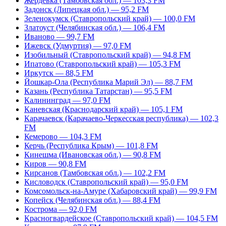
Жердевка (Тамбовская обл.) — 103,3 FM
Задонск (Липецкая обл.) — 95,2 FM
Зеленокумск (Ставропольский край) — 100,0 FM
Златоуст (Челябинская обл.) — 106,4 FM
Иваново — 99,7 FM
Ижевск (Удмуртия) — 97,0 FM
Изобильный (Ставропольский край) — 94,8 FM
Ипатово (Ставропольский край) — 105,3 FM
Иркутск — 88,5 FM
Йошкар-Ола (Республика Марий Эл) — 88,7 FM
Казань (Республика Татарстан) — 95,5 FM
Калининград — 97,0 FM
Каневская (Краснодарский край) — 105,1 FM
Карачаевск (Карачаево-Черкесская республика) — 102,3
FM
Кемерово — 104,3 FM
Керчь (Республика Крым) — 101,8 FM
Кинешма (Ивановская обл.) — 90,8 FM
Киров — 90,8 FM
Кирсанов (Тамбовская обл.) — 102,2 FM
Кисловодск (Ставропольский край) — 95,0 FM
Комсомольск-на-Амуре (Хабаровский край) — 99,9 FM
Копейск (Челябинская обл.) — 88,4 FM
Кострома — 92,0 FM
Красногвардейское (Ставропольский край) — 104,5 FM