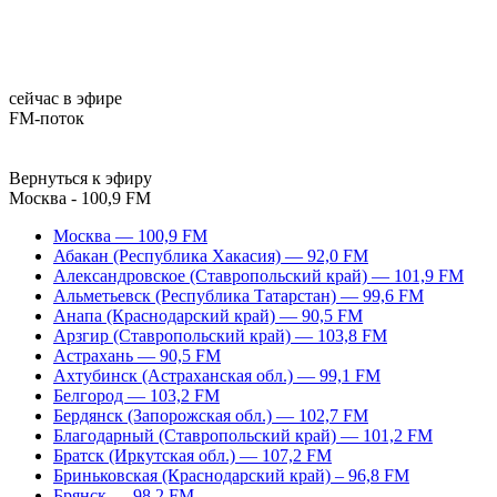
сейчас в эфире
FM-поток
Вернуться к эфиру
Москва - 100,9 FM
Москва — 100,9 FM
Абакан (Республика Хакасия) — 92,0 FM
Александровское (Ставропольский край) — 101,9 FM
Альметьевск (Республика Татарстан) — 99,6 FM
Анапа (Краснодарский край) — 90,5 FM
Арзгир (Ставропольский край) — 103,8 FM
Астрахань — 90,5 FM
Ахтубинск (Астраханская обл.) — 99,1 FM
Белгород — 103,2 FM
Бердянск (Запорожская обл.) — 102,7 FM
Благодарный (Ставропольский край) — 101,2 FM
Братск (Иркутская обл.) — 107,2 FM
Бриньковская (Краснодарский край) – 96,8 FM
Брянск — 98,2 FM