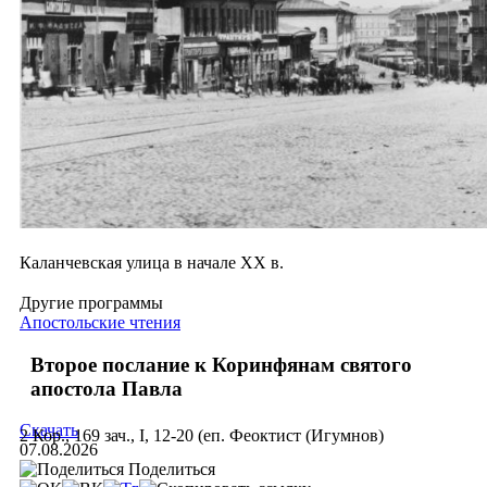
Каланчевская улица в начале XX в.
Другие программы
Апостольские чтения
Второе послание к Коринфянам святого
апостола Павла
Скачать
2 Кор., 169 зач., I, 12-20 (еп. Феоктист (Игумнов)
07.08.2026
Поделиться