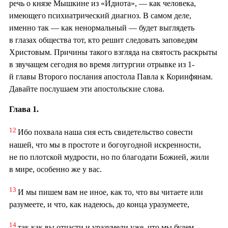
речь о князе Мышкине из «Идиота», — как человека,
имеющего психиатрический диагноз. В самом деле,
именно так — как ненормальный — будет выглядеть
в глазах общества тот, кто решит следовать заповедям
Христовым. Причины такого взгляда на святость раскрыты
в звучащем сегодня во время литургии отрывке из 1-
й главы Второго послания апостола Павла к Коринфянам.
Давайте послушаем эти апостольские слова.
Глава 1.
12
Ибо похвала наша сия есть свидетельство совести
нашей, что мы в простоте и богоугодной искренности,
не по плотской мудрости, но по благодати Божией, жили
в мире, особенно же у вас.
13
И мы пишем вам не иное, как то, что вы читаете или
разумеете, и что, как надеюсь, до конца уразумеете,
14
так как вы отчасти и уразумели уже, что мы будем