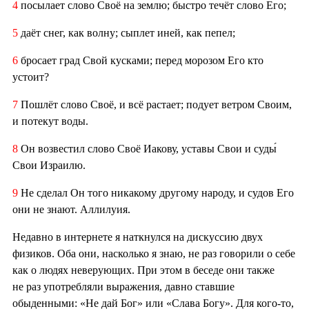
4
посылает слово Своё на землю; быстро течёт слово Его;
5
даёт снег, как волну; сыплет иней, как пепел;
6
бросает град Свой кусками; перед морозом Его кто
устоит?
7
Пошлёт слово Своё, и всё растает; подует ветром Своим,
и потекут воды.
8
Он возвестил слово Своё Иакову, уставы Свои и суды́
Свои Израилю.
9
Не сделал Он того никакому другому народу, и судов Его
они не знают. Аллилуия.
Недавно в интернете я наткнулся на дискуссию двух
физиков. Оба они, насколько я знаю, не раз говорили о себе
как о людях неверующих. При этом в беседе они также
не раз употребляли выражения, давно ставшие
обыденными: «Не дай Бог» или «Слава Богу». Для кого-то,