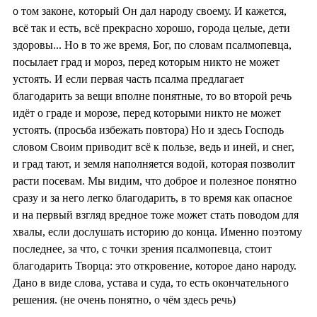
о том законе, который Он дал народу своему. И кажется,
всё так и есть, всё прекрасно хорошо, города целые, дети
здоровы... Но в то же время, Бог, по словам псалмопевца,
посылает град и мороз, перед которым никто не может
устоять. И если первая часть псалма предлагает
благодарить за вещи вполне понятные, то во второй речь
идёт о граде и морозе, перед которыми никто не может
устоять. (просьба избежать повтора) Но и здесь Господь
словом Своим приводит всё к пользе, ведь и иней, и снег,
и град тают, и земля наполняется водой, которая позволит
расти посевам. Мы видим, что доброе и полезное понятно
сразу и за него легко благодарить, в то время как опасное
и на первый взгляд вредное тоже может стать поводом для
хвалы, если дослушать историю до конца. Именно поэтому
последнее, за что, с точки зрения псалмопевца, стоит
благодарить Творца: это откровение, которое дано народу.
Дано в виде слова, устава и суда, то есть окончательного
решения. (не очень понятно, о чём здесь речь)