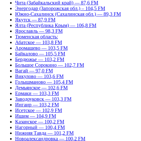
Чита (Забайкальский край) — 87,6 FM
Энергодар (Запорожская обл.) – 104,5 FM
Южно-Сахалинск (Сахалинская обл.) — 89,3 FM
Якутск — 87,9 FM
Ялта (Республика Крым) — 106,8 FM
Ярославль — 98,3 FM
Тюменская область:
Абатское — 103,8 FM
Аромашево — 103,5 FM
Байкалово — 105,5 FM
Бердюжье — 103,2 FM
Большое Сорокино — 102,7 FM
Вагай — 97,0 FM
Викулово — 103,6 FM
Голышманово — 105,4 FM
Демьянское — 102,6 FM
Ермаки — 103,3 FM
Заводоуковск — 103,3 FM
Ингаир — 103,2 FM
Исетское — 102,9 FM
Ишим — 104,9 FM
Казанское — 100,2 FM
Нагорный — 100,4 FM
Нижняя Тавда — 101,2 FM
Новоалександровка — 100,2 FM