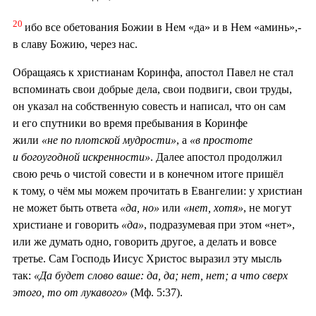
20
ибо все обетования Божии в Нем «да» и в Нем «аминь»,-
в славу Божию, через нас.
Обращаясь к христианам Коринфа, апостол Павел не стал
вспоминать свои добрые дела, свои подвиги, свои труды,
он указал на собственную совесть и написал, что он сам
и его спутники во время пребывания в Коринфе
жили
«не по плотской мудрости»
, а
«в простоте
и богоугодной искренности»
. Далее апостол продолжил
свою речь о чистой совести и в конечном итоге пришёл
к тому, о чём мы можем прочитать в Евангелии: у христиан
не может быть ответа
«да, но»
или
«нет, хотя»
, не могут
христиане и говорить
«да»
, подразумевая при этом «нет»,
или же думать одно, говорить другое, а делать и вовсе
третье. Сам Господь Иисус Христос выразил эту мысль
так:
«Да будет слово ваше: да, да; нет, нет; а что сверх
этого, то от лукавого»
(Мф. 5:37).