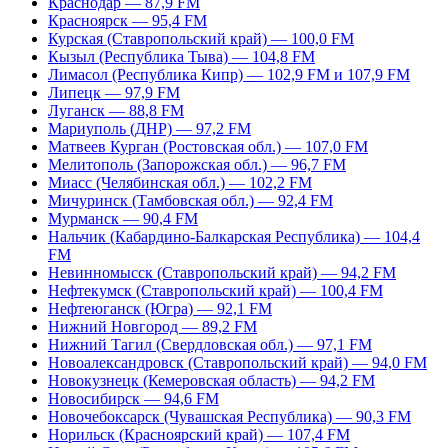
Краснодар — 87,9 FM
Красноярск — 95,4 FM
Курская (Ставропольский край) — 100,0 FM
Кызыл (Республика Тыва) — 104,8 FM
Лимасол (Республика Кипр) — 102,9 FM и 107,9 FM
Липецк — 97,9 FM
Луганск — 88,8 FM
Мариуполь (ДНР) — 97,2 FM
Матвеев Курган (Ростовская обл.) — 107,0 FM
Мелитополь (Запорожская обл.) — 96,7 FM
Миасс (Челябинская обл.) — 102,2 FM
Мичуринск (Тамбовская обл.) — 92,4 FM
Мурманск — 90,4 FM
Нальчик (Кабардино-Балкарская Республика) — 104,4
FM
Невинномысск (Ставропольский край) — 94,2 FM
Нефтекумск (Ставропольский край) — 100,4 FM
Нефтеюганск (Югра) — 92,1 FM
Нижний Новгород — 89,2 FM
Нижний Тагил (Свердловская обл.) — 97,1 FM
Новоалександровск (Ставропольский край) — 94,0 FM
Новокузнецк (Кемеровская область) — 94,2 FM
Новосибирск — 94,6 FM
Новочебоксарск (Чувашская Республика) — 90,3 FM
Норильск (Красноярский край) — 107,4 FM