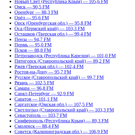
Новый Свет (Республика Крым) — 105,6 FM
Омск — 90,5 FM
Оренбург — 88,3 FM
Орёл — 95,6 FM
Орск (Оренбургская обл.) — 95,8 FM
Оса (Пермский край) — 103,3 FM
Осташков (Тверская обл.) — 99,4 FM
Пенза — 94,7 FM
Пермь — 95,0 FM
Псков — 88,8 FM
Петрозаводск (Республика Карелия) — 101,0 FM
Пятигорск (Ставропольский край) — 89,2 FM
Ржев (Тверская обл.) — 102,4 FM
Ростов-на-Дону — 95,7 FM
Русское (Ставропольский край) — 99,7 FM
Рязань — 102,5 FM
Самара — 96,8 FM
Санкт-Петербург — 92,9 FM
Саратов — 101,1 FM
Саргатское (Омская обл.) — 107,5 FM
Светлоград (Ставропольский край) — 103,3 FM
Севастополь — 103,7 FM
Симферополь (Республика Крым) — 89,3 FM
Смоленск — 88,4 FM
Советск (Калининградская обл.) — 106,9 FM