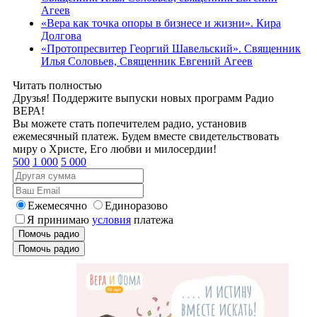
Агеев
«Вера как точка опоры в бизнесе и жизни». Кира
Долгова
«Протопресвитер Георгий Шавельский». Священник
Илья Соловьев, Священник Евгений Агеев
Читать полностью
Друзья! Поддержите выпуски новых программ Радио
ВЕРА!
Вы можете стать попечителем радио, установив
ежемесячный платеж. Будем вместе свидетельствовать
миру о Христе, Его любви и милосердии!
500
1 000
5 000
Ежемесячно
Единоразово
Я принимаю
условия
платежа
Помочь радио
Помочь радио