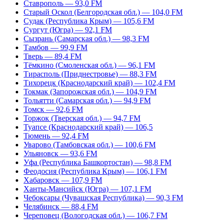
Ставрополь — 93,0 FM
Старый Оскол (Белгородская обл.) — 104,0 FM
Судак (Республика Крым) — 105,6 FM
Сургут (Югра) — 92,1 FM
Сызрань (Самарская обл.) — 98,3 FM
Тамбов — 99,9 FM
Тверь — 89,4 FM
Тёмкино (Смоленская обл.) — 96,1 FM
Тирасполь (Приднестровье) — 88,3 FM
Тихорецк (Краснодарский край) — 102,4 FM
Токмак (Запорожская обл.) — 104,9 FM
Тольятти (Самарская обл.) — 94,9 FM
Томск — 92,6 FM
Торжок (Тверская обл.) — 94,7 FM
Туапсе (Краснодарский край) — 106,5
Тюмень — 92,4 FM
Уварово (Тамбовская обл.) — 100,6 FM
Ульяновск — 93,6 FM
Уфа (Республика Башкортостан) — 98,8 FM
Феодосия (Республика Крым) — 106,1 FM
Хабаровск — 107,9 FM
Ханты-Мансийск (Югра) — 107,1 FM
Чебоксары (Чувашская Республика) — 90,3 FM
Челябинск — 88,4 FM
Череповец (Вологодская обл.) — 106,7 FM