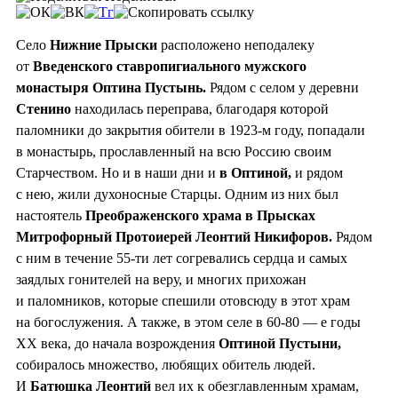
Село
Нижние Прыски
расположено неподалеку
от
Введенского ставропигиального мужского
монастыря Оптина Пустынь.
Рядом с селом у деревни
Стенино
находилась переправа, благодаря которой
паломники до закрытия обители в 1923-м году, попадали
в монастырь, прославленный на всю Россию своим
Старчеством. Но и в наши дни и
в Оптиной,
и рядом
с нею, жили духоносные Старцы. Одним из них был
настоятель
Преображенского храма в Прысках
Митрофорный Протоиерей Леонтий Никифоров.
Рядом
с ним в течение 55-ти лет согревались сердца и самых
заядлых гонителей на веру, и многих прихожан
и паломников, которые спешили отовсюду в этот храм
на богослужения. А также, в этом селе в 60-80 — е годы
XX века, до начала возрождения
Оптиной Пустыни,
собиралось множество, любящих обитель людей.
И
Батюшка Леонтий
вел их к обезглавленным храмам,