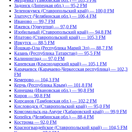
Жердевка (Тамбовская обл.) — 103,3 FM
Задонск (Липецкая обл.) — 95,2 FM
Зеленокумск (Ставропольский край) — 100,0 FM
Златоуст (Челябинская обл.) — 106,4 FM
Иваново — 99,7 FM
Ижевск (Удмуртия) — 97,0 FM
Изобильный (Ставропольский край) — 94,8 FM
Ипатово (Ставропольский край) — 105,3 FM
Иркутск — 88,5 FM
Йошкар-Ола (Республика Марий Эл) — 88,7 FM
Казань (Республика Татарстан) — 95,5 FM
Калининград — 97,0 FM
Каневская (Краснодарский край) — 105,1 FM
Карачаевск (Карачаево-Черкесская республика) — 102,3
FM
Кемерово — 104,3 FM
Керчь (Республика Крым) — 101,8 FM
Кинешма (Ивановская обл.) — 90,8 FM
Киров — 90,8 FM
Кирсанов (Тамбовская обл.) — 102,2 FM
Кисловодск (Ставропольский край) — 95,0 FM
Комсомольск-на-Амуре (Хабаровский край) — 99,9 FM
Копейск (Челябинская обл.) — 88,4 FM
Кострома — 92,0 FM
Красногвардейское (Ставропольский край) — 104,5 FM