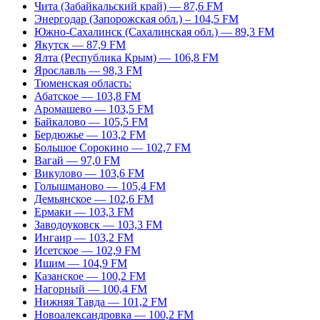
Чита (Забайкальский край) — 87,6 FM
Энергодар (Запорожская обл.) – 104,5 FM
Южно-Сахалинск (Сахалинская обл.) — 89,3 FM
Якутск — 87,9 FM
Ялта (Республика Крым) — 106,8 FM
Ярославль — 98,3 FM
Тюменская область:
Абатское — 103,8 FM
Аромашево — 103,5 FM
Байкалово — 105,5 FM
Бердюжье — 103,2 FM
Большое Сорокино — 102,7 FM
Вагай — 97,0 FM
Викулово — 103,6 FM
Голышманово — 105,4 FM
Демьянское — 102,6 FM
Ермаки — 103,3 FM
Заводоуковск — 103,3 FM
Ингаир — 103,2 FM
Исетское — 102,9 FM
Ишим — 104,9 FM
Казанское — 100,2 FM
Нагорный — 100,4 FM
Нижняя Тавда — 101,2 FM
Новоалександровка — 100,2 FM