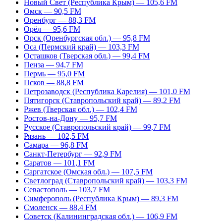
Новый Свет (Республика Крым) — 105,6 FM
Омск — 90,5 FM
Оренбург — 88,3 FM
Орёл — 95,6 FM
Орск (Оренбургская обл.) — 95,8 FM
Оса (Пермский край) — 103,3 FM
Осташков (Тверская обл.) — 99,4 FM
Пенза — 94,7 FM
Пермь — 95,0 FM
Псков — 88,8 FM
Петрозаводск (Республика Карелия) — 101,0 FM
Пятигорск (Ставропольский край) — 89,2 FM
Ржев (Тверская обл.) — 102,4 FM
Ростов-на-Дону — 95,7 FM
Русское (Ставропольский край) — 99,7 FM
Рязань — 102,5 FM
Самара — 96,8 FM
Санкт-Петербург — 92,9 FM
Саратов — 101,1 FM
Саргатское (Омская обл.) — 107,5 FM
Светлоград (Ставропольский край) — 103,3 FM
Севастополь — 103,7 FM
Симферополь (Республика Крым) — 89,3 FM
Смоленск — 88,4 FM
Советск (Калининградская обл.) — 106,9 FM