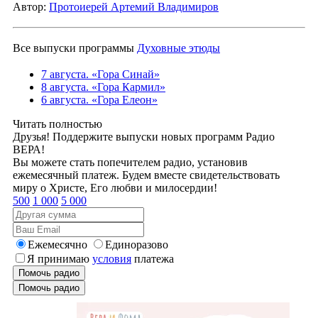
Автор:
Протоиерей Артемий Владимиров
Все выпуски программы
Духовные этюды
7 августа. «Гора Синай»
8 августа. «Гора Кармил»
6 августа. «Гора Елеон»
Читать полностью
Друзья! Поддержите выпуски новых программ Радио
ВЕРА!
Вы можете стать попечителем радио, установив
ежемесячный платеж. Будем вместе свидетельствовать
миру о Христе, Его любви и милосердии!
500
1 000
5 000
Ежемесячно
Единоразово
Я принимаю
условия
платежа
Помочь радио
Помочь радио