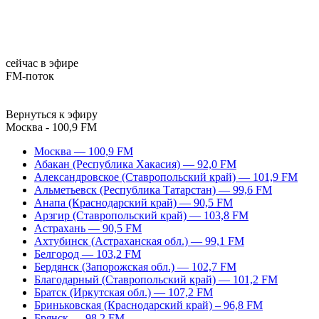
сейчас в эфире
FM-поток
Вернуться к эфиру
Москва - 100,9 FM
Москва — 100,9 FM
Абакан (Республика Хакасия) — 92,0 FM
Александровское (Ставропольский край) — 101,9 FM
Альметьевск (Республика Татарстан) — 99,6 FM
Анапа (Краснодарский край) — 90,5 FM
Арзгир (Ставропольский край) — 103,8 FM
Астрахань — 90,5 FM
Ахтубинск (Астраханская обл.) — 99,1 FM
Белгород — 103,2 FM
Бердянск (Запорожская обл.) — 102,7 FM
Благодарный (Ставропольский край) — 101,2 FM
Братск (Иркутская обл.) — 107,2 FM
Бриньковская (Краснодарский край) – 96,8 FM
Брянск — 98,2 FM