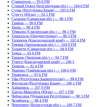
Ставрополь — 93,0 FM
Старый Оскол (Белгородская обл.) — 104,0 FM
Судак (Республика Крым) — 105,6 FM
Сургут (Югра) — 92,1 FM
Сызрань (Самарская обл.) — 98,3 FM
Тамбов — 99,9 FM
Тверь — 89,4 FM
Тёмкино (Смоленская обл.) — 96,1 FM
Тирасполь (Приднестровье) — 88,3 FM
Тихорецк (Краснодарский край) — 102,4 FM
Токмак (Запорожская обл.) — 104,9 FM
Тольятти (Самарская обл.) — 94,9 FM
Томск — 92,6 FM
Торжок (Тверская обл.) — 94,7 FM
Туапсе (Краснодарский край) — 106,5
Тюмень — 92,4 FM
Уварово (Тамбовская обл.) — 100,6 FM
Ульяновск — 93,6 FM
Уфа (Республика Башкортостан) — 98,8 FM
Феодосия (Республика Крым) — 106,1 FM
Хабаровск — 107,9 FM
Ханты-Мансийск (Югра) — 107,1 FM
Чебоксары (Чувашская Республика) — 90,3 FM
Челябинск — 88,4 FM
Череповец (Вологодская обл.) — 106,7 FM