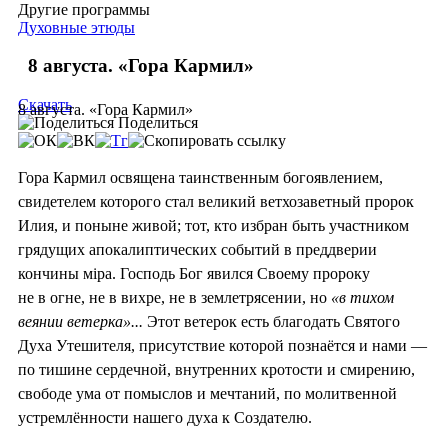
Другие программы
Духовные этюды
8 августа. «Гора Кармил»
Скачать
8 августа. «Гора Кармил»
Поделиться
Гора Кармил освящена таинственным богоявлением,
свидетелем которого стал великий ветхозаветный пророк
Илия, и поныне живой; тот, кто избран быть участником
грядущих апокалиптических событий в преддверии
кончины мiра. Господь Бог явился Своему пророку
не в огне, не в вихре, не в землетрясении, но
«в тихом
веянии ветерка»...
Этот ветерок есть благодать Святого
Духа Утешителя, присутствие которой познаётся и нами —
по тишине сердечной, внутренних кротости и смирению,
свободе ума от помыслов и мечтаний, по молитвенной
устремлённости нашего духа к Создателю.