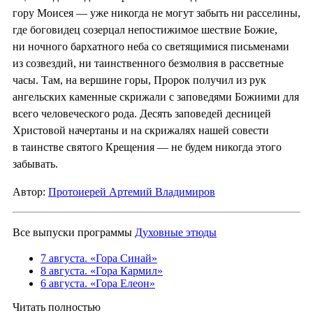
гору Моисея — уже никогда не могут забыть ни расселины,
где боговидец созерцал непостижимое шествие Божие,
ни ночного бархатного неба со светящимися письменами
из созвездий, ни таинственного безмолвия в рассветные
часы. Там, на вершине горы, Пророк получил из рук
ангельских каменные скрижали с заповедями Божиими для
всего человеческого рода. Десять заповедей десницей
Христовой начертаны и на скрижалях нашей совести
в таинстве святого Крещения — не будем никогда этого
забывать.
Автор:
Протоиерей Артемий Владимиров
Все выпуски программы
Духовные этюды
7 августа. «Гора Синай»
8 августа. «Гора Кармил»
6 августа. «Гора Елеон»
Читать полностью