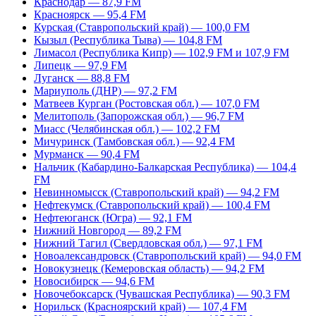
Краснодар — 87,9 FM
Красноярск — 95,4 FM
Курская (Ставропольский край) — 100,0 FM
Кызыл (Республика Тыва) — 104,8 FM
Лимасол (Республика Кипр) — 102,9 FM и 107,9 FM
Липецк — 97,9 FM
Луганск — 88,8 FM
Мариуполь (ДНР) — 97,2 FM
Матвеев Курган (Ростовская обл.) — 107,0 FM
Мелитополь (Запорожская обл.) — 96,7 FM
Миасс (Челябинская обл.) — 102,2 FM
Мичуринск (Тамбовская обл.) — 92,4 FM
Мурманск — 90,4 FM
Нальчик (Кабардино-Балкарская Республика) — 104,4
FM
Невинномысск (Ставропольский край) — 94,2 FM
Нефтекумск (Ставропольский край) — 100,4 FM
Нефтеюганск (Югра) — 92,1 FM
Нижний Новгород — 89,2 FM
Нижний Тагил (Свердловская обл.) — 97,1 FM
Новоалександровск (Ставропольский край) — 94,0 FM
Новокузнецк (Кемеровская область) — 94,2 FM
Новосибирск — 94,6 FM
Новочебоксарск (Чувашская Республика) — 90,3 FM
Норильск (Красноярский край) — 107,4 FM