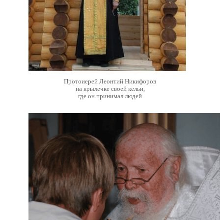
Протоиерей Леонтий Никифоров
на крылечке своей кельи,
где он принимал людей