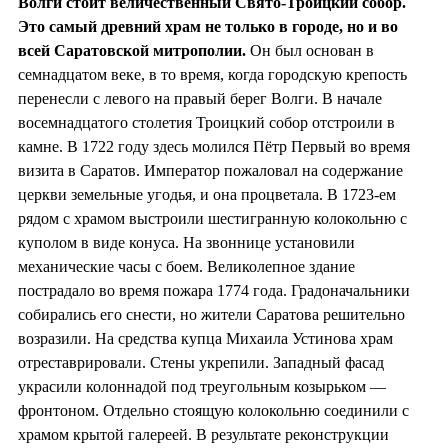
Волги стоит величественный Свято-Троицкий собор.
Это самый древний храм не только в городе, но и во
всей Саратовской митрополии.
Он был основан в
семнадцатом веке, в то время, когда городскую крепость
перенесли с левого на правый берег Волги. В начале
восемнадцатого столетия Троицкий собор отстроили в
камне. В 1722 году здесь молился Пётр Первый во время
визита в Саратов. Император пожаловал на содержание
церкви земельные угодья, и она процветала. В 1723-ем
рядом с храмом выстроили шестигранную колокольню с
куполом в виде конуса. На звоннице установили
механические часы с боем. Великолепное здание
пострадало во время пожара 1774 года. Градоначальники
собирались его снести, но жители Саратова решительно
возразили. На средства купца Михаила Устинова храм
отреставрировали. Стены укрепили. Западный фасад
украсили колоннадой под треугольным козырьком —
фронтоном. Отдельно стоящую колокольню соединили с
храмом крытой галереей. В результате реконструкции