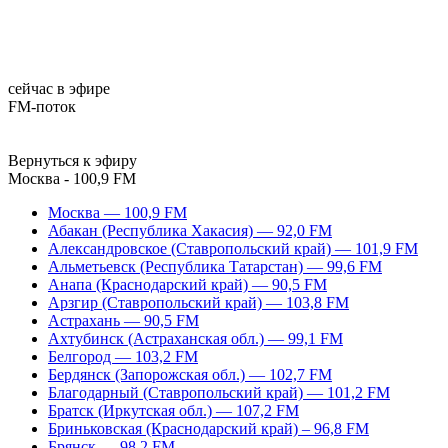
сейчас в эфире
FM-поток
Вернуться к эфиру
Москва - 100,9 FM
Москва — 100,9 FM
Абакан (Республика Хакасия) — 92,0 FM
Александровское (Ставропольский край) — 101,9 FM
Альметьевск (Республика Татарстан) — 99,6 FM
Анапа (Краснодарский край) — 90,5 FM
Арзгир (Ставропольский край) — 103,8 FM
Астрахань — 90,5 FM
Ахтубинск (Астраханская обл.) — 99,1 FM
Белгород — 103,2 FM
Бердянск (Запорожская обл.) — 102,7 FM
Благодарный (Ставропольский край) — 101,2 FM
Братск (Иркутская обл.) — 107,2 FM
Бриньковская (Краснодарский край) – 96,8 FM
Брянск — 98,2 FM