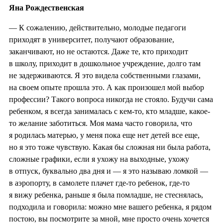
Яна Рождественская
— К сожалению, действительно, молодые педагоги
приходят в университет, получают образование,
заканчивают, но не остаются. Даже те, кто приходит
в школу, приходит в дошкольное учреждение, долго там
не задерживаются. Я это видела собственными глазами,
на своем опыте прошла это. А как произошел мой выбор
профессии? Такого вопроса никогда не стояло. Будучи сама
ребенком, я всегда занималась с кем-то, кто младше, какое-
то желание заботиться. Моя мама часто говорила, что
я родилась матерью, у меня пока еще нет детей все еще,
но я это тоже чувствую. Какая бы сложная ни была работа,
сложные графики, если я ухожу на выходные, ухожу
в отпуск, буквально два дня и — я это называю ломкой —
в аэропорту, в самолете плачет где-то ребенок, где-то
я вижу ребенка, раньше я была помладше, не стеснялась,
подходила и говорила: можно мне вашего ребенка, я рядом
постою, вы посмотрите за мной, мне просто очень хочется