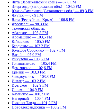
Чита (Забайкальский край) — 87,6 FM
Энергодар (Запорожская обл.) – 104,5 FM
Южно-Сахалинск (Сахалинская обл.) — 89,3 FM
Якутск — 87,9 FM
Ялта (Республика Крым) — 106,8 FM
Ярославль — 98,3 FM
Тюменская область:
Абатское — 103,8 FM
Аромашево — 103,5 FM
Байкалово — 105,5 FM
Бердюжье — 103,2 FM
Большое Сорокино — 102,7 FM
Вагай — 97,0 FM
Викулово — 103,6 FM
Голышманово — 105,4 FM
Демьянское — 102,6 FM
Ермаки — 103,3 FM
Заводоуковск — 103,3 FM
Ингаир — 103,2 FM
Исетское — 102,9 FM
Ишим — 104,9 FM
Казанское — 100,2 FM
Нагорный — 100,4 FM
Нижняя Тавда — 101,2 FM
Новоалександровка — 100,2 FM