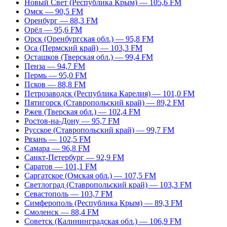
Новый Свет (Республика Крым) — 105,6 FM
Омск — 90,5 FM
Оренбург — 88,3 FM
Орёл — 95,6 FM
Орск (Оренбургская обл.) — 95,8 FM
Оса (Пермский край) — 103,3 FM
Осташков (Тверская обл.) — 99,4 FM
Пенза — 94,7 FM
Пермь — 95,0 FM
Псков — 88,8 FM
Петрозаводск (Республика Карелия) — 101,0 FM
Пятигорск (Ставропольский край) — 89,2 FM
Ржев (Тверская обл.) — 102,4 FM
Ростов-на-Дону — 95,7 FM
Русское (Ставропольский край) — 99,7 FM
Рязань — 102,5 FM
Самара — 96,8 FM
Санкт-Петербург — 92,9 FM
Саратов — 101,1 FM
Саргатское (Омская обл.) — 107,5 FM
Светлоград (Ставропольский край) — 103,3 FM
Севастополь — 103,7 FM
Симферополь (Республика Крым) — 89,3 FM
Смоленск — 88,4 FM
Советск (Калининградская обл.) — 106,9 FM