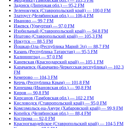
Жердевка (Тамбовская обл.) — 103,3 FM
Задонск (Липецкая обл.) — 95,2 FM
Зеленокумск (Ставропольский край) — 100,0 FM
Златоуст (Челябинская обл.) — 106,4 FM
Иваново — 99,7 FM
Ижевск (Удмуртия) — 97,0 FM
Изобильный (Ставропольский край) — 94,8 FM
Ипатово (Ставропольский край) — 105,3 FM
Иркутск — 88,5 FM
Йошкар-Ола (Республика Марий Эл) — 88,7 FM
Казань (Республика Татарстан) — 95,5 FM
Калининград — 97,0 FM
Каневская (Краснодарский край) — 105,1 FM
Карачаевск (Карачаево-Черкесская республика) — 102,3
FM
Кемерово — 104,3 FM
Керчь (Республика Крым) — 101,8 FM
Кинешма (Ивановская обл.) — 90,8 FM
Киров — 90,8 FM
Кирсанов (Тамбовская обл.) — 102,2 FM
Кисловодск (Ставропольский край) — 95,0 FM
Комсомольск-на-Амуре (Хабаровский край) — 99,9 FM
Копейск (Челябинская обл.) — 88,4 FM
Кострома — 92,0 FM
Красногвардейское (Ставропольский край) — 104,5 FM