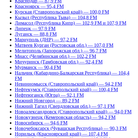
Краснодар — 87,9 FM
Красноярск — 95,4 FM
Курская (Ставропольский край) — 100,0 FM
Кызыл (Республика Тыва) — 104,8 FM
Лимасол (Республика Кипр) — 102,9 FM и 107,9 FM
Липецк — 97,9 FM
Луганск — 88,8 FM
Мариуполь (ДНР) — 97,2 FM
Матвеев Курган (Ростовская обл.) — 107,0 FM
Мелитополь (Запорожская обл.) — 96,7 FM
Миасс (Челябинская обл.) — 102,2 FM
Мичуринск (Тамбовская обл.) — 92,4 FM
Мурманск — 90,4 FM
Нальчик (Кабардино-Балкарская Республика) — 104,4
FM
Невинномысск (Ставропольский край) — 94,2 FM
Нефтекумск (Ставропольский край) — 100,4 FM
Нефтеюганск (Югра) — 92,1 FM
Нижний Новгород — 89,2 FM
Нижний Тагил (Свердловская обл.) — 97,1 FM
Новоалександровск (Ставропольский край) — 94,0 FM
Новокузнецк (Кемеровская область) — 94,2 FM
Новосибирск — 94,6 FM
Новочебоксарск (Чувашская Республика) — 90,3 FM
Норильск (Красноярский край) — 107,4 FM