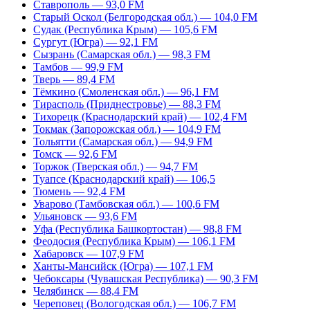
Ставрополь — 93,0 FM
Старый Оскол (Белгородская обл.) — 104,0 FM
Судак (Республика Крым) — 105,6 FM
Сургут (Югра) — 92,1 FM
Сызрань (Самарская обл.) — 98,3 FM
Тамбов — 99,9 FM
Тверь — 89,4 FM
Тёмкино (Смоленская обл.) — 96,1 FM
Тирасполь (Приднестровье) — 88,3 FM
Тихорецк (Краснодарский край) — 102,4 FM
Токмак (Запорожская обл.) — 104,9 FM
Тольятти (Самарская обл.) — 94,9 FM
Томск — 92,6 FM
Торжок (Тверская обл.) — 94,7 FM
Туапсе (Краснодарский край) — 106,5
Тюмень — 92,4 FM
Уварово (Тамбовская обл.) — 100,6 FM
Ульяновск — 93,6 FM
Уфа (Республика Башкортостан) — 98,8 FM
Феодосия (Республика Крым) — 106,1 FM
Хабаровск — 107,9 FM
Ханты-Мансийск (Югра) — 107,1 FM
Чебоксары (Чувашская Республика) — 90,3 FM
Челябинск — 88,4 FM
Череповец (Вологодская обл.) — 106,7 FM