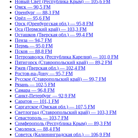
Новый Свет (Республика Крым) — 105,6 FM
Омск — 90,5 FM
Оренбург — 88,3 FM
Орёл — 95,6 FM
Орск (Оренбургская обл.) — 95,8 FM
Оса (Пермский край) — 103,3 FM
Осташков (Тверская обл.) — 99,4 FM
Пенза — 94,7 FM
Пермь — 95,0 FM
Псков — 88,8 FM
Петрозаводск (Республика Карелия) — 101,0 FM
Пятигорск (Ставропольский край) — 89,2 FM
Ржев (Тверская обл.) — 102,4 FM
Ростов-на-Дону — 95,7 FM
Русское (Ставропольский край) — 99,7 FM
Рязань — 102,5 FM
Самара — 96,8 FM
Санкт-Петербург — 92,9 FM
Саратов — 101,1 FM
Саргатское (Омская обл.) — 107,5 FM
Светлоград (Ставропольский край) — 103,3 FM
Севастополь — 103,7 FM
Симферополь (Республика Крым) — 89,3 FM
Смоленск — 88,4 FM
Советск (Калининградская обл.) — 106,9 FM