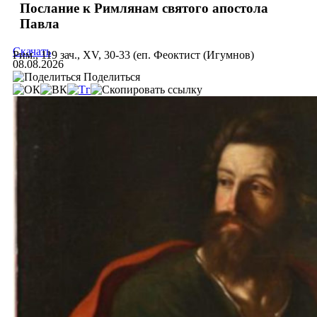
Послание к Римлянам святого апостола
Павла
Скачать
Рим., 119 зач., XV, 30-33 (еп. Феоктист (Игумнов)
08.08.2026
Поделиться