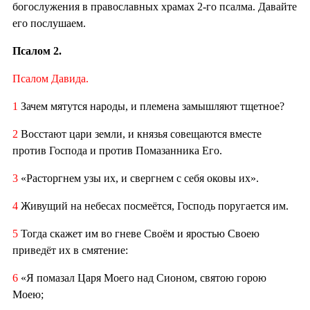
богослужения в православных храмах 2-го псалма. Давайте
его послушаем.
Псалом 2.
Псалом Давида.
1
Зачем мятутся народы, и племена замышляют тщетное?
2
Восстают цари земли, и князья совещаются вместе
против Господа и против Помазанника Его.
3
«Расторгнем узы их, и свергнем с себя оковы их».
4
Живущий на небесах посмеётся, Господь поругается им.
5
Тогда скажет им во гневе Своём и яростью Своею
приведёт их в смятение:
6
«Я помазал Царя Моего над Сионом, святою горою
Моею;