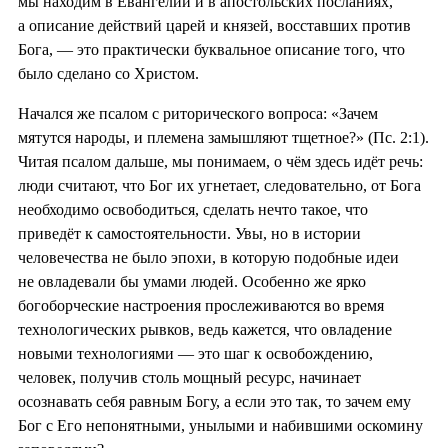
мы находим в Евангелии и в апостольских посланиях,
а описание действий царей и князей, восставших против
Бога, — это практически буквальное описание того, что
было сделано со Христом.
Начался же псалом с риторического вопроса: «Зачем
мятутся народы, и племена замышляют тщетное?» (Пс. 2:1).
Читая псалом дальше, мы понимаем, о чём здесь идёт речь:
люди считают, что Бог их угнетает, следовательно, от Бога
необходимо освободиться, сделать нечто такое, что
приведёт к самостоятельности. Увы, но в истории
человечества не было эпохи, в которую подобные идеи
не овладевали бы умами людей. Особенно же ярко
богоборческие настроения прослеживаются во время
технологических рывков, ведь кажется, что овладение
новыми технологиями — это шаг к освобождению,
человек, получив столь мощный ресурс, начинает
осознавать себя равным Богу, а если это так, то зачем ему
Бог с Его непонятными, унылыми и набившими оскомину