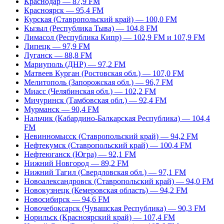
Краснодар — 87,9 FM
Красноярск — 95,4 FM
Курская (Ставропольский край) — 100,0 FM
Кызыл (Республика Тыва) — 104,8 FM
Лимасол (Республика Кипр) — 102,9 FM и 107,9 FM
Липецк — 97,9 FM
Луганск — 88,8 FM
Мариуполь (ДНР) — 97,2 FM
Матвеев Курган (Ростовская обл.) — 107,0 FM
Мелитополь (Запорожская обл.) — 96,7 FM
Миасс (Челябинская обл.) — 102,2 FM
Мичуринск (Тамбовская обл.) — 92,4 FM
Мурманск — 90,4 FM
Нальчик (Кабардино-Балкарская Республика) — 104,4
FM
Невинномысск (Ставропольский край) — 94,2 FM
Нефтекумск (Ставропольский край) — 100,4 FM
Нефтеюганск (Югра) — 92,1 FM
Нижний Новгород — 89,2 FM
Нижний Тагил (Свердловская обл.) — 97,1 FM
Новоалександровск (Ставропольский край) — 94,0 FM
Новокузнецк (Кемеровская область) — 94,2 FM
Новосибирск — 94,6 FM
Новочебоксарск (Чувашская Республика) — 90,3 FM
Норильск (Красноярский край) — 107,4 FM