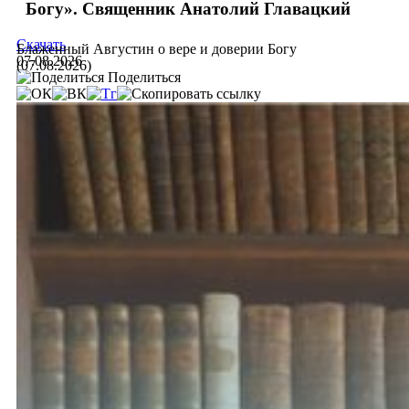
Богу». Священник Анатолий Главацкий
Скачать
Блаженный Августин о вере и доверии Богу
07.08.2026
(07.08.2026)
Поделиться