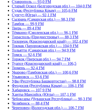
Ставрополь — 93,0 FM
Старый Оскол (Белгородская обл.) — 104,0 FM
Судак (Республика Крым) — 105,6 FM
Сургут (Югра) — 92,1 FM
Сызрань (Самарская обл.) — 98,3 FM
Тамбов — 99,9 FM
Тверь — 89,4 FM
Тёмкино (Смоленская обл.) — 96,1 FM
Тирасполь (Приднестровье) — 88,3 FM
Тихорецк (Краснодарский край) — 102,4 FM
Токмак (Запорожская обл.) — 104,9 FM
Тольятти (Самарская обл.) — 94,9 FM
Томск — 92,6 FM
Торжок (Тверская обл.) — 94,7 FM
Туапсе (Краснодарский край) — 106,5
Тюмень — 92,4 FM
Уварово (Тамбовская обл.) — 100,6 FM
Ульяновск — 93,6 FM
Уфа (Республика Башкортостан) — 98,8 FM
Феодосия (Республика Крым) — 106,1 FM
Хабаровск — 107,9 FM
Ханты-Мансийск (Югра) — 107,1 FM
Чебоксары (Чувашская Республика) — 90,3 FM
Челябинск — 88,4 FM
Череповец (Вологодская обл.) — 106,7 FM