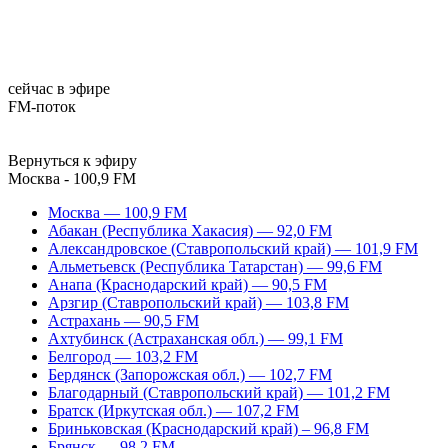
сейчас в эфире
FM-поток
Вернуться к эфиру
Москва - 100,9 FM
Москва — 100,9 FM
Абакан (Республика Хакасия) — 92,0 FM
Александровское (Ставропольский край) — 101,9 FM
Альметьевск (Республика Татарстан) — 99,6 FM
Анапа (Краснодарский край) — 90,5 FM
Арзгир (Ставропольский край) — 103,8 FM
Астрахань — 90,5 FM
Ахтубинск (Астраханская обл.) — 99,1 FM
Белгород — 103,2 FM
Бердянск (Запорожская обл.) — 102,7 FM
Благодарный (Ставропольский край) — 101,2 FM
Братск (Иркутская обл.) — 107,2 FM
Бриньковская (Краснодарский край) – 96,8 FM
Брянск — 98,2 FM