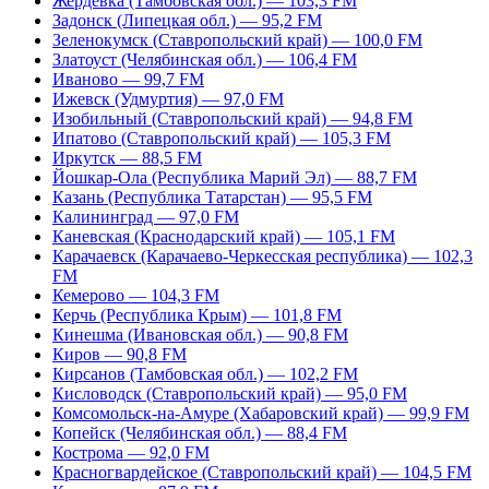
Жердевка (Тамбовская обл.) — 103,3 FM
Задонск (Липецкая обл.) — 95,2 FM
Зеленокумск (Ставропольский край) — 100,0 FM
Златоуст (Челябинская обл.) — 106,4 FM
Иваново — 99,7 FM
Ижевск (Удмуртия) — 97,0 FM
Изобильный (Ставропольский край) — 94,8 FM
Ипатово (Ставропольский край) — 105,3 FM
Иркутск — 88,5 FM
Йошкар-Ола (Республика Марий Эл) — 88,7 FM
Казань (Республика Татарстан) — 95,5 FM
Калининград — 97,0 FM
Каневская (Краснодарский край) — 105,1 FM
Карачаевск (Карачаево-Черкесская республика) — 102,3
FM
Кемерово — 104,3 FM
Керчь (Республика Крым) — 101,8 FM
Кинешма (Ивановская обл.) — 90,8 FM
Киров — 90,8 FM
Кирсанов (Тамбовская обл.) — 102,2 FM
Кисловодск (Ставропольский край) — 95,0 FM
Комсомольск-на-Амуре (Хабаровский край) — 99,9 FM
Копейск (Челябинская обл.) — 88,4 FM
Кострома — 92,0 FM
Красногвардейское (Ставропольский край) — 104,5 FM