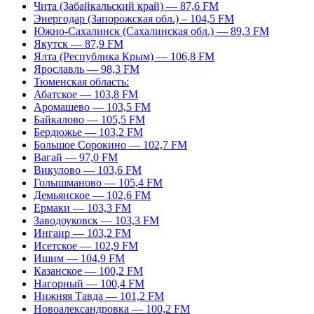
Чита (Забайкальский край) — 87,6 FM
Энергодар (Запорожская обл.) – 104,5 FM
Южно-Сахалинск (Сахалинская обл.) — 89,3 FM
Якутск — 87,9 FM
Ялта (Республика Крым) — 106,8 FM
Ярославль — 98,3 FM
Тюменская область:
Абатское — 103,8 FM
Аромашево — 103,5 FM
Байкалово — 105,5 FM
Бердюжье — 103,2 FM
Большое Сорокино — 102,7 FM
Вагай — 97,0 FM
Викулово — 103,6 FM
Голышманово — 105,4 FM
Демьянское — 102,6 FM
Ермаки — 103,3 FM
Заводоуковск — 103,3 FM
Ингаир — 103,2 FM
Исетское — 102,9 FM
Ишим — 104,9 FM
Казанское — 100,2 FM
Нагорный — 100,4 FM
Нижняя Тавда — 101,2 FM
Новоалександровка — 100,2 FM