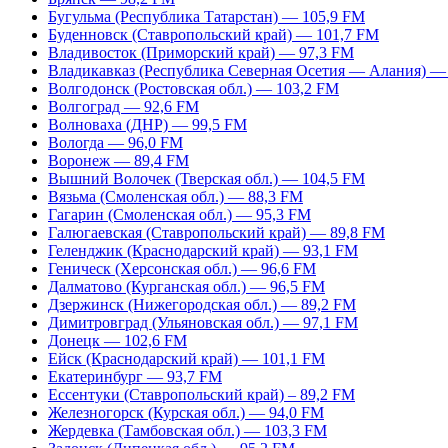
Бугульма (Республика Татарстан) — 105,9 FM
Буденновск (Ставропольский край) — 101,7 FM
Владивосток (Приморский край) — 97,3 FM
Владикавказ (Республика Северная Осетия — Алания) —
Волгодонск (Ростовская обл.) — 103,2 FM
Волгоград — 92,6 FM
Волноваха (ДНР) — 99,5 FM
Вологда — 96,0 FM
Воронеж — 89,4 FM
Вышний Волочек (Тверская обл.) — 104,5 FM
Вязьма (Смоленская обл.) — 88,3 FM
Гагарин (Смоленская обл.) — 95,3 FM
Галюгаевская (Ставропольский край) — 89,8 FM
Геленджик (Краснодарский край) — 93,1 FM
Геническ (Херсонская обл.) — 96,6 FM
Далматово (Курганская обл.) — 96,5 FM
Дзержинск (Нижегородская обл.) — 89,2 FM
Димитровград (Ульяновская обл.) — 97,1 FM
Донецк — 102,6 FM
Ейск (Краснодарский край) — 101,1 FM
Екатеринбург — 93,7 FM
Ессентуки (Ставропольский край) – 89,2 FM
Железногорск (Курская обл.) — 94,0 FM
Жердевка (Тамбовская обл.) — 103,3 FM