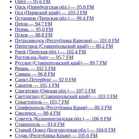
Орёл — 95,6 FM
Орск (Оренбургская обл.) — 95,8 FM
Оса (Пермский край) — 103,3 FM
Осташков (Тверская обл.) — 99,4 FM
Пенза — 94,7 FM
Пермь — 95,0 FM
Псков — 88,8 FM
Петрозаводск (Республика Карелия) — 101,0 FM
Пятигорск (Ставропольский край) — 89,2 FM
Ржев (Тверская обл.) — 102,4 FM
Ростов-на-Дону — 95,7 FM
Русское (Ставропольский край) — 99,7 FM
Рязань — 102,5 FM
Самара — 96,8 FM
Санкт-Петербург — 92,9 FM
Саратов — 101,1 FM
Саргатское (Омская обл.) — 107,5 FM
Светлоград (Ставропольский край) — 103,3 FM
Севастополь — 103,7 FM
Симферополь (Республика Крым) — 89,3 FM
Смоленск — 88,4 FM
Советск (Калининградская обл.) — 106,9 FM
Ставрополь — 93,0 FM
Старый Оскол (Белгородская обл.) — 104,0 FM
Судак (Республика Крым) — 105,6 FM