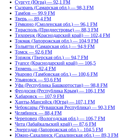
Сургут (Югра) — 92,1 FM
Сызрань (Самарская обл.) — 98,3 FM
Тамбов — 99,9 FM
Тверь — 89,4 FM
Тёмкино (Смоленская обл.) — 96,1 FM
Тирасполь (Приднестровье) — 88,3 FM
Тихорецк (Краснодарский край) — 102,4 FM
Токмак (Запорожская обл.) — 104,9 FM
Тольятти (Самарская обл.) — 94,9 FM
Томск — 92,6 FM
Торжок (Тверская обл.) — 94,7 FM
Туапсе (Краснодарский край) — 106,5
Тюмень — 92,4 FM
Уварово (Тамбовская обл.) — 100,6 FM
Ульяновск — 93,6 FM
Уфа (Республика Башкортостан) — 98,8 FM
Феодосия (Республика Крым) — 106,1 FM
Хабаровск — 107,9 FM
Ханты-Мансийск (Югра) — 107,1 FM
Чебоксары (Чувашская Республика) — 90,3 FM
Челябинск — 88,4 FM
Череповец (Вологодская обл.) — 106,7 FM
Чита (Забайкальский край) — 87,6 FM
Энергодар (Запорожская обл.) – 104,5 FM
Южно-Сахалинск (Сахалинская обл.) — 89,3 FM