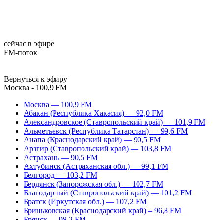
сейчас в эфире
FM-поток
Вернуться к эфиру
Москва - 100,9 FM
Москва — 100,9 FM
Абакан (Республика Хакасия) — 92,0 FM
Александровское (Ставропольский край) — 101,9 FM
Альметьевск (Республика Татарстан) — 99,6 FM
Анапа (Краснодарский край) — 90,5 FM
Арзгир (Ставропольский край) — 103,8 FM
Астрахань — 90,5 FM
Ахтубинск (Астраханская обл.) — 99,1 FM
Белгород — 103,2 FM
Бердянск (Запорожская обл.) — 102,7 FM
Благодарный (Ставропольский край) — 101,2 FM
Братск (Иркутская обл.) — 107,2 FM
Бриньковская (Краснодарский край) – 96,8 FM
Брянск — 98,2 FM