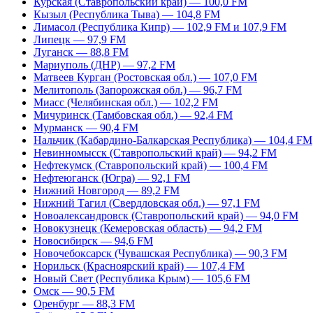
Курская (Ставропольский край) — 100,0 FM
Кызыл (Республика Тыва) — 104,8 FM
Лимасол (Республика Кипр) — 102,9 FM и 107,9 FM
Липецк — 97,9 FM
Луганск — 88,8 FM
Мариуполь (ДНР) — 97,2 FM
Матвеев Курган (Ростовская обл.) — 107,0 FM
Мелитополь (Запорожская обл.) — 96,7 FM
Миасс (Челябинская обл.) — 102,2 FM
Мичуринск (Тамбовская обл.) — 92,4 FM
Мурманск — 90,4 FM
Нальчик (Кабардино-Балкарская Республика) — 104,4 FM
Невинномысск (Ставропольский край) — 94,2 FM
Нефтекумск (Ставропольский край) — 100,4 FM
Нефтеюганск (Югра) — 92,1 FM
Нижний Новгород — 89,2 FM
Нижний Тагил (Свердловская обл.) — 97,1 FM
Новоалександровск (Ставропольский край) — 94,0 FM
Новокузнецк (Кемеровская область) — 94,2 FM
Новосибирск — 94,6 FM
Новочебоксарск (Чувашская Республика) — 90,3 FM
Норильск (Красноярский край) — 107,4 FM
Новый Свет (Республика Крым) — 105,6 FM
Омск — 90,5 FM
Оренбург — 88,3 FM