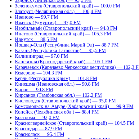
Задонск (Липецкая обл.) — 95,2 FM
Зеленокумск (Ставропольский край) — 100,0 FM
Златоуст (Челябинская обл.) — 106,4 FM
Иваново — 99,7 FM
Ижевск (Удмуртия) — 97,0 FM
Изобильный (Ставропольский край) — 94,8 FM
Ипатово (Ставропольский край) — 105,3 FM
Иркутск — 88,5 FM
Йошкар-Ола (Республика Марий Эл) — 88,7 FM
Казань (Республика Татарстан) — 95,5 FM
Калининград — 97,0 FM
Каневская (Краснодарский край) — 105,1 FM
Карачаевск (Карачаево-Черкесская республика) — 102,3 
Кемерово — 104,3 FM
Керчь (Республика Крым) — 101,8 FM
Кинешма (Ивановская обл.) — 90,8 FM
Киров — 90,8 FM
Кирсанов (Тамбовская обл.) — 102,2 FM
Кисловодск (Ставропольский край) — 95,0 FM
Комсомольск-на-Амуре (Хабаровский край) — 99,9 FM
Копейск (Челябинская обл.) — 88,4 FM
Кострома — 92,0 FM
Красногвардейское (Ставропольский край) — 104,5 FM
Краснодар — 87,9 FM
Красноярск — 95,4 FM