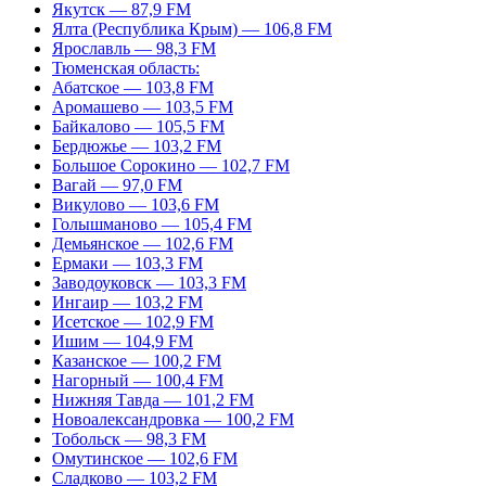
Якутск — 87,9 FM
Ялта (Республика Крым) — 106,8 FM
Ярославль — 98,3 FM
Тюменская область:
Абатское — 103,8 FM
Аромашево — 103,5 FM
Байкалово — 105,5 FM
Бердюжье — 103,2 FM
Большое Сорокино — 102,7 FM
Вагай — 97,0 FM
Викулово — 103,6 FM
Голышманово — 105,4 FM
Демьянское — 102,6 FM
Ермаки — 103,3 FM
Заводоуковск — 103,3 FM
Ингаир — 103,2 FM
Исетское — 102,9 FM
Ишим — 104,9 FM
Казанское — 100,2 FM
Нагорный — 100,4 FM
Нижняя Тавда — 101,2 FM
Новоалександровка — 100,2 FM
Тобольск — 98,3 FM
Омутинское — 102,6 FM
Сладково — 103,2 FM