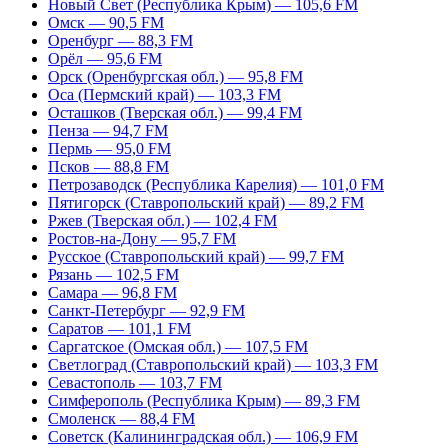
Новый Свет (Республика Крым) — 105,6 FM
Омск — 90,5 FM
Оренбург — 88,3 FM
Орёл — 95,6 FM
Орск (Оренбургская обл.) — 95,8 FM
Оса (Пермский край) — 103,3 FM
Осташков (Тверская обл.) — 99,4 FM
Пенза — 94,7 FM
Пермь — 95,0 FM
Псков — 88,8 FM
Петрозаводск (Республика Карелия) — 101,0 FM
Пятигорск (Ставропольский край) — 89,2 FM
Ржев (Тверская обл.) — 102,4 FM
Ростов-на-Дону — 95,7 FM
Русское (Ставропольский край) — 99,7 FM
Рязань — 102,5 FM
Самара — 96,8 FM
Санкт-Петербург — 92,9 FM
Саратов — 101,1 FM
Саргатское (Омская обл.) — 107,5 FM
Светлоград (Ставропольский край) — 103,3 FM
Севастополь — 103,7 FM
Симферополь (Республика Крым) — 89,3 FM
Смоленск — 88,4 FM
Советск (Калининградская обл.) — 106,9 FM