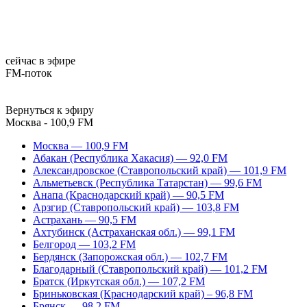
сейчас в эфире
FM-поток
Вернуться к эфиру
Москва - 100,9 FM
Москва — 100,9 FM
Абакан (Республика Хакасия) — 92,0 FM
Александровское (Ставропольский край) — 101,9 FM
Альметьевск (Республика Татарстан) — 99,6 FM
Анапа (Краснодарский край) — 90,5 FM
Арзгир (Ставропольский край) — 103,8 FM
Астрахань — 90,5 FM
Ахтубинск (Астраханская обл.) — 99,1 FM
Белгород — 103,2 FM
Бердянск (Запорожская обл.) — 102,7 FM
Благодарный (Ставропольский край) — 101,2 FM
Братск (Иркутская обл.) — 107,2 FM
Бриньковская (Краснодарский край) – 96,8 FM
Брянск — 98,2 FM