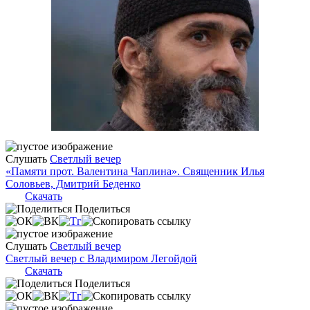
Слушать
Светлый вечер
«Памяти прот. Валентина Чаплина». Священник Илья
Соловьев, Дмитрий Беденко
Скачать
Поделиться
Слушать
Светлый вечер
Светлый вечер с Владимиром Легойдой
Скачать
Поделиться