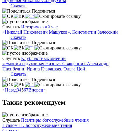
игуменья Михаила Солодухина
Скачать
Поделиться
Слушать
Исторический час
«Николай Николаевич Машуков». Константин Залесский
Скачать
Поделиться
Слушать
Клуб частных мнений
«Эмоции и духовная жизнь». Священник Александр
Насибулин, Ирина Главацкая, Ольга Цой
Скачать
Поделиться
‹ Назад
3
4
5
6
7
Вперед ›
Также рекомендуем
Слушать
Псалтирь: богослужебные чтения
Псалом 11. Богослужебные чтения
Скачать