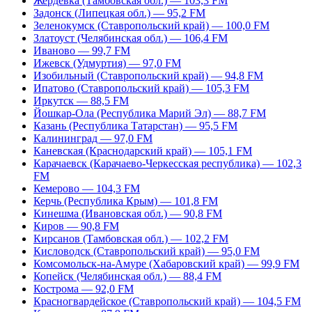
Жердевка (Тамбовская обл.) — 103,3 FM
Задонск (Липецкая обл.) — 95,2 FM
Зеленокумск (Ставропольский край) — 100,0 FM
Златоуст (Челябинская обл.) — 106,4 FM
Иваново — 99,7 FM
Ижевск (Удмуртия) — 97,0 FM
Изобильный (Ставропольский край) — 94,8 FM
Ипатово (Ставропольский край) — 105,3 FM
Иркутск — 88,5 FM
Йошкар-Ола (Республика Марий Эл) — 88,7 FM
Казань (Республика Татарстан) — 95,5 FM
Калининград — 97,0 FM
Каневская (Краснодарский край) — 105,1 FM
Карачаевск (Карачаево-Черкесская республика) — 102,3
FM
Кемерово — 104,3 FM
Керчь (Республика Крым) — 101,8 FM
Кинешма (Ивановская обл.) — 90,8 FM
Киров — 90,8 FM
Кирсанов (Тамбовская обл.) — 102,2 FM
Кисловодск (Ставропольский край) — 95,0 FM
Комсомольск-на-Амуре (Хабаровский край) — 99,9 FM
Копейск (Челябинская обл.) — 88,4 FM
Кострома — 92,0 FM
Красногвардейское (Ставропольский край) — 104,5 FM