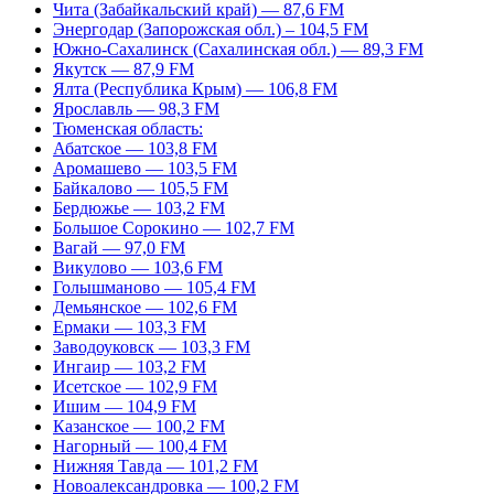
Чита (Забайкальский край) — 87,6 FM
Энергодар (Запорожская обл.) – 104,5 FM
Южно-Сахалинск (Сахалинская обл.) — 89,3 FM
Якутск — 87,9 FM
Ялта (Республика Крым) — 106,8 FM
Ярославль — 98,3 FM
Тюменская область:
Абатское — 103,8 FM
Аромашево — 103,5 FM
Байкалово — 105,5 FM
Бердюжье — 103,2 FM
Большое Сорокино — 102,7 FM
Вагай — 97,0 FM
Викулово — 103,6 FM
Голышманово — 105,4 FM
Демьянское — 102,6 FM
Ермаки — 103,3 FM
Заводоуковск — 103,3 FM
Ингаир — 103,2 FM
Исетское — 102,9 FM
Ишим — 104,9 FM
Казанское — 100,2 FM
Нагорный — 100,4 FM
Нижняя Тавда — 101,2 FM
Новоалександровка — 100,2 FM