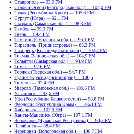
Ставрополь — 93,0 FM
Старый Оскол (Белгородская обл.) — 104,0 FM
Судак (Республика Крым) — 105,6 FM
Сургут (Югра) — 92,1 FM
Сызрань (Самарская обл.) — 98,3 FM
Тамбов — 99,9 FM
Тверь — 89,4 FM
Тёмкино (Смоленская обл.) — 96,1 FM
Тирасполь (Приднестровье) — 88,3 FM
Тихорецк (Краснодарский край) — 102,4 FM
Токмак (Запорожская обл.) — 104,9 FM
Тольятти (Самарская обл.) — 94,9 FM
Томск — 92,6 FM
Торжок (Тверская обл.) — 94,7 FM
Туапсе (Краснодарский край) — 106,5
Тюмень — 92,4 FM
Уварово (Тамбовская обл.) — 100,6 FM
Ульяновск — 93,6 FM
Уфа (Республика Башкортостан) — 98,8 FM
Феодосия (Республика Крым) — 106,1 FM
Хабаровск — 107,9 FM
Ханты-Мансийск (Югра) — 107,1 FM
Чебоксары (Чувашская Республика) — 90,3 FM
Челябинск — 88,4 FM
Череповец (Вологодская обл.) — 106,7 FM