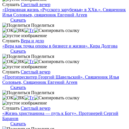
Слушать
Светлый вечер
«Церковная жизнь «Русского зарубежья» в ХХв.». Священник
Илья Соловьев, священник Евгений Агеев
Скачать
Поделиться
Слушать
Вера и дело
«Вера как точка опоры в бизнесе и жизни». Кира Долгова
Скачать
Поделиться
Слушать
Светлый вечер
«Протопресвитер Георгий Шавельский». Священник Илья
Соловьев, Священник Евгений Агеев
Скачать
Поделиться
Слушать
Светлый вечер
«Жизнь христианина — путь к Богу». Протоиерей Сергий
Баранов
Скачать
Поделиться