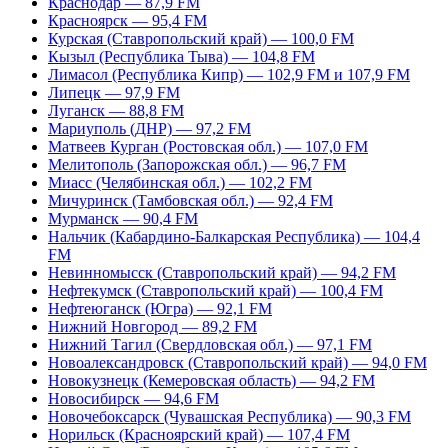
Краснодар — 87,9 FM
Красноярск — 95,4 FM
Курская (Ставропольский край) — 100,0 FM
Кызыл (Республика Тыва) — 104,8 FM
Лимасол (Республика Кипр) — 102,9 FM и 107,9 FM
Липецк — 97,9 FM
Луганск — 88,8 FM
Мариуполь (ДНР) — 97,2 FM
Матвеев Курган (Ростовская обл.) — 107,0 FM
Мелитополь (Запорожская обл.) — 96,7 FM
Миасс (Челябинская обл.) — 102,2 FM
Мичуринск (Тамбовская обл.) — 92,4 FM
Мурманск — 90,4 FM
Нальчик (Кабардино-Балкарская Республика) — 104,4
FM
Невинномысск (Ставропольский край) — 94,2 FM
Нефтекумск (Ставропольский край) — 100,4 FM
Нефтеюганск (Югра) — 92,1 FM
Нижний Новгород — 89,2 FM
Нижний Тагил (Свердловская обл.) — 97,1 FM
Новоалександровск (Ставропольский край) — 94,0 FM
Новокузнецк (Кемеровская область) — 94,2 FM
Новосибирск — 94,6 FM
Новочебоксарск (Чувашская Республика) — 90,3 FM
Норильск (Красноярский край) — 107,4 FM