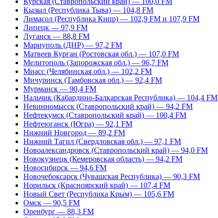
Курская (Ставропольский край) — 100,0 FM
Кызыл (Республика Тыва) — 104,8 FM
Лимасол (Республика Кипр) — 102,9 FM и 107,9 FM
Липецк — 97,9 FM
Луганск — 88,8 FM
Мариуполь (ДНР) — 97,2 FM
Матвеев Курган (Ростовская обл.) — 107,0 FM
Мелитополь (Запорожская обл.) — 96,7 FM
Миасс (Челябинская обл.) — 102,2 FM
Мичуринск (Тамбовская обл.) — 92,4 FM
Мурманск — 90,4 FM
Нальчик (Кабардино-Балкарская Республика) — 104,4 FM
Невинномысск (Ставропольский край) — 94,2 FM
Нефтекумск (Ставропольский край) — 100,4 FM
Нефтеюганск (Югра) — 92,1 FM
Нижний Новгород — 89,2 FM
Нижний Тагил (Свердловская обл.) — 97,1 FM
Новоалександровск (Ставропольский край) — 94,0 FM
Новокузнецк (Кемеровская область) — 94,2 FM
Новосибирск — 94,6 FM
Новочебоксарск (Чувашская Республика) — 90,3 FM
Норильск (Красноярский край) — 107,4 FM
Новый Свет (Республика Крым) — 105,6 FM
Омск — 90,5 FM
Оренбург — 88,3 FM