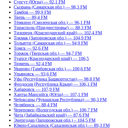
Сургут (Югра) — 92,1 FM
Сызрань (Самарская обл.) — 98,3 FM
Тамбов — 99,9 FM
Тверь — 89,4 FM
Тёмкино (Смоленская обл.) — 96,1 FM
Тирасполь (Приднестровье) — 88,3 FM
Тихорецк (Краснодарский край) — 102,4 FM
Токмак (Запорожская обл.) — 104,9 FM
Тольятти (Самарская обл.) — 94,9 FM
Томск — 92,6 FM
Торжок (Тверская обл.) — 94,7 FM
Туапсе (Краснодарский край) — 106,5
Тюмень — 92,4 FM
Уварово (Тамбовская обл.) — 100,6 FM
Ульяновск — 93,6 FM
Уфа (Республика Башкортостан) — 98,8 FM
Феодосия (Республика Крым) — 106,1 FM
Хабаровск — 107,9 FM
Ханты-Мансийск (Югра) — 107,1 FM
Чебоксары (Чувашская Республика) — 90,3 FM
Челябинск — 88,4 FM
Череповец (Вологодская обл.) — 106,7 FM
Чита (Забайкальский край) — 87,6 FM
Энергодар (Запорожская обл.) – 104,5 FM
Южно-Сахалинск (Сахалинская обл.) — 89,3 FM