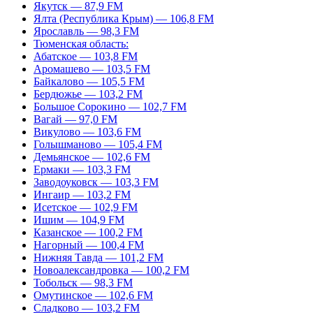
Якутск — 87,9 FM
Ялта (Республика Крым) — 106,8 FM
Ярославль — 98,3 FM
Тюменская область:
Абатское — 103,8 FM
Аромашево — 103,5 FM
Байкалово — 105,5 FM
Бердюжье — 103,2 FM
Большое Сорокино — 102,7 FM
Вагай — 97,0 FM
Викулово — 103,6 FM
Голышманово — 105,4 FM
Демьянское — 102,6 FM
Ермаки — 103,3 FM
Заводоуковск — 103,3 FM
Ингаир — 103,2 FM
Исетское — 102,9 FM
Ишим — 104,9 FM
Казанское — 100,2 FM
Нагорный — 100,4 FM
Нижняя Тавда — 101,2 FM
Новоалександровка — 100,2 FM
Тобольск — 98,3 FM
Омутинское — 102,6 FM
Сладково — 103,2 FM