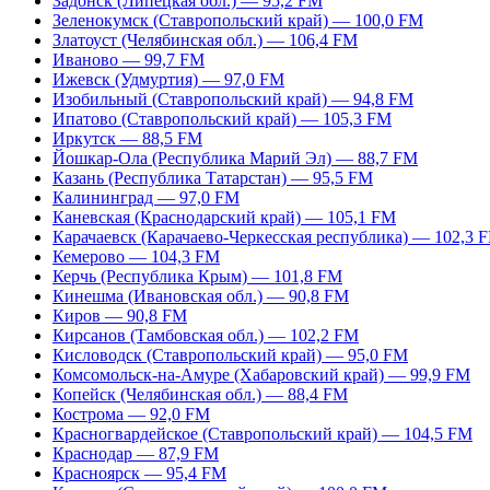
Задонск (Липецкая обл.) — 95,2 FM
Зеленокумск (Ставропольский край) — 100,0 FM
Златоуст (Челябинская обл.) — 106,4 FM
Иваново — 99,7 FM
Ижевск (Удмуртия) — 97,0 FM
Изобильный (Ставропольский край) — 94,8 FM
Ипатово (Ставропольский край) — 105,3 FM
Иркутск — 88,5 FM
Йошкар-Ола (Республика Марий Эл) — 88,7 FM
Казань (Республика Татарстан) — 95,5 FM
Калининград — 97,0 FM
Каневская (Краснодарский край) — 105,1 FM
Карачаевск (Карачаево-Черкесская республика) — 102,3 
Кемерово — 104,3 FM
Керчь (Республика Крым) — 101,8 FM
Кинешма (Ивановская обл.) — 90,8 FM
Киров — 90,8 FM
Кирсанов (Тамбовская обл.) — 102,2 FM
Кисловодск (Ставропольский край) — 95,0 FM
Комсомольск-на-Амуре (Хабаровский край) — 99,9 FM
Копейск (Челябинская обл.) — 88,4 FM
Кострома — 92,0 FM
Красногвардейское (Ставропольский край) — 104,5 FM
Краснодар — 87,9 FM
Красноярск — 95,4 FM