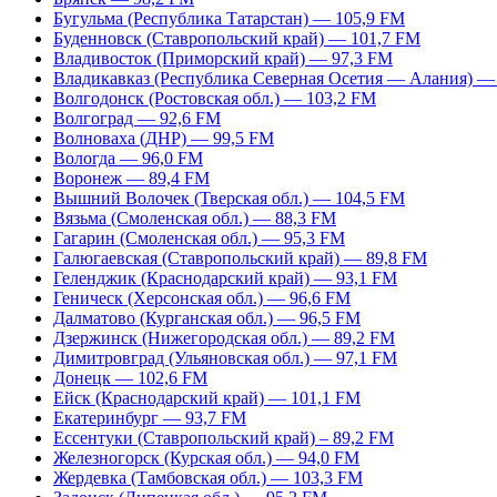
Бугульма (Республика Татарстан) — 105,9 FM
Буденновск (Ставропольский край) — 101,7 FM
Владивосток (Приморский край) — 97,3 FM
Владикавказ (Республика Северная Осетия — Алания) —
Волгодонск (Ростовская обл.) — 103,2 FM
Волгоград — 92,6 FM
Волноваха (ДНР) — 99,5 FM
Вологда — 96,0 FM
Воронеж — 89,4 FM
Вышний Волочек (Тверская обл.) — 104,5 FM
Вязьма (Смоленская обл.) — 88,3 FM
Гагарин (Смоленская обл.) — 95,3 FM
Галюгаевская (Ставропольский край) — 89,8 FM
Геленджик (Краснодарский край) — 93,1 FM
Геническ (Херсонская обл.) — 96,6 FM
Далматово (Курганская обл.) — 96,5 FM
Дзержинск (Нижегородская обл.) — 89,2 FM
Димитровград (Ульяновская обл.) — 97,1 FM
Донецк — 102,6 FM
Ейск (Краснодарский край) — 101,1 FM
Екатеринбург — 93,7 FM
Ессентуки (Ставропольский край) – 89,2 FM
Железногорск (Курская обл.) — 94,0 FM
Жердевка (Тамбовская обл.) — 103,3 FM