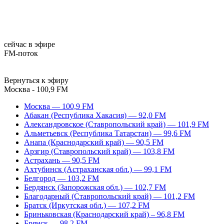
сейчас в эфире
FM-поток
Вернуться к эфиру
Москва - 100,9 FM
Москва — 100,9 FM
Абакан (Республика Хакасия) — 92,0 FM
Александровское (Ставропольский край) — 101,9 FM
Альметьевск (Республика Татарстан) — 99,6 FM
Анапа (Краснодарский край) — 90,5 FM
Арзгир (Ставропольский край) — 103,8 FM
Астрахань — 90,5 FM
Ахтубинск (Астраханская обл.) — 99,1 FM
Белгород — 103,2 FM
Бердянск (Запорожская обл.) — 102,7 FM
Благодарный (Ставропольский край) — 101,2 FM
Братск (Иркутская обл.) — 107,2 FM
Бриньковская (Краснодарский край) – 96,8 FM
Брянск — 98,2 FM