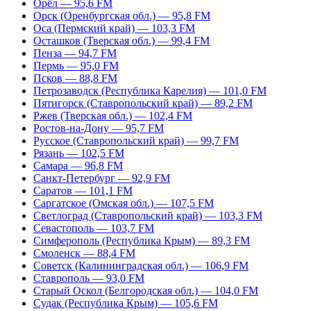
Орёл — 95,6 FM
Орск (Оренбургская обл.) — 95,8 FM
Оса (Пермский край) — 103,3 FM
Осташков (Тверская обл.) — 99,4 FM
Пенза — 94,7 FM
Пермь — 95,0 FM
Псков — 88,8 FM
Петрозаводск (Республика Карелия) — 101,0 FM
Пятигорск (Ставропольский край) — 89,2 FM
Ржев (Тверская обл.) — 102,4 FM
Ростов-на-Дону — 95,7 FM
Русское (Ставропольский край) — 99,7 FM
Рязань — 102,5 FM
Самара — 96,8 FM
Санкт-Петербург — 92,9 FM
Саратов — 101,1 FM
Саргатское (Омская обл.) — 107,5 FM
Светлоград (Ставропольский край) — 103,3 FM
Севастополь — 103,7 FM
Симферополь (Республика Крым) — 89,3 FM
Смоленск — 88,4 FM
Советск (Калининградская обл.) — 106,9 FM
Ставрополь — 93,0 FM
Старый Оскол (Белгородская обл.) — 104,0 FM
Судак (Республика Крым) — 105,6 FM