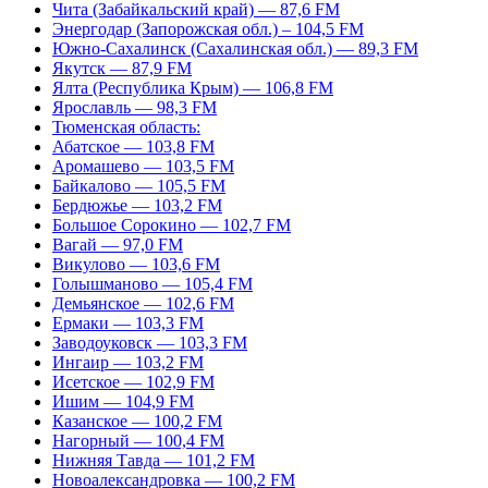
Чита (Забайкальский край) — 87,6 FM
Энергодар (Запорожская обл.) – 104,5 FM
Южно-Сахалинск (Сахалинская обл.) — 89,3 FM
Якутск — 87,9 FM
Ялта (Республика Крым) — 106,8 FM
Ярославль — 98,3 FM
Тюменская область:
Абатское — 103,8 FM
Аромашево — 103,5 FM
Байкалово — 105,5 FM
Бердюжье — 103,2 FM
Большое Сорокино — 102,7 FM
Вагай — 97,0 FM
Викулово — 103,6 FM
Голышманово — 105,4 FM
Демьянское — 102,6 FM
Ермаки — 103,3 FM
Заводоуковск — 103,3 FM
Ингаир — 103,2 FM
Исетское — 102,9 FM
Ишим — 104,9 FM
Казанское — 100,2 FM
Нагорный — 100,4 FM
Нижняя Тавда — 101,2 FM
Новоалександровка — 100,2 FM