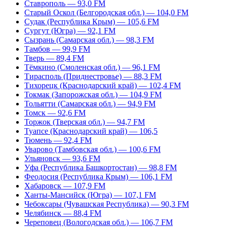
Ставрополь — 93,0 FM
Старый Оскол (Белгородская обл.) — 104,0 FM
Судак (Республика Крым) — 105,6 FM
Сургут (Югра) — 92,1 FM
Сызрань (Самарская обл.) — 98,3 FM
Тамбов — 99,9 FM
Тверь — 89,4 FM
Тёмкино (Смоленская обл.) — 96,1 FM
Тирасполь (Приднестровье) — 88,3 FM
Тихорецк (Краснодарский край) — 102,4 FM
Токмак (Запорожская обл.) — 104,9 FM
Тольятти (Самарская обл.) — 94,9 FM
Томск — 92,6 FM
Торжок (Тверская обл.) — 94,7 FM
Туапсе (Краснодарский край) — 106,5
Тюмень — 92,4 FM
Уварово (Тамбовская обл.) — 100,6 FM
Ульяновск — 93,6 FM
Уфа (Республика Башкортостан) — 98,8 FM
Феодосия (Республика Крым) — 106,1 FM
Хабаровск — 107,9 FM
Ханты-Мансийск (Югра) — 107,1 FM
Чебоксары (Чувашская Республика) — 90,3 FM
Челябинск — 88,4 FM
Череповец (Вологодская обл.) — 106,7 FM