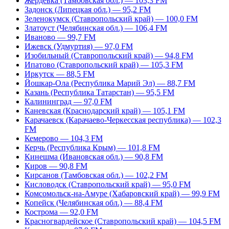
Жердевка (Тамбовская обл.) — 103,3 FM
Задонск (Липецкая обл.) — 95,2 FM
Зеленокумск (Ставропольский край) — 100,0 FM
Златоуст (Челябинская обл.) — 106,4 FM
Иваново — 99,7 FM
Ижевск (Удмуртия) — 97,0 FM
Изобильный (Ставропольский край) — 94,8 FM
Ипатово (Ставропольский край) — 105,3 FM
Иркутск — 88,5 FM
Йошкар-Ола (Республика Марий Эл) — 88,7 FM
Казань (Республика Татарстан) — 95,5 FM
Калининград — 97,0 FM
Каневская (Краснодарский край) — 105,1 FM
Карачаевск (Карачаево-Черкесская республика) — 102,3
FM
Кемерово — 104,3 FM
Керчь (Республика Крым) — 101,8 FM
Кинешма (Ивановская обл.) — 90,8 FM
Киров — 90,8 FM
Кирсанов (Тамбовская обл.) — 102,2 FM
Кисловодск (Ставропольский край) — 95,0 FM
Комсомольск-на-Амуре (Хабаровский край) — 99,9 FM
Копейск (Челябинская обл.) — 88,4 FM
Кострома — 92,0 FM
Красногвардейское (Ставропольский край) — 104,5 FM