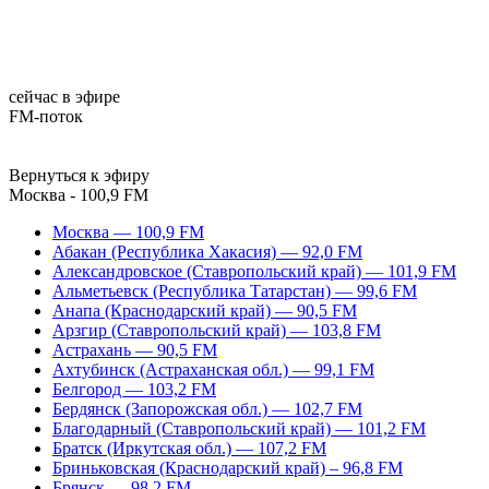
сейчас в эфире
FM-поток
Вернуться к эфиру
Москва - 100,9 FM
Москва — 100,9 FM
Абакан (Республика Хакасия) — 92,0 FM
Александровское (Ставропольский край) — 101,9 FM
Альметьевск (Республика Татарстан) — 99,6 FM
Анапа (Краснодарский край) — 90,5 FM
Арзгир (Ставропольский край) — 103,8 FM
Астрахань — 90,5 FM
Ахтубинск (Астраханская обл.) — 99,1 FM
Белгород — 103,2 FM
Бердянск (Запорожская обл.) — 102,7 FM
Благодарный (Ставропольский край) — 101,2 FM
Братск (Иркутская обл.) — 107,2 FM
Бриньковская (Краснодарский край) – 96,8 FM
Брянск — 98,2 FM