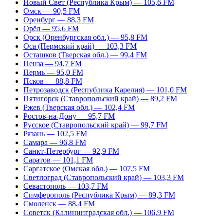
Новый Свет (Республика Крым) — 105,6 FM
Омск — 90,5 FM
Оренбург — 88,3 FM
Орёл — 95,6 FM
Орск (Оренбургская обл.) — 95,8 FM
Оса (Пермский край) — 103,3 FM
Осташков (Тверская обл.) — 99,4 FM
Пенза — 94,7 FM
Пермь — 95,0 FM
Псков — 88,8 FM
Петрозаводск (Республика Карелия) — 101,0 FM
Пятигорск (Ставропольский край) — 89,2 FM
Ржев (Тверская обл.) — 102,4 FM
Ростов-на-Дону — 95,7 FM
Русское (Ставропольский край) — 99,7 FM
Рязань — 102,5 FM
Самара — 96,8 FM
Санкт-Петербург — 92,9 FM
Саратов — 101,1 FM
Саргатское (Омская обл.) — 107,5 FM
Светлоград (Ставропольский край) — 103,3 FM
Севастополь — 103,7 FM
Симферополь (Республика Крым) — 89,3 FM
Смоленск — 88,4 FM
Советск (Калининградская обл.) — 106,9 FM