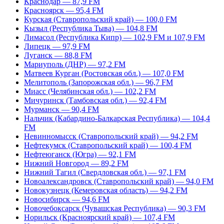
Краснодар — 87,9 FM
Красноярск — 95,4 FM
Курская (Ставропольский край) — 100,0 FM
Кызыл (Республика Тыва) — 104,8 FM
Лимасол (Республика Кипр) — 102,9 FM и 107,9 FM
Липецк — 97,9 FM
Луганск — 88,8 FM
Мариуполь (ДНР) — 97,2 FM
Матвеев Курган (Ростовская обл.) — 107,0 FM
Мелитополь (Запорожская обл.) — 96,7 FM
Миасс (Челябинская обл.) — 102,2 FM
Мичуринск (Тамбовская обл.) — 92,4 FM
Мурманск — 90,4 FM
Нальчик (Кабардино-Балкарская Республика) — 104,4
FM
Невинномысск (Ставропольский край) — 94,2 FM
Нефтекумск (Ставропольский край) — 100,4 FM
Нефтеюганск (Югра) — 92,1 FM
Нижний Новгород — 89,2 FM
Нижний Тагил (Свердловская обл.) — 97,1 FM
Новоалександровск (Ставропольский край) — 94,0 FM
Новокузнецк (Кемеровская область) — 94,2 FM
Новосибирск — 94,6 FM
Новочебоксарск (Чувашская Республика) — 90,3 FM
Норильск (Красноярский край) — 107,4 FM