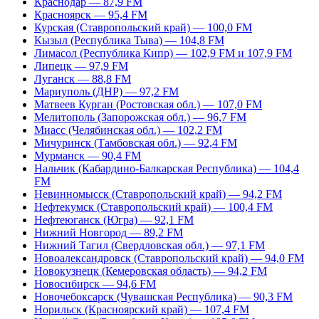
Краснодар — 87,9 FM
Красноярск — 95,4 FM
Курская (Ставропольский край) — 100,0 FM
Кызыл (Республика Тыва) — 104,8 FM
Лимасол (Республика Кипр) — 102,9 FM и 107,9 FM
Липецк — 97,9 FM
Луганск — 88,8 FM
Мариуполь (ДНР) — 97,2 FM
Матвеев Курган (Ростовская обл.) — 107,0 FM
Мелитополь (Запорожская обл.) — 96,7 FM
Миасс (Челябинская обл.) — 102,2 FM
Мичуринск (Тамбовская обл.) — 92,4 FM
Мурманск — 90,4 FM
Нальчик (Кабардино-Балкарская Республика) — 104,4
FM
Невинномысск (Ставропольский край) — 94,2 FM
Нефтекумск (Ставропольский край) — 100,4 FM
Нефтеюганск (Югра) — 92,1 FM
Нижний Новгород — 89,2 FM
Нижний Тагил (Свердловская обл.) — 97,1 FM
Новоалександровск (Ставропольский край) — 94,0 FM
Новокузнецк (Кемеровская область) — 94,2 FM
Новосибирск — 94,6 FM
Новочебоксарск (Чувашская Республика) — 90,3 FM
Норильск (Красноярский край) — 107,4 FM