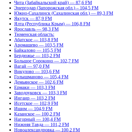
Чита (Забайкальский край) — 87,6 FM
Энергодар (Запорожская обл.) – 104,5 FM
Южно-Сахалинск (Сахалинская обл.) — 89,3 FM
Якутск — 87,9 FM
Ялта (Республика Крым) — 106,8 FM
Ярославль — 98,3 FM
Тюменская область:
Абатское — 103,8 FM
Аромашево — 103,5 FM
Байкалово — 105,5 FM
Бердюжье — 103,2 FM
Большое Сорокино — 102,7 FM
Вагай — 97,0 FM
Викулово — 103,6 FM
Голышманово — 105,4 FM
Демьянское — 102,6 FM
Ермаки — 103,3 FM
Заводоуковск — 103,3 FM
Ингаир — 103,2 FM
Исетское — 102,9 FM
Ишим — 104,9 FM
Казанское — 100,2 FM
Нагорный — 100,4 FM
Нижняя Тавда — 101,2 FM
Новоалександровка — 100,2 FM