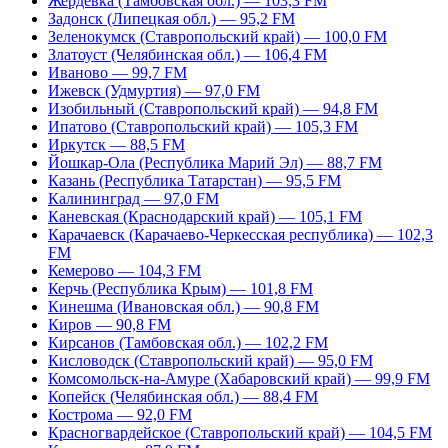
Жердевка (Тамбовская обл.) — 103,3 FM
Задонск (Липецкая обл.) — 95,2 FM
Зеленокумск (Ставропольский край) — 100,0 FM
Златоуст (Челябинская обл.) — 106,4 FM
Иваново — 99,7 FM
Ижевск (Удмуртия) — 97,0 FM
Изобильный (Ставропольский край) — 94,8 FM
Ипатово (Ставропольский край) — 105,3 FM
Иркутск — 88,5 FM
Йошкар-Ола (Республика Марий Эл) — 88,7 FM
Казань (Республика Татарстан) — 95,5 FM
Калининград — 97,0 FM
Каневская (Краснодарский край) — 105,1 FM
Карачаевск (Карачаево-Черкесская республика) — 102,3
FM
Кемерово — 104,3 FM
Керчь (Республика Крым) — 101,8 FM
Кинешма (Ивановская обл.) — 90,8 FM
Киров — 90,8 FM
Кирсанов (Тамбовская обл.) — 102,2 FM
Кисловодск (Ставропольский край) — 95,0 FM
Комсомольск-на-Амуре (Хабаровский край) — 99,9 FM
Копейск (Челябинская обл.) — 88,4 FM
Кострома — 92,0 FM
Красногвардейское (Ставропольский край) — 104,5 FM