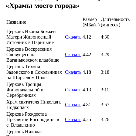
«Храмы моего города»
Размер
Длительность
Название
(MБайт)
(мин:сек)
Церковь Иконы Божьей
Матери Живоносный
Скачать
4.12
4:30
Источник в Царицыне
Церковь Воскресения
Словущего на
Скачать
4.42
3:29
Ваганьковском кладбище
Церковь Тихона
Задонского в Сокольниках
Скачать
4.18
3:18
на Ширяевом Поле
Церковь Троицы
Живоначальной в
Скачать
4.13
3:11
Серебряниках
Храм святителя Николая в
Скачать
4.81
3:57
Подкопаях
Церковь Рождества
Пресвятой Богородицы в
Скачать
4.25
3:26
с. Владыкино
Церковь Николая