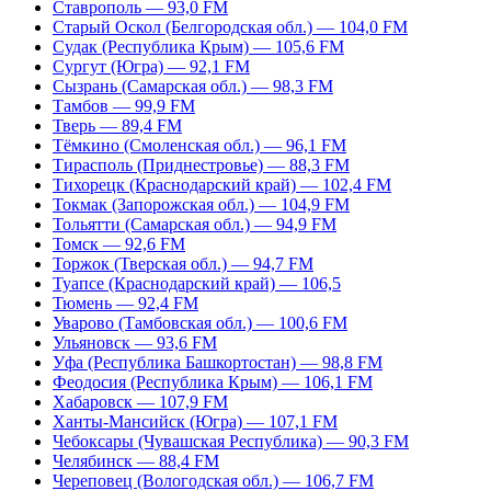
Ставрополь — 93,0 FM
Старый Оскол (Белгородская обл.) — 104,0 FM
Судак (Республика Крым) — 105,6 FM
Сургут (Югра) — 92,1 FM
Сызрань (Самарская обл.) — 98,3 FM
Тамбов — 99,9 FM
Тверь — 89,4 FM
Тёмкино (Смоленская обл.) — 96,1 FM
Тирасполь (Приднестровье) — 88,3 FM
Тихорецк (Краснодарский край) — 102,4 FM
Токмак (Запорожская обл.) — 104,9 FM
Тольятти (Самарская обл.) — 94,9 FM
Томск — 92,6 FM
Торжок (Тверская обл.) — 94,7 FM
Туапсе (Краснодарский край) — 106,5
Тюмень — 92,4 FM
Уварово (Тамбовская обл.) — 100,6 FM
Ульяновск — 93,6 FM
Уфа (Республика Башкортостан) — 98,8 FM
Феодосия (Республика Крым) — 106,1 FM
Хабаровск — 107,9 FM
Ханты-Мансийск (Югра) — 107,1 FM
Чебоксары (Чувашская Республика) — 90,3 FM
Челябинск — 88,4 FM
Череповец (Вологодская обл.) — 106,7 FM