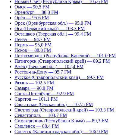
Новый Свет (Республика Крым) — 105,6 FM
Омск — 90,5 FM
Оренбург — 88,3 FM
Орёл — 95,6 FM
Орск (Оренбургская обл.) — 95,8 FM
Оса (Пермский край) — 103,3 FM
Осташков (Тверская обл.) — 99,4 FM
Пенза — 94,7 FM
Пермь — 95,0 FM
Псков — 88,8 FM
Петрозаводск (Республика Карелия) — 101,0 FM
Пятигорск (Ставропольский край) — 89,2 FM
Ржев (Тверская обл.) — 102,4 FM
Ростов-на-Дону — 95,7 FM
Русское (Ставропольский край) — 99,7 FM
Рязань — 102,5 FM
Самара — 96,8 FM
Санкт-Петербург — 92,9 FM
Саратов — 101,1 FM
Саргатское (Омская обл.) — 107,5 FM
Светлоград (Ставропольский край) — 103,3 FM
Севастополь — 103,7 FM
Симферополь (Республика Крым) — 89,3 FM
Смоленск — 88,4 FM
Советск (Калининградская обл.) — 106,9 FM