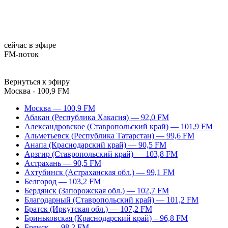
сейчас в эфире
FM-поток
Вернуться к эфиру
Москва - 100,9 FM
Москва — 100,9 FM
Абакан (Республика Хакасия) — 92,0 FM
Александровское (Ставропольский край) — 101,9 FM
Альметьевск (Республика Татарстан) — 99,6 FM
Анапа (Краснодарский край) — 90,5 FM
Арзгир (Ставропольский край) — 103,8 FM
Астрахань — 90,5 FM
Ахтубинск (Астраханская обл.) — 99,1 FM
Белгород — 103,2 FM
Бердянск (Запорожская обл.) — 102,7 FM
Благодарный (Ставропольский край) — 101,2 FM
Братск (Иркутская обл.) — 107,2 FM
Бриньковская (Краснодарский край) – 96,8 FM
Брянск — 98,2 FM