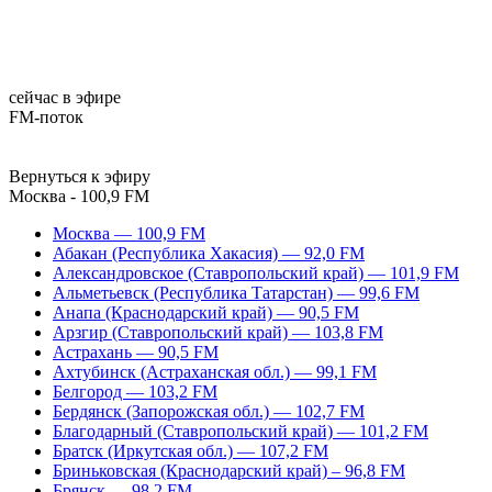
сейчас в эфире
FM-поток
Вернуться к эфиру
Москва - 100,9 FM
Москва — 100,9 FM
Абакан (Республика Хакасия) — 92,0 FM
Александровское (Ставропольский край) — 101,9 FM
Альметьевск (Республика Татарстан) — 99,6 FM
Анапа (Краснодарский край) — 90,5 FM
Арзгир (Ставропольский край) — 103,8 FM
Астрахань — 90,5 FM
Ахтубинск (Астраханская обл.) — 99,1 FM
Белгород — 103,2 FM
Бердянск (Запорожская обл.) — 102,7 FM
Благодарный (Ставропольский край) — 101,2 FM
Братск (Иркутская обл.) — 107,2 FM
Бриньковская (Краснодарский край) – 96,8 FM
Брянск — 98,2 FM