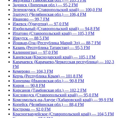
Жердевка (Тамбовская обл.) — 103,3 FM
Задонск (Липецкая обл.) — 95,2 FM
Зеленокумск (Ставропольский край) — 100,0 FM
Златоуст (Челябинская обл.) — 106,4 FM
Иваново — 99,7 FM
Ижевск (Удмуртия) — 97,0 FM
Изобильный (Ставропольский край) — 94,8 FM
Ипатово (Ставропольский край) — 105,3 FM
Иркутск — 88,5 FM
Йошкар-Ола (Республика Марий Эл) — 88,7 FM
Казань (Республика Татарстан) — 95,5 FM
Калининград — 97,0 FM
Каневская (Краснодарский край) — 105,1 FM
Карачаевск (Карачаево-Черкесская республика) — 102,3
FM
Кемерово — 104,3 FM
Керчь (Республика Крым) — 101,8 FM
Кинешма (Ивановская обл.) — 90,8 FM
Киров — 90,8 FM
Кирсанов (Тамбовская обл.) — 102,2 FM
Кисловодск (Ставропольский край) — 95,0 FM
Комсомольск-на-Амуре (Хабаровский край) — 99,9 FM
Копейск (Челябинская обл.) — 88,4 FM
Кострома — 92,0 FM
Красногвардейское (Ставропольский край) — 104,5 FM