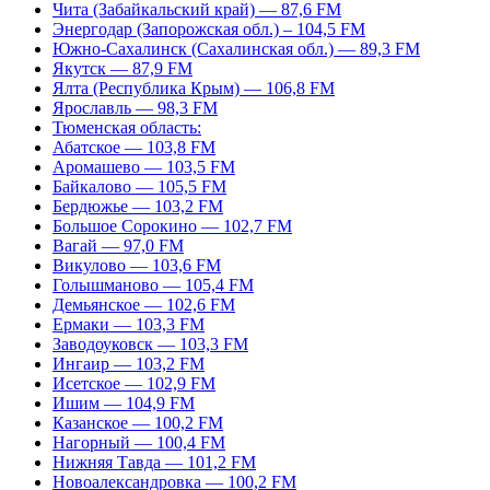
Чита (Забайкальский край) — 87,6 FM
Энергодар (Запорожская обл.) – 104,5 FM
Южно-Сахалинск (Сахалинская обл.) — 89,3 FM
Якутск — 87,9 FM
Ялта (Республика Крым) — 106,8 FM
Ярославль — 98,3 FM
Тюменская область:
Абатское — 103,8 FM
Аромашево — 103,5 FM
Байкалово — 105,5 FM
Бердюжье — 103,2 FM
Большое Сорокино — 102,7 FM
Вагай — 97,0 FM
Викулово — 103,6 FM
Голышманово — 105,4 FM
Демьянское — 102,6 FM
Ермаки — 103,3 FM
Заводоуковск — 103,3 FM
Ингаир — 103,2 FM
Исетское — 102,9 FM
Ишим — 104,9 FM
Казанское — 100,2 FM
Нагорный — 100,4 FM
Нижняя Тавда — 101,2 FM
Новоалександровка — 100,2 FM