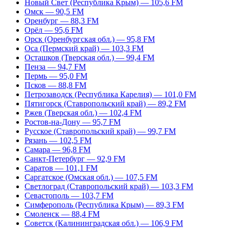
Новый Свет (Республика Крым) — 105,6 FM
Омск — 90,5 FM
Оренбург — 88,3 FM
Орёл — 95,6 FM
Орск (Оренбургская обл.) — 95,8 FM
Оса (Пермский край) — 103,3 FM
Осташков (Тверская обл.) — 99,4 FM
Пенза — 94,7 FM
Пермь — 95,0 FM
Псков — 88,8 FM
Петрозаводск (Республика Карелия) — 101,0 FM
Пятигорск (Ставропольский край) — 89,2 FM
Ржев (Тверская обл.) — 102,4 FM
Ростов-на-Дону — 95,7 FM
Русское (Ставропольский край) — 99,7 FM
Рязань — 102,5 FM
Самара — 96,8 FM
Санкт-Петербург — 92,9 FM
Саратов — 101,1 FM
Саргатское (Омская обл.) — 107,5 FM
Светлоград (Ставропольский край) — 103,3 FM
Севастополь — 103,7 FM
Симферополь (Республика Крым) — 89,3 FM
Смоленск — 88,4 FM
Советск (Калининградская обл.) — 106,9 FM