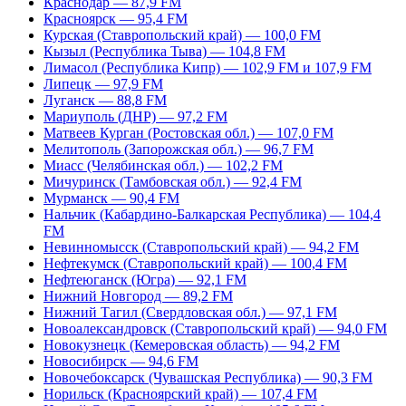
Краснодар — 87,9 FM
Красноярск — 95,4 FM
Курская (Ставропольский край) — 100,0 FM
Кызыл (Республика Тыва) — 104,8 FM
Лимасол (Республика Кипр) — 102,9 FM и 107,9 FM
Липецк — 97,9 FM
Луганск — 88,8 FM
Мариуполь (ДНР) — 97,2 FM
Матвеев Курган (Ростовская обл.) — 107,0 FM
Мелитополь (Запорожская обл.) — 96,7 FM
Миасс (Челябинская обл.) — 102,2 FM
Мичуринск (Тамбовская обл.) — 92,4 FM
Мурманск — 90,4 FM
Нальчик (Кабардино-Балкарская Республика) — 104,4
FM
Невинномысск (Ставропольский край) — 94,2 FM
Нефтекумск (Ставропольский край) — 100,4 FM
Нефтеюганск (Югра) — 92,1 FM
Нижний Новгород — 89,2 FM
Нижний Тагил (Свердловская обл.) — 97,1 FM
Новоалександровск (Ставропольский край) — 94,0 FM
Новокузнецк (Кемеровская область) — 94,2 FM
Новосибирск — 94,6 FM
Новочебоксарск (Чувашская Республика) — 90,3 FM
Норильск (Красноярский край) — 107,4 FM