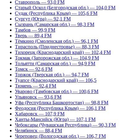
Ставрополь — 93,0 FM
Старый Оскол (Белгородская обл.) — 104,0 FM
Судак (Республика Крым) — 105,6 FM
Сургут (Югра) — 92,1 FM
Сызрань (Самарская обл.) — 98,3 FM
Тамбов — 99,9 FM
Тверь — 89,4 FM
Тёмкино (Смоленская обл.) — 96,1 FM
Тирасполь (Приднестровье) — 88,3 FM
Тихорецк (Краснодарский край) — 102,4 FM
Токмак (Запорожская обл.) — 104,9 FM
Тольятти (Самарская обл.) — 94,9 FM
Томск — 92,6 FM
Торжок (Тверская обл.) — 94,7 FM
Туапсе (Краснодарский край) — 106,5
Тюмень — 92,4 FM
Уварово (Тамбовская обл.) — 100,6 FM
Ульяновск — 93,6 FM
Уфа (Республика Башкортостан) — 98,8 FM
Феодосия (Республика Крым) — 106,1 FM
Хабаровск — 107,9 FM
Ханты-Мансийск (Югра) — 107,1 FM
Чебоксары (Чувашская Республика) — 90,3 FM
Челябинск — 88,4 FM
Череповец (Вологодская обл.) — 106,7 FM