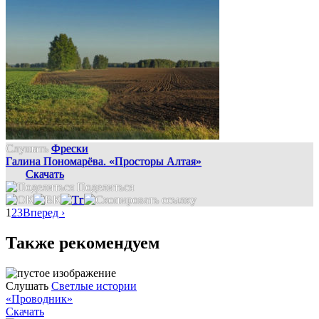
Слушать
Фрески
Галина Пономарёва. «Просторы Алтая»
Скачать
Поделиться
1
2
3
Вперед ›
Также рекомендуем
Слушать
Светлые истории
«Проводник»
Скачать