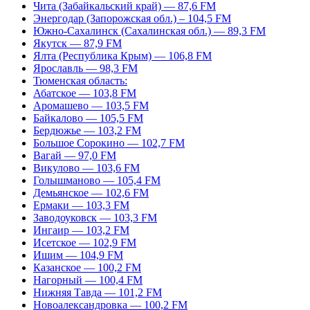
Чита (Забайкальский край) — 87,6 FM
Энергодар (Запорожская обл.) – 104,5 FM
Южно-Сахалинск (Сахалинская обл.) — 89,3 FM
Якутск — 87,9 FM
Ялта (Республика Крым) — 106,8 FM
Ярославль — 98,3 FM
Тюменская область:
Абатское — 103,8 FM
Аромашево — 103,5 FM
Байкалово — 105,5 FM
Бердюжье — 103,2 FM
Большое Сорокино — 102,7 FM
Вагай — 97,0 FM
Викулово — 103,6 FM
Голышманово — 105,4 FM
Демьянское — 102,6 FM
Ермаки — 103,3 FM
Заводоуковск — 103,3 FM
Ингаир — 103,2 FM
Исетское — 102,9 FM
Ишим — 104,9 FM
Казанское — 100,2 FM
Нагорный — 100,4 FM
Нижняя Тавда — 101,2 FM
Новоалександровка — 100,2 FM