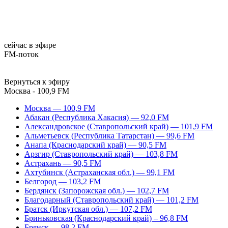
сейчас в эфире
FM-поток
Вернуться к эфиру
Москва - 100,9 FM
Москва — 100,9 FM
Абакан (Республика Хакасия) — 92,0 FM
Александровское (Ставропольский край) — 101,9 FM
Альметьевск (Республика Татарстан) — 99,6 FM
Анапа (Краснодарский край) — 90,5 FM
Арзгир (Ставропольский край) — 103,8 FM
Астрахань — 90,5 FM
Ахтубинск (Астраханская обл.) — 99,1 FM
Белгород — 103,2 FM
Бердянск (Запорожская обл.) — 102,7 FM
Благодарный (Ставропольский край) — 101,2 FM
Братск (Иркутская обл.) — 107,2 FM
Бриньковская (Краснодарский край) – 96,8 FM
Брянск — 98,2 FM