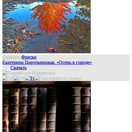
Слушать
Фрески
Екатерина Цирульницкая. «Осень в городе»
Скачать
Поделиться