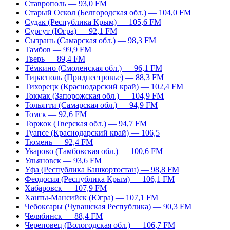
Ставрополь — 93,0 FM
Старый Оскол (Белгородская обл.) — 104,0 FM
Судак (Республика Крым) — 105,6 FM
Сургут (Югра) — 92,1 FM
Сызрань (Самарская обл.) — 98,3 FM
Тамбов — 99,9 FM
Тверь — 89,4 FM
Тёмкино (Смоленская обл.) — 96,1 FM
Тирасполь (Приднестровье) — 88,3 FM
Тихорецк (Краснодарский край) — 102,4 FM
Токмак (Запорожская обл.) — 104,9 FM
Тольятти (Самарская обл.) — 94,9 FM
Томск — 92,6 FM
Торжок (Тверская обл.) — 94,7 FM
Туапсе (Краснодарский край) — 106,5
Тюмень — 92,4 FM
Уварово (Тамбовская обл.) — 100,6 FM
Ульяновск — 93,6 FM
Уфа (Республика Башкортостан) — 98,8 FM
Феодосия (Республика Крым) — 106,1 FM
Хабаровск — 107,9 FM
Ханты-Мансийск (Югра) — 107,1 FM
Чебоксары (Чувашская Республика) — 90,3 FM
Челябинск — 88,4 FM
Череповец (Вологодская обл.) — 106,7 FM