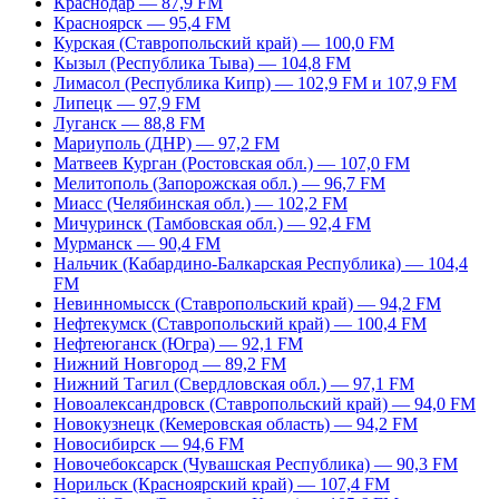
Краснодар — 87,9 FM
Красноярск — 95,4 FM
Курская (Ставропольский край) — 100,0 FM
Кызыл (Республика Тыва) — 104,8 FM
Лимасол (Республика Кипр) — 102,9 FM и 107,9 FM
Липецк — 97,9 FM
Луганск — 88,8 FM
Мариуполь (ДНР) — 97,2 FM
Матвеев Курган (Ростовская обл.) — 107,0 FM
Мелитополь (Запорожская обл.) — 96,7 FM
Миасс (Челябинская обл.) — 102,2 FM
Мичуринск (Тамбовская обл.) — 92,4 FM
Мурманск — 90,4 FM
Нальчик (Кабардино-Балкарская Республика) — 104,4
FM
Невинномысск (Ставропольский край) — 94,2 FM
Нефтекумск (Ставропольский край) — 100,4 FM
Нефтеюганск (Югра) — 92,1 FM
Нижний Новгород — 89,2 FM
Нижний Тагил (Свердловская обл.) — 97,1 FM
Новоалександровск (Ставропольский край) — 94,0 FM
Новокузнецк (Кемеровская область) — 94,2 FM
Новосибирск — 94,6 FM
Новочебоксарск (Чувашская Республика) — 90,3 FM
Норильск (Красноярский край) — 107,4 FM