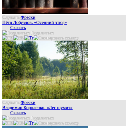
Слушать
Фрески
Пётр Лобузнов. «Осенний этюд»
Скачать
Поделиться
Слушать
Фрески
Владимир Короленко. «Лес шумит»
Скачать
Поделиться