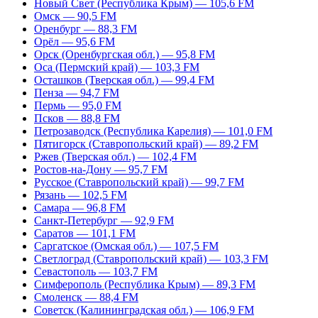
Новый Свет (Республика Крым) — 105,6 FM
Омск — 90,5 FM
Оренбург — 88,3 FM
Орёл — 95,6 FM
Орск (Оренбургская обл.) — 95,8 FM
Оса (Пермский край) — 103,3 FM
Осташков (Тверская обл.) — 99,4 FM
Пенза — 94,7 FM
Пермь — 95,0 FM
Псков — 88,8 FM
Петрозаводск (Республика Карелия) — 101,0 FM
Пятигорск (Ставропольский край) — 89,2 FM
Ржев (Тверская обл.) — 102,4 FM
Ростов-на-Дону — 95,7 FM
Русское (Ставропольский край) — 99,7 FM
Рязань — 102,5 FM
Самара — 96,8 FM
Санкт-Петербург — 92,9 FM
Саратов — 101,1 FM
Саргатское (Омская обл.) — 107,5 FM
Светлоград (Ставропольский край) — 103,3 FM
Севастополь — 103,7 FM
Симферополь (Республика Крым) — 89,3 FM
Смоленск — 88,4 FM
Советск (Калининградская обл.) — 106,9 FM