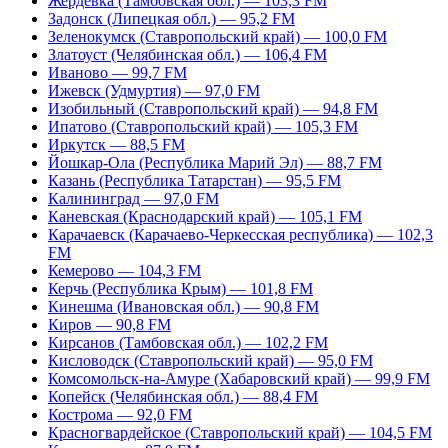
Жердевка (Тамбовская обл.) — 103,3 FM
Задонск (Липецкая обл.) — 95,2 FM
Зеленокумск (Ставропольский край) — 100,0 FM
Златоуст (Челябинская обл.) — 106,4 FM
Иваново — 99,7 FM
Ижевск (Удмуртия) — 97,0 FM
Изобильный (Ставропольский край) — 94,8 FM
Ипатово (Ставропольский край) — 105,3 FM
Иркутск — 88,5 FM
Йошкар-Ола (Республика Марий Эл) — 88,7 FM
Казань (Республика Татарстан) — 95,5 FM
Калининград — 97,0 FM
Каневская (Краснодарский край) — 105,1 FM
Карачаевск (Карачаево-Черкесская республика) — 102,3
FM
Кемерово — 104,3 FM
Керчь (Республика Крым) — 101,8 FM
Кинешма (Ивановская обл.) — 90,8 FM
Киров — 90,8 FM
Кирсанов (Тамбовская обл.) — 102,2 FM
Кисловодск (Ставропольский край) — 95,0 FM
Комсомольск-на-Амуре (Хабаровский край) — 99,9 FM
Копейск (Челябинская обл.) — 88,4 FM
Кострома — 92,0 FM
Красногвардейское (Ставропольский край) — 104,5 FM