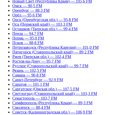
Новый Свет (Республика Крым) — 105,6 FM
Омск — 90,5 FM
Оренбург — 88,3 FM
Орёл — 95,6 FM
Орск (Оренбургская обл.) — 95,8 FM
Оса (Пермский край) — 103,3 FM
Осташков (Тверская обл.) — 99,4 FM
Пенза — 94,7 FM
Пермь — 95,0 FM
Псков — 88,8 FM
Петрозаводск (Республика Карелия) — 101,0 FM
Пятигорск (Ставропольский край) — 89,2 FM
Ржев (Тверская обл.) — 102,4 FM
Ростов-на-Дону — 95,7 FM
Русское (Ставропольский край) — 99,7 FM
Рязань — 102,5 FM
Самара — 96,8 FM
Санкт-Петербург — 92,9 FM
Саратов — 101,1 FM
Саргатское (Омская обл.) — 107,5 FM
Светлоград (Ставропольский край) — 103,3 FM
Севастополь — 103,7 FM
Симферополь (Республика Крым) — 89,3 FM
Смоленск — 88,4 FM
Советск (Калининградская обл.) — 106,9 FM