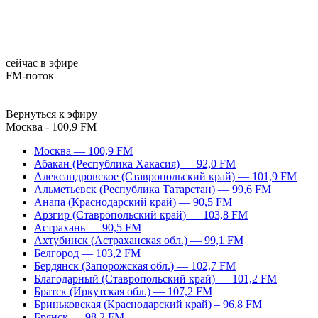
сейчас в эфире
FM-поток
Вернуться к эфиру
Москва - 100,9 FM
Москва — 100,9 FM
Абакан (Республика Хакасия) — 92,0 FM
Александровское (Ставропольский край) — 101,9 FM
Альметьевск (Республика Татарстан) — 99,6 FM
Анапа (Краснодарский край) — 90,5 FM
Арзгир (Ставропольский край) — 103,8 FM
Астрахань — 90,5 FM
Ахтубинск (Астраханская обл.) — 99,1 FM
Белгород — 103,2 FM
Бердянск (Запорожская обл.) — 102,7 FM
Благодарный (Ставропольский край) — 101,2 FM
Братск (Иркутская обл.) — 107,2 FM
Бриньковская (Краснодарский край) – 96,8 FM
Брянск — 98,2 FM