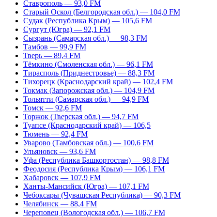
Ставрополь — 93,0 FM
Старый Оскол (Белгородская обл.) — 104,0 FM
Судак (Республика Крым) — 105,6 FM
Сургут (Югра) — 92,1 FM
Сызрань (Самарская обл.) — 98,3 FM
Тамбов — 99,9 FM
Тверь — 89,4 FM
Тёмкино (Смоленская обл.) — 96,1 FM
Тирасполь (Приднестровье) — 88,3 FM
Тихорецк (Краснодарский край) — 102,4 FM
Токмак (Запорожская обл.) — 104,9 FM
Тольятти (Самарская обл.) — 94,9 FM
Томск — 92,6 FM
Торжок (Тверская обл.) — 94,7 FM
Туапсе (Краснодарский край) — 106,5
Тюмень — 92,4 FM
Уварово (Тамбовская обл.) — 100,6 FM
Ульяновск — 93,6 FM
Уфа (Республика Башкортостан) — 98,8 FM
Феодосия (Республика Крым) — 106,1 FM
Хабаровск — 107,9 FM
Ханты-Мансийск (Югра) — 107,1 FM
Чебоксары (Чувашская Республика) — 90,3 FM
Челябинск — 88,4 FM
Череповец (Вологодская обл.) — 106,7 FM