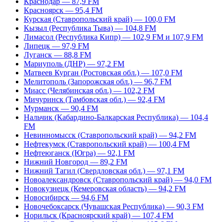
Краснодар — 87,9 FM
Красноярск — 95,4 FM
Курская (Ставропольский край) — 100,0 FM
Кызыл (Республика Тыва) — 104,8 FM
Лимасол (Республика Кипр) — 102,9 FM и 107,9 FM
Липецк — 97,9 FM
Луганск — 88,8 FM
Мариуполь (ДНР) — 97,2 FM
Матвеев Курган (Ростовская обл.) — 107,0 FM
Мелитополь (Запорожская обл.) — 96,7 FM
Миасс (Челябинская обл.) — 102,2 FM
Мичуринск (Тамбовская обл.) — 92,4 FM
Мурманск — 90,4 FM
Нальчик (Кабардино-Балкарская Республика) — 104,4
FM
Невинномысск (Ставропольский край) — 94,2 FM
Нефтекумск (Ставропольский край) — 100,4 FM
Нефтеюганск (Югра) — 92,1 FM
Нижний Новгород — 89,2 FM
Нижний Тагил (Свердловская обл.) — 97,1 FM
Новоалександровск (Ставропольский край) — 94,0 FM
Новокузнецк (Кемеровская область) — 94,2 FM
Новосибирск — 94,6 FM
Новочебоксарск (Чувашская Республика) — 90,3 FM
Норильск (Красноярский край) — 107,4 FM