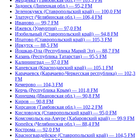
Жердевка (Тамбовская обл.) — 103,3 FM
Задонск (Липецкая обл.) — 95,2 FM
Зеленокумск (Ставропольский край) — 100,0 FM
Златоуст (Челябинская обл.) — 106,4 FM
Иваново — 99,7 FM
Ижевск (Удмуртия) — 97,0 FM
Изобильный (Ставропольский край) — 94,8 FM
Ипатово (Ставропольский край) — 105,3 FM
Иркутск — 88,5 FM
Йошкар-Ола (Республика Марий Эл) — 88,7 FM
Казань (Республика Татарстан) — 95,5 FM
Калининград — 97,0 FM
Каневская (Краснодарский край) — 105,1 FM
Карачаевск (Карачаево-Черкесская республика) — 102,3
FM
Кемерово — 104,3 FM
Керчь (Республика Крым) — 101,8 FM
Кинешма (Ивановская обл.) — 90,8 FM
Киров — 90,8 FM
Кирсанов (Тамбовская обл.) — 102,2 FM
Кисловодск (Ставропольский край) — 95,0 FM
Комсомольск-на-Амуре (Хабаровский край) — 99,9 FM
Копейск (Челябинская обл.) — 88,4 FM
Кострома — 92,0 FM
Красногвардейское (Ставропольский край) — 104,5 FM