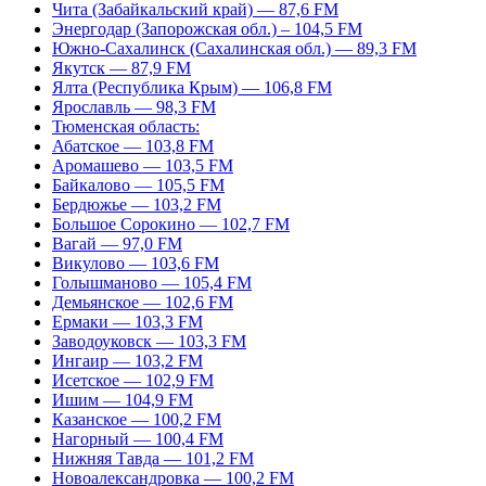
Чита (Забайкальский край) — 87,6 FM
Энергодар (Запорожская обл.) – 104,5 FM
Южно-Сахалинск (Сахалинская обл.) — 89,3 FM
Якутск — 87,9 FM
Ялта (Республика Крым) — 106,8 FM
Ярославль — 98,3 FM
Тюменская область:
Абатское — 103,8 FM
Аромашево — 103,5 FM
Байкалово — 105,5 FM
Бердюжье — 103,2 FM
Большое Сорокино — 102,7 FM
Вагай — 97,0 FM
Викулово — 103,6 FM
Голышманово — 105,4 FM
Демьянское — 102,6 FM
Ермаки — 103,3 FM
Заводоуковск — 103,3 FM
Ингаир — 103,2 FM
Исетское — 102,9 FM
Ишим — 104,9 FM
Казанское — 100,2 FM
Нагорный — 100,4 FM
Нижняя Тавда — 101,2 FM
Новоалександровка — 100,2 FM