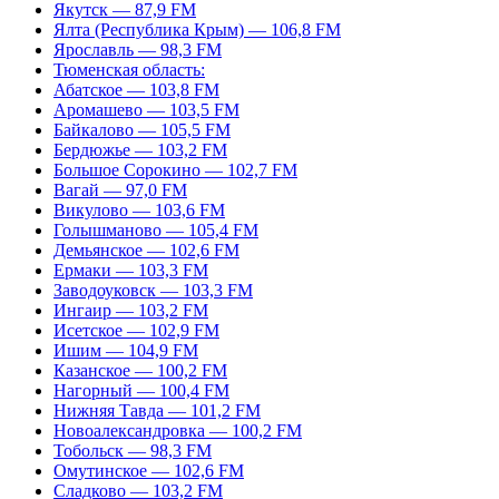
Якутск — 87,9 FM
Ялта (Республика Крым) — 106,8 FM
Ярославль — 98,3 FM
Тюменская область:
Абатское — 103,8 FM
Аромашево — 103,5 FM
Байкалово — 105,5 FM
Бердюжье — 103,2 FM
Большое Сорокино — 102,7 FM
Вагай — 97,0 FM
Викулово — 103,6 FM
Голышманово — 105,4 FM
Демьянское — 102,6 FM
Ермаки — 103,3 FM
Заводоуковск — 103,3 FM
Ингаир — 103,2 FM
Исетское — 102,9 FM
Ишим — 104,9 FM
Казанское — 100,2 FM
Нагорный — 100,4 FM
Нижняя Тавда — 101,2 FM
Новоалександровка — 100,2 FM
Тобольск — 98,3 FM
Омутинское — 102,6 FM
Сладково — 103,2 FM