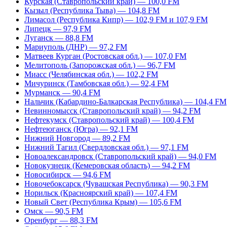
Курская (Ставропольский край) — 100,0 FM
Кызыл (Республика Тыва) — 104,8 FM
Лимасол (Республика Кипр) — 102,9 FM и 107,9 FM
Липецк — 97,9 FM
Луганск — 88,8 FM
Мариуполь (ДНР) — 97,2 FM
Матвеев Курган (Ростовская обл.) — 107,0 FM
Мелитополь (Запорожская обл.) — 96,7 FM
Миасс (Челябинская обл.) — 102,2 FM
Мичуринск (Тамбовская обл.) — 92,4 FM
Мурманск — 90,4 FM
Нальчик (Кабардино-Балкарская Республика) — 104,4 FM
Невинномысск (Ставропольский край) — 94,2 FM
Нефтекумск (Ставропольский край) — 100,4 FM
Нефтеюганск (Югра) — 92,1 FM
Нижний Новгород — 89,2 FM
Нижний Тагил (Свердловская обл.) — 97,1 FM
Новоалександровск (Ставропольский край) — 94,0 FM
Новокузнецк (Кемеровская область) — 94,2 FM
Новосибирск — 94,6 FM
Новочебоксарск (Чувашская Республика) — 90,3 FM
Норильск (Красноярский край) — 107,4 FM
Новый Свет (Республика Крым) — 105,6 FM
Омск — 90,5 FM
Оренбург — 88,3 FM