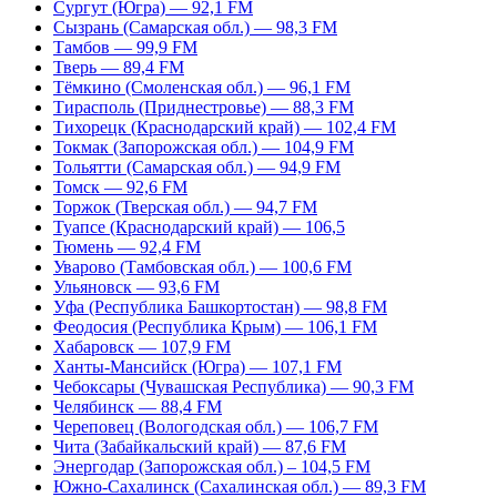
Сургут (Югра) — 92,1 FM
Сызрань (Самарская обл.) — 98,3 FM
Тамбов — 99,9 FM
Тверь — 89,4 FM
Тёмкино (Смоленская обл.) — 96,1 FM
Тирасполь (Приднестровье) — 88,3 FM
Тихорецк (Краснодарский край) — 102,4 FM
Токмак (Запорожская обл.) — 104,9 FM
Тольятти (Самарская обл.) — 94,9 FM
Томск — 92,6 FM
Торжок (Тверская обл.) — 94,7 FM
Туапсе (Краснодарский край) — 106,5
Тюмень — 92,4 FM
Уварово (Тамбовская обл.) — 100,6 FM
Ульяновск — 93,6 FM
Уфа (Республика Башкортостан) — 98,8 FM
Феодосия (Республика Крым) — 106,1 FM
Хабаровск — 107,9 FM
Ханты-Мансийск (Югра) — 107,1 FM
Чебоксары (Чувашская Республика) — 90,3 FM
Челябинск — 88,4 FM
Череповец (Вологодская обл.) — 106,7 FM
Чита (Забайкальский край) — 87,6 FM
Энергодар (Запорожская обл.) – 104,5 FM
Южно-Сахалинск (Сахалинская обл.) — 89,3 FM