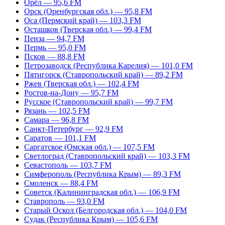
Орёл — 95,6 FM
Орск (Оренбургская обл.) — 95,8 FM
Оса (Пермский край) — 103,3 FM
Осташков (Тверская обл.) — 99,4 FM
Пенза — 94,7 FM
Пермь — 95,0 FM
Псков — 88,8 FM
Петрозаводск (Республика Карелия) — 101,0 FM
Пятигорск (Ставропольский край) — 89,2 FM
Ржев (Тверская обл.) — 102,4 FM
Ростов-на-Дону — 95,7 FM
Русское (Ставропольский край) — 99,7 FM
Рязань — 102,5 FM
Самара — 96,8 FM
Санкт-Петербург — 92,9 FM
Саратов — 101,1 FM
Саргатское (Омская обл.) — 107,5 FM
Светлоград (Ставропольский край) — 103,3 FM
Севастополь — 103,7 FM
Симферополь (Республика Крым) — 89,3 FM
Смоленск — 88,4 FM
Советск (Калининградская обл.) — 106,9 FM
Ставрополь — 93,0 FM
Старый Оскол (Белгородская обл.) — 104,0 FM
Судак (Республика Крым) — 105,6 FM