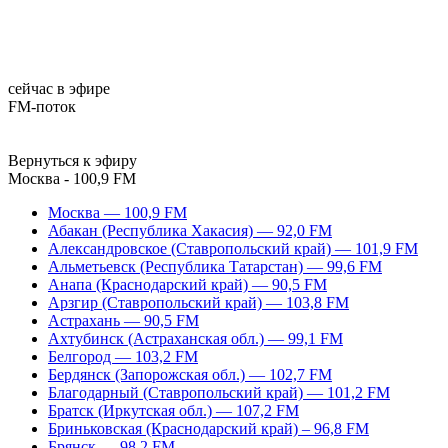
сейчас в эфире
FM-поток
Вернуться к эфиру
Москва - 100,9 FM
Москва — 100,9 FM
Абакан (Республика Хакасия) — 92,0 FM
Александровское (Ставропольский край) — 101,9 FM
Альметьевск (Республика Татарстан) — 99,6 FM
Анапа (Краснодарский край) — 90,5 FM
Арзгир (Ставропольский край) — 103,8 FM
Астрахань — 90,5 FM
Ахтубинск (Астраханская обл.) — 99,1 FM
Белгород — 103,2 FM
Бердянск (Запорожская обл.) — 102,7 FM
Благодарный (Ставропольский край) — 101,2 FM
Братск (Иркутская обл.) — 107,2 FM
Бриньковская (Краснодарский край) – 96,8 FM
Брянск — 98,2 FM