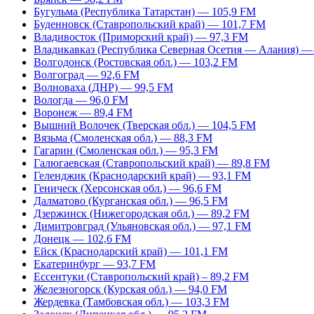
Бугульма (Республика Татарстан) — 105,9 FM
Буденновск (Ставропольский край) — 101,7 FM
Владивосток (Приморский край) — 97,3 FM
Владикавказ (Республика Северная Осетия — Алания) —
Волгодонск (Ростовская обл.) — 103,2 FM
Волгоград — 92,6 FM
Волноваха (ДНР) — 99,5 FM
Вологда — 96,0 FM
Воронеж — 89,4 FM
Вышний Волочек (Тверская обл.) — 104,5 FM
Вязьма (Смоленская обл.) — 88,3 FM
Гагарин (Смоленская обл.) — 95,3 FM
Галюгаевская (Ставропольский край) — 89,8 FM
Геленджик (Краснодарский край) — 93,1 FM
Геническ (Херсонская обл.) — 96,6 FM
Далматово (Курганская обл.) — 96,5 FM
Дзержинск (Нижегородская обл.) — 89,2 FM
Димитровград (Ульяновская обл.) — 97,1 FM
Донецк — 102,6 FM
Ейск (Краснодарский край) — 101,1 FM
Екатеринбург — 93,7 FM
Ессентуки (Ставропольский край) – 89,2 FM
Железногорск (Курская обл.) — 94,0 FM
Жердевка (Тамбовская обл.) — 103,3 FM