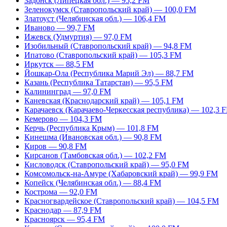
Задонск (Липецкая обл.) — 95,2 FM
Зеленокумск (Ставропольский край) — 100,0 FM
Златоуст (Челябинская обл.) — 106,4 FM
Иваново — 99,7 FM
Ижевск (Удмуртия) — 97,0 FM
Изобильный (Ставропольский край) — 94,8 FM
Ипатово (Ставропольский край) — 105,3 FM
Иркутск — 88,5 FM
Йошкар-Ола (Республика Марий Эл) — 88,7 FM
Казань (Республика Татарстан) — 95,5 FM
Калининград — 97,0 FM
Каневская (Краснодарский край) — 105,1 FM
Карачаевск (Карачаево-Черкесская республика) — 102,3 
Кемерово — 104,3 FM
Керчь (Республика Крым) — 101,8 FM
Кинешма (Ивановская обл.) — 90,8 FM
Киров — 90,8 FM
Кирсанов (Тамбовская обл.) — 102,2 FM
Кисловодск (Ставропольский край) — 95,0 FM
Комсомольск-на-Амуре (Хабаровский край) — 99,9 FM
Копейск (Челябинская обл.) — 88,4 FM
Кострома — 92,0 FM
Красногвардейское (Ставропольский край) — 104,5 FM
Краснодар — 87,9 FM
Красноярск — 95,4 FM