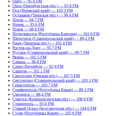
Орёл — 95,6 FM
Орск (Оренбургская обл.) — 95,8 FM
Оса (Пермский край) — 103,3 FM
Осташков (Тверская обл.) — 99,4 FM
Пенза — 94,7 FM
Пермь — 95,0 FM
Псков — 88,8 FM
Петрозаводск (Республика Карелия) — 101,0 FM
Пятигорск (Ставропольский край) — 89,2 FM
Ржев (Тверская обл.) — 102,4 FM
Ростов-на-Дону — 95,7 FM
Русское (Ставропольский край) — 99,7 FM
Рязань — 102,5 FM
Самара — 96,8 FM
Санкт-Петербург — 92,9 FM
Саратов — 101,1 FM
Саргатское (Омская обл.) — 107,5 FM
Светлоград (Ставропольский край) — 103,3 FM
Севастополь — 103,7 FM
Симферополь (Республика Крым) — 89,3 FM
Смоленск — 88,4 FM
Советск (Калининградская обл.) — 106,9 FM
Ставрополь — 93,0 FM
Старый Оскол (Белгородская обл.) — 104,0 FM
Судак (Республика Крым) — 105,6 FM