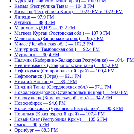
Курская (Ставропольский край) — 100,0 FM
Кызыл (Республика Тыва) — 104,8 FM
Лимасол (Республика Кипр) — 102,9 FM и 107,9 FM
Липецк — 97,9 FM
Луганск — 88,8 FM
Мариуполь (ДНР) — 97,2 FM
Матвеев Курган (Ростовская обл.) — 107,0 FM
Мелитополь (Запорожская обл.) — 96,7 FM
Миасс (Челябинская обл.) — 102,2 FM
Мичуринск (Тамбовская обл.) — 92,4 FM
Мурманск — 90,4 FM
Нальчик (Кабардино-Балкарская Республика) — 104,4 FM
Невинномысск (Ставропольский край) — 94,2 FM
Нефтекумск (Ставропольский край) — 100,4 FM
Нефтеюганск (Югра) — 92,1 FM
Нижний Новгород — 89,2 FM
Нижний Тагил (Свердловская обл.) — 97,1 FM
Новоалександровск (Ставропольский край) — 94,0 FM
Новокузнецк (Кемеровская область) — 94,2 FM
Новосибирск — 94,6 FM
Новочебоксарск (Чувашская Республика) — 90,3 FM
Норильск (Красноярский край) — 107,4 FM
Новый Свет (Республика Крым) — 105,6 FM
Омск — 90,5 FM
Оренбург — 88,3 FM