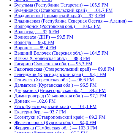
Бугульма (Республика Татарстан) — 105,9 FM
Буденновск (Ставропольский край) — 101,7 FM
Владивосток (Приморский край) — 97,3 FM
Владикавказ (Республика Северная Осетия — Алания) —
Волгодонск (Ростовская обл.) — 103,2 FM
Волгоград — 92,6 FM
Волноваха (ДНР) — 99,5 FM
Вологда — 96,0 FM
Воронеж — 89,4 FM
Вышний Волочек (Тверская обл.) — 104,5 FM
Вязьма (Смоленская обл.) — 88,3 FM
Гагарин (Смоленская обл.) — 95,3 FM
Галюгаевская (Ставропольский край) — 89,8 FM
Геленджик (Краснодарский край) — 93,1 FM
Геническ (Херсонская обл.) — 96,6 FM
Далматово (Курганская обл.) — 96,5 FM
Дзержинск (Нижегородская обл.) — 89,2 FM
Димитровград (Ульяновская обл.) — 97,1 FM
Донецк — 102,6 FM
Ейск (Краснодарский край) — 101,1 FM
Екатеринбург — 93,7 FM
Ессентуки (Ставропольский край) – 89,2 FM
Железногорск (Курская обл.) — 94,0 FM
Жердевка (Тамбовская обл.) — 103,3 FM