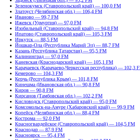
Задонск (Липецкая обл.) — 95,2 FM
Зеленокумск (Ставропольский край) — 100,0 FM
Златоуст (Челябинская обл.) — 106,4 FM
Иваново — 99,7 FM
Ижевск (Удмуртия) — 97,0 FM
Изобильный (Ставропольский край) — 94,8 FM
Ипатово (Ставропольский край) — 105,3 FM
Иркутск — 88,5 FM
Йошкар-Ола (Республика Марий Эл) — 88,7 FM
Казань (Республика Татарстан) — 95,5 FM
Калининград — 97,0 FM
Каневская (Краснодарский край) — 105,1 FM
Карачаевск (Карачаево-Черкесская республика) — 102,3 
Кемерово — 104,3 FM
Керчь (Республика Крым) — 101,8 FM
Кинешма (Ивановская обл.) — 90,8 FM
Киров — 90,8 FM
Кирсанов (Тамбовская обл.) — 102,2 FM
Кисловодск (Ставропольский край) — 95,0 FM
Комсомольск-на-Амуре (Хабаровский край) — 99,9 FM
Копейск (Челябинская обл.) — 88,4 FM
Кострома — 92,0 FM
Красногвардейское (Ставропольский край) — 104,5 FM
Краснодар — 87,9 FM
Красноярск — 95,4 FM