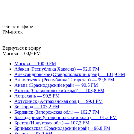
сейчас в эфире
FM-поток
Вернуться к эфиру
Москва - 100,9 FM
Москва — 100,9 FM
Абакан (Республика Хакасия) — 92,0 FM
Александровское (Ставропольский край) — 101,9 FM
Альметьевск (Республика Татарстан) — 99,6 FM
Анапа (Краснодарский край) — 90,5 FM
Арзгир (Ставропольский край) — 103,8 FM
Астрахань — 90,5 FM
Ахтубинск (Астраханская обл.) — 99,1 FM
Белгород — 103,2 FM
Бердянск (Запорожская обл.) — 102,7 FM
Благодарный (Ставропольский край) — 101,2 FM
Братск (Иркутская обл.) — 107,2 FM
Бриньковская (Краснодарский край) – 96,8 FM
Брянск — 98,2 FM