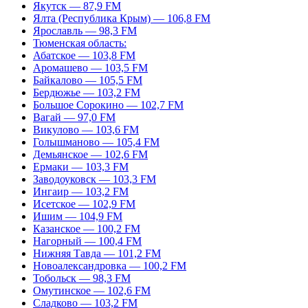
Якутск — 87,9 FM
Ялта (Республика Крым) — 106,8 FM
Ярославль — 98,3 FM
Тюменская область:
Абатское — 103,8 FM
Аромашево — 103,5 FM
Байкалово — 105,5 FM
Бердюжье — 103,2 FM
Большое Сорокино — 102,7 FM
Вагай — 97,0 FM
Викулово — 103,6 FM
Голышманово — 105,4 FM
Демьянское — 102,6 FM
Ермаки — 103,3 FM
Заводоуковск — 103,3 FM
Ингаир — 103,2 FM
Исетское — 102,9 FM
Ишим — 104,9 FM
Казанское — 100,2 FM
Нагорный — 100,4 FM
Нижняя Тавда — 101,2 FM
Новоалександровка — 100,2 FM
Тобольск — 98,3 FM
Омутинское — 102,6 FM
Сладково — 103,2 FM