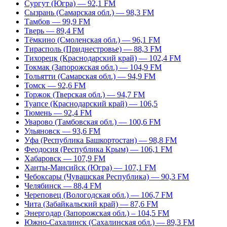
Сургут (Югра) — 92,1 FM
Сызрань (Самарская обл.) — 98,3 FM
Тамбов — 99,9 FM
Тверь — 89,4 FM
Тёмкино (Смоленская обл.) — 96,1 FM
Тирасполь (Приднестровье) — 88,3 FM
Тихорецк (Краснодарский край) — 102,4 FM
Токмак (Запорожская обл.) — 104,9 FM
Тольятти (Самарская обл.) — 94,9 FM
Томск — 92,6 FM
Торжок (Тверская обл.) — 94,7 FM
Туапсе (Краснодарский край) — 106,5
Тюмень — 92,4 FM
Уварово (Тамбовская обл.) — 100,6 FM
Ульяновск — 93,6 FM
Уфа (Республика Башкортостан) — 98,8 FM
Феодосия (Республика Крым) — 106,1 FM
Хабаровск — 107,9 FM
Ханты-Мансийск (Югра) — 107,1 FM
Чебоксары (Чувашская Республика) — 90,3 FM
Челябинск — 88,4 FM
Череповец (Вологодская обл.) — 106,7 FM
Чита (Забайкальский край) — 87,6 FM
Энергодар (Запорожская обл.) – 104,5 FM
Южно-Сахалинск (Сахалинская обл.) — 89,3 FM