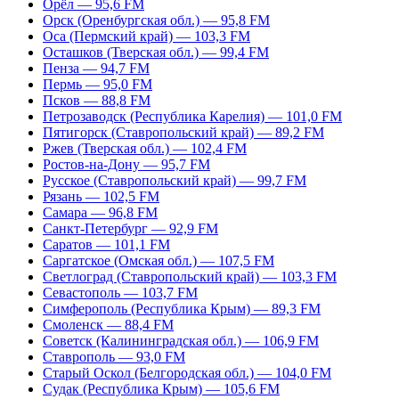
Орёл — 95,6 FM
Орск (Оренбургская обл.) — 95,8 FM
Оса (Пермский край) — 103,3 FM
Осташков (Тверская обл.) — 99,4 FM
Пенза — 94,7 FM
Пермь — 95,0 FM
Псков — 88,8 FM
Петрозаводск (Республика Карелия) — 101,0 FM
Пятигорск (Ставропольский край) — 89,2 FM
Ржев (Тверская обл.) — 102,4 FM
Ростов-на-Дону — 95,7 FM
Русское (Ставропольский край) — 99,7 FM
Рязань — 102,5 FM
Самара — 96,8 FM
Санкт-Петербург — 92,9 FM
Саратов — 101,1 FM
Саргатское (Омская обл.) — 107,5 FM
Светлоград (Ставропольский край) — 103,3 FM
Севастополь — 103,7 FM
Симферополь (Республика Крым) — 89,3 FM
Смоленск — 88,4 FM
Советск (Калининградская обл.) — 106,9 FM
Ставрополь — 93,0 FM
Старый Оскол (Белгородская обл.) — 104,0 FM
Судак (Республика Крым) — 105,6 FM