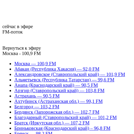
сейчас в эфире
FM-поток
Вернуться к эфиру
Москва - 100,9 FM
Москва — 100,9 FM
Абакан (Республика Хакасия) — 92,0 FM
Александровское (Ставропольский край) — 101,9 FM
Альметьевск (Республика Татарстан) — 99,6 FM
Анапа (Краснодарский край) — 90,5 FM
Арзгир (Ставропольский край) — 103,8 FM
Астрахань — 90,5 FM
Ахтубинск (Астраханская обл.) — 99,1 FM
Белгород — 103,2 FM
Бердянск (Запорожская обл.) — 102,7 FM
Благодарный (Ставропольский край) — 101,2 FM
Братск (Иркутская обл.) — 107,2 FM
Бриньковская (Краснодарский край) – 96,8 FM
Брянск — 98,2 FM