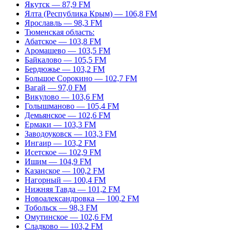
Якутск — 87,9 FM
Ялта (Республика Крым) — 106,8 FM
Ярославль — 98,3 FM
Тюменская область:
Абатское — 103,8 FM
Аромашево — 103,5 FM
Байкалово — 105,5 FM
Бердюжье — 103,2 FM
Большое Сорокино — 102,7 FM
Вагай — 97,0 FM
Викулово — 103,6 FM
Голышманово — 105,4 FM
Демьянское — 102,6 FM
Ермаки — 103,3 FM
Заводоуковск — 103,3 FM
Ингаир — 103,2 FM
Исетское — 102,9 FM
Ишим — 104,9 FM
Казанское — 100,2 FM
Нагорный — 100,4 FM
Нижняя Тавда — 101,2 FM
Новоалександровка — 100,2 FM
Тобольск — 98,3 FM
Омутинское — 102,6 FM
Сладково — 103,2 FM