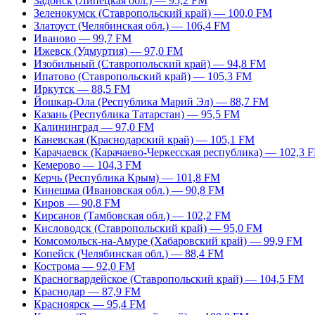
Задонск (Липецкая обл.) — 95,2 FM
Зеленокумск (Ставропольский край) — 100,0 FM
Златоуст (Челябинская обл.) — 106,4 FM
Иваново — 99,7 FM
Ижевск (Удмуртия) — 97,0 FM
Изобильный (Ставропольский край) — 94,8 FM
Ипатово (Ставропольский край) — 105,3 FM
Иркутск — 88,5 FM
Йошкар-Ола (Республика Марий Эл) — 88,7 FM
Казань (Республика Татарстан) — 95,5 FM
Калининград — 97,0 FM
Каневская (Краснодарский край) — 105,1 FM
Карачаевск (Карачаево-Черкесская республика) — 102,3 
Кемерово — 104,3 FM
Керчь (Республика Крым) — 101,8 FM
Кинешма (Ивановская обл.) — 90,8 FM
Киров — 90,8 FM
Кирсанов (Тамбовская обл.) — 102,2 FM
Кисловодск (Ставропольский край) — 95,0 FM
Комсомольск-на-Амуре (Хабаровский край) — 99,9 FM
Копейск (Челябинская обл.) — 88,4 FM
Кострома — 92,0 FM
Красногвардейское (Ставропольский край) — 104,5 FM
Краснодар — 87,9 FM
Красноярск — 95,4 FM