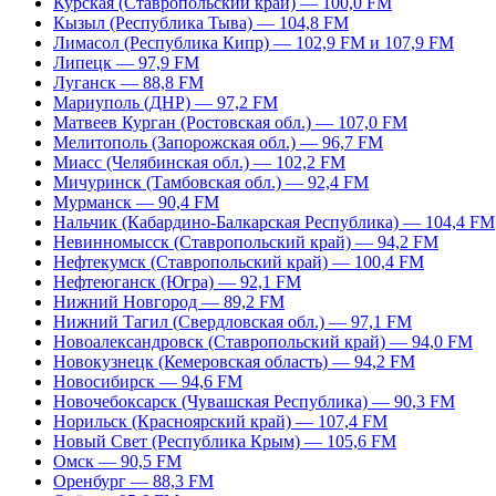
Курская (Ставропольский край) — 100,0 FM
Кызыл (Республика Тыва) — 104,8 FM
Лимасол (Республика Кипр) — 102,9 FM и 107,9 FM
Липецк — 97,9 FM
Луганск — 88,8 FM
Мариуполь (ДНР) — 97,2 FM
Матвеев Курган (Ростовская обл.) — 107,0 FM
Мелитополь (Запорожская обл.) — 96,7 FM
Миасс (Челябинская обл.) — 102,2 FM
Мичуринск (Тамбовская обл.) — 92,4 FM
Мурманск — 90,4 FM
Нальчик (Кабардино-Балкарская Республика) — 104,4 FM
Невинномысск (Ставропольский край) — 94,2 FM
Нефтекумск (Ставропольский край) — 100,4 FM
Нефтеюганск (Югра) — 92,1 FM
Нижний Новгород — 89,2 FM
Нижний Тагил (Свердловская обл.) — 97,1 FM
Новоалександровск (Ставропольский край) — 94,0 FM
Новокузнецк (Кемеровская область) — 94,2 FM
Новосибирск — 94,6 FM
Новочебоксарск (Чувашская Республика) — 90,3 FM
Норильск (Красноярский край) — 107,4 FM
Новый Свет (Республика Крым) — 105,6 FM
Омск — 90,5 FM
Оренбург — 88,3 FM