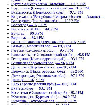
Бугульма (Республика Татарстан) — 105,9 FM
Буденновск (Ставропольский край) — 101,7 FM
Владивосток (Приморский край) — 97,3 FM
Владикавказ (Республика Северная Осетия — Алания) —
Волгодонск (Ростовская обл.) — 103,2 FM
Волгоград — 92,6 FM
Волноваха (ДНР) — 99,5 FM
Вологда — 96,0 FM
Воронеж — 89,4 FM
Вышний Волочек (Тверская обл.) — 104,5 FM
Вязьма (Смоленская обл.) — 88,3 FM
Гагарин (Смоленская обл.) — 95,3 FM
Галюгаевская (Ставропольский край) — 89,8 FM
Геленджик (Краснодарский край) — 93,1 FM
Геническ (Херсонская обл.) — 96,6 FM
Далматово (Курганская обл.) — 96,5 FM
Дзержинск (Нижегородская обл.) — 89,2 FM
Димитровград (Ульяновская обл.) — 97,1 FM
Донецк — 102,6 FM
Ейск (Краснодарский край) — 101,1 FM
Екатеринбург — 93,7 FM
Ессентуки (Ставропольский край) – 89,2 FM
Железногорск (Курская обл.) — 94,0 FM
Жердевка (Тамбовская обл.) — 103,3 FM