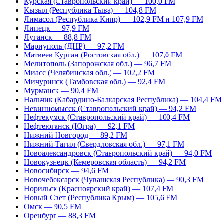
Курская (Ставропольский край) — 100,0 FM
Кызыл (Республика Тыва) — 104,8 FM
Лимасол (Республика Кипр) — 102,9 FM и 107,9 FM
Липецк — 97,9 FM
Луганск — 88,8 FM
Мариуполь (ДНР) — 97,2 FM
Матвеев Курган (Ростовская обл.) — 107,0 FM
Мелитополь (Запорожская обл.) — 96,7 FM
Миасс (Челябинская обл.) — 102,2 FM
Мичуринск (Тамбовская обл.) — 92,4 FM
Мурманск — 90,4 FM
Нальчик (Кабардино-Балкарская Республика) — 104,4 FM
Невинномысск (Ставропольский край) — 94,2 FM
Нефтекумск (Ставропольский край) — 100,4 FM
Нефтеюганск (Югра) — 92,1 FM
Нижний Новгород — 89,2 FM
Нижний Тагил (Свердловская обл.) — 97,1 FM
Новоалександровск (Ставропольский край) — 94,0 FM
Новокузнецк (Кемеровская область) — 94,2 FM
Новосибирск — 94,6 FM
Новочебоксарск (Чувашская Республика) — 90,3 FM
Норильск (Красноярский край) — 107,4 FM
Новый Свет (Республика Крым) — 105,6 FM
Омск — 90,5 FM
Оренбург — 88,3 FM