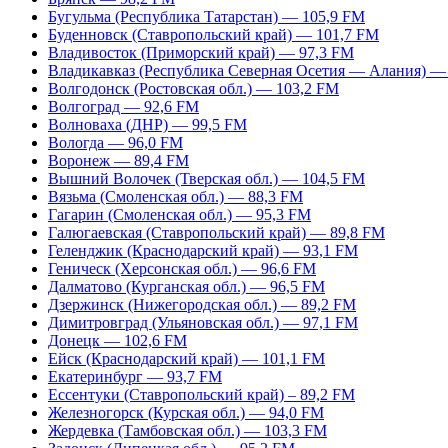
Бугульма (Республика Татарстан) — 105,9 FM
Буденновск (Ставропольский край) — 101,7 FM
Владивосток (Приморский край) — 97,3 FM
Владикавказ (Республика Северная Осетия — Алания) —
Волгодонск (Ростовская обл.) — 103,2 FM
Волгоград — 92,6 FM
Волноваха (ДНР) — 99,5 FM
Вологда — 96,0 FM
Воронеж — 89,4 FM
Вышний Волочек (Тверская обл.) — 104,5 FM
Вязьма (Смоленская обл.) — 88,3 FM
Гагарин (Смоленская обл.) — 95,3 FM
Галюгаевская (Ставропольский край) — 89,8 FM
Геленджик (Краснодарский край) — 93,1 FM
Геническ (Херсонская обл.) — 96,6 FM
Далматово (Курганская обл.) — 96,5 FM
Дзержинск (Нижегородская обл.) — 89,2 FM
Димитровград (Ульяновская обл.) — 97,1 FM
Донецк — 102,6 FM
Ейск (Краснодарский край) — 101,1 FM
Екатеринбург — 93,7 FM
Ессентуки (Ставропольский край) – 89,2 FM
Железногорск (Курская обл.) — 94,0 FM
Жердевка (Тамбовская обл.) — 103,3 FM