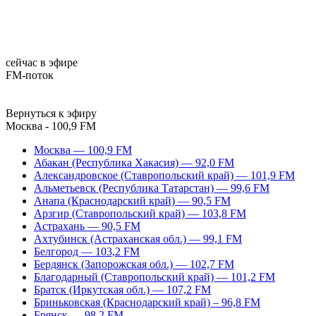
сейчас в эфире
FM-поток
Вернуться к эфиру
Москва - 100,9 FM
Москва — 100,9 FM
Абакан (Республика Хакасия) — 92,0 FM
Александровское (Ставропольский край) — 101,9 FM
Альметьевск (Республика Татарстан) — 99,6 FM
Анапа (Краснодарский край) — 90,5 FM
Арзгир (Ставропольский край) — 103,8 FM
Астрахань — 90,5 FM
Ахтубинск (Астраханская обл.) — 99,1 FM
Белгород — 103,2 FM
Бердянск (Запорожская обл.) — 102,7 FM
Благодарный (Ставропольский край) — 101,2 FM
Братск (Иркутская обл.) — 107,2 FM
Бриньковская (Краснодарский край) – 96,8 FM
Брянск — 98,2 FM