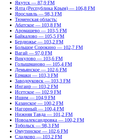
Якутск — 87,9 FM
Ялта (Республика Крым) — 106,8 FM
Ярославль — 98,3 FM
Тюменская область:
Абатское — 103,8 FM
Аромашево — 103,5 FM
Байкалово — 105,5 FM
Бердюжье — 103,2 FM
Большое Сорокино — 102,7 FM
Вагай — 97,0 FM
Викулово — 103,6 FM
Голышманово — 105,4 FM
Демьянское — 102,6 FM
Ермаки — 103,3 FM
Заводоуковск — 103,3 FM
Ингаир — 103,2 FM
Исетское — 102,9 FM
Ишим — 104,9 FM
Казанское — 100,2 FM
Нагорный — 100,4 FM
Нижняя Тавда — 101,2 FM
Новоалександровка — 100,2 FM
Тобольск — 98,3 FM
Омутинское — 102,6 FM
Сладково — 103,2 FM