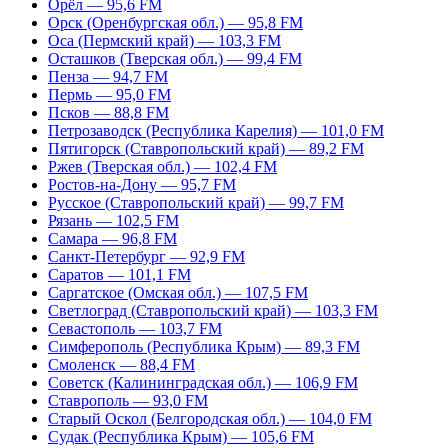
Орёл — 95,6 FM
Орск (Оренбургская обл.) — 95,8 FM
Оса (Пермский край) — 103,3 FM
Осташков (Тверская обл.) — 99,4 FM
Пенза — 94,7 FM
Пермь — 95,0 FM
Псков — 88,8 FM
Петрозаводск (Республика Карелия) — 101,0 FM
Пятигорск (Ставропольский край) — 89,2 FM
Ржев (Тверская обл.) — 102,4 FM
Ростов-на-Дону — 95,7 FM
Русское (Ставропольский край) — 99,7 FM
Рязань — 102,5 FM
Самара — 96,8 FM
Санкт-Петербург — 92,9 FM
Саратов — 101,1 FM
Саргатское (Омская обл.) — 107,5 FM
Светлоград (Ставропольский край) — 103,3 FM
Севастополь — 103,7 FM
Симферополь (Республика Крым) — 89,3 FM
Смоленск — 88,4 FM
Советск (Калининградская обл.) — 106,9 FM
Ставрополь — 93,0 FM
Старый Оскол (Белгородская обл.) — 104,0 FM
Судак (Республика Крым) — 105,6 FM