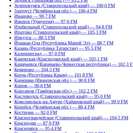
Задонск (Липецкая обл.) — 95,2 FM
Зеленокумск (Ставропольский край) — 100,0 FM
Златоуст (Челябинская обл.) — 106,4 FM
Иваново — 99,7 FM
Ижевск (Удмуртия) — 97,0 FM
Изобильный (Ставропольский край) — 94,8 FM
Ипатово (Ставропольский край) — 105,3 FM
Иркутск — 88,5 FM
Йошкар-Ола (Республика Марий Эл) — 88,7 FM
Казань (Республика Татарстан) — 95,5 FM
Калининград — 97,0 FM
Каневская (Краснодарский край) — 105,1 FM
Карачаевск (Карачаево-Черкесская республика) — 102,3 
Кемерово — 104,3 FM
Керчь (Республика Крым) — 101,8 FM
Кинешма (Ивановская обл.) — 90,8 FM
Киров — 90,8 FM
Кирсанов (Тамбовская обл.) — 102,2 FM
Кисловодск (Ставропольский край) — 95,0 FM
Комсомольск-на-Амуре (Хабаровский край) — 99,9 FM
Копейск (Челябинская обл.) — 88,4 FM
Кострома — 92,0 FM
Красногвардейское (Ставропольский край) — 104,5 FM
Краснодар — 87,9 FM
Красноярск — 95,4 FM