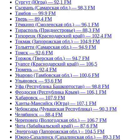
Сургут (Югра) — 92,1 FM
Сызрань (Самарская обл.) — 98,3 FM
Тамбов — 99,9 FM
Тверь — 89,4 FM
Тёмкино (Смоленская обл.) — 96,1 FM
Тирасполь (Приднестровье) — 88,3 FM
Тихорецк (Краснодарский край) — 102,4 FM
Токмак (Запорожская обл.) — 104,9 FM
Тольятти (Самарская обл.) — 94,9 FM
Томск — 92,6 FM
Торжок (Тверская обл.) — 94,7 FM
Туапсе (Краснодарский край) — 106,5
Тюмень — 92,4 FM
Уварово (Тамбовская обл.) — 100,6 FM
Ульяновск — 93,6 FM
Уфа (Республика Башкортостан) — 98,8 FM
Феодосия (Республика Крым) — 106,1 FM
Хабаровск — 107,9 FM
Ханты-Мансийск (Югра) — 107,1 FM
Чебоксары (Чувашская Республика) — 90,3 FM
Челябинск — 88,4 FM
Череповец (Вологодская обл.) — 106,7 FM
Чита (Забайкальский край) — 87,6 FM
Энергодар (Запорожская обл.) – 104,5 FM
Южно-Сахалинск (Сахалинская обл.) — 89,3 FM