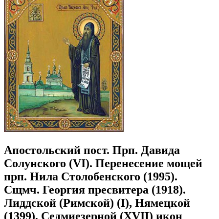
Апостольский пост. Прп. Давида
Солунского (VI). Перенесение мощей
прп. Нила Столобенского (1995).
Сщмч. Георгия пресвитера (1918).
Лиддской (Римской) (I), Нямецкой
(1399), Седмиезерной (XVII) икон