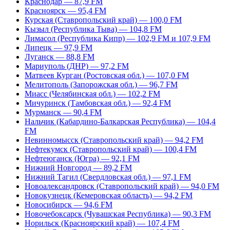
Краснодар — 87,9 FM
Красноярск — 95,4 FM
Курская (Ставропольский край) — 100,0 FM
Кызыл (Республика Тыва) — 104,8 FM
Лимасол (Республика Кипр) — 102,9 FM и 107,9 FM
Липецк — 97,9 FM
Луганск — 88,8 FM
Мариуполь (ДНР) — 97,2 FM
Матвеев Курган (Ростовская обл.) — 107,0 FM
Мелитополь (Запорожская обл.) — 96,7 FM
Миасс (Челябинская обл.) — 102,2 FM
Мичуринск (Тамбовская обл.) — 92,4 FM
Мурманск — 90,4 FM
Нальчик (Кабардино-Балкарская Республика) — 104,4
FM
Невинномысск (Ставропольский край) — 94,2 FM
Нефтекумск (Ставропольский край) — 100,4 FM
Нефтеюганск (Югра) — 92,1 FM
Нижний Новгород — 89,2 FM
Нижний Тагил (Свердловская обл.) — 97,1 FM
Новоалександровск (Ставропольский край) — 94,0 FM
Новокузнецк (Кемеровская область) — 94,2 FM
Новосибирск — 94,6 FM
Новочебоксарск (Чувашская Республика) — 90,3 FM
Норильск (Красноярский край) — 107,4 FM