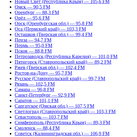
Новый Свет (Республика Крым) — 105,6 FM
Омск — 90,5 FM
Оренбург — 88,3 FM
Орёл — 95,6 FM
Орск (Оренбургская обл.) — 95,8 FM
Оса (Пермский край) — 103,3 FM
Осташков (Тверская обл.) — 99,4 FM
Пенза — 94,7 FM
Пермь — 95,0 FM
Псков — 88,8 FM
Петрозаводск (Республика Карелия) — 101,0 FM
Пятигорск (Ставропольский край) — 89,2 FM
Ржев (Тверская обл.) — 102,4 FM
Ростов-на-Дону — 95,7 FM
Русское (Ставропольский край) — 99,7 FM
Рязань — 102,5 FM
Самара — 96,8 FM
Санкт-Петербург — 92,9 FM
Саратов — 101,1 FM
Саргатское (Омская обл.) — 107,5 FM
Светлоград (Ставропольский край) — 103,3 FM
Севастополь — 103,7 FM
Симферополь (Республика Крым) — 89,3 FM
Смоленск — 88,4 FM
Советск (Калининградская обл.) — 106,9 FM