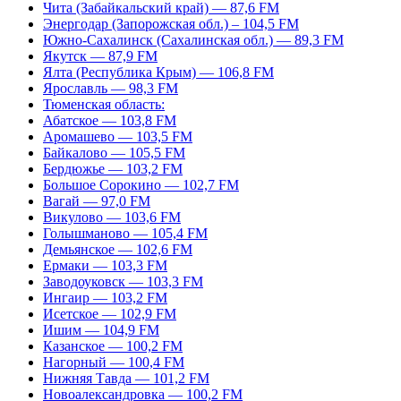
Чита (Забайкальский край) — 87,6 FM
Энергодар (Запорожская обл.) – 104,5 FM
Южно-Сахалинск (Сахалинская обл.) — 89,3 FM
Якутск — 87,9 FM
Ялта (Республика Крым) — 106,8 FM
Ярославль — 98,3 FM
Тюменская область:
Абатское — 103,8 FM
Аромашево — 103,5 FM
Байкалово — 105,5 FM
Бердюжье — 103,2 FM
Большое Сорокино — 102,7 FM
Вагай — 97,0 FM
Викулово — 103,6 FM
Голышманово — 105,4 FM
Демьянское — 102,6 FM
Ермаки — 103,3 FM
Заводоуковск — 103,3 FM
Ингаир — 103,2 FM
Исетское — 102,9 FM
Ишим — 104,9 FM
Казанское — 100,2 FM
Нагорный — 100,4 FM
Нижняя Тавда — 101,2 FM
Новоалександровка — 100,2 FM