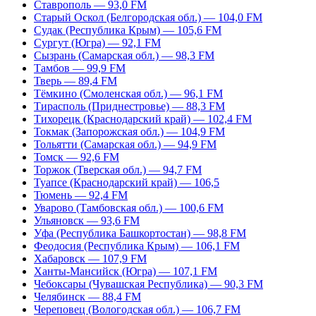
Ставрополь — 93,0 FM
Старый Оскол (Белгородская обл.) — 104,0 FM
Судак (Республика Крым) — 105,6 FM
Сургут (Югра) — 92,1 FM
Сызрань (Самарская обл.) — 98,3 FM
Тамбов — 99,9 FM
Тверь — 89,4 FM
Тёмкино (Смоленская обл.) — 96,1 FM
Тирасполь (Приднестровье) — 88,3 FM
Тихорецк (Краснодарский край) — 102,4 FM
Токмак (Запорожская обл.) — 104,9 FM
Тольятти (Самарская обл.) — 94,9 FM
Томск — 92,6 FM
Торжок (Тверская обл.) — 94,7 FM
Туапсе (Краснодарский край) — 106,5
Тюмень — 92,4 FM
Уварово (Тамбовская обл.) — 100,6 FM
Ульяновск — 93,6 FM
Уфа (Республика Башкортостан) — 98,8 FM
Феодосия (Республика Крым) — 106,1 FM
Хабаровск — 107,9 FM
Ханты-Мансийск (Югра) — 107,1 FM
Чебоксары (Чувашская Республика) — 90,3 FM
Челябинск — 88,4 FM
Череповец (Вологодская обл.) — 106,7 FM