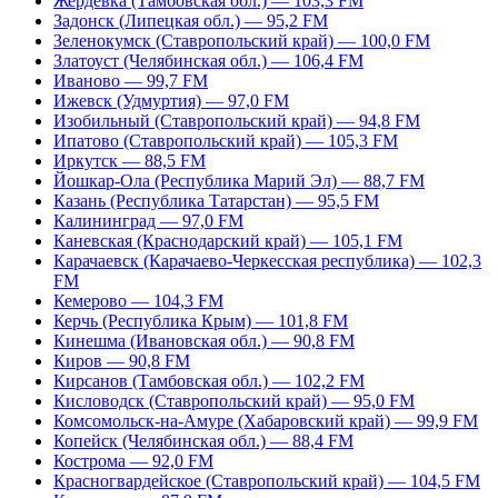
Жердевка (Тамбовская обл.) — 103,3 FM
Задонск (Липецкая обл.) — 95,2 FM
Зеленокумск (Ставропольский край) — 100,0 FM
Златоуст (Челябинская обл.) — 106,4 FM
Иваново — 99,7 FM
Ижевск (Удмуртия) — 97,0 FM
Изобильный (Ставропольский край) — 94,8 FM
Ипатово (Ставропольский край) — 105,3 FM
Иркутск — 88,5 FM
Йошкар-Ола (Республика Марий Эл) — 88,7 FM
Казань (Республика Татарстан) — 95,5 FM
Калининград — 97,0 FM
Каневская (Краснодарский край) — 105,1 FM
Карачаевск (Карачаево-Черкесская республика) — 102,3
FM
Кемерово — 104,3 FM
Керчь (Республика Крым) — 101,8 FM
Кинешма (Ивановская обл.) — 90,8 FM
Киров — 90,8 FM
Кирсанов (Тамбовская обл.) — 102,2 FM
Кисловодск (Ставропольский край) — 95,0 FM
Комсомольск-на-Амуре (Хабаровский край) — 99,9 FM
Копейск (Челябинская обл.) — 88,4 FM
Кострома — 92,0 FM
Красногвардейское (Ставропольский край) — 104,5 FM