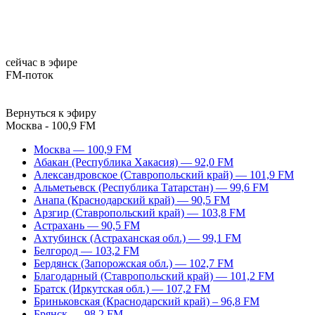
сейчас в эфире
FM-поток
Вернуться к эфиру
Москва - 100,9 FM
Москва — 100,9 FM
Абакан (Республика Хакасия) — 92,0 FM
Александровское (Ставропольский край) — 101,9 FM
Альметьевск (Республика Татарстан) — 99,6 FM
Анапа (Краснодарский край) — 90,5 FM
Арзгир (Ставропольский край) — 103,8 FM
Астрахань — 90,5 FM
Ахтубинск (Астраханская обл.) — 99,1 FM
Белгород — 103,2 FM
Бердянск (Запорожская обл.) — 102,7 FM
Благодарный (Ставропольский край) — 101,2 FM
Братск (Иркутская обл.) — 107,2 FM
Бриньковская (Краснодарский край) – 96,8 FM
Брянск — 98,2 FM